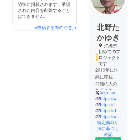
認後に掲載されます。承認
された内容を削除すること
はできません。
北野た
※投稿する際の注意点
かゆき
沖縄県
初めてのプ
ロジェクト
です
2019年に沖
縄に移住
沖縄の人の
相手を思い
taka_sand169
やる気持ち
https://www.instagram.com/takayukik86/
に感動して
https://lin.ee/VhAxevt
https://dejioki.net/
沖縄の風習
https://www.facebook.com/takayuki.kitano.357
や食文化な
特定商取引
どをブログ
法に基づく
で発信して
表記
います
メッセー