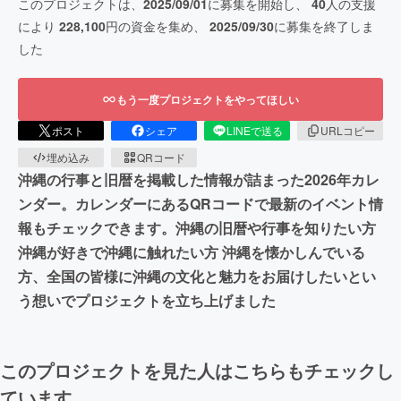
このプロジェクトは、
2025/09/01
に募集を開始し、
40
人の支援
により
228,100
円の資金を集め、
2025/09/30
に募集を終了しま
した
もう一度プロジェクトをやってほしい
ポスト
シェア
LINEで送る
URLコピー
埋め込み
QRコード
沖縄の行事と旧暦を掲載した情報が詰まった2026年カレ
ンダー。カレンダーにあるQRコードで最新のイベント情
報もチェックできます。沖縄の旧暦や行事を知りたい方
沖縄が好きで沖縄に触れたい方 沖縄を懐かしんでいる
方、全国の皆様に沖縄の文化と魅力をお届けしたいとい
う想いでプロジェクトを立ち上げました
このプロジェクトを見た人はこちらもチェックし
ています