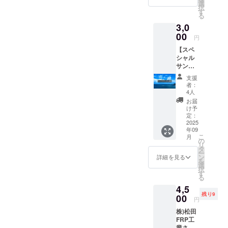
×横
間：
選
択
594mm
2025年
す
る
、新聞
11月1日
3,0
紙を広
より
げたよ
00
2026年
円
り少し
12月31
【スペ
大き
日まで
シャル
め） ・
・掲載
サンク
家族の
方法：
ス記載
予定や
文字の
支援
権】 ご
メモ書
み ・そ
者：
注意：
きがで
の他：
4人
こちら
きてそ
備考欄
お届
は支援
の月の
に掲載
け予
金のみ
予定を
定：
を希望
となり
2025
見やす
される
年09
ます カ
く管理
お名前/
こ
月
レン
できま
の
ニック
リ
ダーを
す ・旧
タ
ネーム
ー
お望み
暦や沖
ン
をご記
詳細を見る
を
の方は
縄の行
選
入くだ
択
【沖縄
事を掲
す
さい。
る
暦カレ
載、QR
応援コ
4,5
ンダー
コード
メント
残り9
ひと
00
でイベ
等もご
円
つ】を
ント情
記載い
株)松田
選択し
報も
ただけ
FRP工
てくだ
チェッ
れば、
業さん