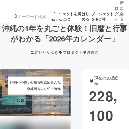
新
ロ
規
グ
会
プロジェクトを掲
はじ
プロジェクト
/
載するには
める
をさがす
イ
員
ン
登
沖縄の1年を丸ごと体験！旧暦と行事
録
がわかる「2026年カレンダー」
人気のプロ
注目のリ
注目の新着プロ
募集終了が近いプ
もうすぐ公開
北野たかゆき
プロダクト
沖縄県
ジェクト
ターン
ジェクト
ロジェクト
されます
アート・写真
音楽
現在の支援総
額
228,
テクノロジー・ガジェット
ゲーム・サ
100
映像・映画
書籍・雑誌
ビジネス・起業
チャレンジ