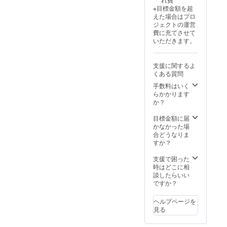
ます 注
される
※目標金額を超
意事
お名前/
えた場合はプロ
項： 支
ニック
ジェクトの運営
援時、
ネーム
費に充てさせて
必ず備
をご記
いただきます。
考欄に
入くだ
掲載を
さい。
希望さ
応援コ
支援に関するよ
れるお
メント
くある質問
名前を
等もご
ご記入
記載い
手数料はいく
くださ
ただけ
らかかります
い ロゴ
れば、
か？
やバ
活動レ
ナーな
ポート
目標金額に届
どの画
にその
かなかった場
像の受
まま掲
合どうなりま
け渡し
載させ
すか？
につい
ていた
ては、
だきま
支援で困った
プロ
す。
時はどこに相
ジェク
（機種
談したらいい
ト終了
依存文
ですか？
後にお
字・公
送りす
序良俗
ヘルプページを
るメー
に反す
見る
ルをご
るもの
確認く
以外）