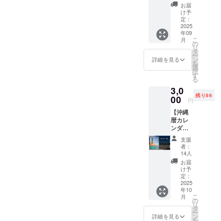
こちら
お届
は支援
け予
金のみ
定：
となり
2025
年09
ます 活
こ
月
動レ
の
リ
ポート
タ
ー
及び私
ン
詳細を見る
を
のブロ
選
択
グに、
す
る
ご支援
3,0
いただ
残り86
いたあ
00
円
なたの
【沖縄
お名前
暦カレ
を記載
ンダー
させて
1つ】
いただ
支援
・2026
きます
者：
年1月～
・活動
14人
12月ま
レポー
お届
でのカ
ト掲載
け予
レン
期間：
定：
ダー ・
2025
販売開
年10
サイ
始から
こ
月
ズ：
随時 ・
の
リ
A2（縦
ブログ
タ
ー
420mm
掲載期
ン
詳細を見る
を