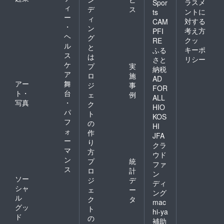
ラスメ
Spor
ィ
デ
ス
ントに
ts
ー
ィ
対する
CAM
・
ン
考え方
PFI
ヘ
グ
クッ
RE
ル
と
キーポ
ふる
ス
は
リシー
さと
ケ
プ
実
納税
ア
ロ
施
AD
アー
舞
ジ
事
FOR
ト・
台
ェ
例
ALL
写真
・
ク
HIO
パ
ト
KOS
フ
の
HI
ォ
作
JFA
ー
り
クラ
マ
方
ウド
ン
プ
統
ファ
ス
ロ
計
ン
ソー
ジ
デ
ディ
シャ
ェ
ー
ング
ル
ク
タ
mac
グッ
ト
hi-ya
ド
の
補助