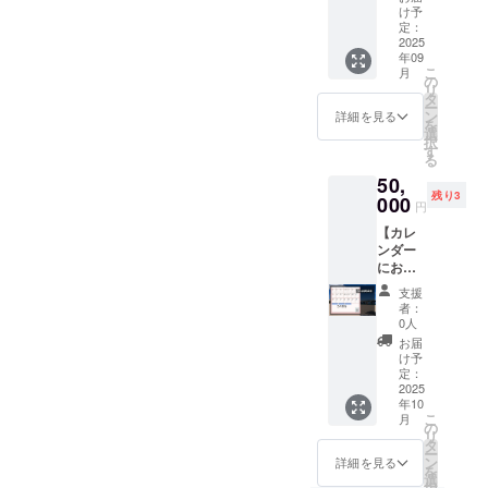
は支援
の為正
け予
金のみ
解に一
定：
となり
2025
つしか
年09
ます カ
ないデ
こ
月
レン
ザイン
の
リ
ダーを
となり
タ
ー
お望み
ます
ン
詳細を見る
を
の方は
選
択
【沖縄
す
る
暦カレ
50,
ンダー
残り3
～～】
000
円
と記載
【カレ
された
ンダー
ものを
にお名
選択し
前掲
てくだ
支援
載】 カ
さい 活
者：
レン
動レ
0人
ダー1部
ポート
お届
毎月の
及び私
け予
空白部
のブロ
定：
分に企
2025
グに、
年10
業名や
ご支援
こ
月
お名前
いただ
の
リ
を掲載
いたあ
タ
ー
させて
なたの
ン
詳細を見る
を
いただ
お名前
選