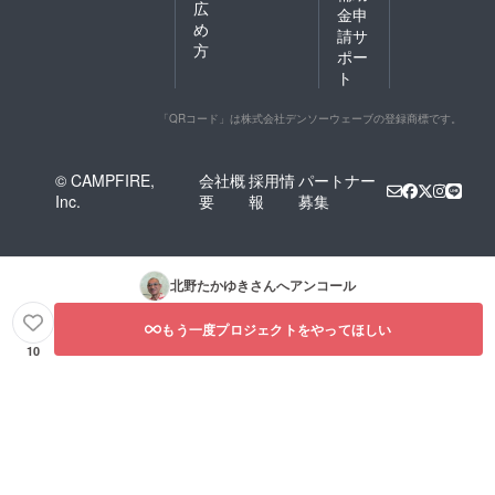
広
金申
め
請サ
方
ポー
ト
「QRコード」は株式会社デンソーウェーブの登録商標です。
© CAMPFIRE,
会社概
採用情
パートナー
Inc.
要
報
募集
北野たかゆき
さんへアンコール
もう一度プロジェクトをやってほしい
10