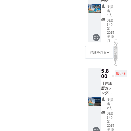
さい 活
ク可能
活動レ
の協力
動レ
ポート
支援
を得て
ポート
にその
者：
実現し
及び私
1人
まま掲
ました
のブロ
載させ
お届
コラボ
グに、
け予
ていた
作品で
ご支援
定：
だきま
す ひと
2025
いただ
す。
年10
つひと
いたあ
（機種
こ
月
つ手書
なたの
の
依存文
リ
きで描
お名前
タ
字・公
ー
かれた
を記載
ン
詳細を見る
序良俗
を
沖縄の
させて
選
に反す
択
海と波
いただ
す
るもの
る
をレジ
きます
以外）
5,8
ン世界
・活動
【リ
残り48
に閉じ
00
レポー
ターン
円
込めま
ト掲載
につい
【沖縄
した カ
期間：
て】
暦カレ
レン
販売開
1,000
ンダー
ダーと
始から
円、
2つ】
キーホ
随時 ・
3,000
支援
・カレ
ルダー
ブログ
者：
円、
ンダー2
のセッ
掲載期
2人
10,000
部セッ
トです
間：
お届
円いず
ト ・ご
2025年
け予
れの金
自宅用
定：
11月1日
額もリ
とご友
2025
より
ターン
年10
人やご