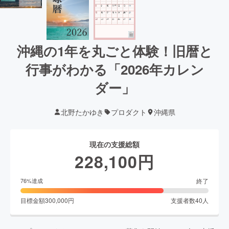
沖縄の1年を丸ごと体験！旧暦と
行事がわかる「2026年カレン
ダー」
北野たかゆき
プロダクト
沖縄県
現在の支援総額
228,100
円
終了
76
%達成
目標金額
300,000
円
支援者数
40
人