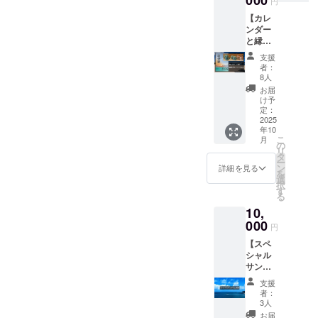
載させ
円
ぞ
ていた
【カレ
だきま
ンダー
す。
と縁結
（機種
びシー
依存文
支援
サー
者：
字・公
セッ
8人
序良俗
ト】 陶
お届
に反す
芸家の
け予
るもの
マル
定：
以外）
ティン
2025
【リ
年10
さんが
ターン
こ
月
作成さ
の
につい
リ
れた丸
タ
て】
ー
い形の
ン
詳細を見る
1,000
を
「縁結
選
円、
択
びシー
す
3,000
る
サー」
円、
10,
と 沖縄
10,000
暦カレ
000
円
円いず
ンダー
れの金
【スペ
との
額もリ
シャル
セット
ターン
サンク
です 縁
内容は
ス記載
結び
支援
同じと
権】 ご
シー
者：
なりま
注意：
サーは
3人
す。
こちら
手作り
お届