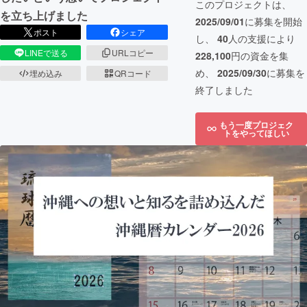
このプロジェクトは、
を立ち上げました
2025/09/01
に募集を開始
ポスト
シェア
し、
40
人の支援により
LINEで送る
URLコピー
228,100
円の資金を集
め、
2025/09/30
に募集を
埋め込み
QRコード
終了しました
もう一度プロジェク
トをやってほしい