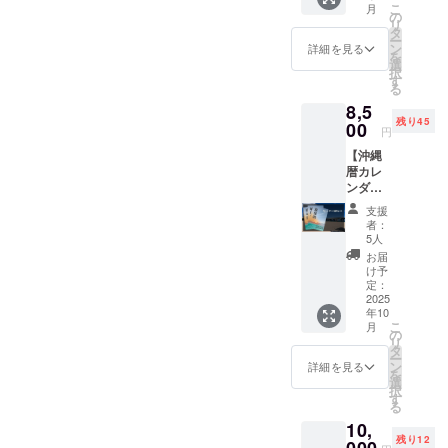
2026年
内容は
こ
月
家族へ
の
12月31
同じと
リ
のプレ
タ
日まで
なりま
ー
ゼント
ン
・掲載
詳細を見る
す。
を
にもお
選
方法：
択
すすめ
す
文字の
る
み ・そ
8,5
の他：
残り45
00
備考欄
円
に掲載
【沖縄
を希望
暦カレ
される
ンダー
お名前/
3つ】
ニック
支援
・カレ
ネーム
者：
ンダー3
5人
をご記
部セッ
入くだ
お届
ト ・複
け予
さい。
数購入
定：
応援コ
でお得
2025
メント
年10
に！沖
等もご
こ
月
縄が好
の
記載い
リ
きな方
タ
ただけ
ー
や離れ
ン
詳細を見る
れば、
を
て暮ら
選
活動レ
択
すご家
す
ポート
る
族への
にその
10,
贈り物
まま掲
残り12
にどう
000