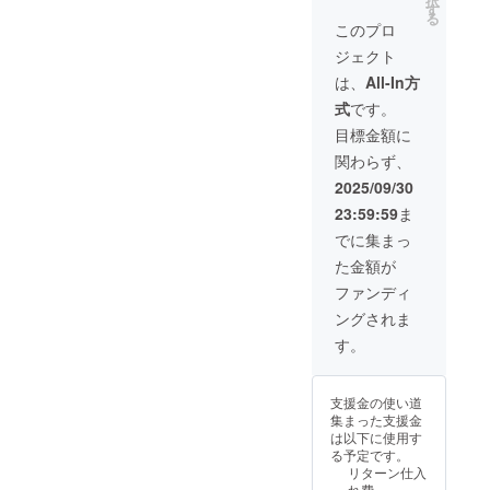
択
きます
を記載
す
る
文字数
させて
このプロ
は全角
いただ
ジェクト
で8文字
きます
までで
・活動
は、
All-In方
お願い
レポー
式
です。
いたし
ト掲載
ます ロ
期間：
目標金額に
ゴ等の
販売開
関わらず、
画像を
始から
掲載さ
随時 ・
2025/09/30
れたい
ブログ
23:59:59
ま
場合は
掲載期
幅4：高
間：
でに集まっ
さ1の比
2025年
た金額が
率でお
11月1日
願いた
より
ファンディ
します
2026年
ングされま
画像の
12月31
最大サ
日まで
す。
イズは
・掲載
1000×2
方法：
50ピク
文字の
支援金の使い道
セルで
み ・そ
集まった支援金
適切な
の他：
は以下に使用す
サイズ
備考欄
る予定です。
で掲載
に掲載
リターン仕入
いたし
を希望
れ費