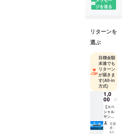
沖縄のため
ジを送る
になにか貢
献できない
かと思い今
リターンを
回は全国の
皆様に沖縄
選ぶ
の文化と魅
力をお届け
目標金額
したいとい
未達でも
う想いで、
リターン
沖縄暦カレ
が届きま
ンダーのプ
す
(All-in
ロジェクト
方式)
を立ち上げ
1,0
ました
00
円
【スペ
シャル
サンク
ス記載
支援
権】 ご
者：
注意：
4人