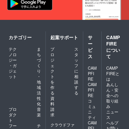
カテゴリー
起案サポート
サ
CAMP
ー
FIRE
テク
ま
プ
ス
ビ
につい
ノロ
ち
ロ
タ
ス
て
ジー
づ
ジ
ッ
・ガ
く
ェ
フ
CAM
CAMP
ジェ
り
ク
に
PFI
FIREと
ット
・
ト
相
RE
は
地
を
談
CAM
あんし
域
作
す
PFI
ん・安
活
る
る
RE
全への
性
資
コ
取り組
化
料
ミュ
み
プロ
音
請
ニ
ニュー
ダク
楽
求
ティ
ス
ト
CAM
ヘルプ
クラウドファ
フー
チ
PFI
お問い