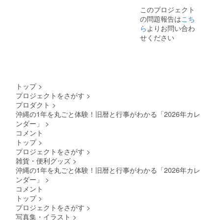
ださ
【リ
このプロジェクト
い。
ターン
の問題報告は
こち
につい
て】
ら
よりお問い合わ
1,000
せください
円、
3,000
円、
10,000
円いず
れの金
トップ
>
額もリ
プロジェクトをさがす
>
ターン
プロダクト
>
内容は
沖縄の1年を丸ごと体験！旧暦と行事がわかる「2026年カレ
同じと
なりま
ンダー」
>
す
コメント
トップ
>
プロジェクトをさがす
>
雑貨・便利グッズ
>
沖縄の1年を丸ごと体験！旧暦と行事がわかる「2026年カレ
ンダー」
>
コメント
トップ
>
プロジェクトをさがす
>
写真集・イラスト
>