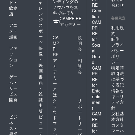
ンディングの
ド・
ャ
RE
合わせ
ノウハウを無
飲食
レ
Crea
料で学ぼう
店
ン
tion
各種規定
CAMPFIRE
ジ
CAM
アカデミー
アニ
ス
利用規
PFI
メ・
ポ
約
RE
漫画
ー
CA
説
細則
for
ツ
MP
明
プライ
Soci
ファ
映
FI
会
バシー
al
ッ
像
RE
・
ポリ
Goo
ショ
・
ア
相
シー
d
ン
映
カ
談
特定商
CAM
画
デ
会
取引法
PFI
ゲー
書
ミ
に基づ
RE
ム・
籍
ー
く表記
for
サー
・
と
情報セ
Ente
ビス
雑
は
キュリ
rtain
開発
誌
ク
サ
ティ方
men
出
ラ
ポ
針
t
版
ウ
ー
反社基
CAM
ビジ
ビ
ド
ト
本方針
PFI
ネ
ュ
フ
サ
カスタ
RE
ス・
ー
ァ
ー
マーハ
for
起業
テ
ン
ビ