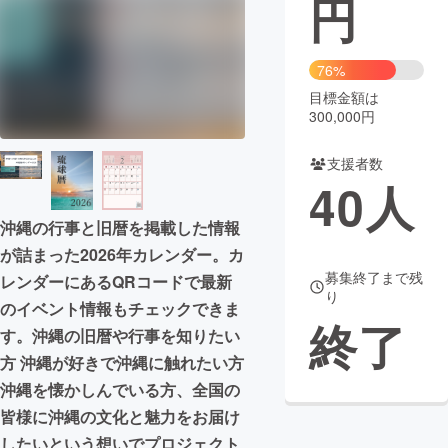
円
まちづくり・地域活性化
76%
目標金額は
CAMPFIRE for Social Good
CAMPFIRE Creation
300,000円
CAMPFIREふるさと納税
machi-ya
コミュニティ
支援者数
40
人
沖縄の行事と旧暦を掲載した情報
が詰まった2026年カレンダー。カ
募集終了まで残
レンダーにあるQRコードで最新
り
のイベント情報もチェックできま
終了
す。沖縄の旧暦や行事を知りたい
方 沖縄が好きで沖縄に触れたい方
沖縄を懐かしんでいる方、全国の
皆様に沖縄の文化と魅力をお届け
したいという想いでプロジェクト