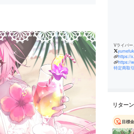
Vライバ
yumefu
https:/
特定商取
リターン
目標