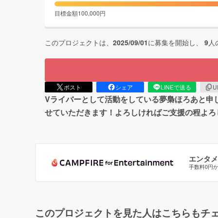
目標金額
100,000
円
このプロジェクトは、
2025/09/01
に募集を開始し、
9
人
ポスト
シェア
LINEで送る
U
Vライバーとして活動をしている夢梟ほろあと申
せていただきます！よろしければご支援の程よろ
エンタメ
手数料0円
このプロジェクトを見た人はこちらもチ