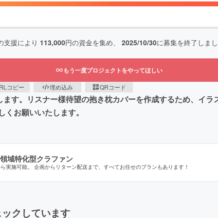
の支援により
113,000
円の資金を集め、
2025/10/30
に募集を終了しまし
もう一度プロジェクトをやってほしい
RLコピー
埋め込み
QRコード
します。リスナー様待望の抱き枕カバーを作成するため、イラ
しくお願いいたします。
領域特化型クラファン
から実施可能。 企画からリターン配送まで、すべてお任せのプランもあります！
ェックしています