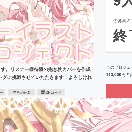
募集終
CAMPFIRE for Social Good
CAMPFIRE Creation
終
CAMPFIREふるさと納税
machi-ya
コミュニティ
このプロジェ
ます。リスナー様待望の抱き枕カバーを作成
113,000
円の
ングに挑戦させていただきます！よろしけれ
ピー
埋め込み
QRコード