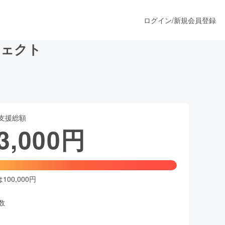
ログイン
/
新規会員登録
ジェクト
うすぐ公開されます
支援総額
プロダクト
3,000
円
ファッション
スポーツ
00,000円
数
ア
ソーシャルグッド
人