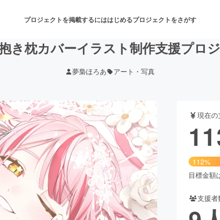
プロジェクトを掲載するには
はじめる
プロジェクトをさがす
抱き枕カバーイラスト制作支援プロ
夢梟ほろあ
アート・写真
注目のリターン
注目の新着プロジェクト
募集終了が近いプロジェクト
も
現在の
音楽
舞台・パフォーマンス
11
ゲーム・サービス開発
フード・飲食店
112%
書籍・雑誌出版
アニメ・漫画
目標金額は1
支援者
チャレンジ
ビューティー・ヘルスケ
9