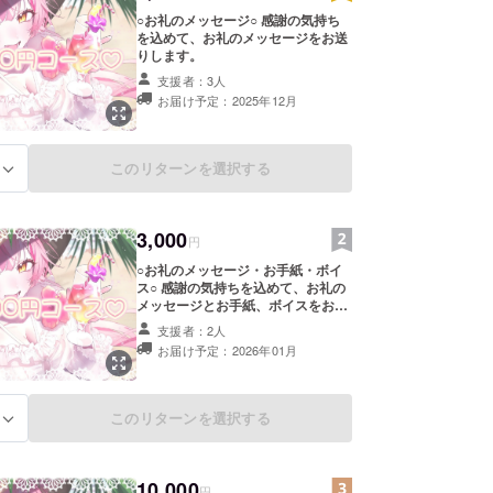
○お礼のメッセージ○ 感謝の気持ち
を込めて、お礼のメッセージをお送
りします。
支援者：3人
お届け予定：2025年12月
このリターンを選択する
る
3,000
円
○お礼のメッセージ・お手紙・ボイ
ス○ 感謝の気持ちを込めて、お礼の
メッセージとお手紙、ボイスをお送
りします。 ボイスは1分以上のもの
支援者：2人
をギガファイル便でお送りします。
お届け予定：2026年01月
備考欄にお手紙に記載してほしいお
名前をご記入ください。
このリターンを選択する
る
10,000
円