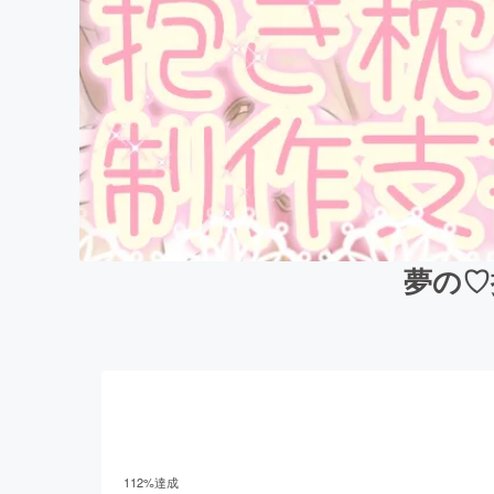
夢の♡
112
%達成