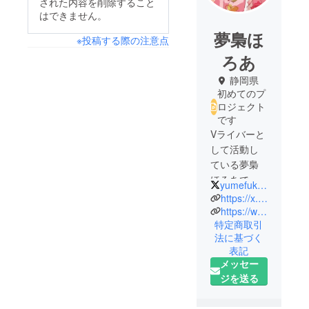
された内容を削除すること
はできません。
夢梟ほ
※投稿する際の注意点
ろあ
静岡県
初めてのプ
ロジェクト
です
Vライバーと
して活動し
ている夢梟
ほろあで
yumefukuann
す。
https://x.com/yumefukuann?s=21
https://web.iriam.app/s/user/pPo8MKyQX0?uuid=b9c4a970
特定商取引
法に基づく
表記
メッセー
ジを送る