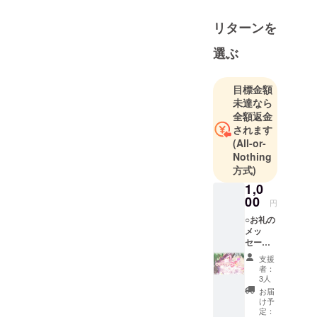
リターンを
選ぶ
目標金額
未達なら
全額返金
されます
(All-or-
Nothing
方式)
1,0
00
円
○お礼の
メッ
セージ○
感謝の
支援
気持ち
者：
を込め
3人
て、お
お届
礼の
け予
メッ
定：