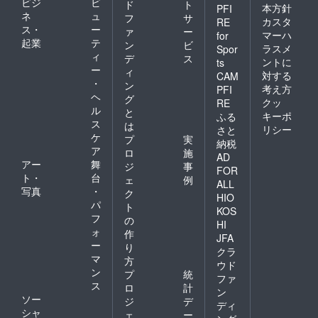
ビジ
ビ
ド
ト
本方針
PFI
ネ
ュ
フ
サ
カスタ
RE
ス・
ー
ァ
ー
マーハ
for
起業
テ
ン
ビ
ラスメ
Spor
ィ
デ
ス
ントに
ts
ー
ィ
対する
CAM
・
ン
考え方
PFI
ヘ
グ
クッ
RE
ル
と
キーポ
ふる
ス
は
リシー
さと
ケ
プ
実
納税
ア
ロ
施
AD
アー
舞
ジ
事
FOR
ト・
台
ェ
例
ALL
写真
・
ク
HIO
パ
ト
KOS
フ
の
HI
ォ
作
JFA
ー
り
クラ
マ
方
ウド
ン
プ
統
ファ
ス
ロ
計
ン
ソー
ジ
デ
ディ
シャ
ェ
ー