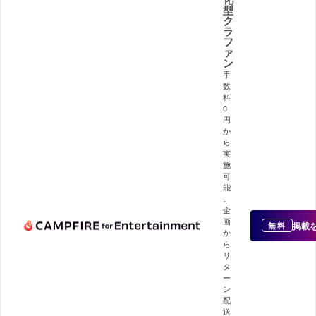
型
ク
ラ
フ
ァ
ン
手
数
料
0
円
か
ら
実
施
可
能
。
企
画
掲載
無料
か
ら
リ
タ
ー
ン
配
送