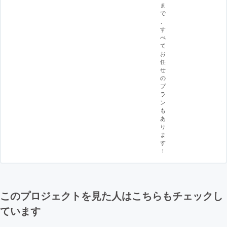
ま
で
、
す
べ
て
お
任
せ
の
プ
ラ
ン
も
あ
り
ま
す
！
このプロジェクトを見た人はこちらもチェックし
ています