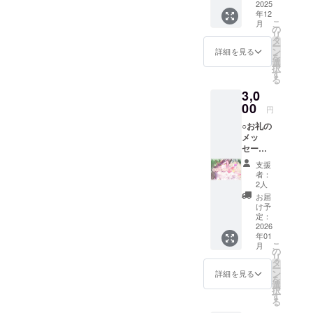
セージ
2025
年12
をお送
こ
月
りしま
の
リ
す。
タ
ー
ン
詳細を見る
を
選
択
す
る
3,0
00
円
○お礼の
メッ
セー
ジ・お
支援
手紙・
者：
ボイス○
2人
感謝の
お届
気持ち
け予
を込め
定：
て、お
2026
年01
礼の
こ
月
メッ
の
リ
セージ
タ
ー
とお手
ン
詳細を見る
を
紙、ボ
選
択
イスを
す
る
お送り