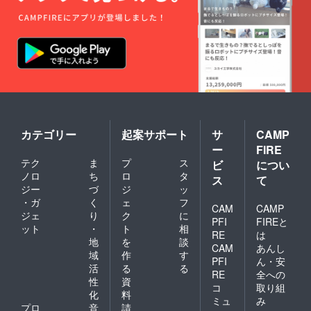
カテゴリー
起案サポート
サ
CAMP
ー
FIRE
テク
ま
プ
ス
ビ
につい
ノロ
ち
ロ
タ
ス
て
ジー
づ
ジ
ッ
・ガ
く
ェ
フ
CAM
CAMP
ジェ
り
ク
に
PFI
FIREと
ット
・
ト
相
RE
は
地
を
談
CAM
あんし
域
作
す
PFI
ん・安
活
る
る
RE
全への
性
資
コ
取り組
化
料
ミュ
み
プロ
音
請