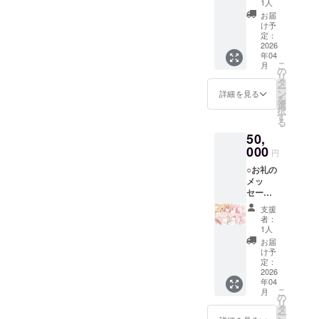
す。 ボ
1人
ス・香
イスは1
お届
水注文
分以上
け予
ID・ア
のもの
定：
クリル
2026
をギガ
年04
グッズ○
ファイ
こ
月
感謝の
ル便で
の
リ
気持ち
お送り
タ
ー
を込め
しま
ン
詳細を見る
を
て、お
す。 オ
選
択
礼の
リジナ
す
る
メッ
ル香水
50,
セージ
は
とお手
000
Scently
円
紙、ボ
様のHP
○お礼の
イス、
より各
メッ
オリジ
自ご注
セー
ナル香
文いた
ジ・お
水の注
だく形
支援
手紙・
文ID・
となり
者：
ボイ
オリジ
ます。
1人
ス・香
ナルア
備考欄
お届
水注文
クリル
にお手
け予
ID・ア
グッズ
定：
紙に記
クリル
2026
をお送
載して
年04
グッ
りしま
ほしい
こ
月
ズ・個
す。 ボ
の
お名前
リ
別通話○
イスは1
タ
をご記
ー
感謝の
分以上