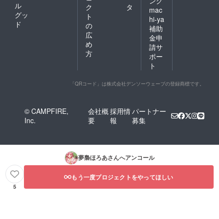
ング
ル
ク
タ
mac
グッ
ト
hi-ya
ド
の
補助
広
金申
め
請サ
方
ポー
ト
「QRコード」は株式会社デンソーウェーブの登録商標です。
© CAMPFIRE,
会社概
採用情
パートナー
Inc.
要
報
募集
夢梟ほろあ
さんへアンコール
もう一度プロジェクトをやってほしい
5