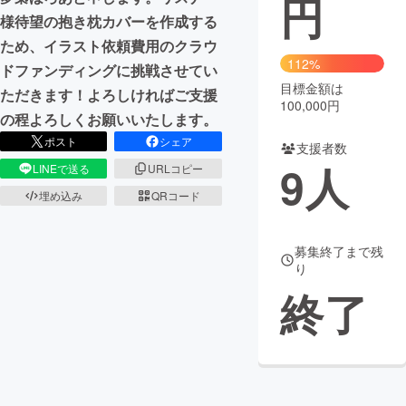
円
様待望の抱き枕カバーを作成する
まちづくり・地域活性化
ため、イラスト依頼費用のクラウ
112%
ドファンディングに挑戦させてい
目標金額は
CAMPFIRE for Social Good
CAMPFIRE Creation
ただきます！よろしければご支援
100,000円
CAMPFIREふるさと納税
machi-ya
コミュニティ
の程よろしくお願いいたします。
ポスト
シェア
支援者数
9
人
LINEで送る
URLコピー
埋め込み
QRコード
募集終了まで残
り
終了