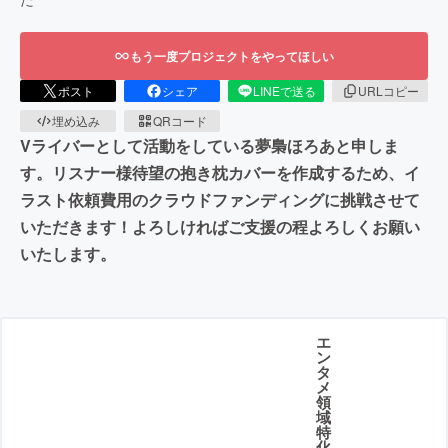
もう一度プロジェクトをやってほしい
ポスト
シェア
LINEで送る
URLコピー
埋め込み
QRコード
Vライバーとして活動をしている夢梟ほろあと申しま
す。リスナー様待望の抱き枕カバーを作成するため、イ
ラスト依頼費用のクラウドファンディングに挑戦させて
いただきます！よろしければご支援の程よろしくお願い
いたします。
エ
ン
タ
メ
領
域
特
化