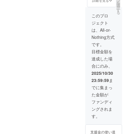
ン
入くだ
詳細を見る
を
気持ち
のもの
選
さい。
択
を込め
をギガ
す
る
て、お
ファイ
このプロ
礼の
ル便で
ジェクト
メッ
お送り
セージ
しま
は、All-or-
とお手
す。 オ
Nothing方式
紙、ボ
リジナ
イス、
ル香水
です。
オリジ
は
目標金額を
ナル香
Scently
水の注
様のHP
達成した場
文ID・
より各
合にのみ、
オリジ
自ご注
ナルア
文いた
2025/10/30
クリル
だく形
23:59:59
ま
グッズ
となり
をお送
ます。
でに集まっ
りしま
オリジ
た金額が
す。 ま
ナルア
た30分
クリル
ファンディ
の個別
グッズ
ングされま
通話を
は抱き
実施い
枕カ
す。
たしま
バーイ
す。 ボ
ラスト
イスは1
を使用
支援金の使い道
分以上
した、