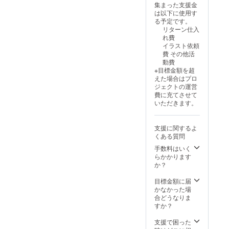
集まった支援金
のもの
このプ
は以下に使用す
をギガ
ロジェ
る予定です。
ファイ
クトの
リターン仕入
ル便で
リター
れ費
お送り
ン限定
イラスト依頼
しま
のグッ
費 その他活
す。 オ
ズで
動費
リジナ
す。 備
※目標金額を超
ル香水
考欄に
えた場合はプロ
は
お手紙
ジェクトの運営
Scently
に記載
費に充てさせて
様のHP
してほ
いただきます。
より各
しいお
自ご注
名前を
文いた
ご記入
支援に関するよ
だく形
くださ
くある質問
となり
い。
ます。
手数料はいく
オリジ
らかかります
ナルア
か？
クリル
グッズ
目標金額に届
は抱き
かなかった場
枕カ
合どうなりま
バーイ
すか？
ラスト
を使用
支援で困った
した、