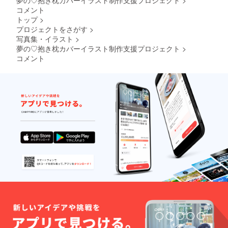
載して
コメント
ほしい
トップ
>
お名
プロジェクトをさがす
>
前、
写真集・イラスト
>
ファン
夢の♡抱き枕カバーイラスト制作支援プロジェクト
鯖での
>
お名前
コメント
もしく
はXのID
をご記
入くだ
さい。