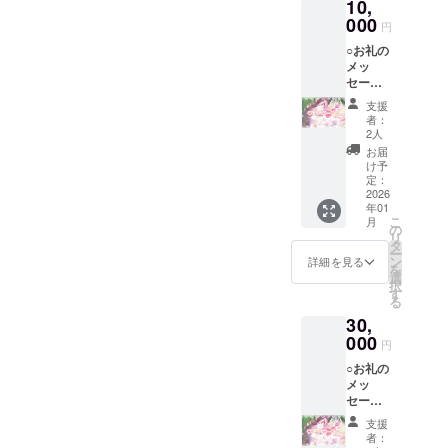
10,
しま
す。 ボ
000
円
イスは1
○お礼の
分以上
メッ
のもの
セー
をギガ
ジ・お
ファイ
支援
手紙・
ル便で
者：
ボイ
お送り
2人
ス・香
しま
お届
水注文
す。 備
け予
ID○ 感
考欄に
定：
謝の気
2026
お手紙
年01
持ちを
に記載
こ
月
込め
してほ
の
リ
て、お
しいお
タ
ー
礼の
名前を
ン
詳細を見る
を
メッ
ご記入
選
択
セージ
くださ
す
る
とお手
い。
30,
紙、ボ
イス、
000
円
オリジ
○お礼の
ナル香
メッ
水の注
セー
文IDを
ジ・お
お送り
支援
手紙・
しま
者：
ボイ