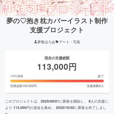
夢の♡抱き枕カバーイラスト制作
支援プロジェクト
夢梟ほろあ
アート・写真
現在の支援総額
113,000
円
終了
112
%達成
目標金額
100,000
円
支援者数
9
人
このプロジェクトは、
2025/09/01
に募集を開始し、
9
人の支援に
より
113,000
円の資金を集め、
2025/10/30
に募集を終了しまし
た