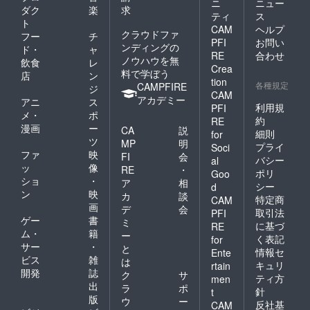
ニ
ニュー
ダク
楽
求
ティ
ス
ト
CAM
ヘルプ
クラウドファ
フー
チ
PFI
お問い
ンディングの
ド・
ャ
RE
合わせ
ノウハウを無
飲食
レ
Crea
料で学ぼう
店
ン
tion
各種規定
CAMPFIRE
ジ
CAM
アカデミー
アニ
ス
利用規
PFI
メ・
ポ
約
RE
漫画
ー
CA
説
細則
for
ツ
MP
明
プライ
Soci
ファ
映
FI
会
バシー
al
ッ
像
RE
・
ポリ
Goo
ショ
・
ア
相
シー
d
ン
映
カ
談
特定商
CAM
画
デ
会
取引法
PFI
ゲー
書
ミ
に基づ
RE
ム・
籍
ー
く表記
for
サー
・
と
情報セ
Ente
ビス
雑
は
キュリ
rtain
開発
誌
ク
サ
ティ方
men
出
ラ
ポ
針
t
版
ウ
ー
反社基
CAM