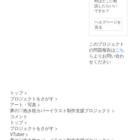
時はどこに相
このプ
談したらいい
ロジェ
ですか？
クトの
リター
ヘルプページを
ン限定
見る
のグッ
ズで
す。 個
このプロジェクト
別通話
の問題報告は
はファ
こち
ン鯖も
ら
よりお問い合わ
しくは
せください
XDMに
て行い
ます。
ファン
鯖への
加入も
トップ
>
しくはX
プロジェクトをさがす
>
の相互
アート・写真
>
フォ
ローを
夢の♡抱き枕カバーイラスト制作支援プロジェクト
>
お願い
コメント
いたし
トップ
>
ます。
プロジェクトをさがす
>
備考欄
VTuber
>
にお手
紙に記
夢の♡抱き枕カバーイラスト制作支援プロジェクト
>