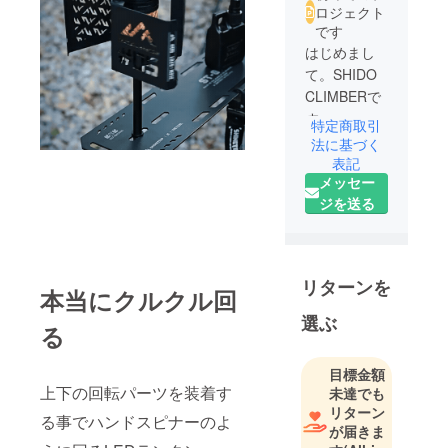
ロジェクト
です
はじめまし
て。SHIDO
CLIMBERで
す。
特定商取引
法に基づく
私たちのプ
表記
メッセー
ロジェクト
ジを送る
では、これ
があると心
が踊る！と
いうような
リターンを
本当にクルクル回
アイテムを
国内、海外
選ぶ
る
から探し出
して皆様に
目標金額
プレゼンさ
上下の回転パーツを装着す
未達でも
せて頂きま
リターン
る事でハンドスピナーのよ
す。
が届きま