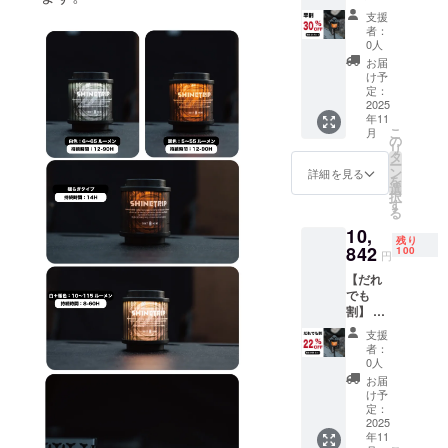
回る
状況、
支援
LEDラ
使用部
者：
ンタン
材の供
0人
「spinn
給状
お届
er19
況、製
け予
灯」回
造工程
定：
転
2025
上の都
年11
シェー
合等に
こ
月
ドフル
より出
の
リ
セット
荷時期
タ
ー
×1 一般
が遅れ
ン
詳細を見る
を
販売予
る場合
選
択
定価格
があり
す
る
13,900
ます。
10,
円 →
※ 割引
残り
9730円
842
率は一
100
円
（税・
般販売
【だれ
送料
予定価
でも
込） ※
格に送
割】 く
ご注文
料を含
るくる
状況、
む合計
支援
回る
使用部
金額に
者：
LEDラ
材の供
対する
0人
ンタン
給状
もので
お届
「spinn
況、製
す。 ※
け予
er19
造工程
定：
適格請
灯」回
2025
上の都
求書発
年11
転
合等に
行事業