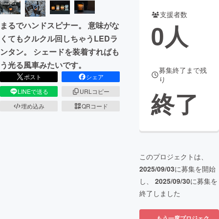
支援者数
まちづくり・地域活性化
0
人
まるでハンドスピナー。 意味がな
くてもクルクル回しちゃうLEDラ
CAMPFIRE for Social Good
CAMPFIRE Creation
ンタン。 シェードを装着すればも
CAMPFIREふるさと納税
machi-ya
コミュニティ
う光る風車みたいです。
募集終了まで残
ポスト
シェア
り
終了
LINEで送る
URLコピー
埋め込み
QRコード
このプロジェクトは、
2025/09/03
に募集を開始
し、
2025/09/30
に募集を
終了しました
もう一度プロジェク