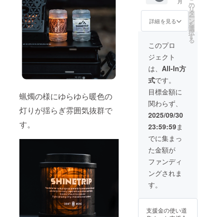
こ
月
シェー
より出
の
者登録
リ
ドフル
荷時期
タ
番号：
ー
セット
が遅れ
ン
なし
詳細を見る
を
×1 一般
る場合
選
択
販売予
があり
す
る
定価格
ます。
このプロ
13,900
※ 割引
ジェクト
円 →
率は一
10,842
般販売
は、
All-In方
円
予定価
式
です。
（税・
格に送
送料
料を含
目標金額に
蝋燭の様にゆらゆら暖色の
込） ※
む合計
関わらず、
ご注文
金額に
灯りが揺らぎ雰囲気抜群で
状況、
対する
2025/09/30
使用部
もので
す。
23:59:59
ま
材の供
す。 ※
給状
適格請
でに集まっ
況、製
求書発
た金額が
造工程
行事業
上の都
者登録
ファンディ
合等に
番号：
ングされま
より出
なし
荷時期
す。
が遅れ
る場合
があり
支援金の使い道
ます。