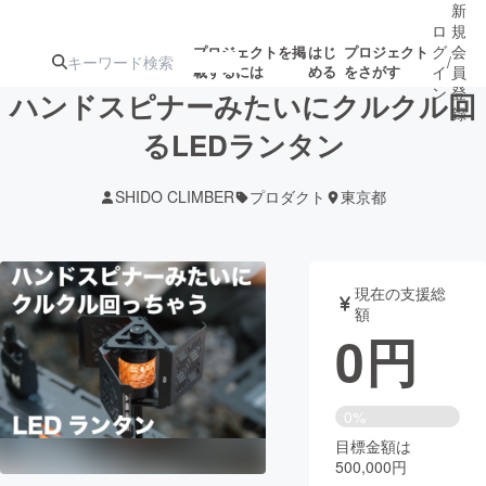
新
ロ
規
グ
会
プロジェクトを掲
はじ
プロジェクト
/
載するには
める
をさがす
イ
員
ン
登
ハンドスピナーみたいにクルクル回
録
るLEDランタン
人気のプロ
注目のリ
注目の新着プロ
募集終了が近いプ
もうすぐ公開
SHIDO CLIMBER
プロダクト
東京都
ジェクト
ターン
ジェクト
ロジェクト
されます
アート・写真
音楽
現在の支援総
額
0
円
テクノロジー・ガジェット
ゲーム・サ
映像・映画
書籍・雑誌
0%
目標金額は
500,000円
ビジネス・起業
チャレンジ