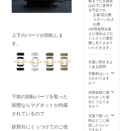
集まった支援金
※ 割引
は以下に使用す
率は一
る予定です。
般販売
広報/宣伝費
予定価
リターン仕入
格に送
れ費
料を含
※目標金額を超
む合計
えた場合はプロ
上下のパーツが回転しま
金額に
ジェクトの運営
対する
す。
費に充てさせて
もので
いただきます。
す。 ※
適格請
求書発
支援に関するよ
行事業
くある質問
者登録
番号：
手数料はいく
なし
らかかります
か？
目標金額に届
下部の回転パーツを取った
かなかった場
合どうなりま
状態ならマグネットが内蔵
すか？
されているので
支援で困った
時はどこに相
談したらいい
鉄部分にくっつけてのご使
ですか？