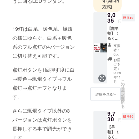
うに回るLEDランタン。
す
(All-in
方式)
これから一
生懸命頑
9,0
残り40
35
張ってまい
円
りますので
19灯は白系、暖色系、蝋燭
【超早
割】 く
応援の程よ
の様にゆらぐ、白系＋暖色
るくる
ろしくお願
回る
支援
系のフル点灯の4バージョン
いいたしま
LEDラ
者：
ンタン
す。
0人
に切り替え可能です。
「spinn
お届
er19
け予
灯」回
定：
点灯ボタンを1回押す度に白
転
2025
年11
→暖色→蝋燭タイプ→フル
シェー
こ
月
ドフル
の
リ
点灯→点灯オフとなりま
セット
タ
ー
×1 一般
ン
詳細を見る
す。
を
販売予
選
択
定価格
す
る
13,900
さらに蝋燭タイプ以外の3
9,7
円 →
残り50
9035円
30
バージョンは点灯ボタンを
円
（税・
【早
送料
長押しする事で調光ができ
割】 く
込） ※
ます。
るくる
ご注文