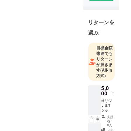
リターンを
選ぶ
目標金額
未達でも
リターン
が届きま
す
(All-in
方式)
5,0
00
円
オリジ
ナルT
シャツ
＋ 応援
支援
メッ
者：
セージ
0人
（備考
お届