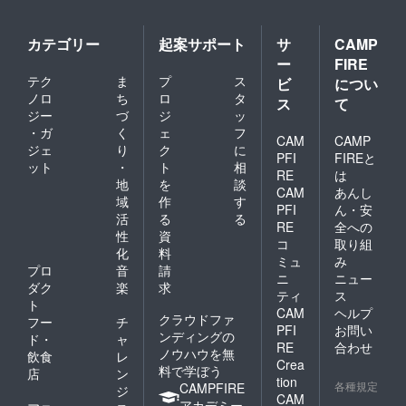
カテゴリー
起案サポート
サ
CAMP
ー
FIRE
テク
ま
プ
ス
ビ
につい
ノロ
ち
ロ
タ
ス
て
ジー
づ
ジ
ッ
・ガ
く
ェ
フ
CAM
CAMP
ジェ
り
ク
に
PFI
FIREと
ット
・
ト
相
RE
は
地
を
談
CAM
あんし
域
作
す
PFI
ん・安
活
る
る
RE
全への
性
資
コ
取り組
化
料
ミュ
み
プロ
音
請
ニ
ニュー
ダク
楽
求
ティ
ス
ト
CAM
ヘルプ
クラウドファ
フー
チ
PFI
お問い
ンディングの
ド・
ャ
RE
合わせ
ノウハウを無
飲食
レ
Crea
料で学ぼう
店
ン
tion
各種規定
CAMPFIRE
ジ
CAM
アカデミー