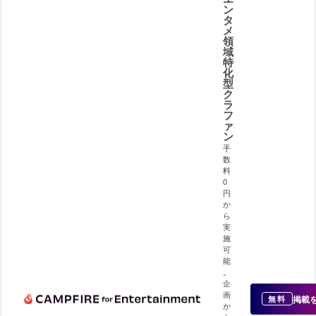
ン
タ
メ
領
域
特
化
型
ク
ラ
フ
ァ
ン
手
数
料
0
円
か
ら
実
施
可
能
。
企
画
掲載
無料
か