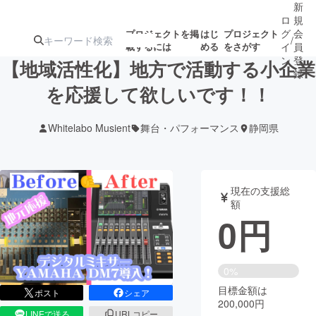
新
ロ
規
グ
会
プロジェクトを掲
はじ
プロジェクト
/
載するには
める
をさがす
イ
員
ン
登
【地域活性化】地方で活動する小企業
録
を応援して欲しいです！！
人気のプロ
注目のリ
注目の新着プロ
募集終了が近いプ
もうすぐ公開
Whitelabo Musient
舞台・パフォーマンス
静岡県
ジェクト
ターン
ジェクト
ロジェクト
されます
アート・写真
音楽
現在の支援総
額
0
円
テクノロジー・ガジェット
ゲーム・サ
映像・映画
書籍・雑誌
0%
目標金額は
ポスト
シェア
200,000円
ビジネス・起業
チャレンジ
LINEで送る
URLコピー