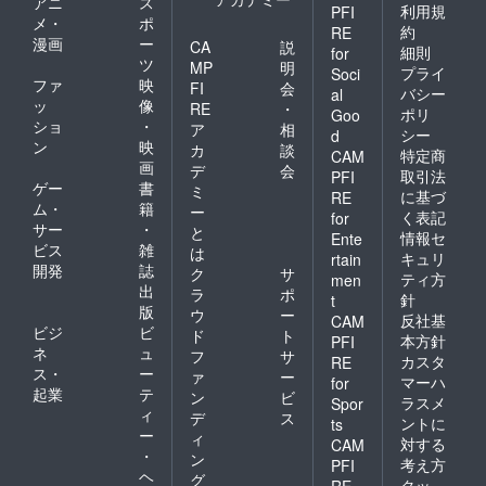
アニ
ス
利用規
PFI
メ・
ポ
約
RE
漫画
ー
CA
説
細則
for
ツ
MP
明
プライ
Soci
ファ
映
FI
会
バシー
al
ッ
像
RE
・
ポリ
Goo
ショ
・
ア
相
シー
d
ン
映
カ
談
特定商
CAM
画
デ
会
取引法
PFI
ゲー
書
ミ
に基づ
RE
ム・
籍
ー
く表記
for
サー
・
と
情報セ
Ente
ビス
雑
は
キュリ
rtain
開発
誌
ク
サ
ティ方
men
出
ラ
ポ
針
t
版
ウ
ー
反社基
CAM
ビジ
ビ
ド
ト
本方針
PFI
ネ
ュ
フ
サ
カスタ
RE
ス・
ー
ァ
ー
マーハ
for
起業
テ
ン
ビ
ラスメ
Spor
ィ
デ
ス
ントに
ts
ー
ィ
対する
CAM
・
ン
考え方
PFI
ヘ
グ
クッ