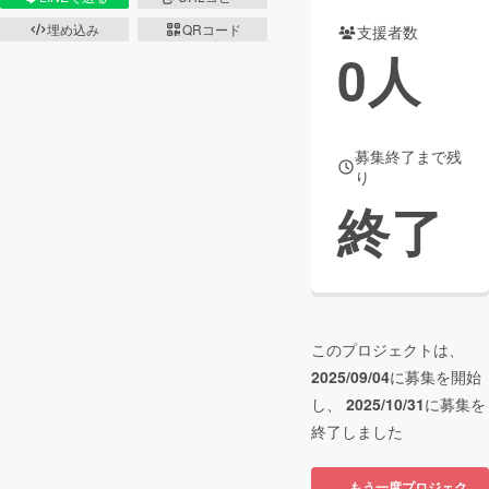
埋め込み
QRコード
支援者数
まちづくり・地域活性化
0
人
CAMPFIRE for Social Good
CAMPFIRE Creation
CAMPFIREふるさと納税
machi-ya
コミュニティ
募集終了まで残
り
終了
このプロジェクトは、
2025/09/04
に募集を開始
し、
2025/10/31
に募集を
終了しました
もう一度プロジェク