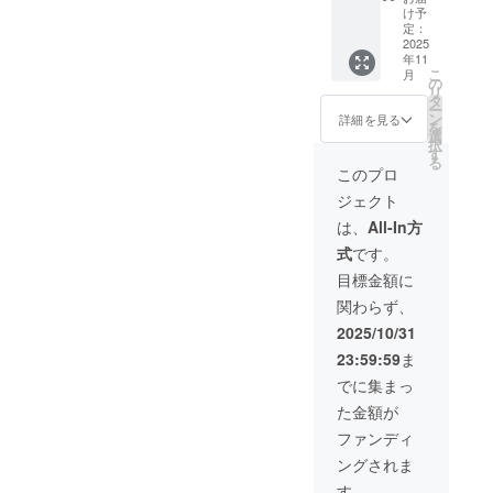
欄に希
け予
望Tシャ
定：
ツサイ
2025
年11
ズをご
こ
月
記入く
の
リ
ださ
タ
ー
い。）
ン
詳細を見る
を
（サイ
選
択
ズ展開
す
る
は、
このプロ
XS、
ジェクト
S、M、
L、XL
は、
All-In方
で
式
です。
す。）
目標金額に
関わらず、
2025/10/31
23:59:59
ま
でに集まっ
た金額が
ファンディ
ングされま
す。