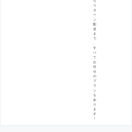
ら
リ
タ
ー
ン
配
送
ま
で
、
す
べ
て
お
任
せ
の
プ
ラ
ン
も
あ
り
ま
す
！