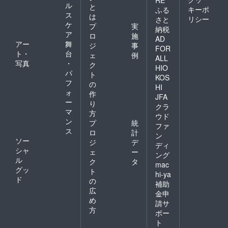
RE
ル
と
キーポ
ふる
ス
は
リシー
さと
ケ
プ
実
納税
ア
ロ
施
AD
アー
舞
ジ
事
FOR
ト・
台
ェ
例
ALL
写真
・
ク
HIO
パ
ト
KOS
フ
の
HI
ォ
作
JFA
ー
り
クラ
マ
方
ウド
ン
プ
統
ファ
ス
ロ
計
ン
ソー
ジ
デ
ディ
シャ
ェ
ー
ング
ル
ク
タ
mac
グッ
ト
hi-ya
ド
の
補助
広
金申
め
請サ
方
ポー
ト