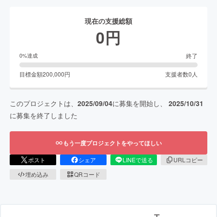
現在の支援総額
0
円
終了
0
%達成
目標金額
200,000
円
支援者数
0
人
このプロジェクトは、
2025/09/04
に募集を開始し、
2025/10/31
に募集を終了しました
もう一度プロジェクトをやってほしい
ポスト
シェア
LINEで送る
URLコピー
埋め込み
QRコード
エ