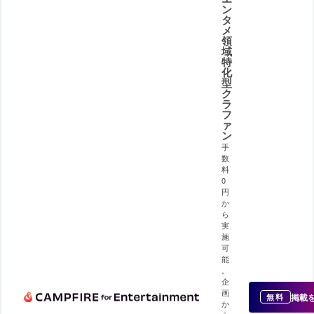
ン
タ
メ
領
域
特
化
型
ク
ラ
フ
ァ
ン
手
数
料
0
円
か
ら
実
施
可
能
。
企
画
掲載
無料
か