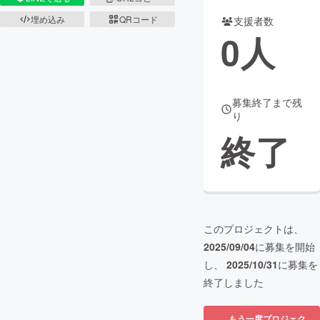
埋め込み
QRコード
支援者数
まちづくり・地域活性化
0
人
CAMPFIRE for Social Good
CAMPFIRE Creation
CAMPFIREふるさと納税
machi-ya
コミュニティ
募集終了まで残
り
終了
このプロジェクトは、
2025/09/04
に募集を開始
し、
2025/10/31
に募集を
終了しました
もう一度プロジェク