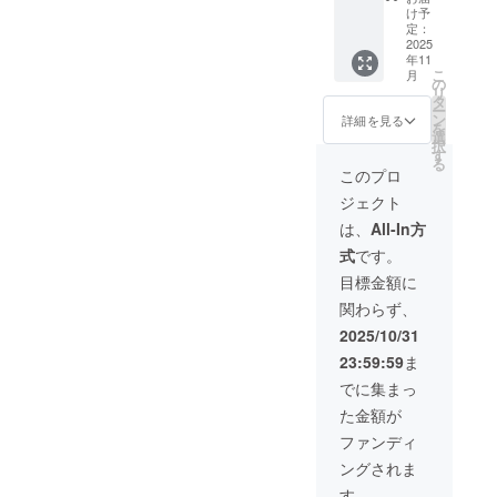
欄に希
け予
望Tシャ
定：
ツサイ
2025
年11
ズをご
こ
月
記入く
の
リ
ださ
タ
ー
い。）
ン
詳細を見る
を
（サイ
選
択
ズ展開
す
る
は、
このプロ
XS、
ジェクト
S、M、
L、XL
は、
All-In方
で
式
です。
す。）
目標金額に
関わらず、
2025/10/31
23:59:59
ま
でに集まっ
た金額が
ファンディ
ングされま
す。