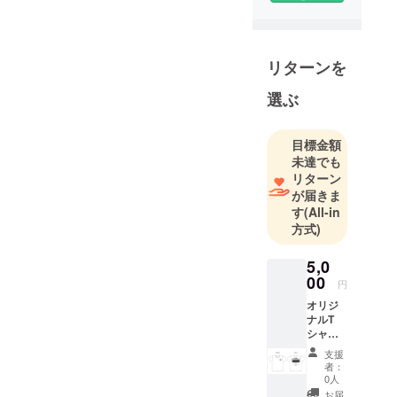
リターンを
選ぶ
目標金額
未達でも
リターン
が届きま
す
(All-in
方式)
5,0
00
円
オリジ
ナルT
シャツ
＋ 応援
支援
メッ
者：
セージ
0人
（備考
お届