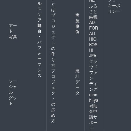
RE
ル
と
キーポ
ふる
ス
は
リシー
さと
ケ
プ
実
納税
ア
ロ
施
AD
アー
舞
ジ
事
FOR
ト・
台
ェ
例
ALL
写真
・
ク
HIO
パ
ト
KOS
フ
の
HI
ォ
作
JFA
ー
り
クラ
マ
方
ウド
ン
プ
統
ファ
ス
ロ
計
ン
ソー
ジ
デ
ディ
シャ
ェ
ー
ング
ル
ク
タ
mac
グッ
ト
hi-ya
ド
の
補助
広
金申
め
請サ
方
ポー
ト