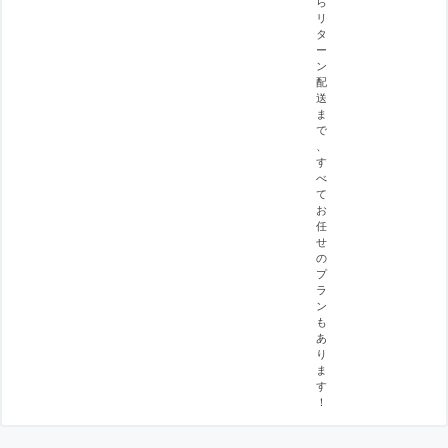
ら
リ
タ
ー
ン
配
送
ま
で
、
す
べ
て
お
任
せ
の
プ
ラ
ン
も
あ
り
ま
す
！