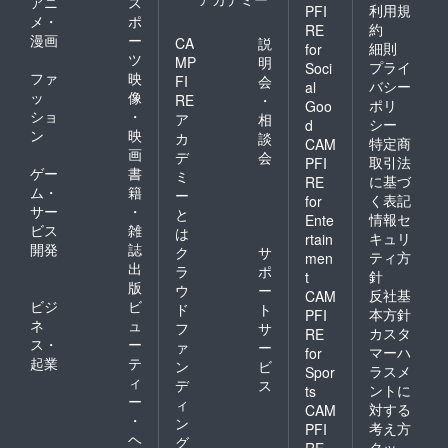
アニ
ス
利用規
PFI
メ・
ポ
約
RE
漫画
ー
CA
説
細則
for
ツ
MP
明
プライ
Soci
ファ
映
FI
会
バシー
al
ッ
像
RE
・
ポリ
Goo
ショ
・
ア
相
シー
d
ン
映
カ
談
特定商
CAM
画
デ
会
取引法
PFI
ゲー
書
ミ
に基づ
RE
ム・
籍
ー
く表記
for
サー
・
と
情報セ
Ente
ビス
雑
は
キュリ
rtain
開発
誌
ク
サ
ティ方
men
出
ラ
ポ
針
t
版
ウ
ー
反社基
CAM
ビジ
ビ
ド
ト
本方針
PFI
ネ
ュ
フ
サ
カスタ
RE
ス・
ー
ァ
ー
マーハ
for
起業
テ
ン
ビ
ラスメ
Spor
ィ
デ
ス
ントに
ts
ー
ィ
対する
CAM
・
ン
考え方
PFI
ヘ
グ
クッ