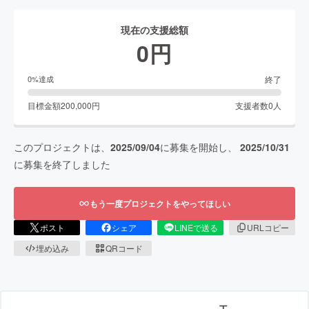
現在の支援総額
0
円
終了
0
%達成
目標金額
200,000
円
支援者数
0
人
このプロジェクトは、
2025/09/04
に募集を開始し、
2025/10/31
に募集を終了しました
もう一度プロジェクトをやってほしい
ポスト
シェア
LINEで送る
URLコピー
埋め込み
QRコード
エ