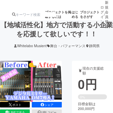
新
ロ
規
グ
会
プロジェクトを掲
はじ
プロジェクト
/
載するには
める
をさがす
イ
員
ン
登
【地域活性化】地方で活動する小企業
録
を応援して欲しいです！！
人気のプロ
注目のリ
注目の新着プロ
募集終了が近いプ
もうすぐ公開
Whitelabo Musient
舞台・パフォーマンス
静岡県
ジェクト
ターン
ジェクト
ロジェクト
されます
アート・写真
音楽
現在の支援総
額
0
円
テクノロジー・ガジェット
ゲーム・サ
映像・映画
書籍・雑誌
0%
目標金額は
ポスト
シェア
200,000円
ビジネス・起業
チャレンジ
LINEで送る
URLコピー