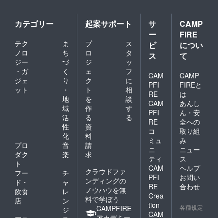
カテゴリー
起案サポート
サ
CAMP
ー
FIRE
テク
ま
プ
ス
ビ
につい
ノロ
ち
ロ
タ
ス
て
ジー
づ
ジ
ッ
・ガ
く
ェ
フ
CAM
CAMP
ジェ
り
ク
に
PFI
FIREと
ット
・
ト
相
RE
は
地
を
談
CAM
あんし
域
作
す
PFI
ん・安
活
る
る
RE
全への
性
資
コ
取り組
化
料
ミュ
み
プロ
音
請
ニ
ニュー
ダク
楽
求
ティ
ス
ト
CAM
ヘルプ
クラウドファ
フー
チ
PFI
お問い
ンディングの
ド・
ャ
RE
合わせ
ノウハウを無
飲食
レ
Crea
料で学ぼう
店
ン
tion
各種規定
CAMPFIRE
ジ
CAM
アカデミー