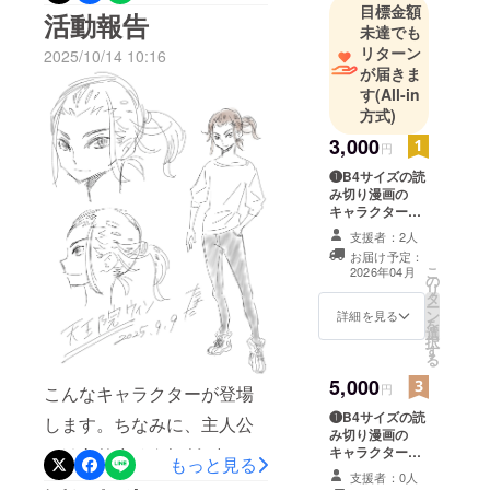
のコンペに落ちたネームは
目標金額
活動報告
ムです。第1稿と第2稿ネー
未達でも
コマ割りの修正と追加で
リターン
2025/10/14 10:16
ムは支援してくださった
32Pから48Pになり、これは
が届きま
方々だけにお送りしますの
す
(All-in
めちゃコミの賞に出そうと
方式)
で、もうしばらくお待ちく
思います。
3,000
ださい。漫画がどう変わっ
円
❶B4サイズの読
ていったかを比べる事がで
み切り漫画の
きます。↓↓↓こちらで読む
キャラクターの
新規イラスト
支援者：2人
ことができます。異星人⇆
（JPGデータ）
お届け予定：
地球人 / Web漫画投稿サイ
こ
2026年04月
の
リ
タ
ト #めちゃクリ
ー
ン
詳細を見る
を
https://creators.mechacomic.
選
択
す
る
jp/title/15201
5,000
円
こんなキャラクターが登場
❶B4サイズの読
します。ちなみに、主人公
み切り漫画の
ではありません(・∀・)
キャラクターの
もっと見る
新規イラスト
支援者：0人
（JPGデータ）