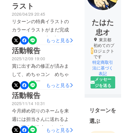
ラスト
2026/04/29 20:45
たはた
リターンの特典イラストの
カラーイラストがまだ完成
忠オ
していません。申し訳あり
東京都
もっと見る
初めてのプ
ません。5月いっぱいまでお
活動報告
ロジェクト
待ちください。何卒、宜し
です
2025/12/09 19:00
特定商取引
くお願い致します。m(__)m
賞に出す為の修正が済みま
法に基づく
表記
して、めちゃコン めちゃ
メッセー
コミック漫画コンテストに
もっと見る
ジを送る
応募しました。応募条件に
活動報告
めちゃコミクリエイターズ
2025/11/14 10:31
に公開投稿しないといけな
リターンを
今月締め切りのネームを来
いとのことなので、応募作
週には担当さんに送れるよ
選ぶ
品を読むことができます。
うに現在制作中です。前回
もっと見る
応募したネームは第3稿ネー