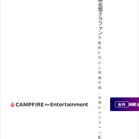
特
化
型
ク
ラ
フ
ァ
ン
手
数
料
0
円
か
ら
実
施
可
能
。
企
画
掲載
無料
か
ら
リ
タ
ー
ン
配