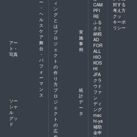
ー
ィ
対する
CAM
・
ン
考え方
PFI
ヘ
グ
クッ
RE
ル
と
キーポ
ふる
ス
は
リシー
さと
ケ
プ
実
納税
ア
ロ
施
AD
アー
舞
ジ
事
FOR
ト・
台
ェ
例
ALL
写真
・
ク
HIO
パ
ト
KOS
フ
の
HI
ォ
作
JFA
ー
り
クラ
マ
方
ウド
ン
プ
統
ファ
ス
ロ
計
ン
ソー
ジ
デ
ディ
シャ
ェ
ー
ング
ル
ク
タ
mac
グッ
ト
hi-ya
ド
の
補助
広
金申
め