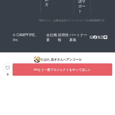
請サ
方
ポー
ト
「QRコード」は株式会社デンソーウェーブの登録商標です。
© CAMPFIRE,
会社概
採用情
パートナー
Inc.
要
報
募集
たはた 忠オ
さんへアンコール
もう一度プロジェクトをやってほしい
9