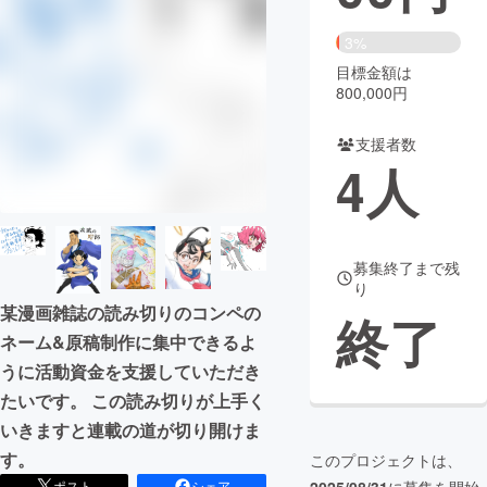
まちづくり・地域活性化
3%
目標金額は
800,000円
CAMPFIRE for Social Good
CAMPFIRE Creation
CAMPFIREふるさと納税
machi-ya
コミュニティ
支援者数
4
人
募集終了まで残
り
某漫画雑誌の読み切りのコンペの
終了
ネーム&原稿制作に集中できるよ
うに活動資金を支援していただき
たいです。 この読み切りが上手く
いきますと連載の道が切り開けま
す。
このプロジェクトは、
ポスト
シェア