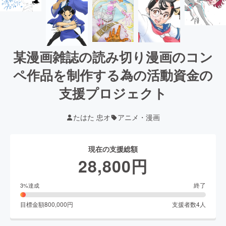
某漫画雑誌の読み切り漫画のコン
ペ作品を制作する為の活動資金の
支援プロジェクト
たはた 忠オ
アニメ・漫画
現在の支援総額
28,800
円
終了
3
%達成
目標金額
800,000
円
支援者数
4
人