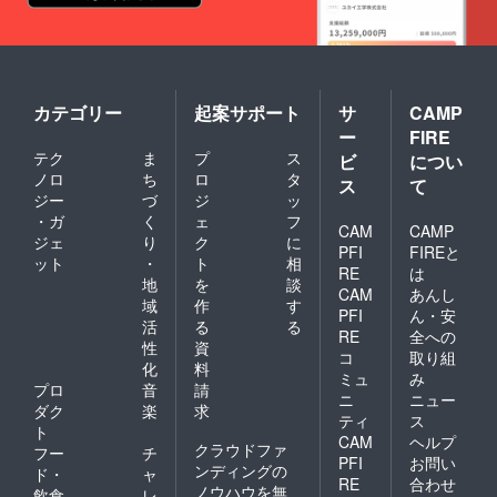
カテゴリー
起案サポート
サ
CAMP
ー
FIRE
テク
ま
プ
ス
ビ
につい
ノロ
ち
ロ
タ
ス
て
ジー
づ
ジ
ッ
・ガ
く
ェ
フ
CAM
CAMP
ジェ
り
ク
に
PFI
FIREと
ット
・
ト
相
RE
は
地
を
談
CAM
あんし
域
作
す
PFI
ん・安
活
る
る
RE
全への
性
資
コ
取り組
化
料
ミュ
み
プロ
音
請
ニ
ニュー
ダク
楽
求
ティ
ス
ト
CAM
ヘルプ
クラウドファ
フー
チ
PFI
お問い
ンディングの
ド・
ャ
RE
合わせ
ノウハウを無
飲食
レ