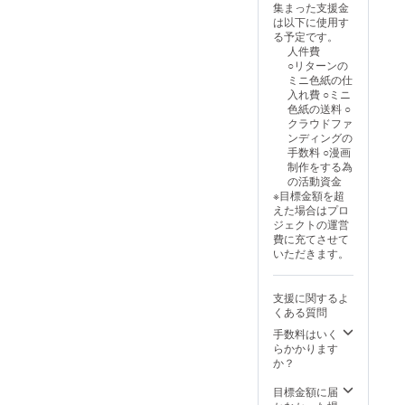
集まった支援金
は以下に使用す
る予定です。
人件費
○リターンの
ミニ色紙の仕
入れ費 ○ミニ
色紙の送料 ○
クラウドファ
ンディングの
手数料 ○漫画
制作をする為
の活動資金
※目標金額を超
えた場合はプロ
ジェクトの運営
費に充てさせて
いただきます。
支援に関するよ
くある質問
手数料はいく
らかかります
か？
目標金額に届