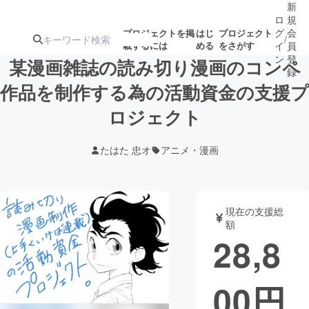
新
ロ
規
グ
会
プロジェクトを掲
はじ
プロジェクト
/
載するには
める
をさがす
イ
員
ン
登
某漫画雑誌の読み切り漫画のコンペ
録
作品を制作する為の活動資金の支援プ
ロジェクト
人気のプロ
注目のリ
注目の新着プロ
募集終了が近いプ
もうすぐ公開
ジェクト
ターン
ジェクト
ロジェクト
されます
たはた 忠オ
アニメ・漫画
アート・写真
音楽
現在の支援総
テクノロジー・ガジェット
ゲーム・サ
額
28,8
映像・映画
書籍・雑誌
00
円
ビジネス・起業
チャレンジ