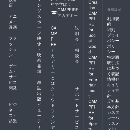
Crea
料で学ぼう
店
ン
tion
各種規定
CAMPFIRE
ジ
CAM
アカデミー
アニ
ス
利用規
PFI
メ・
ポ
約
RE
漫画
ー
CA
説
細則
for
ツ
MP
明
プライ
Soci
ファ
映
FI
会
バシー
al
ッ
像
RE
・
ポリ
Goo
ショ
・
ア
相
シー
d
ン
映
カ
談
特定商
CAM
画
デ
会
取引法
PFI
ゲー
書
ミ
に基づ
RE
ム・
籍
ー
く表記
for
サー
・
と
情報セ
Ente
ビス
雑
は
キュリ
rtain
開発
誌
ク
サ
ティ方
men
出
ラ
ポ
針
t
版
ウ
ー
反社基
CAM
ビジ
ビ
ド
ト
本方針
PFI
ネ
ュ
フ
サ
カスタ
RE
ス・
ー
ァ
ー
マーハ
for
起業
テ
ン
ビ
ラスメ
Spor
ィ
デ
ス
ントに
ts