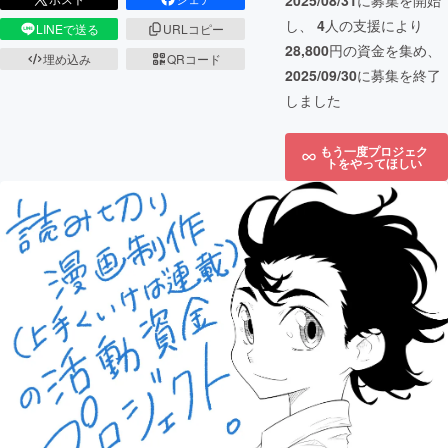
2025/08/31
に募集を開始
し、
4
人の支援により
LINEで送る
URLコピー
28,800
円の資金を集め、
埋め込み
QRコード
2025/09/30
に募集を終了
しました
もう一度プロジェク
トをやってほしい