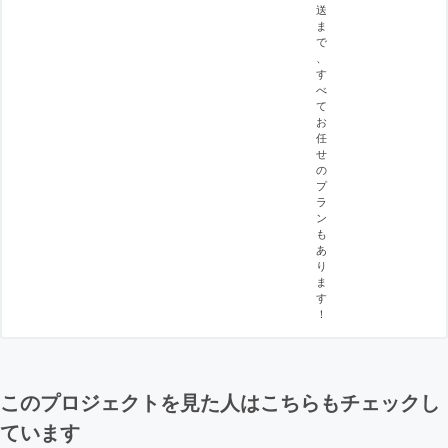
送
ま
で
、
す
べ
て
お
任
せ
の
プ
ラ
ン
も
あ
り
ま
す
！
このプロジェクトを見た人はこちらもチェックし
ています