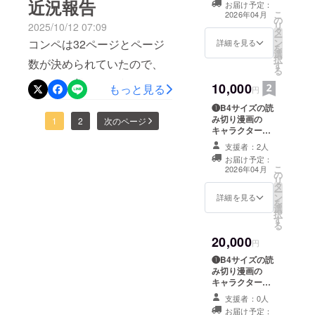
近況報告
お届け予定：
❷今回の読み切
こ
2026年04月
の
り漫画の第１稿
リ
2025/10/12 07:09
タ
ネーム（PDF
ー
コンペは32ページとページ
ン
データ）
詳細を見る
を
選
択
数が決められていたので、
す
る
なんとか収まるようにコマ
10,000
もっと見る
円
割りを詰め込んでしまって
❶B4サイズの読
み切り漫画の
いたので、只今、賞に出す
1
2
次のページ
キャラクターの
用にコマ割りの修正と追加
新規イラスト
支援者：2人
（JPGデータ）
お届け予定：
をしています。
❷今回の読み切
こ
2026年04月
の
り漫画の第1稿
リ
タ
ネーム（PDF
ー
ン
データ） ❸第2
詳細を見る
を
選
稿ネーム（PDF
択
す
データ）
る
20,000
円
❶B4サイズの読
み切り漫画の
キャラクターの
新規イラスト
支援者：0人
（JPGデータ）
お届け予定：