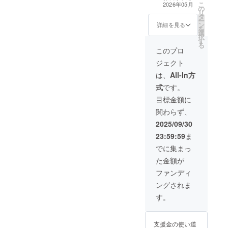
❷今回の読み切
こ
2026年05月
の
り漫画の第1稿
リ
タ
ネーム（PDF）
ー
ン
❸第2稿ネーム
詳細を見る
を
選
（PDFデータ）
択
す
❹読み切り漫画
る
のキャラクター
このプロ
を描いた直筆ミ
ジェクト
ニ色紙
は、
All-In方
式
です。
目標金額に
関わらず、
2025/09/30
23:59:59
ま
でに集まっ
た金額が
ファンディ
ングされま
す。
支援金の使い道