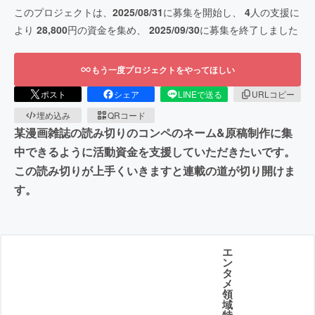
このプロジェクトは、
2025/08/31
に募集を開始し、
4
人の支援に
より
28,800
円の資金を集め、
2025/09/30
に募集を終了しました
もう一度プロジェクトをやってほしい
ポスト
シェア
LINEで送る
URLコピー
埋め込み
QRコード
某漫画雑誌の読み切りのコンペのネーム&原稿制作に集
中できるように活動資金を支援していただきたいです。
この読み切りが上手くいきますと連載の道が切り開けま
す。
エ
ン
タ
メ
領
域