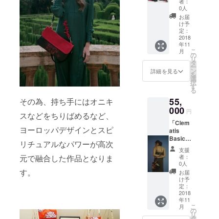
者：
である
0人
「Clem
お届
atis
け予
Basic
定：
Bag」
2018
年11
とI AM
こ
月
ライン
の
リ
の「I
タ
ー
am mini
ン
詳細を見る
を
zip
選
択
bag」を
す
る
セット
55,
その為、持ち手にはオニキ
にした
特別限
000
円
スなどをちりばめるなど、
定パッ
「Clem
クを２
ヨーロッパデザインとスピ
atis
０％オ
Basic
フの３
リチュアルなパワーが高次
Bag」
５，０
支援
を３点
００円
元で融合した作品となりま
者：
に 「I
でお送
0人
am」ラ
りいた
す。
お届
インで
しま
け予
使われ
す。
定：
ている
2018
年11
オニキ
こ
月
スと
の
リ
コーラ
タ