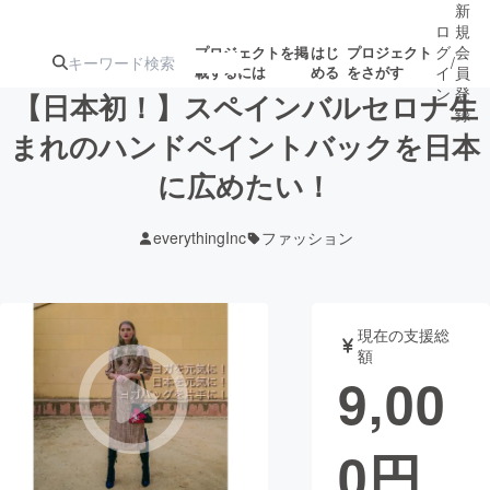
新
ロ
規
グ
会
プロジェクトを掲
はじ
プロジェクト
/
載するには
める
をさがす
イ
員
ン
登
【日本初！】スペインバルセロナ生
録
まれのハンドペイントバックを日本
に広めたい！
人気のプロ
注目のリ
注目の新着プロ
募集終了が近いプ
もうすぐ公開
ジェクト
ターン
ジェクト
ロジェクト
されます
everythingInc
ファッション
アート・写真
音楽
現在の支援総
テクノロジー・ガジェット
ゲーム・サ
額
9,00
映像・映画
書籍・雑誌
0
円
ビジネス・起業
チャレンジ