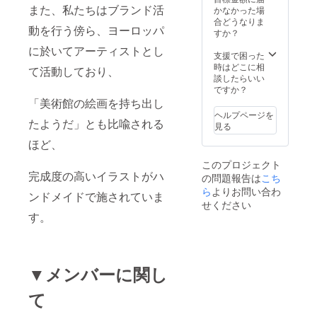
また、私たちはブランド活
かなかった場
合どうなりま
動を行う傍ら、ヨーロッパ
すか？
に於いてアーティストとし
支援で困った
時はどこに相
て活動しており、
談したらいい
ですか？
「美術館の絵画を持ち出し
ヘルプページを
たようだ」とも比喩される
見る
ほど、
このプロジェクト
完成度の高いイラストがハ
の問題報告は
こち
ら
よりお問い合わ
ンドメイドで施されていま
せください
す。
▼メンバーに関し
て