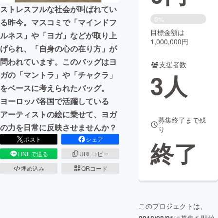
ストレスフルな社会が叫ばれてい
まちづくり・地域活性化
0%
る昨今。マスコミで「マインドフ
目標金額は
ルネス」や「ヨガ」などが取り上
1,000,000円
げられ、「自身の心の在り方」が
CAMPFIRE for Social Good
CAMPFIRE Creation
問われています。このバッグはヨ
CAMPFIREふるさと納税
machi-ya
コミュニティ
支援者数
3
人
ガの「マントラ」や「チャクラ」
をベースに考えられたバッグ。
ヨーロッパ各国で活躍している
アーティストの絵に乗せて、ヨガ
募集終了まで残
の力を日常に反映させませんか？
り
ポスト
シェア
終了
LINEで送る
URLコピー
埋め込み
QRコード
このプロジェクトは、