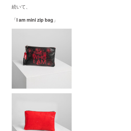
続いて、
「
I am mini zip bag
」