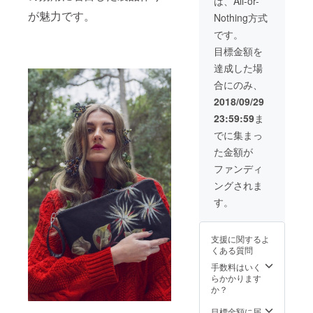
は、All-or-
ｙｔｈ
が魅力です。
Nothing方式
ｉｎｇ
代表の
です。
秋葉と
目標金額を
簡単な
打ち合
達成した場
わせも
合にのみ、
行いま
す。ぜ
2018/09/29
ひ、当
23:59:59
ま
ブラン
ドの魅
でに集まっ
力をバ
た金額が
イヤー
にお伝
ファンディ
えくだ
ングされま
さい。
す。
支援に関するよ
くある質問
手数料はいく
らかかります
か？
目標金額に届