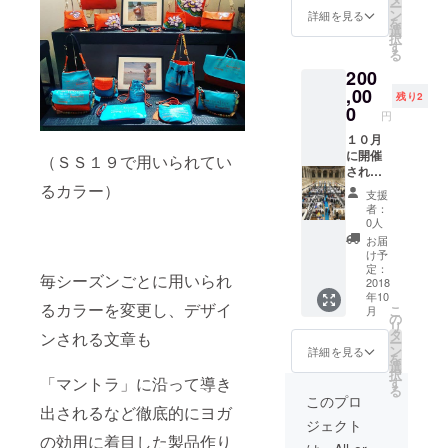
ー
ルを組
ン
詳細を見る
を
み合わ
選
択
せたス
す
る
ペシャ
200
ルな
ネック
,00
残り2
レスを
0
円
セット
にして
１０月
３０％
に開催
（ＳＳ１９で用いられてい
オフで
される
お送り
展示会
るカラー）
支援
いたし
出店時
者：
ます。
に特別
0人
枠とし
お届
てご招
け予
待いた
定：
毎シーズンごとに用いられ
します
2018
年10
【限定
るカラーを変更し、デザイ
こ
月
２名
の
リ
様】。
タ
ンされる文章も
ー
会場は
ン
詳細を見る
を
東京
選
択
ビック
「マントラ」に沿って導き
す
る
サイト
このプロ
出されるなど徹底的にヨガ
で、事
ジェクト
前にＥ
の効用に着目した製品作り
ｖｅｒ