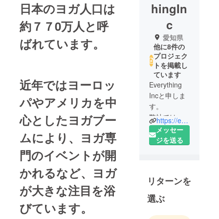
日本のヨガ人口は
hingIn
c
約７７0万人と呼
愛知県
ばれています。
他に8件の
プロジェク
トを掲載し
ています
近年ではヨーロッ
Everything
Incと申しま
パやアメリカを中
す。
心としたヨガブー
弊社では
https://everything-365.weebly.com/
様々な海外
メッセー
ムにより、ヨガ専
の製品を日
ジを送る
本に輸入し
門のイベントが開
ている法人
かれるなど、ヨガ
であり、現
リターンを
在はヨー
が大きな注目を浴
ロッパ系の
選ぶ
ブランドを
びています。
中心に幅広