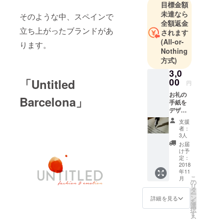
目標金額
く扱ってお
未達なら
そのような中、スペインで
ります。
全額返金
載せている
立ち上がったブランドがあ
されます
プロジェク
(All-or-
ります。
トやその他
Nothing
何か気にな
方式)
ることがご
3,0
「
Untitled
ざいました
00
円
らお気軽に
お礼の
Barcelona
」
ご相談くだ
手紙を
デザイ
さい。
ナーの
支援
Gissell
者：
e氏と E
3人
ｖｅｒ
お届
ｙｔｈ
け予
ｉｎｇ
定：
代表の
2018
年11
秋葉 よ
こ
月
り頂戴
の
リ
し、お
タ
ー
送りい
ン
詳細を見る
を
たしま
選
択
す。
す
る