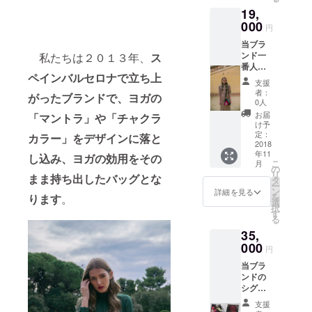
19,
000
円
当ブラ
ンド一
私たちは２０１３年、
ス
番人気
ペインバルセロナで立ち上
の形で
支援
ある
者：
がったブランドで、ヨガの
「Basic
0人
bag」
お届
「マントラ」や「チャクラ
を店頭
け予
販売価
定：
カラー」をデザインに落と
格の
2018
年11
20％オ
し込み、ヨガの効用をその
こ
月
フであ
の
リ
まま持ち出したバッグとな
る １
タ
ー
９，０
ン
詳細を見る
を
ります
。
００円
選
択
で お届
す
る
けいた
35,
しま
す。
000
円
当ブラ
ンドの
シグニ
チャー
支援
モデル