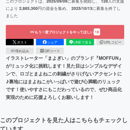
このプロジェクトは、
2025/09/09
に募集を開始し、
128
人の支援
により
2,885,300
円の資金を集め、
2025/10/13
に募集を終了し
ました
もう一度プロジェクトをやってほしい
19
ポスト
シェア
LINEで送る
URLコピー
埋め込み
QRコード
イラストレーター「まよぎい」のブランド『MOFFUN』
がリュック化に挑戦します！見た目はシンプルなデザイ
ンで、ロゴとまよねこの刺繍がさりげないアクセントに
♪裏地にはまよねこがいっぱいで遊び心満載のリュック
です！使いやすさにもこだわっているので、ぜひ商品化
実現のために応援よろしくお願いします！
このプロジェクトを見た人はこちらもチェックし
ています