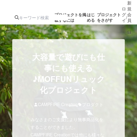
新
ロ
規
グ
会
プロジェクトを掲
はじ
プロジェクト
/
載するには
める
をさがす
イ
員
ン
登
録
人気のプロ
注目のリ
注目の新着プロ
募集終了が近いプ
もうすぐ公開
大容量で遊びにも仕
ジェクト
ターン
ジェクト
ロジェクト
されます
事にも使える
♪MOFFUNリュック
アート・写真
音楽
化プロジェクト
テクノロジー・ガジェット
ゲーム・サ
CAMPFIRE Creation
プロダクト
映像・映画
書籍・雑誌
みなさまのご支援により無事商品化を
することができました。
ビジネス・起業
チャレンジ
CAMPFIRE Creationでは他にも様々な