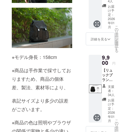
リュッ
ます。
4人
ク 1点
お届
・ぷに
け予
缶 1点
定：
・記念
2026
年01
カー
こ
月
ド 1点
の
リ
画像は
タ
ー
イメー
ン
詳細を見る
を
ジで
選
択
す。 金
す
る
額には
※モデル身長：158cm
9,9
消費税
（10%
00
円
）と送
※商品は手作業で採寸してお
【リュ
料990円
ックプ
を含ん
りますため、商品の個体
ラン】
でおり
・
ます。
差、製法、素材等により、
支援
リュッ
者：
ク 1点
34人
・記念
表記サイズより多少の誤差
お届
カー
け予
ド 1点
がございます。
定：
画像は
2026
年01
イメー
こ
月
※商品の色は照明やブラウザ
ジで
の
リ
す。 金
タ
ー
の関係で実物と多少の違い
額には