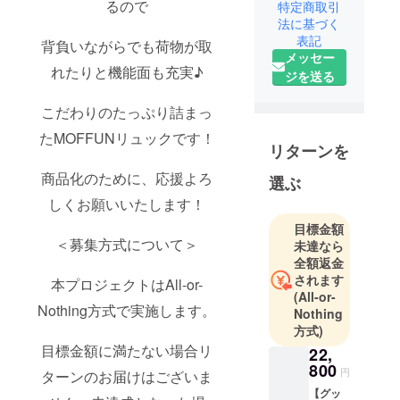
るので
特定商取引
株式会社
法に基づく
CAMPFIRE
表記
背負いながらでも荷物が取
の商品企画
メッセー
チームで
れたりと機能面も充実♪
ジを送る
す。
クラウド
こだわりのたっぷり詰まっ
ファンディ
たMOFFUNリュックです！
ングでの商
リターンを
品化実現を
商品化のために、応援よろ
選ぶ
目指して、
しくお願いいたします！
クリエイ
ターとのコ
目標金額
＜募集方式について＞
未達なら
ラボ企画や
全額返金
自社オリジ
されます
本プロジェクトはAll-or-
ナルのアイ
(All-or-
テム企画を
Nothing方式で実施します。
Nothing
行ってま
方式)
す。
目標金額に満たない場合リ
22,
800
円
ターンのお届けはございま
◾️営業日のご
【グッ