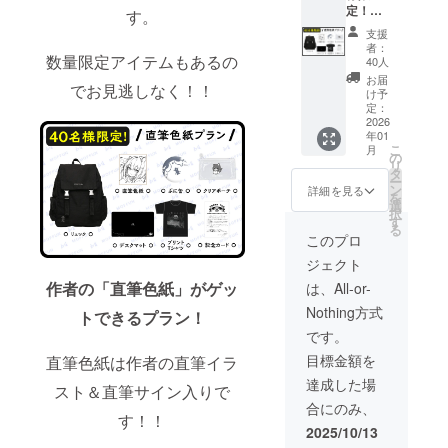
定！】
を含ん
す。
直筆色
でおり
支援
紙プラ
ます。
者：
ン ・
数量限定アイテムもあるの
40人
リュッ
お届
でお見逃しなく！！
ク 1点
け予
・直筆
定：
色紙 1
2026
年01
点 ・ぷ
こ
月
に缶 1
の
リ
点 ・ク
タ
ー
リア
ン
詳細を見る
を
ポー
選
択
チ 1点
す
る
・デス
このプロ
クマッ
ジェクト
ト 1点
・プリ
作者の「直筆色紙」がゲッ
は、All-or-
ントT
Nothing方式
シャ
トできるプラン！
ツ 1点
です。
・記念
目標金額を
直筆色紙は作者の直筆イラ
カー
ド 1点
達成した場
スト＆直筆サイン入りで
●色紙イ
合にのみ、
ラスト
す！！
はイ
2025/10/13
メージ