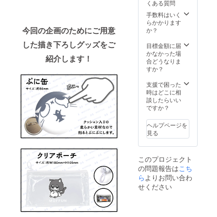
くある質問
す。 画
像はイ
手数料はいく
メージ
らかかります
です。
今回の企画のためにご用意
か？
金額に
した描き下ろしグッズをご
は消費
目標金額に届
税
かなかった場
紹介します！
（10%
合どうなりま
）と送
すか？
料990円
を含ん
支援で困った
でおり
時はどこに相
ます。
談したらいい
ですか？
ヘルプページを
見る
このプロジェクト
の問題報告は
こち
ら
よりお問い合わ
せください