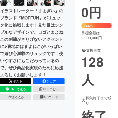
0
円
イラストレーター「まよぎい」の
ブランド『MOFFUN』がリュッ
ク化に挑戦します！見た目はシン
144%
プルなデザインで、ロゴとまよね
目標金額は
2,000,000円
この刺繍がさりげないアクセント
に♪裏地にはまよねこがいっぱい
支援者数
で遊び心満載のリュックです！使
128
いやすさにもこだわっているの
で、ぜひ商品化実現のために応援
人
よろしくお願いします！
ポスト
シェア
LINEで送る
URLコピー
埋め込み
QRコード
募集終了まで残
り
終了