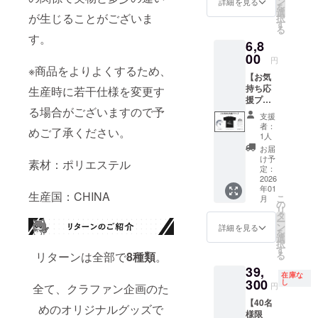
ン
詳細を見る
を
消費税
選
が生じることがございま
択
（10%
す
る
）と送
す。
6,8
料990円
を含ん
00
円
でおり
※商品をよりよくするため、
【お気
ます。
持ち応
生産時に若干仕様を変更す
援プラ
る場合がございますので予
ン】 ・
支援
ぷに
者：
めご了承ください。
缶 1点
1人
・プリ
お届
ントT
け予
素材：ポリエステル
シャ
定：
ツ 1点
2026
年01
・記念
生産国：CHINA
こ
月
カー
の
リ
ド 1点
タ
ー
画像は
ン
詳細を見る
を
イメー
選
択
ジで
す
リターンは全部で
8種類
。
る
す。 金
39,
額には
在庫な
消費税
300
し
円
全て、クラファン企画のた
（10%
【40名
）と送
めのオリジナルグッズで
様限
料660円