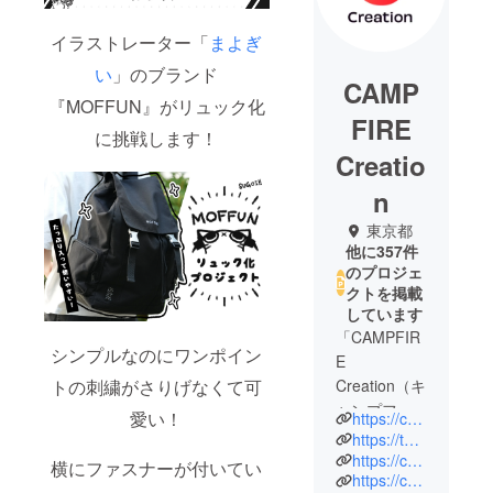
イラストレーター「
まよぎ
い
」のブランド
CAMP
『MOFFUN』がリュック化
FIRE
に挑戦します！
Creatio
n
東京都
他に357件
のプロジェ
クトを掲載
しています
「CAMPFIR
シンプルなのにワンポイン
E
Creation（キ
トの刺繍がさりげなくて可
ャンプファ
愛い！
https://camp-fire.jp/creation
イヤー クリ
https://twitter.com/CF_Creation
エーショ
https://camp-fire.jp/privacy
横にファスナーが付いてい
https://camp-fire.jp/inquiries
ン）」は、