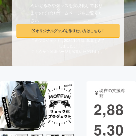
ぬいぐるみやグッズを実現化しており
まちづくり・地域活性化
ますのでぜひホームページをご覧くだ
さい！
CAMPFIRE for Social Good
CAMPFIRE Creation
オリジナルグッズを作りたい方はこちら！
CAMPFIREふるさと納税
machi-ya
コミュニティ
このプロジェクトは2025/10/13に募集を終了
しました。
こちらから関連ページを閲覧いただけます。
現在の支援総
額
2,88
5,30