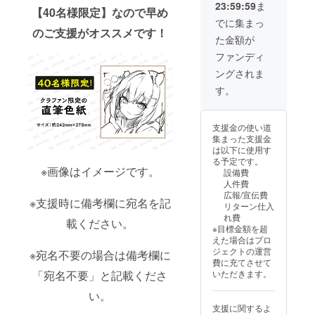
23:59:59
ま
画像に
【40名様限定】なので早め
なりま
でに集まっ
す。 ●
のご支援がオススメです！
た金額が
必ず備
考欄
ファンディ
に、色
ングされま
紙に入
れる宛
す。
名をご
記入く
ださ
支援金の使い道
い。 ●
集まった支援金
宛名の
は以下に使用す
必要が
る予定です。
ない場
※画像はイメージです。
設備費
合は
人件費
「宛名
広報/宣伝費
不要」
※支援時に備考欄に宛名を記
リターン仕入
とご記
れ費
入くだ
載ください。
※目標金額を超
さい。
えた場合はプロ
●備考欄
ジェクトの運営
※宛名不要の場合は備考欄に
記入後
費に充てさせて
の宛名
「宛名不要」と記載くださ
いただきます。
変更は
不可と
い。
なって
支援に関するよ
おりま