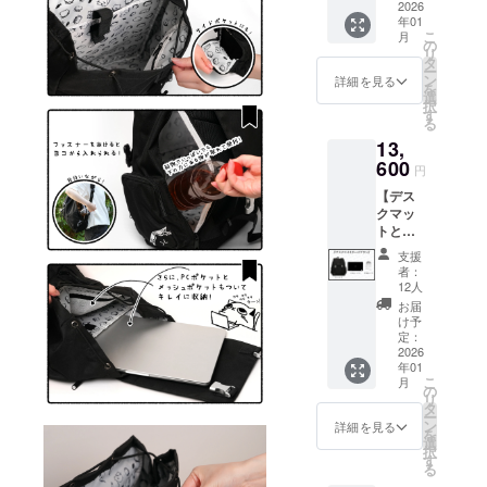
・プリ
2026
）と送
シー
年01
ントT
料990円
こ
月
シャ
お問い合わ
を含ん
の
リ
ツ 1点
でおり
タ
せ内容に関
ー
・記念
ます。
ン
詳細を見る
を
しては、プ
カー
選
択
ド 1点
ライバシー
す
る
画像は
ポリシーに
13,
イメー
準じて管理
ジで
600
円
す。 金
させていた
【デス
額には
だきます。
クマッ
消費税
トと
（10%
リュッ
）と送
支援
クプラ
料990円
者：
ン】 ・
を含ん
12人
リュッ
でおり
お届
ク 1点
ます。
け予
・デス
定：
クマッ
2026
年01
ト 1点
こ
月
・記念
の
リ
カー
タ
ー
ド 1点
ン
詳細を見る
を
画像は
選
択
イメー
す
る
ジで