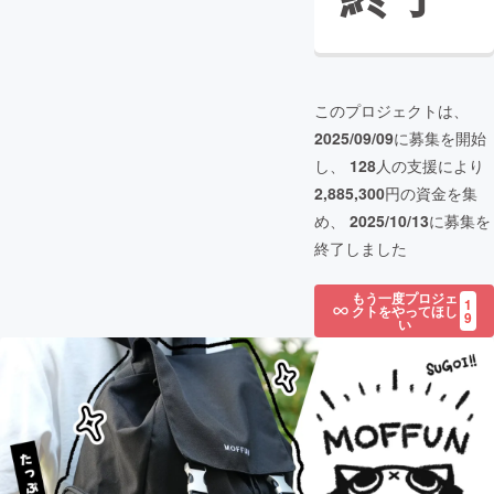
このプロジェクトは、
2025/09/09
に募集を開始
し、
128
人の支援により
2,885,300
円の資金を集
め、
2025/10/13
に募集を
終了しました
もう一度プロジェ
1
クトをやってほし
9
い