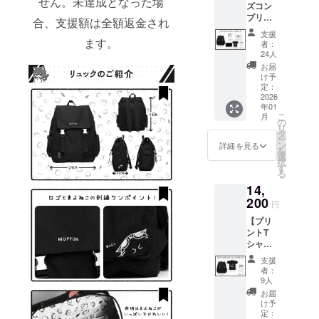
せん。未達成となった場
案内
ズコン
プリー
営業時間：
合、支援額は全額返金され
トプラ
平日 10:00〜
支援
ン】 ・
ます。
者：
18:00 (土日
リュッ
24人
ク 1点
祝、年末年
お届
・ぷに
け予
始除く)
缶 1点
定：
※お問い合わ
・クリ
2026
年01
アポー
せから3営業
こ
月
チ 1点
の
日以内にご
リ
・デス
タ
ー
クマッ
返信させて
ン
詳細を見る
を
ト 1点
選
いただきま
択
・プリ
す
る
す。
ントT
14,
シャ
※ ご質問に
ツ 1点
200
円
よってはお
・記念
【プリ
応えできか
カー
ントT
ド 1点
ねる場合も
シャツ
画像は
ございま
と
イメー
支援
リュッ
ジで
す。
者：
クプラ
す。 金
9人
ン】 ・
額には
お届
◾️ プライバ
リュッ
消費税
け予
ク 1点
（10%
定：
シーポリ