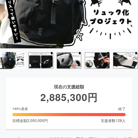
現在の支援総額
2,885,300
円
終了
144
%達成
目標金額
2,000,000
円
支援者数
128
人