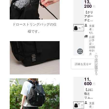
13,
す。 金
額には
200
円
消費税
【クリ
（10%
アポー
）と送
チと
料990円
ドローストリングバッグの仕
リュッ
を含ん
支援
クプラ
でおり
者：
様です。
ン】 ・
ます。
4人
リュッ
お届
ク 1点
け予
・クリ
定：
アポー
2026
年01
チ 1点
こ
月
・記念
の
リ
カー
タ
ー
ド 1点
ン
詳細を見る
を
画像は
選
択
イメー
す
る
ジで
11,
す。 金
額には
600
円
消費税
【ぷに
（10%
缶と
）と送
リュッ
料990円
クプラ
を含ん
支援
ン】 ・
でおり
者：