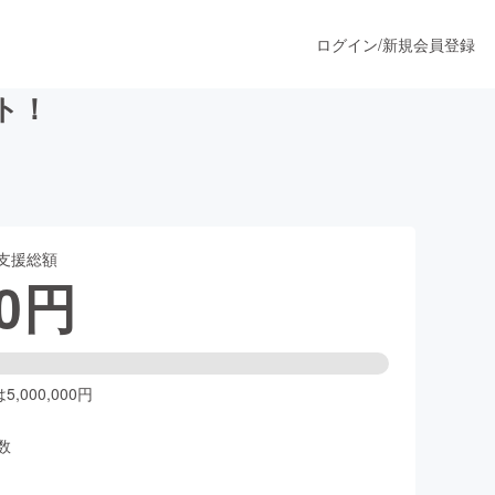
ログイン
/
新規会員登録
ト！
うすぐ公開されます
支援総額
プロダクト
0
円
ファッション
スポーツ
,000,000円
数
ア
ソーシャルグッド
人