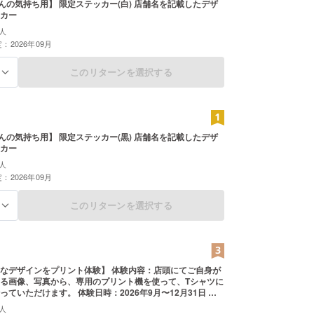
ほんの気持ち用】 限定ステッカー(白) 店舗名を記載したデザ
カー
人
：2026年09月
このリターンを選択する
る
ほんの気持ち用】 限定ステッカー(黒) 店舗名を記載したデザ
カー
人
：2026年09月
このリターンを選択する
る
なデザインをプリント体験】 体験内容：店頭にてご自身が
る画像、写真から、専用のプリント機を使って、Tシャツに
っていただけます。 体験日時：2026年9月〜12月31日 体
 対象商品：Tシャツ 料金に含まれるもの：プリント体験料
人