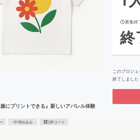
募集終
CAMPFIRE for Social Good
CAMPFIRE Creation
終
CAMPFIREふるさと納税
machi-ya
コミュニティ
このプロジェ
終了しました
を服にプリントできる』新しいアパレル体験
ピー
埋め込み
QRコード