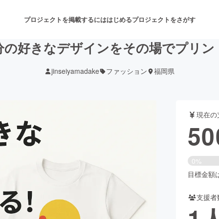
プロジェクトを掲載するには
はじめる
プロジェクトをさがす
分の好きなデザインをその場でプリン
jinseiyamadake
ファッション
福岡県
注目のリターン
注目の新着プロジェクト
募集終了が近いプロジェクト
も
現在の
音楽
舞台・パフォーマンス
50
ゲーム・サービス開発
フード・飲食店
0%
書籍・雑誌出版
アニメ・漫画
目標金額は5
支援者
チャレンジ
ビューティー・ヘルスケ
1