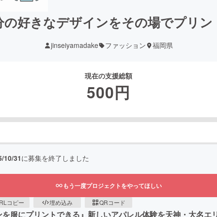
分の好きなデザインをその場でプリン
jinseiyamadake
ファッション
福岡県
現在の支援総額
500
円
5/10/31
に募集を終了しました
もう一度プロジェクトをやってほしい
RLコピー
埋め込み
QRコード
ンを服にプリントできる』新しいアパレル体験を天神・大名エ