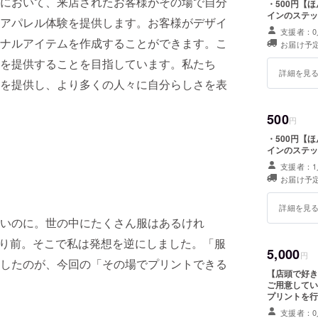
において、来店されたお客様がその場で自分
・500円【
インのステッ
アパレル体験を提供します。お客様がデザイ
支援者：0
ナルアイテムを作成することができます。こ
お届け予定
を提供することを目指しています。私たち
詳細を見
を提供し、より多くの人々に自分らしさを表
500
円
・500円【
インのステッ
支援者：1
お届け予定
詳細を見
いのに。世の中にたくさん服はあるけれ
たり前。そこで私は発想を逆にしました。「服
5,000
円
したのが、今回の「その場でプリントできる
【店頭で好き
ご用意してい
プリントを行
験場所：未定
支援者：0