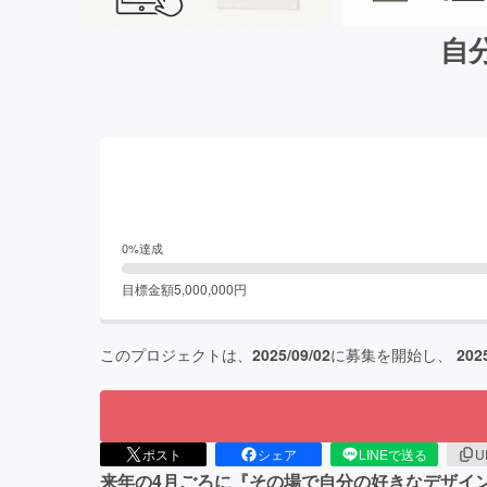
自
0
%達成
目標金額
5,000,000
円
このプロジェクトは、
2025/09/02
に募集を開始し、
202
ポスト
シェア
LINEで送る
U
来年の4月ごろに『その場で自分の好きなデザイ