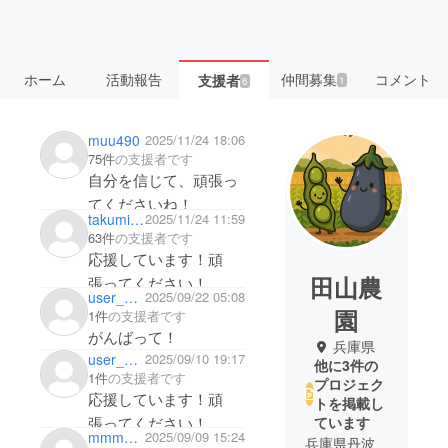
ホーム
活動報告
仲間募集
コメント
支援者
1
6
muu490
2025/11/24 18:06
75件
の支援者です
自分を信じて、頑張っ
てくださいね！
takumiagogo
2025/11/24 11:59
63件
の支援者です
応援しています！頑
田山農
張ってください！
user_6c13b10b0f94
2025/09/22 05:08
園
1件
の支援者です
がんばって！
兵庫県
user_b1480a2c23f4
2025/09/10 19:17
他に3件の
1件
の支援者です
プロジェク
応援しています！頑
トを掲載し
張ってください！
ています
mmm105
2025/09/09 15:24
兵庫県丹波