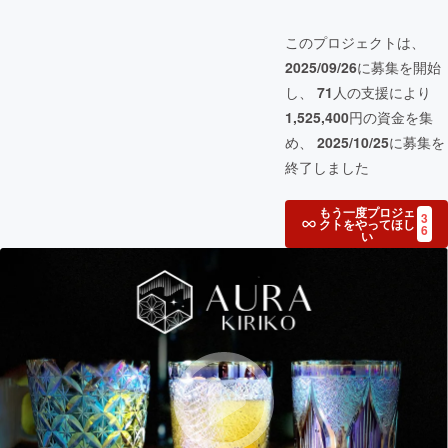
このプロジェクトは、
2025/09/26
に募集を開始
し、
71
人の支援により
1,525,400
円の資金を集
め、
2025/10/25
に募集を
終了しました
もう一度プロジェ
3
クトをやってほし
6
い