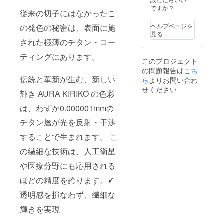
ですか？
従来の切子にはなかったこ
ヘルプページを
の発色の秘密は、表面に施
見る
された極薄のチタン・コー
ティングにあります。
このプロジェクト
の問題報告は
こち
伝統と革新が生む、新しい
ら
よりお問い合わ
せください
輝き AURA KIRIKO の色彩
は、わずか0.000001mmの
チタン層が光を反射・干渉
することで生まれます。 こ
の繊細な技術は、人工衛星
や医療分野にも応用される
ほどの精度を誇ります。✔
透明感を損なわず、繊細な
輝きを実現