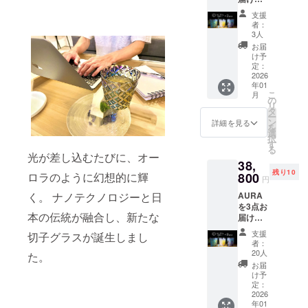
ます。
支援
先着50
者：
個限定
3人
のキャ
お届
ンペー
け予
ンで
定：
す。 お
2026
年01
早めに
こ
月
ご購入
の
リ
下さい
タ
ー
ませ。
ン
詳細を見る
を
※送料無
選
択
料で
す
る
す。 ※
光が差し込むたびに、オー
38,
価格は
残り10
税込み
ロラのように幻想的に輝
800
円
です。
く。 ナノテクノロジーと日
AURA
を3点お
本の伝統が融合し、新たな
届けし
ます。
支援
切子グラスが誕生しまし
先着30
者：
個限定
20人
た。
のキャ
お届
ンペー
け予
ンで
定：
す。 お
2026
年01
早めに