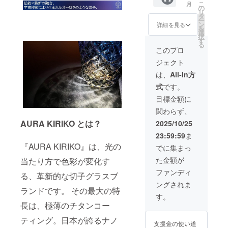
こ
月
ご購入
の
リ
下さい
タ
ー
ませ。
ン
詳細を見る
を
※送料無
選
択
料で
す
る
す。 ※
このプロ
価格は
ジェクト
税込み
です。
は、
All-In方
式
です。
目標金額に
関わらず、
AURA KIRIKO とは？
2025/10/25
23:59:59
ま
『AURA KIRIKO』は、光の
でに集まっ
た金額が
当たり方で色彩が変化す
ファンディ
る、革新的な切子グラスブ
ングされま
ランドです。 その最大の特
す。
長は、極薄のチタンコー
ティング。日本が誇るナノ
支援金の使い道