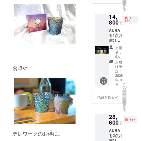
※送料無
選
択
料で
す
る
す。 ※
14,
価格は
残り
税込み
800
100
円
です。
AURA
を1点お
届けし
ます。
支援
先着100
者：
個限定
0人
のお得
お届
なキャ
け予
食卓や、
ンペー
定：
ンで
2026
年01
す。 お
こ
月
早めに
の
リ
ご購入
タ
ー
下さい
ン
詳細を見る
を
ませ。
選
択
※送料無
す
る
料で
28,
す。 ※
残り47
価格は
600
円
税込み
AURA
です。
テレワークのお供に。
を2点お
届けし