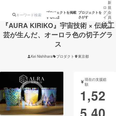
新
ロ
規
グ
会
プロジェクトを掲載
プロジェクトを
/
するには
さがす
イ
員
ン
登
『AURA KIRIKO』宇宙技術 × 伝統工
録
芸が生んだ、オーロラ色の切子グラ
ス
人気のプロ
注目のリ
注目の新着プロ
募集終了が近いプ
もうすぐ公開
ジェクト
ターン
ジェクト
ロジェクト
されます
Kei Nishihara
プロダクト
東京都
アート・写真
音楽
現在の支援総
テクノロジー・ガジェット
ゲーム・サ
額
1,52
映像・映画
書籍・雑誌
5,40
ビジネス・起業
チャレンジ