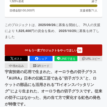
終了
1,525
%達成
目標金額
100,000
円
支援者数
71
人
このプロジェクトは、
2025/09/26
に募集を開始し、
71
人の支援
により
1,525,400
円の資金を集め、
2025/10/25
に募集を終了し
ました
もう一度プロジェクトをやってほしい
36
ポスト
シェア
LINEで送る
URLコピー
埋め込み
QRコード
宇宙技術の応用で生まれた、オーロラ色の切子グラス
『AURA』日本の伝統工芸である”切子ガラス”と、ロ
ケットの部品にも活用される"Tiイオンスパッタリン
グ"により生まれた、オーロラ色の切子グラスです。従来
の切子にはなかった、光の当て方で変化する虹色の発色
が特徴です。