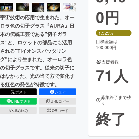
0
円
まちづくり・地域活性化
宇宙技術の応用で生まれた、オー
ロラ色の切子グラス『AURA』日
CAMPFIRE for Social Good
CAMPFIRE Creation
1,525%
本の伝統工芸である”切子ガラ
CAMPFIREふるさと納税
machi-ya
コミュニティ
目標金額は
ス”と、ロケットの部品にも活用
100,000円
される"Tiイオンスパッタリン
グ"により生まれた、オーロラ色
支援者数
の切子グラスです。従来の切子に
71
人
はなかった、光の当て方で変化す
る虹色の発色が特徴です。
ポスト
シェア
募集終了まで残
LINEで送る
URLコピー
り
終了
埋め込み
QRコード