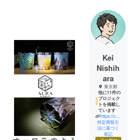
Kei
Nishih
ara
東京都
他に11件の
プロジェク
トを掲載し
ています
https://camp-fire.jp/projects/view/417122
特定商取引
法に基づく
表記
メッセー