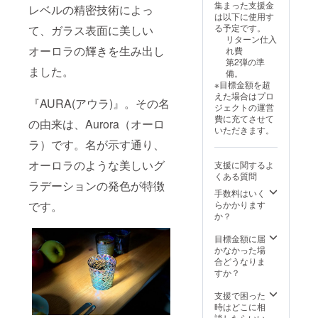
集まった支援金
レベルの精密技術によっ
は以下に使用す
る予定です。
て、ガラス表面に美しい
リターン仕入
オーロラの輝きを生み出し
れ費
第2弾の準
ました。
備。
※目標金額を超
えた場合はプロ
『AURA(アウラ)』。その名
ジェクトの運営
費に充てさせて
の由来は、Aurora（オーロ
いただきます。
ラ）です。名が示す通り、
オーロラのような美しいグ
支援に関するよ
くある質問
ラデーションの発色が特徴
手数料はいく
らかかります
です。
か？
目標金額に届
かなかった場
合どうなりま
すか？
支援で困った
時はどこに相
談したらいい