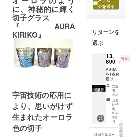
オーロラのよう
ジを送る
に、神秘的に輝く
切子グラス
『AURA
リターンを
KIRIKO』
選ぶ
13,
残り2
800
円
AURA
を1点お
届けし
ます。
支援
先着50
者：
宇宙技術の応用に
個限定
48人
のキャ
お届
より、思いがけず
ンペー
け予
ンで
定：
す。 お
2026
生まれたオーロラ
年01
早めに
こ
月
ご購入
の
色の切子
リ
下さい
タ
ー
ませ。
ン
詳細を見る
を