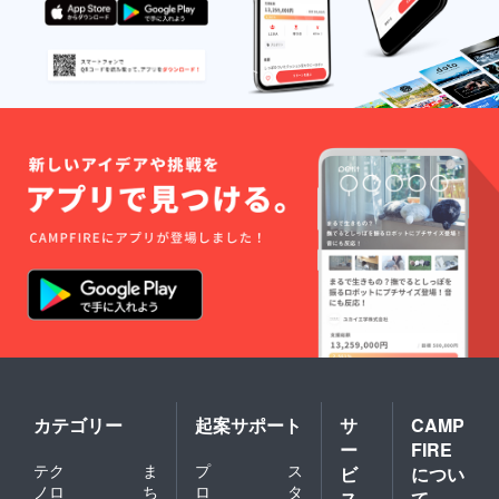
カテゴリー
起案サポート
サ
CAMP
ー
FIRE
テク
ま
プ
ス
ビ
につい
ノロ
ち
ロ
タ
ス
て