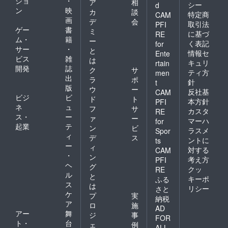
ショ
・
ア
相
シー
d
ン
映
カ
談
特定商
CAM
画
デ
会
取引法
PFI
ゲー
書
ミ
に基づ
RE
ム・
籍
ー
く表記
for
サー
・
と
情報セ
Ente
ビス
雑
は
キュリ
rtain
開発
誌
ク
サ
ティ方
men
出
ラ
ポ
針
t
版
ウ
ー
反社基
CAM
ビジ
ビ
ド
ト
本方針
PFI
ネ
ュ
フ
サ
カスタ
RE
ス・
ー
ァ
ー
マーハ
for
起業
テ
ン
ビ
ラスメ
Spor
ィ
デ
ス
ントに
ts
ー
ィ
対する
CAM
・
ン
考え方
PFI
ヘ
グ
クッ
RE
ル
と
キーポ
ふる
ス
は
リシー
さと
ケ
プ
実
納税
ア
ロ
施
AD
アー
舞
ジ
事
FOR
ト・
台
ェ
例
ALL