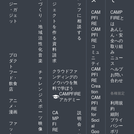
ジー
づ
ジ
ッ
・ガ
く
ェ
フ
CAM
CAMP
ジェ
り
ク
に
PFI
FIREと
ット
・
ト
相
RE
は
地
を
談
CAM
あんし
域
作
す
PFI
ん・安
活
る
る
RE
全への
性
資
コ
取り組
化
料
ミュ
み
プロ
音
請
ニ
ニュー
ダク
楽
求
ティ
ス
ト
CAM
ヘルプ
クラウドファ
フー
チ
PFI
お問い
ンディングの
ド・
ャ
RE
合わせ
ノウハウを無
飲食
レ
Crea
料で学ぼう
店
ン
tion
各種規定
CAMPFIRE
ジ
CAM
アカデミー
アニ
ス
利用規
PFI
メ・
ポ
約
RE
漫画
ー
CA
説
細則
for
ツ
MP
明
プライ
Soci
ファ
映
FI
会
バシー
al
ッ
像
RE
・
ポリ
Goo