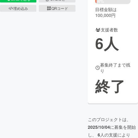
4%
埋め込み
QRコード
目標金額は
まちづくり・地域活性化
100,000円
支援者数
CAMPFIRE for Social Good
CAMPFIRE Creation
6
人
CAMPFIREふるさと納税
machi-ya
コミュニティ
募集終了まで残
り
終了
このプロジェクトは、
2025/10/04
に募集を開始
し、
6
人の支援により