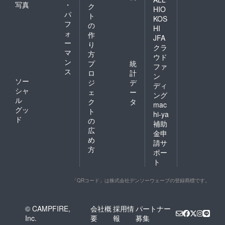
写真
・
ク
HIO
パ
ト
KOS
フ
の
HI
ォ
作
JFA
ー
り
クラ
マ
方
ウド
ン
プ
統
ファ
ス
ロ
計
ン
ソー
ジ
デ
ディ
シャ
ェ
ー
ング
ル
ク
タ
mac
グッ
ト
hi-ya
ド
の
補助
広
金申
め
請サ
方
ポー
ト
「QRコード」は株式会社デンソーウェーブの登録商標です。
© CAMPFIRE,
会社概
採用情
パートナー
Inc.
要
報
募集