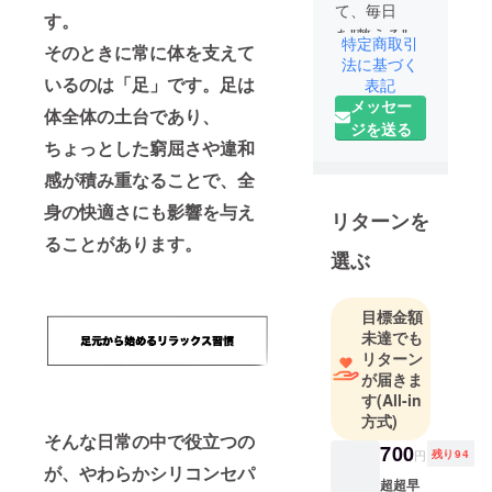
て、毎日
す。
を"整える"時
特定商取引
そのときに常に体を支えて
間はとても
法に基づく
貴重。
いるのは「足」です。足は
表記
メッセー
Curemiは、
体全体の土台であり、
ジを送る
身近な悩み
ちょっとした窮屈さや違和
をやさしく
感が積み重なることで、全
サポートす
る製品をお
身の快適さにも影響を与え
リターンを
届けしま
ることがあります。
す。
選ぶ
目標金額
未達でも
リターン
が届きま
す
(All-in
方式)
そんな日常の中で役立つの
700
円
残り94
が、やわらかシリコンセパ
超超早