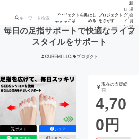
新
ロ
規
グ
会
プロジェクトを掲
はじ
プロジェクト
/
載するには
める
をさがす
イ
員
ン
登
毎日の足指サポートで快適なライフ
録
スタイルをサポート
人気のプロ
注目のリ
注目の新着プロ
募集終了が近いプ
もうすぐ公開
CUREMI LLC.
プロダクト
ジェクト
ターン
ジェクト
ロジェクト
されます
アート・写真
音楽
現在の支援総
額
4,70
テクノロジー・ガジェット
ゲーム・サ
0
円
映像・映画
書籍・雑誌
ポスト
シェア
ビジネス・起業
チャレンジ
LINEで送る
URLコピー