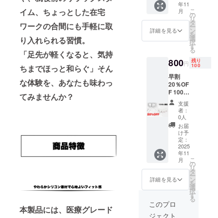
遅れる
年11
込）
こ
イム、ちょっとした在宅
月
場合が
【内
の
リ
ござい
容】 足
タ
ワークの合間にも手軽に取
ー
ます。
指セパ
ン
詳細を見る
を
※商品代
レー
選
り入れられる習慣。
択
を安く
ター×２
す
る
する為
（配送
「足先が軽くなると、気持
に工数
時期) 商
800
残り
円
100
削減を
ちまでほっと和らぐ」そん
品到着
してお
は2025
早割
な体験を、あなたも味わっ
り出荷
年11月
20％OF
連絡は
を想定
F 100名
てみませんか？
致しま
してお
限定 定
支援
せん。
りま
価1000
者：
活動報
す。 ※
円
0人
告をご
製造状
→800円
お届
覧くだ
況によ
（税・
け予
さい本
り出荷
送料
定：
商品の
時期が
込）
2025
メー
遅れる
年11
【内
こ
カー情
月
場合が
容】 足
の
リ
報 製造
ござい
指セパ
タ
ー
国 -中国
ます。
レー
ン
詳細を見る
を
Donggu
※商品代
ター×２
選
択
an
を安く
（配送
す
る
Jiuhui
する為
時期) 商
このプロ
Industri
に工数
本製品には、医療グレード
品到着
al
ジェクト
削減を
は2025