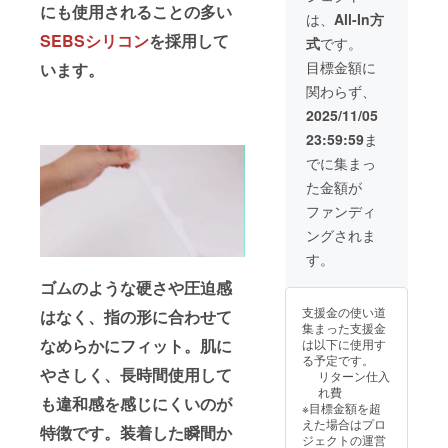
Limited
にも使用されることの多い
してお
年11月
は、
All-In方
※この商
り出荷
を想定
SEBSシリコン
を採用して
品は
式
です。
連絡は
してお
OEMで
致しま
りま
目標金額に
います。
す。 商
せん。
す。 ※
品概要
関わらず、
活動報
製造状
につい
告をご
況によ
2025/11/05
て 商品
覧くだ
り出荷
サイ
23:59:59
ま
さい本
時期が
ズ
商品の
遅れる
でに集まっ
8.5cm ×
メー
場合が
3.5cm
た金額が
カー情
ござい
素材
報 製造
ます。
ファンディ
SEBSシ
国 -中国
※商品代
リコン
ングされま
Donggu
を安く
an
する為
す。
Jiuhui
に工数
Industri
削減を
ゴムのような硬さや圧迫感
al
してお
支援金の使い道
はなく、指の形に合わせて
Limited
り出荷
集まった支援金
※この商
連絡は
なめらかにフィット。肌に
は以下に使用す
品は
致しま
る予定です。
OEMで
せん。
やさしく、長時間使用して
リターン仕入
す。 商
活動報
れ費
品概要
告をご
も違和感を感じにくいのが
※目標金額を超
につい
覧くだ
えた場合はプロ
て 商品
さい 商
特徴です。装着した瞬間か
ジェクトの運営
サイ
品の