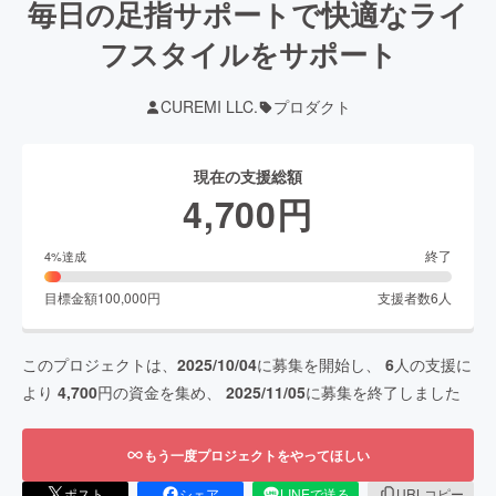
毎日の足指サポートで快適なライ
フスタイルをサポート
CUREMI LLC.
プロダクト
現在の支援総額
4,700
円
終了
4
%達成
目標金額
100,000
円
支援者数
6
人
このプロジェクトは、
2025/10/04
に募集を開始し、
6
人の支援に
より
4,700
円の資金を集め、
2025/11/05
に募集を終了しました
もう一度プロジェクトをやってほしい
ポスト
シェア
LINEで送る
URLコピー