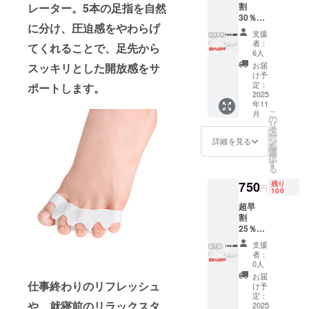
レーター。5本の足指を自然
割
30％OF
に分け、圧迫感をやわらげ
F 100名
支援
限定 定
者：
てくれることで、足先から
価1000
6人
円
お届
スッキリとした開放感をサ
→700円
け予
（税・
定：
ポートします。
送料
2025
年11
込）
こ
月
【内
の
リ
容】 足
タ
ー
指セパ
ン
詳細を見る
を
レー
選
択
ター×２
す
る
（配送
時期) 商
750
残り
円
100
品到着
は2025
超早
年11月
割
を想定
25％OF
してお
F 100名
支援
りま
限定 定
者：
す。 ※
価1000
0人
製造状
円
お届
況によ
→750円
仕事終わりのリフレッシュ
け予
り出荷
（税・
定：
時期が
や、就寝前のリラックスタ
送料
2025