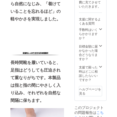
費に充てさせて
ズ
ら自然になじみ、「着けて
メー
いただきます。
8.5cm ×
カー情
いることを忘れるほど」の
3.5cm
報 製造
素材
国 -中国
軽やかさを実現しました。
支援に関するよ
SEBSシ
Donggu
くある質問
リコン
an
Jiuhui
手数料はいく
Industri
らかかります
al
か？
Limited
※この商
目標金額に届
品は
かなかった場
OEMで
合どうなりま
す。 商
すか？
長時間靴を履いていると、
品概要
につい
支援で困った
足指はどうしても圧迫され
て 商品
時はどこに相
サイ
談したらいい
て重なりがちです。本製品
ズ
ですか？
8.5cm ×
は指と指の間にやさしく入
3.5cm
ヘルプページを
素材
り込み、それぞれを自然な
見る
SEBSシ
間隔に保ちます。
リコン
このプロジェクト
の問題報告は
こち