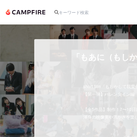
人気のプロジェクト
「もあに（もしか
アート・写真
short film『もしかして我
テクノロジー・ガジェット
【第一弾】バレンタイン編 202
映像・映画
【全5作品】制作！7〜10
渾身の映像美や温かさを楽
ビジネス・起業
このプロ