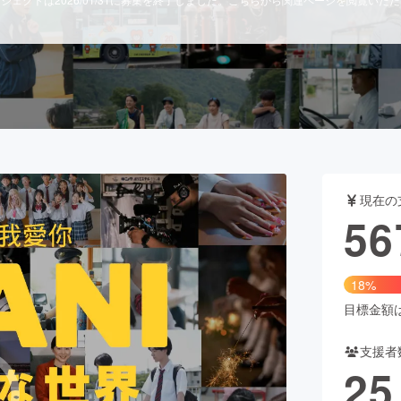
CAMPFIRE for Social Good
CAMPFIRE Creation
CAMPFIREふるさと納税
machi-ya
コミュニティ
現在の
56
18%
目標金額は3
支援者
25