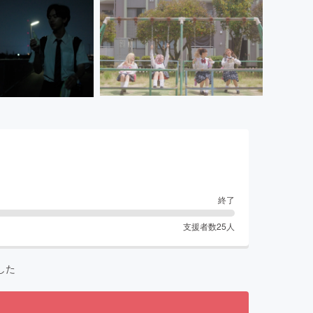
終了
支援者数
25
人
した