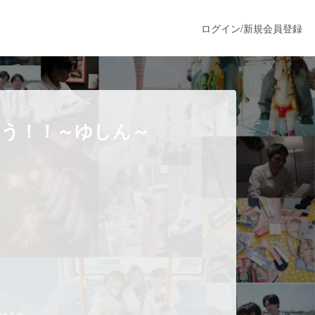
ログイン
/
新規会員登録
うすぐ公開されます
ろう！！～ゆしん～
プロダクト
ファッション
スポーツ
ア
ソーシャルグッド
だけます。