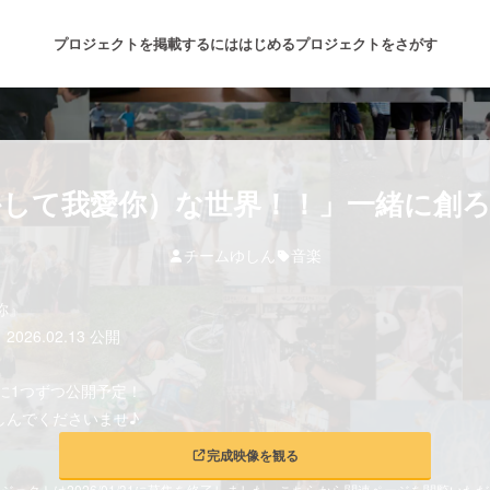
プロジェクトを掲載するには
はじめる
プロジェクトをさがす
注目のリターン
注目の新着プロジェクト
募集終了が近いプロジェクト
も
して我愛你）な世界！！」一緒に創
チームゆしん
音楽
音楽
舞台・パフォーマンス
愛你』
ゲーム・サービス開発
フード・飲食店
6.02.13 公開
書籍・雑誌出版
アニメ・漫画
日に1つずつ公開予定！
しんでくださいませ♪
チャレンジ
ビューティー・ヘルスケ
完成映像を観る
ジェクトは2026/01/31に募集を終了しました。こちらから関連ページを閲覧いた