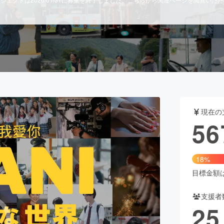
CAMPFIRE for Social Good
CAMPFIRE Creation
CAMPFIREふるさと納税
machi-ya
コミュニティ
現在の
56
18%
目標金額は3
支援者
25