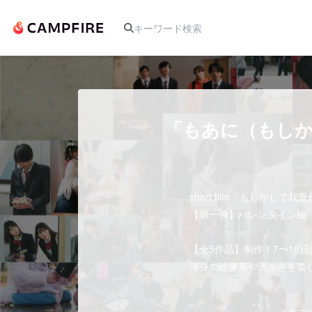
人気のプロジェクト
「もあに（もしか
アート・写真
short film『もしかして我
テクノロジー・ガジェット
【第一弾】バレンタイン編 202
映像・映画
【全5作品】制作！7〜10
渾身の映像美や温かさを楽
ビジネス・起業
このプロ