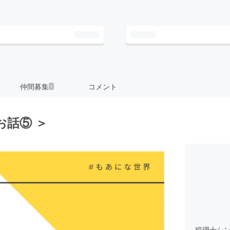
仲間募集
コメント
1
お話⑤ ＞
税理士シ