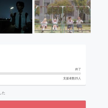
終了
支援者数
25
人
した