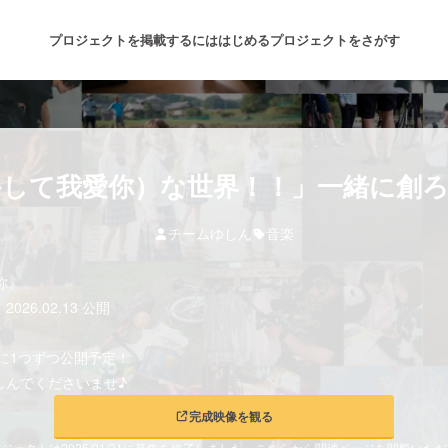
プロジェクトを掲載するには
はじめる
プロジェクトをさがす
注目のリターン
注目の新着プロジェクト
募集終了が近いプロジェクト
も
して我愛你）な世界！！」一緒に創
チームゆしん
音楽
音楽
舞台・パフォーマンス
愛你』
ゲーム・サービス開発
フード・飲食店
6.02.13 公開
書籍・雑誌出版
アニメ・漫画
日に1つずつ公開予定！
しんでくださいませ♪
チャレンジ
ビューティー・ヘルスケ
完成映像を観る
ジェクトは2026/01/31に募集を終了しました。こちらから関連ページを閲覧いた