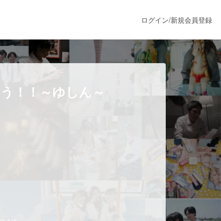
ログイン
/
新規会員登録
うすぐ公開されます
ろう！！～ゆしん～
プロダクト
ファッション
スポーツ
ア
ソーシャルグッド
だけます。