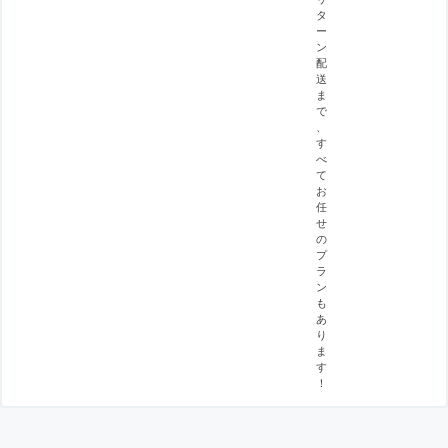
タ
ー
ン
配
送
ま
で
、
す
べ
て
お
任
せ
の
プ
ラ
ン
も
あ
り
ま
す
！