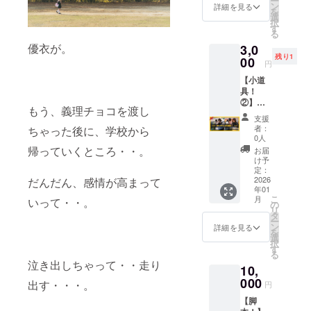
ー
フロー
供方
ン
詳細を見る
を
ト1つ
法：
選
択
175×87
メール
す
る
cm ビー
に専用
優衣が。
3,0
チボー
のURL
残り1
ル1つ
00
を送信
円
38cm
【小道
浮き輪1
具！
つ 直
②】～
径
もう、義理チョコを渡し
撮影に
120cm
支援
使った
※ご希望
者：
ちゃった後に、学校から
小道具
があれ
0人
を１
ば、お
帰っていくところ・・。
お届
点、お
送りす
け予
届け！
る小道
定：
～ ◆ピ
2026
だんだん、感情が高まって
具にゆ
年01
ンクの
しんの
こ
月
いって・・。
リュッ
サイン
の
リ
ク 1点
を書か
タ
ー
（幅
せて頂
ン
詳細を見る
を
30cm
きま
選
択
高さ
す！
す
る
44cm
（ご希
泣き出しちゃって・・走り
10,
マチ
望は、
13cm）
000
備考欄
出す・・・。
円
※ご希望
へお願
【脚
があれ
いしま