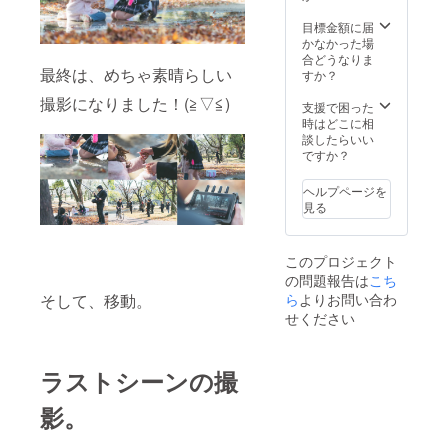
映像+ド
タ ②撮
キュメ
影に
目標金額に届
ンタ
使った
かなかった場
リー映
小道具
合どうなりま
最終は、めちゃ素晴らしい
像） ⑤
を 1点
すか？
レコー
③撮影
撮影になりました！(≧▽≦)
ディン
に使っ
支援で困った
グ 参加
た脚本
時はどこに相
権
を 全5
談したらいい
（2026
編 ④ラ
ですか？
年1月16
イブ映
日(金)〜
像
ヘルプページを
1月18日
（2024.
見る
(日)開催
12.19開
予定）
催 ゆし
⑥出演
んバン
このプロジェクト
者トー
ドワン
の問題報告は
こち
ク
マンラ
ショー&
イブ
そして、移動。
ら
よりお問い合わ
プレ上
「最
せください
映会 参
高！～
加権
最後の
（日時
味園ユ
ラストシーンの撮
未定
ニバー
2026年
ス～」
影。
1月〜2
のフル
月頭の
ライブ
開催予
映像+ド