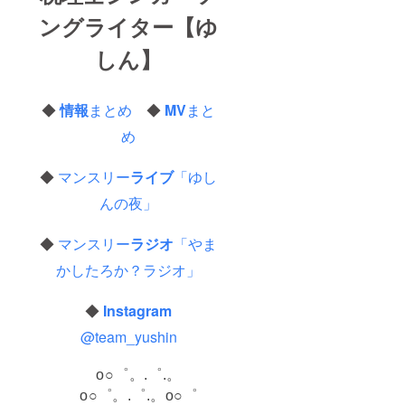
ングライター【ゆ
しん】
◆
情報
まとめ
◆
MV
まと
め
◆
マンスリー
ライブ
「ゆし
んの夜」
◆
マンスリー
ラジオ
「やま
かしたろか？ラジオ」
◆
Instagram
@team_yushin
o○゜。.゜.。
o○゜。.゜.。o○゜