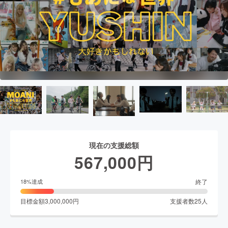
現在の支援総額
567,000
円
終了
18
%達成
目標金額
3,000,000
円
支援者数
25
人