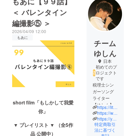
もあに【９９話】
＜ バレンタイン
編撮影⑤ ＞
2026/04/09 12:00
もあに
チーム
ゆしん
日本
初めてのプ
ロジェクト
です
税理士シン
ガーソング
ライター
short film「もしかして我愛
【ゆしん】
https://lit.link/16yushin
你」
https://www.youtube.com/playlist?list=PLggmcqovpq1YT0pSh_TZOa1MFgIZrXM5m
https://yu-shi-n.com
特定商取引
▼ プレイリスト ▼ （全5作
法に基づく
品 公開中）
表記