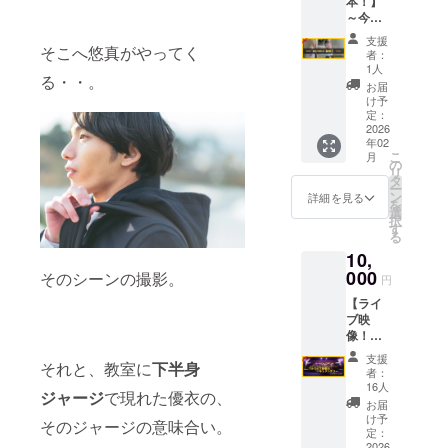
本！】
ば、お
す。）
～今回
送りす
【実際
の撮影
る小道
に撮影
支援
に使っ
そこへ悠真がやってく
具にゆ
で使用
者：
た脚
しんの
したも
1人
る・・。
本、全
サイン
の、1点
お届
５編を
を書か
のみで
け予
お届け
せて頂
定：
す】
しま
2026
きま
年02
す！～
す！
こ
月
◆提供
（ご希
の
リ
方法：
望は、
タ
ー
印刷し
備考欄
ン
詳細を見る
を
た脚本
へお願
選
択
（５編
いしま
す
る
分）を
す。）
10,
郵送
【実際
000
に撮影
そのシーンの撮影。
円
で使用
【ライ
したも
ブ映
の、1点
像！】
のみで
〜
す】
支援
それと、教室に
下半身
「2024.
者：
12.19
16人
ジャージ
で現れた優衣の、
ゆしん
お届
バンド
け予
そのジャージの意味合い。
ワンマ
定：
ンライ
2026