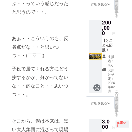
ー
ぶ・・っていう感じだった
様の交
のを選
援者様
ン
さいま
詳細を見る
を
通費
んで頂
の交通
選
せ。 ◆
択
と思うので・・。
等：支
くこと
費等：
す
支援者
る
援者様
が出来
支援者
様との
200
の交通
ます！
様の交
連絡方
費など
（複数
,00
通費な
法：詳
は各自
選択
どは各
0
細は
円
でご負
可）
自でご
メール
あぁ・・こういうのも、反
担くだ
『とに
【とこ
負担く
で連絡
さいま
かくプ
とん応
ださい
省点だな・・と思いつ
しま
せ。 ◆
ロジェ
援！！
ませ。
す。
つ・・(￣▽￣;)
支援者
クト
】～金
◆支援
【ご注
支援
様との
を、金
銭的に
者様と
意☆】
者：
連絡方
銭的に
応援！
の連絡
参加
0人
子役で居てくれる方にどう
法：詳
支援し
リター
方法：
（見
お届
細は
た
ン全て
詳細は
学）
け予
接するかが、分かってない
メール
い！』
or お好
メール
定：
は、3日
で連絡
という
きなも
2026
で連絡
間のう
な・・的なこと・・思いつ
年02
しま
方も大
のを選
しま
ち、1日
こ
月
す。
歓迎で
択～
す。
の
つ・・。
だけで
リ
す☆
『とに
タ
も 複数
ー
「リ
かくプ
ン
でも OK
詳細を見る
を
ターン
ロジェ
選
です。
択
はどれ
クト
す
《備考
る
も不要
を、金
欄》へ
そこから、僕は本来は、黒
3,0
で
銭的に
参加希
在庫な
すー！
支援し
00
し
望の日
円
い大人集団に混ざって現場
」とい
た
程をご