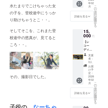
年02
ブ 最
水たまりでこけちゃった女
こ
月
高！～
の
リ
最後の
の子を、登校途中にうっか
タ
ー
味園ユ
ン
詳細を見る
を
り助けちゃうとこ・・。
ニバー
選
択
ス～」
す
る
フルラ
そしてそこを、これまた登
15,
イブ動
画＆ド
000
円
校途中の悠真が、見てると
キュメ
【レ
ンタ
ころ・・。
コー
リー等
ディン
一式〜
グに参
◆収録
支援
加！】
時間：
者：
〜2026
ライブ
3人
年1月16
映像
お届
日から
137分 /
け予
18日に
ドキュ
定：
その、撮影日でした。
行われ
2026
メンタ
年02
る「も
リー映
こ
月
しかし
像 20分
の
リ
て我愛
/ オープ
タ
ー
你」レ
ニング
ン
詳細を見る
を
コー
アクト
選
択
ディン
13分 ◆
す
る
グに参
提供方
子役の、
なーちゃ
加！あ
法：