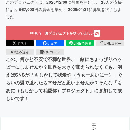
このプロジェクトは、
2025/12/09
に募集を開始し、
25
人の支援
により
567,000
円の資金を集め、
2026/01/31
に募集を終了しま
した
もう一度プロジェクトをやってほしい
24
ポスト
シェア
LINEで送る
URLコピー
埋め込み
QRコード
この、何かと不安で不穏な世界、一緒にちょっぴりハッ
ピーにしませんか？世界を大きく変えられなくても、例
えばSNSが「もしかして我愛你（うぉーあいにー）」ぐ
らいの愛で溢れたら幸せだと思いませんか？そんな「も
あに（もしかして我愛你）プロジェクト」に参加して欲
しいです！
エ
ン