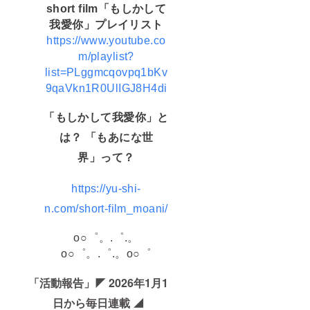
short film「もしかして
我愛你」プレイリスト
https://www.youtube.co
m/playlist?
list=PLggmcqovpq1bKv
9qaVkn1R0UlIGJ8H4di
「もしかして我愛你」と
は？ 「もあにな世
界」って？
https://yu-shi-
n.com/short-film_moani/
o○゜。.゜.。
o○゜。.゜.。o○゜
「活動報告」◤ 2026年1月1
日から毎日連載 ◢