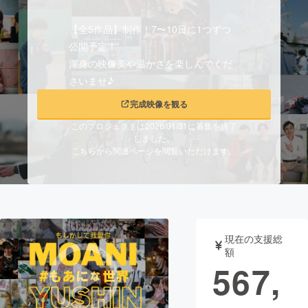
まちづくり・地域活性化
【全5作品】制作！7〜10日に1つずつ
公開予定！
渾身の映像美や温かさを楽しんでくだ
CAMPFIRE for Social Good
CAMPFIRE Creation
さいませ♪
CAMPFIREふるさと納税
machi-ya
コミュニティ
完成映像を観る
このプロジェクトは2026/01/31に募集を終了
しました。
こちらから関連ページを閲覧いただけます。
現在の支援総
額
567,