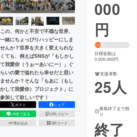
000
円
この、何かと不安で不穏な世界、
一緒にちょっぴりハッピーにしま
18%
せんか？世界を大きく変えられな
目標金額は
くても、例えばSNSが「もしかし
3,000,000円
て我愛你（うぉーあいにー）」ぐ
らいの愛で溢れたら幸せだと思い
支援者数
25
人
ませんか？そんな「もあに（もし
かして我愛你）プロジェクト」に
参加して欲しいです！
ポスト
シェア
募集終了まで残
り
LINEで送る
URLコピー
終了
埋め込み
QRコード