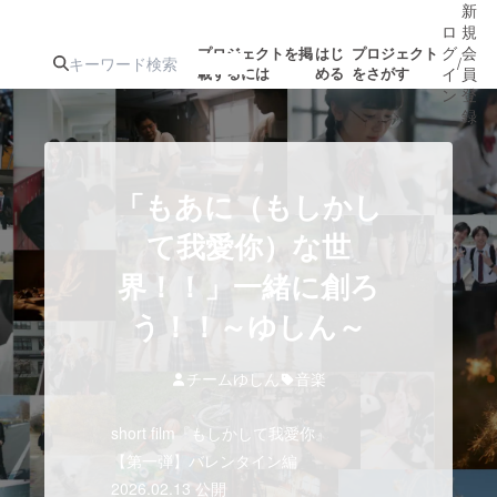
新
ロ
規
グ
会
プロジェクトを掲
はじ
プロジェクト
/
載するには
める
をさがす
イ
員
ン
登
録
人気のプロ
注目のリ
注目の新着プロ
募集終了が近いプ
もうすぐ公開
「もあに（もしかし
ジェクト
ターン
ジェクト
ロジェクト
されます
て我愛你）な世
界！！」一緒に創ろ
アート・写真
音楽
う！！～ゆしん～
テクノロジー・ガジェット
ゲーム・サ
チームゆしん
音楽
映像・映画
書籍・雑誌
short film『もしかして我愛你』
【第一弾】バレンタイン編
ビジネス・起業
チャレンジ
2026.02.13 公開