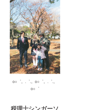
o○゜。.゜.。o○゜。.゜.。
o○゜
税理士シンガーソ