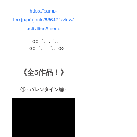
https://camp-
fire.jp/projects/886471/view/
activities#menu
o○゜。.゜.。
o○゜。.゜.。o○
《全5作品！》
① - バレンタイン編 -