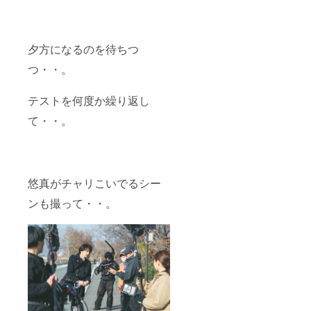
定） ⑦
キュメ
撮影に
ンタ
参加権
リー映
（2025
像） ⑤
夕方になるのを待ちつ
年12月
レコー
22日
ディン
つ・・。
(月) 開
グ 参加
催予
権
定） ⑧
（2026
テストを何度か繰り返し
どのリ
年1月16
ターン
日(金)〜
て・・。
も不要
1月18日
（★御
(日)開催
礼の
予定）
メール
⑥出演
をお送
者トー
悠真がチャリこいでるシー
りさせ
ク
てくだ
ショー&
ンも撮って・・。
さいま
プレ上
せ★）
映会 参
加権
（日時
未定
2026年
1月〜2
月頭の
開催予
定） ⑦