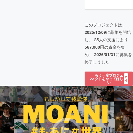
このプロジェクトは、
2025/12/09
に募集を開始
し、
25
人の支援により
567,000
円の資金を集
め、
2026/01/31
に募集を
終了しました
もう一度プロジェ
2
クトをやってほし
4
い