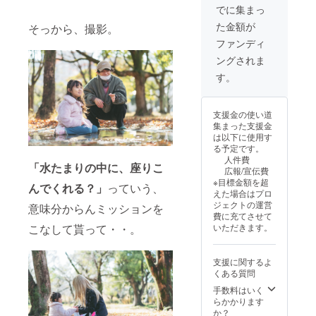
送りす
源デー
も、御
でに集まっ
る小道
タ ②撮
礼の
た金額が
そっから、撮影。
具にゆ
影に
メール
しんの
使った
だけは
ファンディ
サイン
小道具
送信さ
ングされま
を書か
を 1点
せてく
せて頂
③撮影
ださい
す。
きま
に使っ
ませ！
す！
た脚本
【お願
（ご希
を 全5
い☆】
支援金の使い道
望は、
編 ④ラ
※以下の
集まった支援金
備考欄
イブ映
①〜⑧
は以下に使用す
へお願
像
より欲
る予定です。
いしま
（2024.
しいリ
人件費
す。）
12.19開
ターン
「水たまりの中に、座りこ
広報/宣伝費
催 ゆし
を《備
※目標金額を超
んでくれる？」
っていう、
んバン
考欄》
えた場合はプロ
ドワン
へ 好き
ジェクトの運営
意味分からんミッションを
マンラ
なだけ
費に充てさせて
イブ
書いて
こなして貰って・・。
いただきます。
「最
くださ
高！～
い♪
最後の
①「も
支援に関するよ
味園ユ
しかし
くある質問
ニバー
て我愛
ス～」
你」の
手数料はいく
のフル
デモ音
らかかります
ライブ
源デー
か？