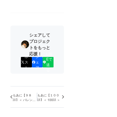
シェアして
プロジェク
トをもっと
応援！
LIN
ポ
シ
Eで
ス
ェ
送
ト
ア
る
もあに【９８
もあに【１００
話】＜ バレンタ
話】＜ 100話 ＞
イン編撮影④ ＞