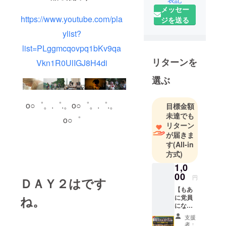
メッセー
https://www.youtube.com/pla
ジを送る
ylist?
list=PLggmcqovpq1bKv9qa
リターンを
Vkn1R0UlIGJ8H4di
選ぶ
o○゜。.゜.。o○゜。.゜.。
目標金額
未達でも
o○゜
リターン
が届きま
す
(All-in
方式)
1,0
00
円
ＤＡＹ２はです
【もあ
ね。
に党員
にな
る！】
支援
〜「も
者：