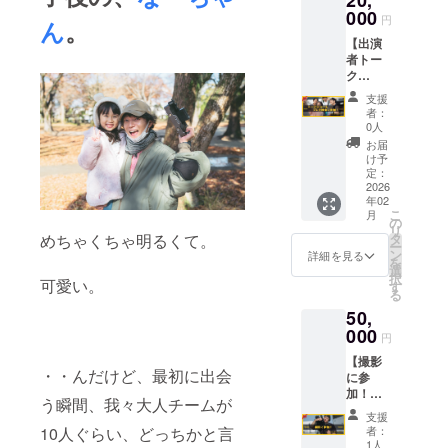
20,
なたの
000
メール
円
ん
。
声が音
に専用
【出演
源にな
のURL
者トー
りま
を送信
ク
す！〜
ショー&
◆日
支援
プレ上
程：
者：
映会に
2026年
0人
参
1月16日
お届
加！】
(金)〜1
け予
～2026
月18日
定：
年1月か
2026
(日) ◆
年02
ら2月頭
時間：3
こ
月
に行わ
日間と
の
リ
れる、
も
めちゃくちゃ明るくて。
タ
ー
プレ上
13:00〜
ン
詳細を見る
を
映会へ
15:00
選
択
可愛い。
の参加
予定
す
る
権をお
（変更
50,
届け！
の可能
出演者
000
性あ
円
のトー
り） ※
【撮影
ク
一緒に
・・んだけど、最初に出会
に参
ショー
歌って
加！】
も予定
頂く日
う瞬間、我々大人チームが
〜2025
してい
は、18
支援
年12月
ます
日を予
10人ぐらい、どっちかと言
者：
に行わ
☆〜
定して
1人