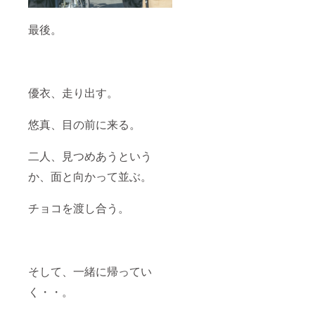
撮影に
参加権
最後。
（2025
年12月
22日
(月) 開
催予
定） ⑧
優衣、走り出す。
どのリ
ターン
も不要
悠真、目の前に来る。
（★御
礼の
メール
二人、見つめあうという
をお送
か、面と向かって並ぶ。
りさせ
てくだ
さいま
チョコを渡し合う。
せ★）
そして、一緒に帰ってい
く・・。