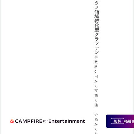
タ
メ
領
域
特
化
型
ク
ラ
フ
ァ
ン
手
数
料
0
円
か
ら
実
施
可
能
。
企
画
掲載
無料
か
ら
リ