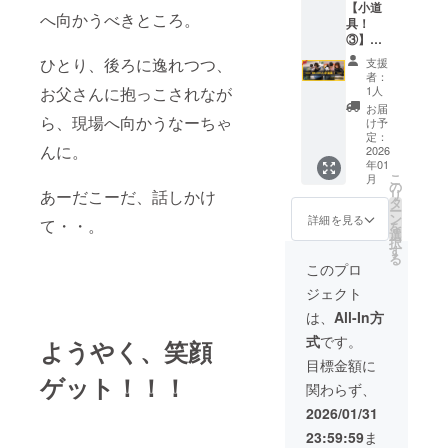
【小道
う場合
い！』
記入く
へ向かうべきところ。
具！
も、御
という
ださい
③】～
礼の
思いが
ませ。
撮影に
メール
全面的
開催の
ひとり、後ろに逸れつつ、
支援
使った
だけは
に出て
一週間
者：
小道具
送信さ
くれる
お父さんに抱っこされなが
1人
前
を１
せてく
皆様
（1/9(金
お届
点、お
ら、現場へ向かうなーちゃ
ださい
へ。 下
け予
)）まで
届け！
ませ！
記のリ
定：
はご変
んに。
～ ◆
2026
【お願
ターン
更可能
年01
ギャル
い☆】
の中か
です。
こ
月
雑誌 2
※以下の
らお好
の
日程ご
あーだこーだ、話しかけ
リ
冊 egg
①〜⑧
きなも
タ
変更の
ー
1冊（21
より欲
のを選
ン
詳細を見る
場合は
て・・。
を
x 0.7 x
しいリ
択して
選
メール
択
28.2 cm
ターン
頂くこ
す
にてご
る
128ペー
を《備
とも可
このプロ
連絡く
ジ）
考欄》
能です
ださ
ジェクト
Happie
へ 好き
し（複
い。
nuts 1
なだけ
数選択
は、
All-In方
冊（21
書いて
可）、
式
です。
ようやく、笑顔
x 0.7 x
くださ
「リ
29.7 cm
い♪
ターン
目標金額に
132ペー
①「も
は不要
ゲット！！！
関わらず、
ジ） ※
しかし
で
ご希望
て我愛
すー！
2026/01/31
があれ
你」の
」とい
23:59:59
ま
ば、お
デモ音
う場合