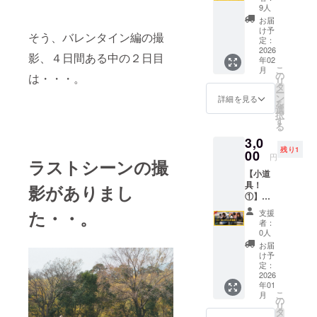
あにプ
9人
ロジェ
お届
クト」
け予
そう、バレンタイン編の撮
に参
定：
加！公
2026
影、４日間ある中の２日目
年02
開を待
こ
月
つ＆拡
の
は・・・。
リ
散する
タ
ー
よ！の
ン
詳細を見る
を
方へ
選
択
「もし
す
る
かして
3,0
我愛
残り1
你」の
00
円
ラストシーンの撮
デモ音
【小道
源デー
具！
タお届
影がありまし
①】～
け☆～
撮影に
・「も
た・・。
支援
使った
しかし
者：
小道具
て我愛
0人
を１
你」デ
お届
点、お
モ音源
け予
届け！
◆収録
定：
～ ◆水
2026
時間：3
年01
遊び ３
分25秒
こ
月
点セッ
（WAV
の
リ
ト ワニ
） ◆提
タ