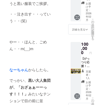
れる、
（スケ
うと黒い服装でご挨拶。
いま
お届
バレン
ジュー
す！ ◆
け予
タイン
ルの都
定：
場所：
・・泣き出す・・ってい
編の撮
2026
合で、
CSEレ
年02
影が見
プレ上
コー
こ
月
う・・(笑)
学でき
映会の
の
ディン
リ
ます！
みにな
タ
グスタ
ー
～ ◆日
る場合
ン
ジオ 〒
詳細を見る
を
程：
は、ご
選
559-
択
2025年
容赦頂
す
0013 大
る
12月22
けます
阪市住
やー・・ほんと、ごめ
100
日(月)
と幸い
之江区
◆時
,00
で
ん・・m(__)m
御崎8-
間：午
す。）
0
4-23
円
前中
◆日
https://
（AM9:
【がっ
時：
capsen
00頃か
つり応
（現在
t.com/s
らを予
援！】
未定）
tudio/
なーちゃん
からしたら。
定） ◆
～リ
2026年
◆支援
支援
場所：
ターン
1月〜2
者様の
者：
神戸市
全て or
月頭の
交通費
1人
でっかい、
黒い大人集団
内（ご
お好き
開催 ◆
等：支
お届
購入頂
なもの
場所：
援者様
け予
が、「おざぁぁーーっ
いた方
を選択
（現在
定：
の交通
へ直接
～ リ
2026
未定）
費など
す！！！」
みたいなテン
年02
お伝
ターン
大阪市
は各自
こ
月
え） ◆
から好
ションで目の前に並
内を予
の
でご負
リ
支援者
きなも
定 ◆支
タ
担くだ