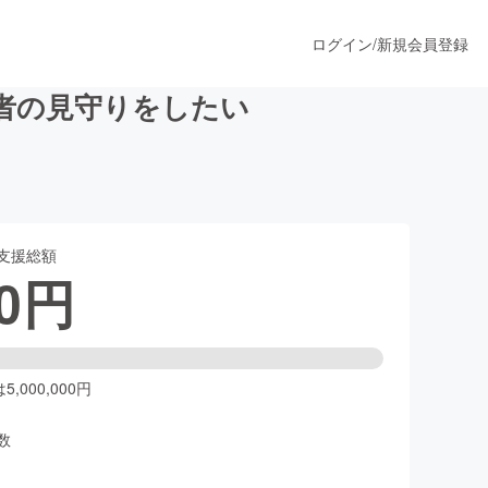
ログイン
/
新規会員登録
者の見守りをしたい
うすぐ公開されます
支援総額
プロダクト
0
円
ファッション
スポーツ
,000,000円
数
ア
ソーシャルグッド
人