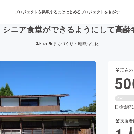
プロジェクトを掲載するには
はじめる
プロジェクトをさがす
、シニア食堂ができるようにして高齢
kazu
まちづくり・地域活性化
注目のリターン
注目の新着プロジェクト
募集終了が近いプロジェクト
も
現在の
音楽
舞台・パフォーマンス
50
ゲーム・サービス開発
フード・飲食店
0%
書籍・雑誌出版
アニメ・漫画
目標金額は5
支援者
チャレンジ
ビューティー・ヘルスケ
1