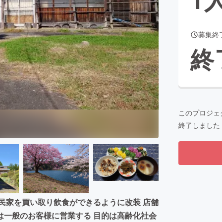
募集終
CAMPFIRE for Social Good
CAMPFIRE Creation
終
CAMPFIREふるさと納税
machi-ya
コミュニティ
このプロジェ
終了しました
古民家を買い取り飲食ができるように改装 店舗
は一般のお客様に営業する 目的は高齢化社会