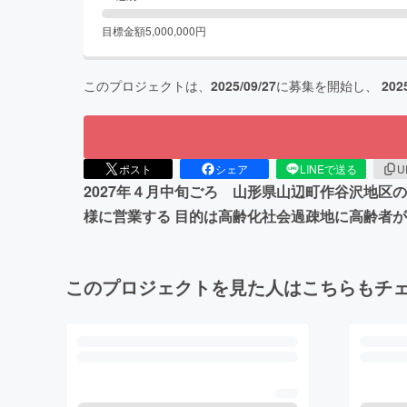
目標金額
5,000,000
円
このプロジェクトは、
2025/09/27
に募集を開始し、
202
ポスト
シェア
LINEで送る
U
2027年４月中旬ごろ 山形県山辺町作谷沢地区
様に営業する 目的は高齢化社会過疎地に高齢者
このプロジェクトを見た人はこちらもチ