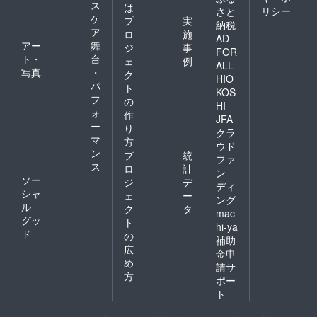
ス
は
リシー
さと
ケ
プ
実
納税
ア
ロ
施
AD
アー
舞
ジ
事
FOR
ト・
台
ェ
例
ALL
写真
・
ク
HIO
パ
ト
KOS
フ
の
HI
ォ
作
JFA
ー
り
クラ
マ
方
ウド
ン
プ
統
ファ
ス
ロ
計
ン
ソー
ジ
デ
ディ
シャ
ェ
ー
ング
ル
ク
タ
mac
グッ
ト
hi-ya
ド
の
補助
広
金申
め
請サ
方
ポー
ト