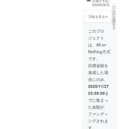
お届け予定：
6月1日から6月
こ
2026年06月
の
30日まで期間を
リ
タ
予定しておりま
ー
ン
す。 ご利用方法
詳細を見る
を
選
は迫ってご連絡
択
す
させて頂きま
る
す。
このプロ
ジェクト
は、All-or-
Nothing方式
です。
目標金額を
達成した場
合にのみ、
2025/11/27
23:59:59
ま
でに集まっ
た金額が
ファンディ
ングされま
す。