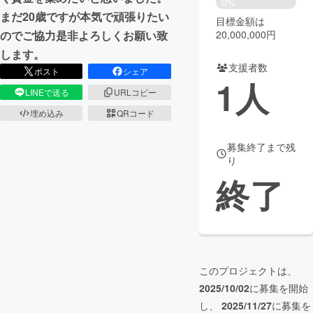
0%
まだ20歳ですが本気で頑張りたい
目標金額は
まちづくり・地域活性化
20,000,000円
のでご協力是非よろしくお願い致
します。
支援者数
CAMPFIRE for Social Good
CAMPFIRE Creation
ポスト
シェア
1
人
CAMPFIREふるさと納税
machi-ya
コミュニティ
LINEで送る
URLコピー
埋め込み
QRコード
募集終了まで残
り
終了
このプロジェクトは、
2025/10/02
に募集を開始
し、
2025/11/27
に募集を