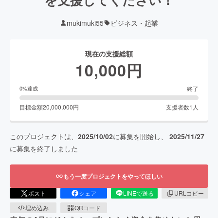
mukimuki55
ビジネス・起業
現在の支援総額
10,000
円
終了
0
%達成
目標金額
20,000,000
円
支援者数
1
人
このプロジェクトは、
2025/10/02
に募集を開始し、
2025/11/27
に募集を終了しました
もう一度プロジェクトをやってほしい
ポスト
シェア
LINEで送る
URLコピー
埋め込み
QRコード