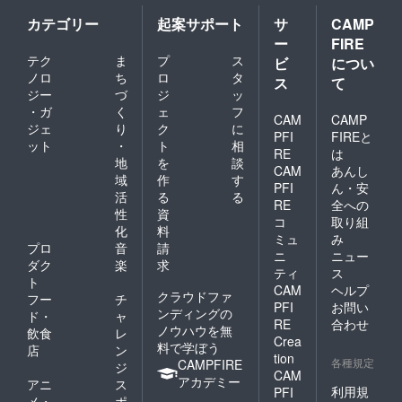
カテゴリー
起案サポート
サ
CAMP
ー
FIRE
テク
ま
プ
ス
ビ
につい
ノロ
ち
ロ
タ
ス
て
ジー
づ
ジ
ッ
・ガ
く
ェ
フ
CAM
CAMP
ジェ
り
ク
に
PFI
FIREと
ット
・
ト
相
RE
は
地
を
談
CAM
あんし
域
作
す
PFI
ん・安
活
る
る
RE
全への
性
資
コ
取り組
化
料
ミュ
み
プロ
音
請
ニ
ニュー
ダク
楽
求
ティ
ス
ト
CAM
ヘルプ
クラウドファ
フー
チ
PFI
お問い
ンディングの
ド・
ャ
RE
合わせ
ノウハウを無
飲食
レ
Crea
料で学ぼう
店
ン
tion
各種規定
CAMPFIRE
ジ
CAM
アカデミー
アニ
ス
利用規
PFI
メ・
ポ