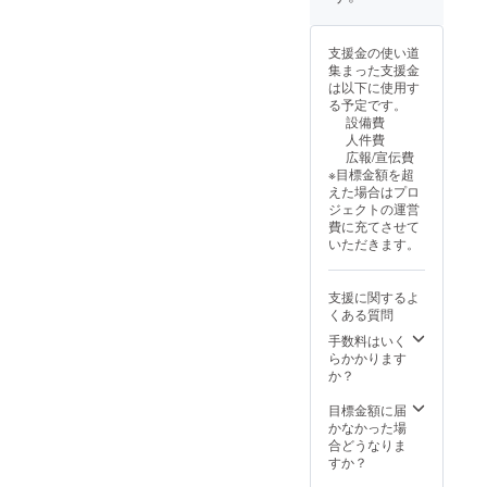
支援金の使い道
集まった支援金
は以下に使用す
る予定です。
設備費
人件費
広報/宣伝費
※目標金額を超
えた場合はプロ
ジェクトの運営
費に充てさせて
いただきます。
支援に関するよ
くある質問
手数料はいく
らかかります
か？
目標金額に届
かなかった場
合どうなりま
すか？