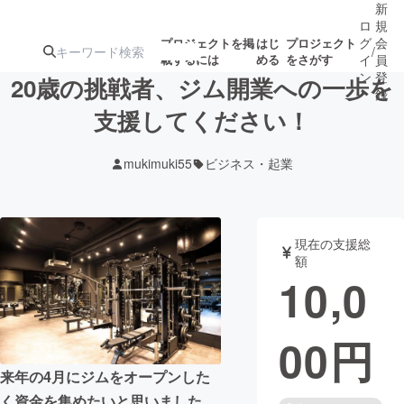
新
ロ
規
グ
会
プロジェクトを掲
はじ
プロジェクト
/
載するには
める
をさがす
イ
員
ン
登
20歳の挑戦者、ジム開業への一歩を
録
支援してください！
人気のプロ
注目のリ
注目の新着プロ
募集終了が近いプ
もうすぐ公開
mukimuki55
ビジネス・起業
ジェクト
ターン
ジェクト
ロジェクト
されます
アート・写真
音楽
現在の支援総
額
10,0
テクノロジー・ガジェット
ゲーム・サ
00
円
映像・映画
書籍・雑誌
来年の4月にジムをオープンした
ビジネス・起業
チャレンジ
く資金を集めたいと思いました。