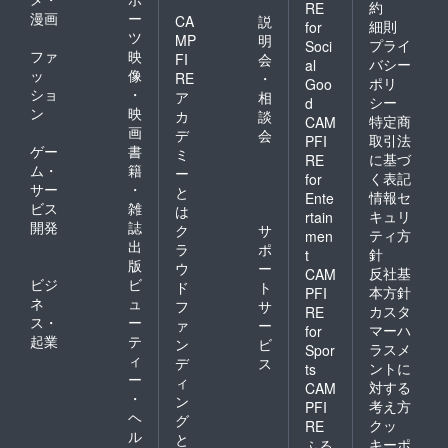
約
RE
漫画
ー
CA
説
細則
for
ツ
MP
明
プライ
Soci
ファ
映
FI
会
バシー
al
ッ
像
RE
・
ポリ
Goo
ショ
・
ア
相
シー
d
ン
映
カ
談
特定商
CAM
画
デ
会
取引法
PFI
ゲー
書
ミ
に基づ
RE
ム・
籍
ー
く表記
for
サー
・
と
情報セ
Ente
ビス
雑
は
キュリ
rtain
開発
誌
ク
サ
ティ方
men
出
ラ
ポ
針
t
版
ウ
ー
反社基
CAM
ビジ
ビ
ド
ト
本方針
PFI
ネ
ュ
フ
サ
カスタ
RE
ス・
ー
ァ
ー
マーハ
for
起業
テ
ン
ビ
ラスメ
Spor
ィ
デ
ス
ントに
ts
ー
ィ
対する
CAM
・
ン
考え方
PFI
ヘ
グ
クッ
RE
ル
と
キーポ
ふる