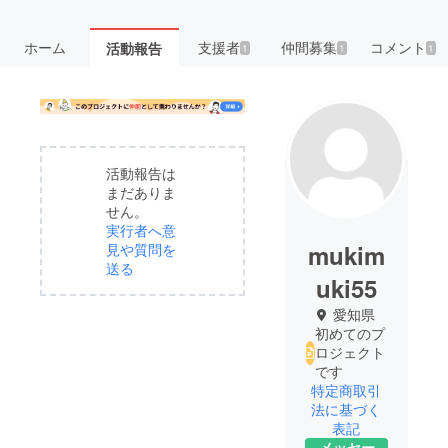
ホーム
支援者
仲間募集
コメント
活動報告
1
1
1
活動報告は
まだありま
せん。
実行者へ意
mukim
見や質問を
送る
uki55
愛知県
初めてのプ
ロジェクト
です
特定商取引
法に基づく
表記
メッセー