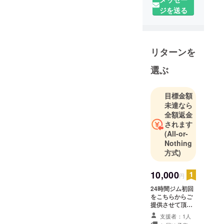
ジを送る
リターンを
選ぶ
目標金額
未達なら
全額返金
されます
(All-or-
Nothing
方式)
10,000
円
24時間ジム初回
をこちらからご
提供させて頂き
ます。 ジム提供
支援者：1人
の期間は2026年