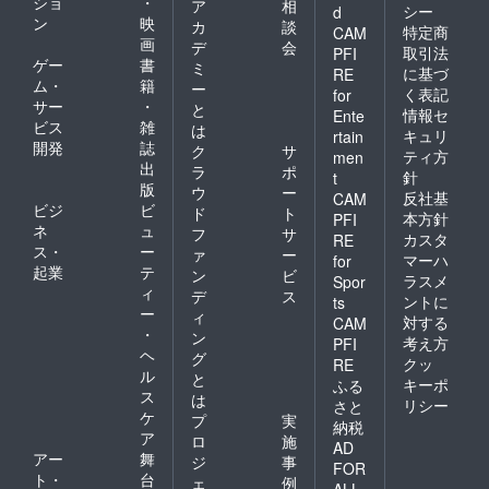
ショ
・
ア
相
シー
d
ン
映
カ
談
特定商
CAM
画
デ
会
取引法
PFI
ゲー
書
ミ
に基づ
RE
ム・
籍
ー
く表記
for
サー
・
と
情報セ
Ente
ビス
雑
は
キュリ
rtain
開発
誌
ク
サ
ティ方
men
出
ラ
ポ
針
t
版
ウ
ー
反社基
CAM
ビジ
ビ
ド
ト
本方針
PFI
ネ
ュ
フ
サ
カスタ
RE
ス・
ー
ァ
ー
マーハ
for
起業
テ
ン
ビ
ラスメ
Spor
ィ
デ
ス
ントに
ts
ー
ィ
対する
CAM
・
ン
考え方
PFI
ヘ
グ
クッ
RE
ル
と
キーポ
ふる
ス
は
リシー
さと
ケ
プ
実
納税
ア
ロ
施
AD
アー
舞
ジ
事
FOR
ト・
台
ェ
例
ALL