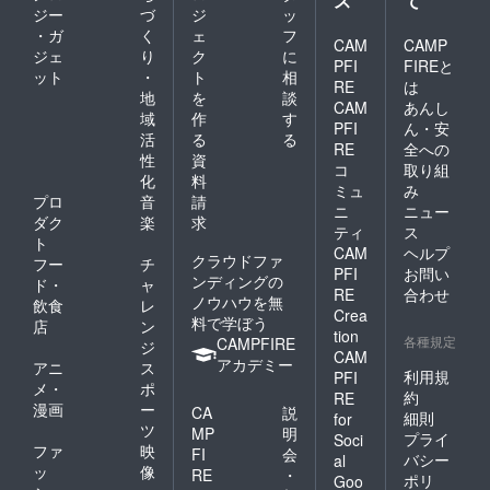
ス
て
ジー
づ
ジ
ッ
・ガ
く
ェ
フ
CAM
CAMP
ジェ
り
ク
に
PFI
FIREと
ット
・
ト
相
RE
は
地
を
談
CAM
あんし
域
作
す
PFI
ん・安
活
る
る
RE
全への
性
資
コ
取り組
化
料
ミュ
み
プロ
音
請
ニ
ニュー
ダク
楽
求
ティ
ス
ト
CAM
ヘルプ
クラウドファ
フー
チ
PFI
お問い
ンディングの
ド・
ャ
RE
合わせ
ノウハウを無
飲食
レ
Crea
料で学ぼう
店
ン
tion
各種規定
CAMPFIRE
ジ
CAM
アカデミー
アニ
ス
利用規
PFI
メ・
ポ
約
RE
漫画
ー
CA
説
細則
for
ツ
MP
明
プライ
Soci
ファ
映
FI
会
バシー
al
ッ
像
RE
・
ポリ
Goo