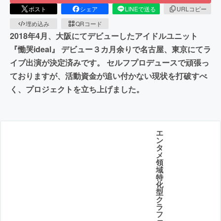
ポスト
シェア
LINEで送る
URLコピー
埋め込み
QRコード
2018年4月、大阪にてデビューしたアイドルユニット
『慟哭ideal』 デビュー３カ月余りで名古屋、東京にてラ
イブ出演が決定済みです。 セルフプロデュースで頑張っ
ておりますが、活動資金が追い付かない現状を打破すべ
く、プロジェクトを立ち上げました。
エ
ン
タ
メ
領
域
特
化
型
ク
ラ
フ