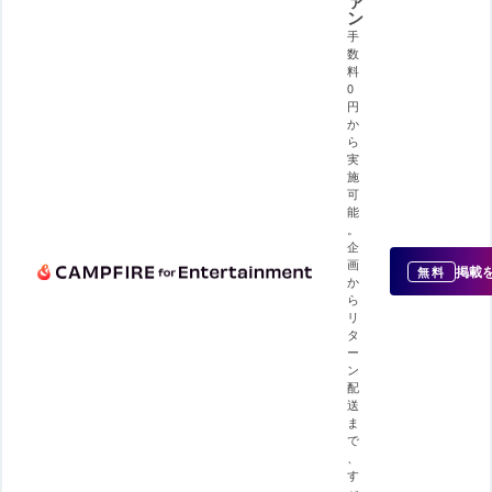
ァ
ン
手
数
料
0
円
か
ら
実
施
可
能
。
企
画
掲載
無料
か
ら
リ
タ
ー
ン
配
送
ま
で
、
す