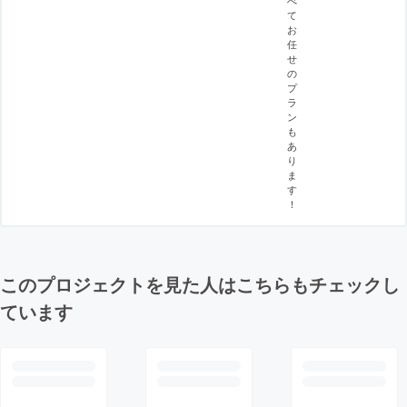
べ
て
お
任
せ
の
プ
ラ
ン
も
あ
り
ま
す
！
このプロジェクトを見た人はこちらもチェックし
ています