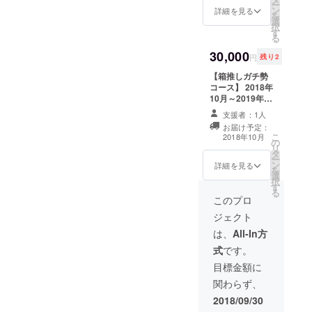
所となります。
ー
ン
使用される画像
詳細を見る
返信等は受け付
を
選
はSNS等では非
けておりませ
択
す
公開のオフ
ん。) また、届い
る
ショットになり
たポストカード
30,000
ます。 ポスト
を物販にてご提
円
残り2
カードには使用
示して頂くと1枚
【箱推しガチ勢
されている写真
につき1回、松乃
コース】 2018年
についての説明
愛理とお客様と
10月～2019年1
や、感謝の言葉
の2ショットチェ
月末まで、1ヵ月
などを直筆にて
キを無料で撮影
支援者：1人
に2枚(合計8枚)
記入致します。
致します。
お届け予定：
慟哭idealからポ
(発送元は運営担
こ
2018年10月
の
ストカードが届
当者の住所とな
リ
タ
きます。 ポスト
ります。返信等
ー
ン
カードに使用さ
詳細を見る
は受け付けてお
を
選
れる画像はSNS
りません。) ま
択
す
等では非公開の
た、届いたポス
る
オフショットに
このプロ
トカードを物販
なります。 ポス
にてご提示して
ジェクト
トカードには使
頂くと1枚につき
用されている写
は、
All-In方
1回、霞とお客様
真についての説
との2ショット
式
です。
明や、感謝の言
チェキを無料で
葉などを直筆に
目標金額に
撮影致します。
て記入致しま
関わらず、
す。 (発送元は運
営担当者の住所
2018/09/30
となります。返