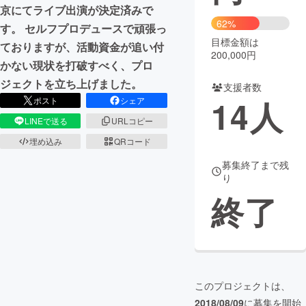
京にてライブ出演が決定済みで
62%
まちづくり・地域活性化
す。 セルフプロデュースで頑張っ
目標金額は
ておりますが、活動資金が追い付
200,000円
かない現状を打破すべく、プロ
CAMPFIRE for Social Good
CAMPFIRE Creation
ジェクトを立ち上げました。
支援者数
CAMPFIREふるさと納税
machi-ya
コミュニティ
14
人
ポスト
シェア
LINEで送る
URLコピー
埋め込み
QRコード
募集終了まで残
り
終了
このプロジェクトは、
2018/08/09
に募集を開始