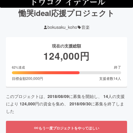
慟哭ideal応援プロジェクト
bokusaku_koho
音楽
現在の支援総額
124,000
円
終了
62
%達成
目標金額
200,000
円
支援者数
14
人
このプロジェクトは、
2018/08/09
に募集を開始し、
14
人の支援
により
124,000
円の資金を集め、
2018/09/30
に募集を終了しま
した
もう一度プロジェクトをやってほしい