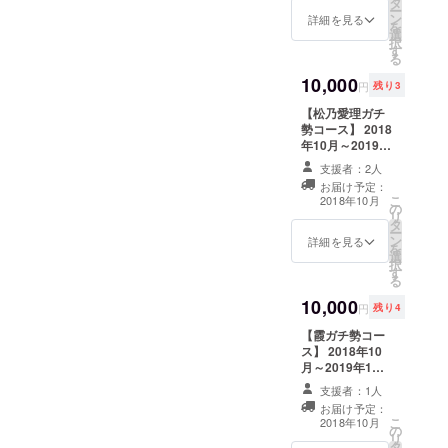
タ
ます。 ポスト
となります。返
ー
ン
カードに使用さ
詳細を見る
信等は受け付け
を
選
れる画像はSNS
ておりません。)
択
す
等では非公開の
また、届いたポ
る
オフショットに
ストカードを物
10,000
なります。 ポス
販にてご提示し
円
残り3
トカードには使
て頂くと1枚につ
【松乃愛理ガチ
用されている写
き1回、メンバー
勢コース】 2018
真についての説
3人とお客様との
年10月～2019年
明や、感謝の言
集合チェキを無
1月末まで、1ヵ
葉などを直筆に
料で撮影致しま
支援者：2人
月に2枚(合計8
て記入致しま
す。
お届け予定：
枚)松乃愛理から
す。 (発送元は運
こ
2018年10月
の
ポストカードが
営担当者の住所
リ
タ
届きます。 ポス
となります。返
ー
ン
トカードに使用
詳細を見る
信等は受け付け
を
選
される画像は
ておりません。)
択
す
SNS等では非公
また、届いたポ
る
開のオフショッ
ストカードを物
10,000
トになります。
販にてご提示し
円
残り4
ポストカードに
て頂くと1枚につ
【霞ガチ勢コー
は使用されてい
き1回、さくらと
ス】 2018年10
る写真について
お客様との2
月～2019年1月
の説明や、感謝
ショットチェキ
末まで、1ヵ月に
の言葉などを直
を無料で撮影致
支援者：1人
2枚(合計8枚)霞
筆にて記入致し
します。
お届け予定：
からポストカー
ます。 (発送元は
こ
2018年10月
の
ドが届きます。
運営担当者の住
リ
タ
ポストカードに