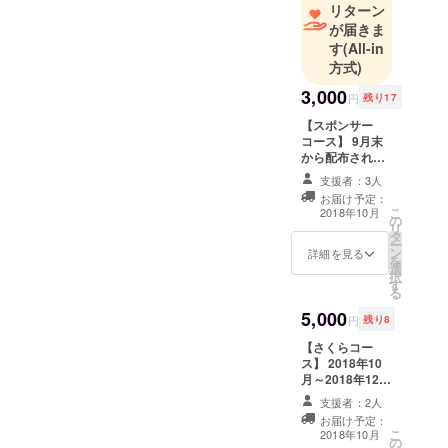
リターン
@bokusaku_
が届きま
live
す
(All-in
方式)
3,000
円
残り17
【スポンサー
コース】 9月末
から配布される
フライヤーに
支援者：3人
「クラウドファ
お届け予定：
ンディングご協
こ
2018年10月
の
力者様一覧」の
リ
タ
記載と共にお名
ー
ン
前を掲載、メン
詳細を見る
を
選
バー全員のサイ
択
す
ンを記入し額に
る
入れてお渡し致
5,000
します。本名、
円
残り8
ハンドルネー
【さくらコー
ム、ニックネー
ス】 2018年10
ム、企業名、屋
月～2018年12月
号、その他何で
末まで、1ヵ月に
もOK。 (同名で
支援者：2人
1枚(合計3枚)さ
の複数の記載は
お届け予定：
くらからポスト
致しません。ま
こ
2018年10月
の
カードが届きま
た、公序良俗に