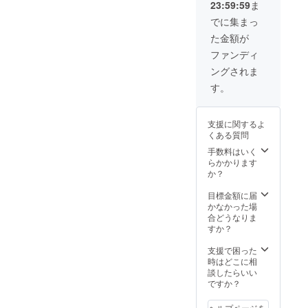
23:59:59
ま
信等は受け付け
ておりません。)
でに集まっ
また、届いたポ
た金額が
ストカードを物
販にてご提示し
ファンディ
て頂くと1枚につ
ングされま
き1回、メンバー
3人とお客様との
す。
集合チェキを無
料で撮影致しま
す。
支援に関するよ
くある質問
手数料はいく
らかかります
か？
目標金額に届
かなかった場
合どうなりま
すか？
支援で困った
時はどこに相
談したらいい
ですか？
ヘルプページを