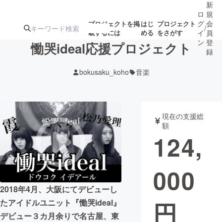
新
ロ
規
グ
会
プロジェクトを掲
はじ
プロジェクト
/
載するには
める
をさがす
イ
員
ン
登
慟哭ideal応援プロジェクト
録
bokusaku_koho
音楽
人気のプロ
注目のリ
注目の新着プロ
募集終了が近いプ
もうすぐ公開
ジェクト
ターン
ジェクト
ロジェクト
されます
現在の支援総
額
アート・写真
音楽
124,
テクノロジー・ガジェット
ゲーム・サ
000
映像・映画
書籍・雑誌
2018年4月、大阪にてデビューし
円
たアイドルユニット『慟哭ideal』
ビジネス・起業
チャレンジ
デビュー３カ月余りで名古屋、東