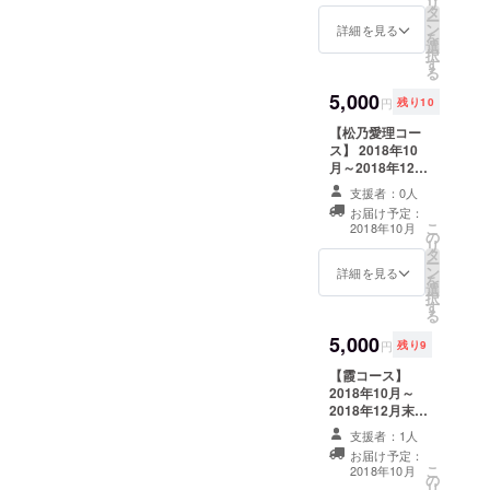
リ
タ
す。 ポストカー
反する内容の記
ー
ン
ドに使用される
詳細を見る
載もお断り致し
を
選
画像はSNS等で
ます) (お渡しは
択
す
は非公開のオフ
ライブ現場での
る
ショットになり
直接渡し、郵
5,000
ます。 ポスト
送、にて対応い
円
残り10
カードには使用
たします) また、
【松乃愛理コー
されている写真
お渡し致しまし
ス】 2018年10
についての説明
たフライヤーを
月～2018年12月
や、感謝の言葉
物販にてご提示
末まで、1ヵ月に
などを直筆にて
して頂くと1枚に
支援者：0人
1枚(合計3枚)松
記入致します。
つき1回、メン
お届け予定：
乃愛理からポス
(発送元は運営担
バー3人とお客様
こ
2018年10月
の
トカードが届き
当者の住所とな
との集合チェキ
リ
タ
ます。 ポスト
ります。返信等
を無料で撮影致
ー
ン
カードに使用さ
詳細を見る
は受け付けてお
します。
を
選
れる画像はSNS
りません。) ま
択
す
等では非公開の
た、届いたポス
る
オフショットに
トカードを物販
5,000
なります。 ポス
にてご提示して
円
残り9
トカードには使
頂くと1枚につき
【霞コース】
用されている写
1回、さくらとお
2018年10月～
真についての説
客様との2ショッ
2018年12月末ま
明や、感謝の言
トチェキを無料
で、1ヵ月に1枚
葉などを直筆に
で撮影致しま
支援者：1人
(合計3枚)霞から
て記入致しま
す。
お届け予定：
ポストカードが
す。 (発送元は運
こ
2018年10月
の
届きます。 ポス
営担当者の住所
リ