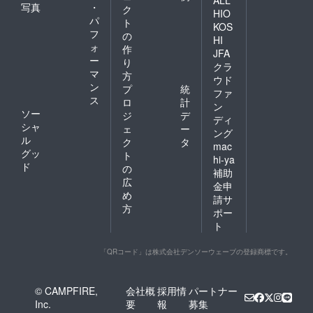
写真
・
ク
HIO
パ
ト
KOS
フ
の
HI
ォ
作
JFA
ー
り
クラ
マ
方
ウド
ン
プ
統
ファ
ス
ロ
計
ン
ソー
ジ
デ
ディ
シャ
ェ
ー
ング
ル
ク
タ
mac
グッ
ト
hi-ya
ド
の
補助
広
金申
め
請サ
方
ポー
ト
「QRコード」は株式会社デンソーウェーブの登録商標です。
© CAMPFIRE,
会社概
採用情
パートナー
Inc.
要
報
募集