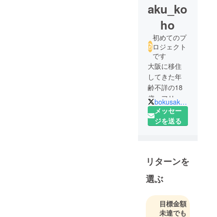
aku_ko
ho
初めてのプ
ロジェクト
です
大阪に移住
してきた年
齢不詳の18
歳、フリー
bokusaku_koho
アイドル
メッセー
「撲我さく
ジを送る
ら」の運営
垢。ブッキ
ングなどは
リターンを
DMにて受付
ておりま
選ぶ
す。 さくら
@Bokuga_S
目標金額
akura ライブ
未達でも
情報のみ