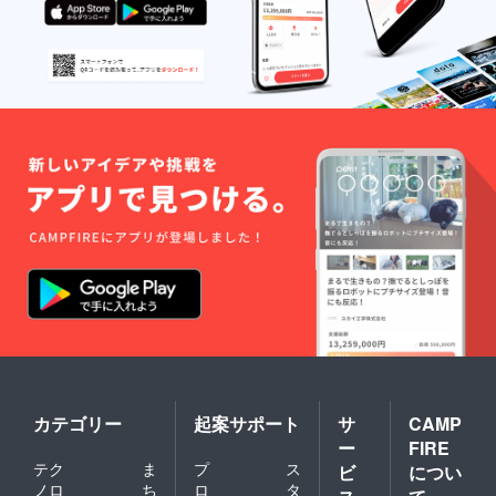
カテゴリー
起案サポート
サ
CAMP
ー
FIRE
テク
ま
プ
ス
ビ
につい
ノロ
ち
ロ
タ