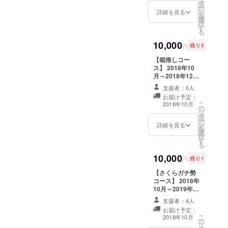
タ
トカードに使用
となります。返
ー
ン
される画像は
詳細を見る
信等は受け付け
を
選
SNS等では非公
ておりません。)
択
す
開のオフショッ
また、届いたポ
る
トになります。
ストカードを物
10,000
ポストカードに
販にてご提示し
円
残り5
は使用されてい
て頂くと1枚につ
【箱推しコー
る写真について
き1回、松乃愛理
ス】 2018年10
の説明や、感謝
とお客様との2
月～2018年12月
の言葉などを直
ショットチェキ
末まで、1ヵ月に
筆にて記入致し
を無料で撮影致
支援者：0人
1枚(合計3枚)慟
ます。 (発送元は
します。
お届け予定：
哭idealからポス
運営担当者の住
こ
2018年10月
の
トカードが届き
所となります。
リ
タ
ます。 ポスト
返信等は受け付
ー
ン
カードに使用さ
詳細を見る
けておりませ
を
選
れる画像はSNS
ん。) また、届い
択
す
等では非公開の
たポストカード
る
オフショットに
を物販にてご提
10,000
なります。 ポス
示して頂くと1枚
円
残り1
トカードには使
につき1回、霞と
【さくらガチ勢
用されている写
お客様との2
コース】 2018年
真についての説
ショットチェキ
10月～2019年1
明や、感謝の言
を無料で撮影致
月末まで、1ヵ月
葉などを直筆に
します。
支援者：4人
に2枚(合計8枚)
て記入致しま
お届け予定：
さくらからポス
す。 (発送元は運
こ
2018年10月
の
トカードが届き
営担当者の住所
リ