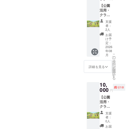
（全
[ネット]
ことも
称・商
ており
き８文
す。 お
【公園
ドリン
ポリプ
できま
標等は
ます。
字以内
渡し方
活用・
クに使
ロピレ
す。 商
不可）
※記銘
推奨。
法 郵
クラブ
えま
ン バッ
品情
※メッ
は、個
（レー
送 ②HP
ハウス
す。価
クネッ
報 ミ
セージ
人名・
ザー加
内特設
支援
利用
格帯約
トへの
ニゴー
と名称
連名・
工のた
者：
ページ
券】
500～
プリン
ル（横
などの
メッ
め小さ
2人
へのデ
〈リ
750円）
ト最大
幅
間隔
セージ
い文字
お届
ジタル
ター
※とよた
範囲
1,400m
や、改
に限ら
は読み
け予
芳名 ※
ン〉 ①
スポー
定：
横：
m×高さ
行など
せてい
づらく
１名様
クラブ
2026
ツパー
1,150m
900mm
を調整
ただき
なる可
の個人
年08
ハウス
ク店の
m
×奥行
させて
ます
能性が
名のみ
こ
月
内で使
みで使
の
縦：
750mm
いただ
（法
ござい
とさせ
リ
用でき
用可
タ
750mm
） 数
く場合
人、自
ま
ていた
ー
るチ
能。 ※
ン
バック
量
がござ
治体、
す。）
詳細を見る
だきま
を
ケット
使用期
選
ネット
２台
いま
または
ロゴ
す。 ③
択
2,000円
限
す
の色
材
す。 ※
実在す
印字可
サンク
る
分（500
2026年
白色
質
公序良
る団体
能。そ
スレ
10,
円×4
9月1日
（白文
[本体]
俗に反
（競技
の場合
ター ☆
残り10
枚） ・
000
～2027
字を掲
アルミ
する名
団体・
は備考
円
支援
とよた
年3月31
出した
ニウム
称、
NPO
の記銘
時、必
【公園
スポー
日 ※現
い場合
パーク
等）等
希望欄
ず備考
活用・
ツパー
金との
も背景
の品位
の名
に「ロ
欄に希
クラブ
クのク
交換は
色を残
[ネット]
を損な
称・商
ゴ希
望され
ハウス
ラブハ
できま
すなど
ポリプ
う恐れ
標等は
望」と
支援
るオブ
利用
ウスに
せん。
で対応
ロピレ
のある
不可）
ご入力
者：
ジェの
券】
て貸出
おつり
0人
可能で
ン バッ
表記は
※メッ
くださ
文字と
〈リ
遊具、
は出ま
す、ご
クネッ
お断り
セージ
い。
お届
②に芳