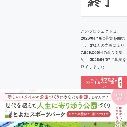
終了
このプロジェクトは、
2026/04/18
に募集を開始
し、
272
人の支援により
7,959,500
円の資金を集
め、
2026/06/07
に募集を
終了しました
もう一度プロジェ
4
クトをやってほし
3
い