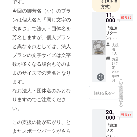
す
(All-in
です。
方式)
今回の御芳名（小）のプラ
11,
残り19
ンは個人名と「同じ文字の
000
円
大きさ」で法人・団体名を
『追加
リター
芳名しますが、個人プラン
ン』
【完全
支援
と異なる点としては、法人
受注生
者：
産・名
1人
プランの文字サイズは文字
入れオ
お届
リジナ
数が多くなる場合もそのま
け予
ル鉄製
定：
まのサイズでの芳名となり
オブ
2026
年09
ジェ】
こ
月
ます。
①世界
の
リ
に一つ
タ
なお法人・団体名のみとな
ー
だけ、
ン
詳細を見る
を
名入れ
選
りますのでご注意くださ
択
ができ
す
る
る「と
い。
20,
よたス
残り15
ポーツ
000
円
パーク
この支援の輪が広がり、と
『追加
ロゴ入
よたスポーツパークがさら
リター
り」の
ン』 ≪
鉄製オ