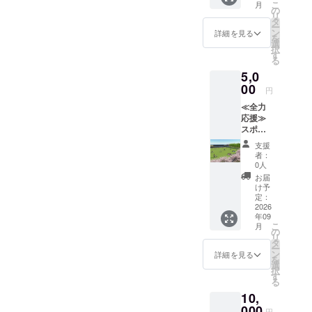
スレ
とご記
こ
ム ※万
称）
芳名の
③ZEBR
了まで
月
応援し
（競技
公式HP
の
たしま
ター ☆
入くだ
リ
が一、
と、
お名前
A
掲出方
たい！
団体・
のコ
タ
す。
支援
さい。
ー
天災な
ゴール
をご記
Coffee
法：ク
という
NPO
ミュニ
ン
②HP内
詳細を見る
時、必
を
どのや
ポスト
入くだ
&
ラブハ
方の
等）等
ティ
選
特設
ず備考
択
むを得
カバー
さい。
Croissa
ウス入
コー
の名称
ガーデ
す
ページ
欄に希
る
ない理
への記
＜例①
nt コー
口正
ス。 感
を除
ンペー
へのデ
望され
由で掲
銘内容
＞ ベン
ヒー券
面、芳
5,0
謝の気
く）も
ジにお
ジタル
るHPへ
出場
をご記
チ記銘
４枚
名板に
持ちを
00
可。
名前を
芳名
の御芳
円
所、掲
入くだ
憩いの
（全ド
個人名
込め
〈例〉
掲出 ※
※①と同
名のお
出物等
さい。
ベンチ
リンク
よりも
≪全力
て、お
○○高校
御芳名
じもの
名前を
が使用
ロゴを
山田 次
に使え
大きく
応援≫
礼の
OB一同
は法
を掲出
ご記入
できな
希望さ
郎 山田
ます。
法人名
スポー
メッ
※いただ
人、自
③サン
くださ
くなっ
れた方
花子 芳
価格帯
を掲
ツパー
セージ
いた費
治体、
クスレ
い。
支援
た場
には別
名板 山
約500～
出。 ※
ク応援
をお送
用は手
または
ター ☆
者：
掲載希
合、私
途担当
田 太郎
750円）
御芳名
コース
りし、
数料を
実在す
0人
支援
望がな
たちに
者より
＜例②
※とよた
は法
返礼品
HPにお
除きす
る団体
時、必
お届
い場合
できる
ご連絡
＞ ベン
スポー
人、自
は必要
名前を
べてコ
（競技
け予
ず備考
は、
限りの
させて
チ記銘
ツパー
治体、
ないの
掲載し
定：
ミュニ
団体・
欄に希
「掲載
ケアは
いただ
どんな
ク店の
または
で、た
2026
ます。
ティ
NPO
望され
不要」
させて
きま
天気で
みで使
実在す
年09
だただ
☆支援
ガーデ
等）等
るHPへ
とご記
こ
月
いただ
す。 ＜
すか。
用可
る団体
応援し
時、必
の
ンの運
の名称
の御芳
入くだ
リ
きます
例＞ ２
ゆっく
能。 ※
（競技
たい！
ず備考
タ
営費に
に限り
名のお
さい。
ー
が、そ
台とも
りして
使用期
団体・
という
欄に希
ン
使用い
ます。
詳細を見る
名前を
を
れ以上
バック
ね。 山
限
NPO
方の
望され
選
たしま
※このプ
ご記入
択
の対応
ネット
田 太郎
2026年
等）等
コー
るHPへ
す
す。
ランか
くださ
る
は出来
ロゴ希
芳名板
9月1日
の名称
ス。 感
の御芳
②HP内
らいた
い。
かねま
望 ゴー
山田 太
～2027
に限り
10,
謝の気
名のお
特設
だいた
掲載希
す。 ※
ルポス
郎 ※ベ
年3月31
ます。
持ちを
000
名前を
ページ
費用は
望がな
円