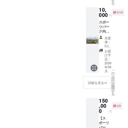
いただ
す
ませ
名前を
ゴール
人、自
法：ク
内容の
のみと
る
ブジェ
内に地
けま
ん。 ・
ご記入
ポスト
治体、
ラブハ
修正を
させて
の種類
10,
元豊田
す。 ・
現金へ
くださ
カバー
または
ウス入
依頼い
いただ
を
残り10
市の高
000
ZEBRA
の交換
い。
円
への記
実在す
口正
たしま
きま
「サッ
校と共
Coffee
はでき
掲載希
銘と同
る団体
面、芳
す。 ②
す。 ※
カー
スポー
同で運
&
ませ
望がな
じ内容
（競技
名板に
クラブ
メッ
ボー
ツパー
営する
Croissa
ん。お
い場合
にて芳
団体・
個人名
ハウス
セージ
ル」と
ク内
「コ
ntでは
つりは
は、
名いた
NPO
を掲
正面に
と名称
「ラグ
「コ
ミュニ
使用で
出ませ
「掲載
支援
しま
等）等
出。 ※
御芳名
などの
ビー
ミュニ
ティ
きませ
ん。 ・
者：
不要」
す。 ③
の名
６文字
させて
間隔
ボー
ティ
ガーデ
ん。 ・
0人
郵送に
とご記
サンク
称・ロ
以内推
いただ
や、改
ル」か
ガーデ
ン」の
グラウ
てお送
お届
入くだ
スレ
ゴのみ
奨（１
きま
行など
らお選
ン」公
公式サ
ンド利
け予
りいた
さい。
ター ☆
とさせ
名あた
す。 掲
を調整
びくだ
式サ
ポー
定：
用代
しま
支援
ていた
りの幅
出期
させて
さい。
ポー
2026
ターと
金、
す。 ・
時、必
だきま
は統一
間：
いただ
＜例＞
年09
ター ・
して、
シャ
有効期
ず備考
す。 ※
となり
2026年
く場合
こ
月
文字
個人プ
公式HP
の
ワー利
間：
欄に
ミニ
ま
9月1
がござ
リ
TOYOT
ラン 】
のコ
タ
用代金
2026年
バック
ゴール
す。）
日〜ス
いま
ー
A
〈リ
ミュニ
ン
には使
詳細を見る
9月1
ネット
１台ご
※１名様
ポーツ
す。 ※
を
STADIU
ターン
ティ
選
用でき
日〜
への記
とに記
の個人
パーク
公序良
択
M 芳
内容〉
ガーデ
す
ませ
2027年
銘内容
銘内容
名のみ
営業終
俗に反
る
名 山
①ス
ンペー
ん。 ・
3月31日
（ロゴ
はお選
とさせ
了まで
する名
田 太郎
150
ポーツ
ジにお
現金へ
②HP内
もしく
びいた
ていた
掲出方
称、
※万が
パーク
,00
名前を
の交換
特設
残り2
は名
だけま
だきま
法：ク
パーク
一、天
内に地
掲出。
0
はでき
ページ
円
称）
す。
す。 ※
ラブハ
の品位
災など
元豊田
※個人
ませ
へのデ
と、
②HP内
ベンチ
ウス入
を損な
のやむ
市の高
【ス
名、団
ん。お
ジタル
ゴール
特設
記銘の
口正
う恐れ
を得な
校と共
ポーツ
体名
つりは
芳名 ※
ポスト
ページ
内容と
面、芳
のある
い理由
同で運
パーク
（法