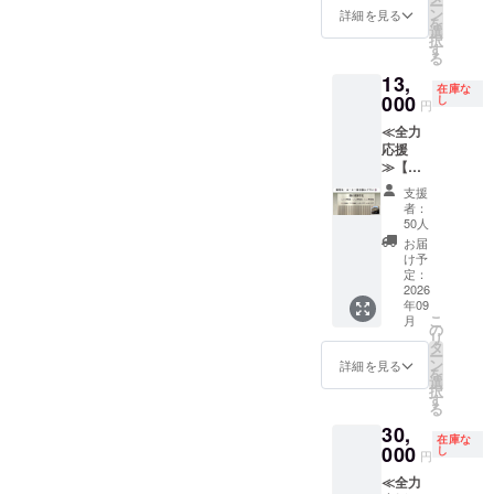
お守り
表示、
ー
す。 掲
内 デザ
ン
くなる
詳細を見る
NPO
くださ
アレル
を
出期
イン：
選
ことが
等）等
い。 ・
ギー表
択
間：
桜モ
す
ありま
の名
権利の
示 な
る
2026年
チーフ
す。 ※
称・商
譲渡、
し ③豊
13,
9月1
と白基
掲出内
標等は
転売等
在庫な
田スタ
日〜ス
000
調から
し
容は、
不可）
円
は固く
ジアム
ポーツ
お選び
個人
※書体は
お断り
公式
≪全力
パーク
くださ
名・連
統一書
いたし
ペー
応援
営業終
い。 ※
名、ま
体とい
ます。
パーク
≫【御
了まで
推奨３
たは
たしま
②サン
ラフト
芳名・
掲出方
段30文
メッ
す。 ※
支援
クスレ
細か
個人プ
法：ク
字以
セージ
者：
メッ
ター
い看板
ラン・
ラブハ
内。文
50人
に限り
セージ
部分に
コー
ウス入
字数に
ます。
お届
と名称
までこ
ヒー券
口正
よって
け予
（法
などの
だわっ
付】 ①
面、芳
定：
は文字
人、自
間隔
た2025
クラブ
2026
名板に
が小さ
治体、
や、改
年11月
年09
ハウス
個人名
くなる
または
行など
こ
にでき
月
正面に
を掲
の
ことが
実在す
を調整
リ
たばか
御芳名
出。 ※
タ
ござい
る団体
させて
ー
りの公
させて
６文字
ン
ます。
詳細を見る
（競技
いただ
を
式ペー
いただ
以内推
選
※掲出名
団体・
く場合
択
パーク
きま
奨（１
す
は、法
NPO
がござ
る
ラフ
す。 掲
名あた
人、自
等）等
いま
ト。 ①
30,
出期
りの幅
治体、
の名
す。 ※
在庫な
～③は
間：
000
は統一
し
または
称・商
円
公序良
まとめ
2026年
となり
実在す
標等は
俗に反
て宅急
≪全力
9月1
ま
る団体
不可）
する名