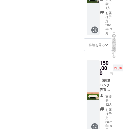
を使
しくは
の座面
ラン
スタジ
120ｇ
者：
用。）
名称を
右下へ
ZEBRA
アム ※
厚さ 2
1人
この
プリン
レー
コー
万が
㎜ ※手
お届
ミニ
トし、
ザー加
ヒー券
一、天
作業で
け予
ゴール
さらに
工にて
付】 ＜
災など
定：
作成す
は芝生
上部
（80㎜
リター
2026
のやむ
るため
年09
広場に
ゴール
×80㎜の
ン＞ ①
を得な
若干の
こ
月
置くこ
ポスト
サイ
公園内
い理由
の
誤差が
リ
とを想
のカ
ズ） ※
に記銘
で掲出
タ
出る可
ー
定して
バー1ヵ
推奨４
したベ
場所、
ン
能性が
詳細を見る
を
おり、
所に、
段32文
ンチを
掲出物
選
ござい
択
来場者
名称が
字以
設置し
等が使
す
ます。
る
が自由
入りま
内。１
ます。
用でき
素材
150
に利用
す。
段につ
掲出期
なく
SUS30
するこ
（ゴー
き８文
間：
,00
なった
4 文
残り8
とがで
ルポス
字以内
2026年
場合、
0
字 ア
円
きま
トカ
推奨。
9月1
私たち
ルファ
す。
バーの
（レー
日〜使
【刻印
にでき
ベッ
また貸
名称に
ザー加
用不可
ベンチ
る限り
ト・数
出備品
ついて
工のた
になる
設置・
のケア
字の切
として
は白
め小さ
まで 刻
法人団
はさせ
り抜き
支援
占用利
色・統
い文字
印方
体プラ
ていた
にて大
者：
用も可
一書体
は読み
法：桧
ン】 ＜
だきま
文字１
12人
能であ
を使
づらく
の座面
リター
すが、
５文字
お届
り、グ
用。）
なる可
右下へ
ン内容
それ以
まで
け予
ラウン
この
能性が
レー
＞ ①公
上の対
定：
例
ドでの
ミニ
ござい
ザー加
園内に
2026
応は出
TOYOT
年09
子ども
ゴール
ま
工にて
記銘し
来かね
A