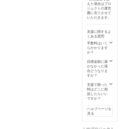
は出ま
ページ
る御芳
ず備考
係上、
えた場合はプロ
ませ
スレ
せん。
へのデ
名のお
欄に希
文字の
ジェクトの運営
ん。
ター ☆
※郵送に
ジタル
名前を
望され
サイズ
費に充てさせて
③ZEBR
支援
て提供
芳名
ご記入
る御芳
が小さ
いただきます。
A
時、必
予定
※②と同
くださ
名のお
くなる
Coffee
ず備考
②HP内
じ内容
い。
名前を
ことが
&
欄に希
特設
にて芳
いただ
ご記入
ござい
支援に関するよ
Croissa
望され
ページ
名いた
いた内
くださ
ます。
くある質問
nt コー
る桜
へのデ
しま
容にて
い。 ＜
③HP内
ヒー券
ネーム
ジタル
す。 ③
手数料はいく
進めま
例＞ 芳
特設
４枚
プレー
芳名 ※
サンク
らかかります
すの
名板 山
ページ
（全ド
トの内
１名様
スレ
か？
で、お
田 太郎
へのデ
リンク
容と、
の個人
ター ☆
間違え
※万が
ジタル
に使え
御芳名
名のみ
支援
目標金額に届
のない
一、天
芳名
ます。
のお名
とさせ
時、必
かなかった場
ように
災など
※②と同
価格帯
前をご
ていた
ず備考
合どうなりま
ご注意
のやむ
じ内容
約500～
記入く
だきま
欄に希
すか？
くださ
を得な
にて芳
750円）
ださ
す。 ③
望され
い。 ＜
い理由
名いた
※とよた
い。 ＜
サンク
る御芳
支援で困った
例＞ 芳
で掲出
しま
スポー
例①＞
スレ
名のお
時はどこに相
名板 株
場所、
す。 ④
ツパー
桜ネー
ター ☆
名前を
談したらいい
式会社
掲出物
サンク
ク店の
ムプ
支援
ご記入
ですか？
豊田ス
等が使
スレ
みで使
レート
時、必
くださ
タジア
用でき
ター ☆
用可
山田 太
ず備考
い。
ム ※万
なく
ヘルプページを
支援
能。 ※
郎･花子
欄に希
＜例＞
が一、
なった
見る
時、必
使用期
芳名板
望され
芳名板
天災な
場合、
ず備考
限
山田 太
るHPへ
株式会
どのや
私たち
欄に希
2026年
郎 ＜例
の御芳
社豊田
むを得
にでき
望され
9月1日
このプロジェクト
②＞ 桜