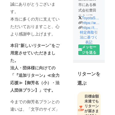
誠にありがとうございま
市にある株
式会社豊田
す。
スタジアム
ToyotaStadiumJP
本当に多くの方に支えてい
です。
https://www.toyota-stadium.co.jp/
ただいておりますこと、心
日本で２番
https://toyota-sportspark.jp/
特定商取引
目に大きい
より感謝申し上げます。
法に基づく
球技専用ス
表記
タジアムの
本日“新しいリターン”をご
メッセー
管理・運営
ジを送る
用意させていただきまし
会社です。
た。
法人・団体様に向けての
リターンを
「『追加リターン』≪全力
応援≫【御芳名（小）・法
選ぶ
人団体プラン】」です。
目標金額
未達でも
今までの御芳名プランとの
リターン
違いは、「文字のサイズ」
が届きま