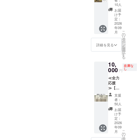
用人数
者：
ルのド
不要」
ン】 ①
で 掲出
内。文
10人
は観戦
リップ
とご記
公園内
方法：
字数に
の1週間
お届
バッ
入くだ
の桜の
桜の木
よって
け予
前まで
グ。 ・
さい。
苗木に
すぐそ
定：
は文字
にご連
賞味期
ネーム
2026
ばの立
が小さ
絡いた
限
年09
プレー
札に文
くなる
だきま
2027年
こ
月
トをお
字の
の
ことが
す。 ・
1月 ・
リ
つけい
み。立
タ
ござい
飲食物
保存方
ー
たしま
札サイ
ン
ます。
詳細を見る
はお持
法 直
を
す。 掲
ズ200㎜
選
※掲出名
ち込み
射日
択
出期
×120㎜
す
は、個
ができ
光、高
る
間：
内 デザ
人名・
ませ
温多湿
10,
2026年
イン：
連名、
ん。事
を避け
在庫な
9月1
000
桜モ
し
または
前注文
円
保存 ・
日〜桜
チーフ
メッ
及び当
原材
≪全力
がなく
と白基
セージ
日にお
料、主
応援
なるま
調から
に限ら
部屋か
原料の
≫【御
で 掲出
お選び
せてい
らご注
原産
芳名・
方法：
くださ
ただき
文が可
支援
地
個人プ
桜の木
い。 ※
ます
者：
能で
コー
ラン】
のすぐ
推奨３
50人
（法
す。 ・
ヒー豆
①クラ
そばに
段30文
人、自
お届
主催者
（ブラ
ブハウ
立札に
字以
け予
治体、
様から
ジル・
ス正面
文字の
定：
内。文
または
発表の
コロン
に御芳
2026
み。立
字数に
実在す
ある観
ビア
年09
名させ
札サイ
よって
る団体
戦マ
他） ・
こ
月
ていた
ズ200㎜
の
は文字
（競技
ナーを
添加物
リ
だきま
×120㎜
タ
が小さ
団体・