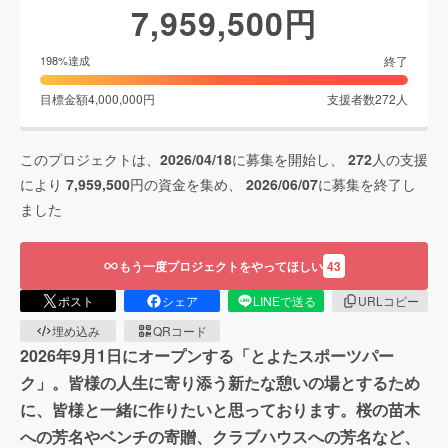
7,959,500
円
終了
198
%達成
目標金額
4,000,000
円
支援者数
272
人
このプロジェクトは、
2026/04/18
に募集を開始し、
272
人の支援
により
7,959,500
円の資金を集め、
2026/06/07
に募集を終了し
ました
もう一度プロジェクトをやってほしい
43
ポスト
シェア
LINEで送る
URLコピー
埋め込み
QRコード
2026年9月1日にオープンする「とよたスポーツパー
ク」。皆様の人生に寄り添う新たな憩いの場とするため
に、皆様と一緒に作りたいと思っております。桜の苗木
への芳名やベンチの寄贈、クラブハウスへの芳名など、