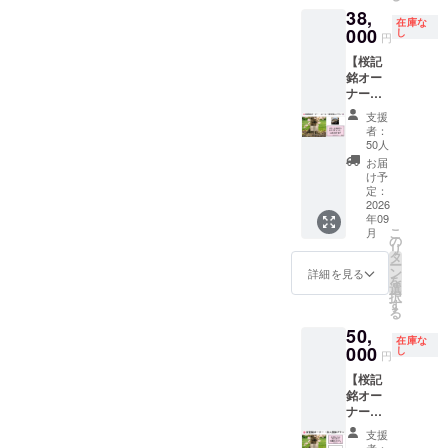
は、J
ギー表
芳名 ※
させて
38,
2026年
リーグ
示
１名様
いただ
在庫な
9月1
000
の日程
し
卵・乳
の個人
円
きます
日〜桜
発表後
成分・
名のみ
が、そ
【桜記
がなく
にご案
小麦
とさせ
れ以上
銘オー
なるま
内いた
（はち
ていた
の対応
ナー・
で 掲出
しま
みつ
だきま
は出来
個人プ
方法：
す。（7
含）・
す。 ③
支援
かねま
ラン
桜の木
月上旬
トレハ
者：
サンク
す。
ZEBRA
のすぐ
ごろ予
50人
ロー
スレ
コー
そばに
定） ・
ス・
お届
ター ☆
ヒー券
立札に
こちら
け予
ベーキ
支援
付】 ①
文字の
定：
には12
ングパ
時、必
公園内
2026
み。立
名様分
ウダー
ず備考
年09
の桜の
札サイ
の入場
②豊ス
欄に希
こ
月
苗木に
ズ200㎜
の
券、駐
タコー
望され
リ
ネーム
×120㎜
タ
車券を
ヒー
るHPへ
ー
プレー
内 デザ
ン
含みま
詳細を見る
（５P
の御芳
を
トをお
イン：
選
す。 ・
入）
名のお
択
つけい
桜モ
す
入場券
豊田ス
名前を
る
たしま
チーフ
等はご
タジア
ご記入
50,
す。 掲
と白基
案内書
ムに寄
くださ
在庫な
出期
000
調から
し
類とと
り添う
円
い。
間：
お選び
もに後
風景の
掲載希
【桜記
2026年
くださ
日郵送
写真が
望がな
銘オー
9月1
い。 ※
いたし
つい
い場合
ナー・
日〜桜
推奨３
ます。
た、オ
は、
法人団
がなく
段30文
・ご利
リジナ
支援
「掲載
体プラ
なるま
字以