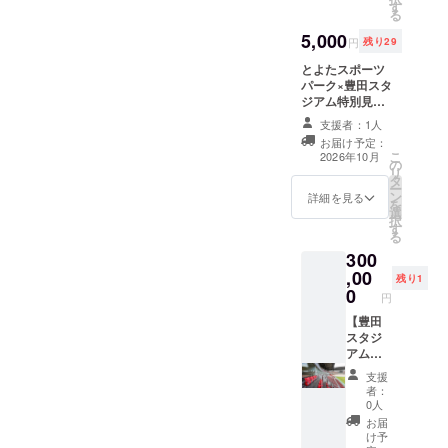
ト）】
さい。
す
※イベン
ゆっく
ベンチ
≫ス
る
＜リ
・現金
ト日や
りして
記銘 ス
ポーツ
ターン
5,000
への交
天候不
ね。 山
ポーツ
パーク
円
残り29
内容＞
換はで
順、そ
田 太郎
で 地域
応援
①豊田
とよたスポーツ
きませ
の他の
芳名板
を盛り
コース
スタジ
パーク×豊田スタ
ん。お
理由で
山田 太
上げる
3,000
アムの
ジアム特別見学
つりは
掲出で
郎 ※ベ
とよた
円、
フィナ
会参加権（日程
出ませ
きない
ンチの
スポー
5,000円
支援者：1人
ンシェ
は７月上旬に確
ん。 ・
日が発
位置は
ツパー
のリ
お届け予定：
（６個
定。※9月以降の
万が一
生する
お選び
ク 芳名
ターン
こ
2026年10月
入り）
の
土日想定） とよ
メ
こと、
いただ
板 とよ
と同じ
リ
プ
タ
たスポーツパー
ニュー
予めご
けませ
たス
内容に
ー
レーン×
ン
クの詳細な案内
の変更
詳細を見る
了承く
ん。ま
ポーツ
なりま
を
２、
選
に加え、豊田ス
等によ
ださ
た公園
パーク
す。
択
ショコ
す
タジアムの普段
りご提
い。
内で移
※ベンチ
る
ラ×２、
入ることのない
供予定
動させ
の位置
300
シトロ
選手エリアまで
のメ
ること
はお選
,00
ン（レ
ご案内します。
ニュー
がござ
びいた
残り1
モン）×
0
ツアー開催日を
が提供
いま
だけま
円
２ プ
ご案内した際、
できな
す。 ※
せん。
【豊田
レーン
ご都合がつかな
い場
ベンチ
また公
スタジ
とシト
かった場合は
合、
そのも
園内で
アム
ロンに
ZEBRA Coffee
同等の
のの所
移動さ
スー
は豊田
& Croissant
内容に
有権を
せるこ
支援
パー
スタジ
コーヒー券４
てお食
譲渡す
とがご
者：
ルーム
アムの
枚 （全ドリン
事をご
0人
るもの
ざいま
観戦利
焼き印
ク本体に使えま
用意い
ではあ
す。予
お届
用券】
入り。
す。）を代替え
たしま
け予
りませ
めご了