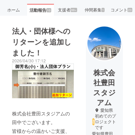
ホーム
支援者
仲間募集
コメント
活動報告
99+
1
23
10
法人・団体様への
リターンを追加し
ました！
2026/04/30 17:12
株式会
社豊田
スタジ
アム
愛知県
株式会社豊田スタジアムの
初めてのプ
ロジェクト
田中でございます。
です
皆様からの温かいご支援、
愛知県豊田