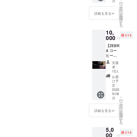
こ
月
たちの
は芝生
す。）
（80㎜
たベン
ます。
の
STADIU
リ
トレー
広場に
※芝生広
×80㎜の
チを設
タ
M（13
ー
ニング
置くこ
場への
サイ
置しま
ン
文字）
詳細を見る
を
等に使
とを想
設置を
ズ） ※
す。 掲
選
択
用する
定して
予定し
推奨４
出期
す
YAMAD
る
ことも
おり、
ており
段32文
間：
A
10,
できま
来場者
ます。
字以
2026年
TARO（
残り15
す。 商
が自由
※記銘
内。１
9月1
000
10文
円
品情
に利用
は、個
段につ
日〜使
字）
【ZEBR
報 ミ
するこ
人名・
き８文
用不可
A コー
ニゴー
とがで
連名・
字以内
になる
WEDDI
ヒー
ル（横
きま
メッ
推奨。
まで 刻
NG
券・個
幅
す。
セージ
（レー
印方
2010 11
支援
人プラ
1,400m
また貸
に限ら
ザー加
法：桧
22（15
者：
ン１０
m×高さ
出備品
せてい
工のた
の座面
15人
文字）
枚コー
900mm
として
ただき
め小さ
右下へ
お届
ス】 ＜
×奥行
占用利
ます
い文字
レー
け予
202609
リター
750mm
用も可
（法
は読み
ザー加
定：
01
ン内容
2026
） 数
能であ
人、自
づらく
工にて
OPEN
年08
＞
量
り、グ
治体、
なる可
（80㎜
（12文
こ
月
①ZEBR
１台
ラウン
または
能性が
×80㎜の
の
字） ※
リ
A
材
ドでの
実在す
ござい
サイ
タ
オブ
ー
Coffee
質
子ども
る団体
ま
ズ） ※
ン
詳細を見る
ジェは
を
&
[本体]
たちの
（競技
す。）
推奨４
選
台座に
択
Croissa
アルミ
トレー
団体・
※芝生広
段32文
す
差し込
る
nt コー
ニウム
ニング
NPO
場への
字以
んで完
5,0
ヒー券
等に使
等）等
設置を
内。１
成する
残り18
１０枚
00
用する
の名
予定し
段につ
商品で
円