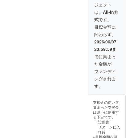
ヒー券
は法
合上、
9月1日
ていた
口正
名板に
ジェクト
名のみ
４枚
人、自
文字の
～2027
だきま
面、芳
個人名
とさせ
（全ド
治体、
サイズ
は、
All-In方
年3月31
すが、
名板に
を掲
ていた
リンク
または
が小さ
日 ※現
それ以
個人名
出。 ※
式
です。
だきま
に使え
実在す
くなる
金との
上の対
よりも
６文字
す。 ※
ます。
る団体
ことが
目標金額に
交換は
応は出
大きく
以内推
桜ネー
価格帯
（競技
ござい
できま
来かね
法人名
奨（１
関わらず、
ムプ
約500～
団体・
ます。
せん。
ます。
を掲
名あた
レート
750円）
NPO
②HP内
2026/06/07
おつり
出。 ※
りの幅
の内容
※とよた
等）等
特設
は出ま
御芳名
は統一
23:59:59
ま
と異
スポー
の名称
ページ
せん。
は法
となり
なって
ツパー
に限り
へのデ
でに集まっ
③HP内
人、自
ま
いても
ク店の
ます。
ジタル
特設
治体、
す。）
た金額が
かまい
みで使
※文字数
芳名
ページ
または
※１名様
ませ
用可
によっ
※①と同
ファンディ
へのデ
実在す
の個人
ん。
能。 ※
ては、
じ内容
ジタル
る団体
名のみ
ングされま
③HP内
使用期
スペー
にて芳
芳名
（競技
とさせ
特設
限
スの関
名いた
す。
※①と同
団体・
ていた
ページ
2026年
係上、
しま
じ内容
NPO
だきま
へのデ
9月1日
文字の
す。 ③
にて芳
等）等
す。 ※
ジタル
～2027
サイズ
サンク
名いた
の名称
支援金の使い道
桜ネー
芳名
年3月31
が小さ
スレ
しま
に限り
集まった支援金
ムプ
※②と同
日 ※現
くなる
ター ☆
す。 ④
ます。
は以下に使用す
レート
じ内容
金との
ことが
支援
サンク
※文字数
る予定です。
の内容
にて芳
交換は
ござい
時、必
スレ
によっ
設備費
と異
名いた
できま
ます。
ず備考
ター ☆
ては、
リターン仕入
なって
しま
せん。
②HP内
欄に希
支援
スペー
れ費
いても
す。 ④
おつり
特設
望され
時、必
スの関
※目標金額を超
かまい
サンク