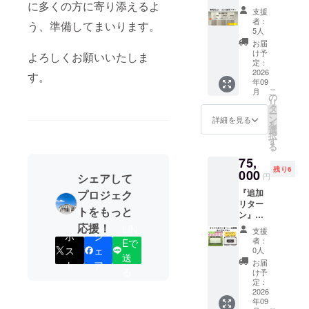
に多くの方に寄り添えるよ
全力応
ブジェ
支援
援
をお送
者：
う、準備してまいります。
≫【御
りしま
5人
芳名
す。 デ
お届
（小）
ザイン
け予
よろしくお願いいたしま
・法人
はサッ
定：
団体プ
2026
カー
す。
年09
ラン】
ボール
こ
月
①クラ
とラグ
の
リ
ブハウ
ビー
タ
ー
ス正面
ボール
ン
詳細を見る
を
に御芳
からお
選
択
名させ
選びい
す
る
ていた
ただけ
75,
だきま
ます。
残り6
す。 掲
000
名入れ
シェアして
円
出期
につい
『追加
プロジェク
間：
てはお
リター
2026年
好きな
トをもっと
ン』
9月1
アル
【オリ
応援！
日〜ス
LIN
ファ
支援
ポ
シ
ジナル
ポーツ
ベット
者：
Eで
ミニ
パーク
ス
ェ
もしく
0人
送
ゴール
営業終
は数字
お届
ト
ア
１台寄
る
了まで
（大文
け予
贈・法
掲出方
定：
字）を
人団体
2026
法：ク
「１５
年09
プラ
ラブハ
文字」