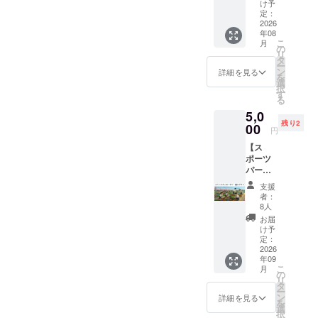
ター
ライブ
せん。
け予
相談く
トへの
する場
と名称
追って
名する
ン〉 ①
ラリー
定：
※郵送に
ださ
プリン
合がご
などの
担当者
個人名
クラブ
2026
ラウン
て提供
い。）
ト最大
ざいま
間隔
よりご
をご記
年08
ハウス
ジ利用
予定
※記銘
範囲
す。そ
や、改
連絡い
入くだ
こ
月
内で使
料金、
の
②HP内
は、法
横：
の際は
行など
たしま
さい。
リ
用でき
物品購
タ
特設
人、自
1,150m
内容の
を調整
す。 ※
オブ
ー
るチ
入等に
ン
ページ
詳細を見る
治体、
m
修正を
させて
芝生広
ジェの
を
ケット
ご利用
選
へのデ
または
縦：
依頼い
いただ
場への
文字は
択
5,000円
いただ
す
ジタル
実在す
750mm
たしま
く場合
設置を
アル
る
分（500
けま
芳名 ※
る団体
バック
す。 ②
がござ
予定し
ファ
5,0
円×10
す。 ・
１名様
（競技
ネット
クラブ
いま
ており
ベット
残り2
枚） ・
00
ZEBRA
の個人
団体・
の色
ハウス
す。 ※
ます。
円
もしく
とよた
Coffee
名のみ
NPO
白色
正面に
公序良
※記銘
は数字
【ス
スポー
&
とさせ
等）等
（白文
御芳名
俗に反
は、法
で１５
ポーツ
ツパー
Croissa
ていた
の名
字を掲
させて
する名
人、自
文字以
パーク
クのク
ntでは
だきま
称・ロ
出した
いただ
称、
治体、
内で
内「コ
ラブハ
使用で
す。 ③
ゴのみ
い場合
きま
パーク
または
支援
す。 空
ミュニ
ウスに
きませ
サンク
者：
とさせ
も背景
す。 掲
の品位
実在す
欄は文
ティ
て貸出
ん。 ・
8人
スレ
ていた
色を残
出期
を損な
る団体
字数に
ガーデ
遊具、
グラウ
ター ☆
お届
だきま
すなど
間：
う恐れ
（競技
含みま
ン」公
ライブ
ンド利
け予
支援
す。
で対応
2026年
のある
団体・
せん
式サ
ラリー
定：
用代
時、必
②HP内
可能で
9月1
表記は
NPO
が、必
ポー
2026
ラウン
金、
ず備考
特設
す、ご
日〜ス
お断り
等）等
ず分か
年09
ター ・
ジ利用
シャ
欄に希
ページ
相談く
ポーツ
する場
の名
こ
るよう
月
個人プ
料金、
の
ワー利
望され
へのデ
ださ
パーク
合がご
称・ロ
リ
にご記
ラン 】
物品購
タ
用代金
るHPへ
ジタル
い。）
営業終
ざいま
ゴ・
ー
入くだ
①ス
入等に
ン
には使
詳細を見る
の御芳
芳名
※記銘
了まで
す。そ
メッ
を
さい。
ポーツ
ご利用
選
用でき
名のお
※①の
は、法
掲出方
の際は
セージ
択
またオ
パーク