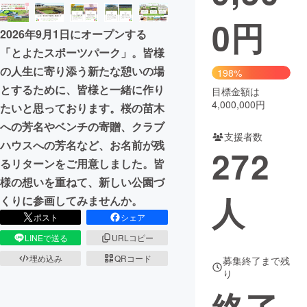
0
円
まちづくり・地域活性化
2026年9月1日にオープンする
「とよたスポーツパーク」。皆様
CAMPFIRE for Social Good
CAMPFIRE Creation
の人生に寄り添う新たな憩いの場
198%
CAMPFIREふるさと納税
machi-ya
コミュニティ
とするために、皆様と一緒に作り
目標金額は
4,000,000円
たいと思っております。桜の苗木
への芳名やベンチの寄贈、クラブ
支援者数
ハウスへの芳名など、お名前が残
272
るリターンをご用意しました。皆
様の想いを重ねて、新しい公園づ
人
くりに参画してみませんか。
ポスト
シェア
LINEで送る
URLコピー
埋め込み
QRコード
募集終了まで残
り