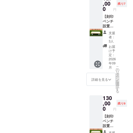
クネッ
使用し
,00
へのデ
る逸品
残り7
トには
ている
ジタル
0
となり
円
法人・
ミニ
芳名
ます。
団体の
ゴール
【刻印
※①と同
自分の
ロゴも
をとよ
ベンチ
じ内容
お名前
しくは
たス
設置・
にて芳
や所属
名称を
ポーツ
個人プ
名いた
チーム
支援
プリン
パーク
ラン】
しま
名、記
者：
トし、
に寄贈
＜リ
す。 ③
念日や
3人
さらに
します
ターン
サンク
スロー
お届
上部
（２
内容＞
スレ
ガンな
け予
ゴール
台） 掲
①公園
ター ☆
定：
ど、こ
ポスト
出期
内に記
2026
支援
の機会
年09
のカ
間：
銘した
時、必
に世界
こ
月
バー1ヵ
2026年
ベンチ
ず備考
の
に一つ
リ
所に、
9月1
を設置
欄に希
タ
だけの
ー
名称が
日〜使
しま
望され
ン
鉄製オ
詳細を見る
を
入りま
用不可
す。 掲
る御芳
選
ブジェ
択
す。
になる
出期
名の法
す
をぜひ
る
（ゴー
まで
間：
人・団
お作り
130
ルポス
ミニ
2026年
体名を
くださ
トカ
ゴール
9月1
,00
ご記入
い！ サ
残り9
バーの
のバッ
日〜使
くださ
0
イズ
円
名称に
クネッ
用不可
い。
横102㎜
ついて
トには
になる
【刻印
＜例＞
×縦103
は白
法人・
まで 刻
ベンチ
芳名板
㎜×奥行
色・統
団体の
印方
設置・
株式会
50㎜ 重
一書体
ロゴも
法：桧
個人プ
社豊田
さ 約
支援