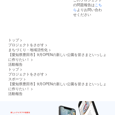
名のお
スタジ
ない理
る限り
る桜
～2027
ネーム
の問題報告は
名前を
こち
アム ※
由で掲
のケア
ネーム
年3月31
プレー
ご記入
万が
ら
よりお問い合わ
出場
はさせ
プレー
日 ※現
ト 誕生
くださ
一、天
所、掲
せください
ていた
トの内
金との
記念 山
い。
災など
出物等
だきま
容と、
交換は
田 次郎
掲載希
のやむ
が使用
すが、
御芳名
できま
芳名板
望がな
を得な
できな
それ以
のお名
せん。
山田 太
い場合
い理由
くなっ
上の対
前をご
おつり
郎 ＜例
は、
で掲出
た場
応は出
記入く
は出ま
③＞ 桜
「掲載
場所、
合、私
来かね
トップ
>
ださ
せん。
ネーム
不要」
掲出物
たちに
ます。
い。 ＜
プロジェクトをさがす
>
※郵送に
プレー
とご記
等が使
できる
例①＞
て提供
ト きれ
まちづくり・地域活性化
>
入くだ
用でき
限りの
桜ネー
④HP内
いな桜
さい。
【愛知県豊田市】9月OPENの新しい公園を皆さまといっしょ
なく
ケアは
ムプ
特設
並木に
なった
させて
に作りたい！
>
レート
ページ
なりま
場合、
いただ
活動報告
㈱豊田
へのデ
すよう
私たち
きます
スタジ
トップ
>
ジタル
に 山田
にでき
が、そ
アム 芳
芳名
プロジェクトをさがす
>
太郎 芳
る限り
れ以上
名板 株
※②と同
名板 山
スポーツ
>
のケア
の対応
式会社
じ内容
田 太郎
はさせ
【愛知県豊田市】9月OPENの新しい公園を皆さまといっしょ
は出来
豊田ス
にて芳
※ネーム
ていた
かねま
に作りたい！
>
タジア
名いた
プレー
だきま
す。
活動報告
ム ＜例
しま
トを付
すが、
②＞ 桜
す。 ⑤
ける桜
それ以
ネーム
サンク
はお選
上の対
プレー
スレ
びいた
応は出
ト この
ター ☆
だけま
来かね
桜とと
支援
せん。