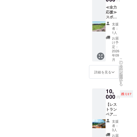
イベン
トカ
ンチの
日 ※現
※文字数
込め
ご記入
へのデ
手数料
い場合
ト日や
バー 株
位置は
金との
によっ
≪全力
て、お
くださ
ジタル
を除き
は、
天候不
式会社
お選び
交換は
ては、
応援≫
礼の
い。
芳名
すべて
「掲載
順、そ
豊田ス
いただ
できま
スペー
スポー
メッ
掲載希
※①と同
コミュ
不要」
の他の
タジア
けませ
せん。
スの関
ツパー
セージ
望がな
じもの
ニティ
とご記
支援
理由で
ム １台
ん。ま
おつり
係上、
ク応援
をお送
い場合
を掲出
ガーデ
者：
入くだ
掲出で
目 バッ
た公園
は出ま
文字の
コース
りし、
は、
1人
③サン
ンの運
さい。
きない
クネッ
内で移
せん。
サイズ
返礼品
HPにお
「掲載
クスレ
営費に
お届
このリ
日が発
ト ロゴ
動させ
※郵送に
が小さ
は必要
名前を
不要」
け予
ター ☆
使用い
ターン
生する
希望
ること
て提供
くなる
ないの
掲載し
定：
とご記
支援
たしま
は【ス
こと、
ゴール
がござ
予定
ことが
で、た
2026
ます。
入くだ
時、必
す。
ポーツ
年09
予めご
ポスト
いま
④HP内
ござい
だただ
☆支援
さい。
ず備考
②HP内
パーク
こ
月
了承く
カバー
す。予
特設
ます。
応援し
時、必
の
このリ
欄に希
特設
内「コ
リ
ださ
株式会
めご了
ページ
③HP内
たい！
ず備考
タ
ターン
望され
ページ
ミュニ
ー
い。
社豊田
承くだ
へのデ
特設
という
欄に希
ン
は≪全
詳細を見る
るHPへ
へのデ
ティ
を
スタジ
さい。
ジタル
ページ
方の
望され
選
力応援
の御芳
ジタル
ガーデ
択
アム ２
※ベンチ
芳名
へのデ
コー
るHPへ
す
≫ス
名のお
芳名
ン」公
る
台目
そのも
※②と同
ジタル
ス。 感
の御芳
ポーツ
名前を
※①と同
式サ
10,
バック
のの所
じ内容
芳名
謝の気
名のお
パーク
ご記入
じもの
ポー
残り27
ネット
有権を
にて御
※②と同
持ちを
000
名前を
応援
くださ
を掲出
円
ター ・
豊田ス
譲渡す
芳名い
じ内容
込め
ご記入
コース
い。
いたし
個人プ
【レス
タジア
るもの
たしま
にて芳
て、お
くださ
5,000
掲載希
ます。
ラン 】
トラン
ム ゴー
ではあ
す。 ⑤
名いた
礼の
い。
円、
望がな
③サン
10,000
ペア食
ルポス
りませ
サンク
しま
メッ
掲載希
10,000
い場合
クスレ
円のリ
事券】
トカ
ん。 ※
スレ
す。 ④
セージ
望がな
円のリ
は、
ター ☆
支援
ターン
〈リ
バー
万が
ター ☆
サンク
をお送
い場合
ターン
者：
「掲載
支援
と同じ
ター
TOYOT
一、天
支援
スレ
りし、
は、
3人
と同じ
不要」
時、必
内容に
ン〉 ①
A
災など
時、必
ター ☆
HPにお
「掲載
内容に
お届
とご記
ず備考
なりま