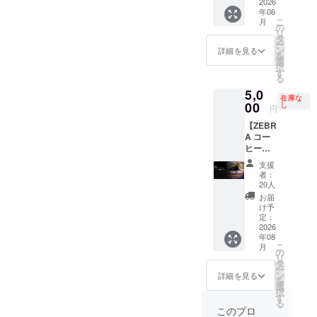
名前を
ブハウ
2026
口正
ていた
る御芳
す。そ
お断り
2026年
年06
ご記入
ス正面
面、芳
だきま
名のお
の際は
する場
こ
9月1
月
くださ
に御芳
名板に
の
す。
名前を
内容の
合があ
リ
日〜ス
い。
名させ
個人名
タ
②ZEBR
ご記入
修正を
りま
ー
ポーツ
掲載希
ていた
よりも
ン
A
詳細を見る
くださ
依頼い
す。 ②
を
パーク
望がな
だきま
大きく
選
Coffee
い。 ＜
たしま
クラブ
択
営業終
い場合
す。 掲
法人名
す
&
例＞ 芳
す。 ②
ハウス
る
了まで
は、
出期
を掲
Croissa
名板 山
クラブ
正面に
掲出方
5,0
「掲載
間：
出。 ※
nt コー
田 太郎
ハウス
在庫な
御芳名
法：ク
不要」
2026年
00
御芳名
し
ヒー券
※万が
円
正面に
させて
ラブハ
とご記
9月1
は法
４枚
一、天
御芳名
いただ
ウス入
【ZEBR
入くだ
日〜ス
人、自
（全ド
災など
させて
きま
口正
A コー
さい。
ポーツ
治体、
リンク
のやむ
いただ
す。 掲
面、芳
ヒー
パーク
または
に使え
を得な
きま
出期
名板に
券・個
営業終
実在す
ます。
い理由
支援
す。 掲
間：
個人名
人プラ
了まで
る団体
価格帯
者：
で掲出
出期
2026年
を掲
ン４枚
掲出方
（競技
20人
約500～
場所、
間：
9月1
出。 ※
コー
法：ク
団体・
750円）
お届
掲出物
2026年
日〜ス
６文字
ス】 ＜
ラブハ
NPO
け予
※とよた
等が使
9月1
ポーツ
以内推
リター
ウス入
定：
等）等
スポー
用でき
日〜ス
パーク
奨（１
ン内容
2026
口正
の名称
ツパー
なく
ポーツ
営業終
名あた
年08
＞
面、芳
に限り
ク店の
なった
パーク
こ
了まで
月
りの幅
①ZEBR
名盤の
の
ます。
みで使
場合、
営業終
リ
掲出方
は統一
A
中で一
タ
※文字数
用可
私たち
了まで
ー
法：ク
となり
Coffee
番大き
ン
によっ
詳細を見る
能。 ※
にでき
掲出方
を
ラブハ
ま
&
く掲
選
ては、
使用期
る限り
法：ク
択
ウス入
す。）
Croissa
出。 ※
す
スペー
限
のケア
ラブハ
る
口正
※１名様
nt コー
御芳名
スの都
このプロ
2026年
はさせ
ウス入
面、芳
の個人