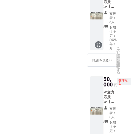
便にて
応援
日〜ス
す。）
（競技
※書体は
称、
郵送い
≫【御
ポーツ
※１名様
団体・
統一書
パーク
たしま
芳名
パーク
の個人
NPO
体とい
支援
の品位
す。
（中）
営業終
名のみ
等）等
者：
たしま
を損な
④HP内
・法人
了まで
とさせ
8人
の名称
す。 ※
う恐れ
特設
プラ
掲出方
ていた
及び
お届
メッ
のある
ページ
ン】 ①
法：ク
だきま
け予
メッ
セージ
表記は
へのデ
クラブ
ラブハ
定：
す。
セージ
と名称
お断り
ジタル
ハウス
2026
ウス入
②HP内
のみ ※
などの
する場
芳名 ※
年09
正面に
口正
特設
書体は
間隔や
合がご
こ
月
１名様
御芳名
面、芳
の
ページ
統一書
改行な
ざいま
リ
の個人
させて
名板に
タ
へのデ
体とい
どを調
す。そ
ー
名のみ
いただ
個人名
ン
ジタル
詳細を見る
たしま
整させ
の際は
を
とさせ
きま
を掲
選
芳名
す。 ※
ていた
内容の
択
ていた
す。 掲
出。 ※
す
※①と同
公序良
だく場
修正を
る
だきま
出期
６文字
じ内容
俗に反
合があ
依頼い
す。 ⑤
50,
間：
以内推
にて芳
する名
りま
在庫な
たしま
サンク
2026年
000
奨（１
し
名いた
称、
円
す。 ※
す。 ②
スレ
9月1
名あた
しま
パーク
公序良
クラブ
ター ☆
≪全力
日〜ス
りの幅
す。 ③
の品位
俗に反
ハウス
支援
応援
ポーツ
は統一
サンク
を損な
する名
正面に
時、必
≫【御
パーク
となり
スレ
う恐れ
称、
御芳名
ず備考
芳名
営業終
ま
ター ☆
のある
支援
パーク
させて
欄に希
（大）
了まで
す。）
支援
者：
表記は
の品位
いただ
望され
・法人
掲出方
※１名様
3人
時、必
お断り
を損な
きま
るHPへ
団体プ
法：ク
の個人
ず備考
お届
する場
う恐れ
す。 掲
の御芳
ラン】
ラブハ
名のみ
け予
欄に希
合がご
のある
出期
名のお
①クラ
ウス入
定：
とさせ
望され
ざいま
表記は
間：