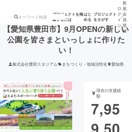
新
ロ
規
グ
会
プロジェクトを掲
はじ
プロジェクト
/
載するには
める
をさがす
イ
員
ン
登
【愛知県豊田市】9月OPENの新しい
録
公園を皆さまといっしょに作りた
い！
人気のプロ
注目のリ
注目の新着プロ
募集終了が近いプ
もうすぐ公開
ジェクト
ターン
ジェクト
ロジェクト
されます
株式会社豊田スタジアム
まちづくり・地域活性化
愛知県
アート・写真
音楽
現在の支援総
テクノロジー・ガジェット
ゲーム・サ
額
7,95
映像・映画
書籍・雑誌
9,50
ビジネス・起業
チャレンジ