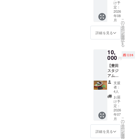
矢作川
STADIU
のやむ
ず備考
支援
名前を
不要」
け予
なりま
入くだ
欄に希
す。
や豊田
M ※万が
を得な
欄に希
時、必
掲載し
定：
とご記
す。
さい。
望され
大橋を
2026
一、天
い理由
望され
ず備考
ます。
入くだ
このリ
る各HP
年08
望む豊
災など
で掲出
るベン
欄に希
☆支援
さい。
ターン
への御
こ
月
田スタ
のやむ
場所、
チ記銘
望され
時、必
の
このリ
は【ス
芳名の
リ
ジアム
を得な
掲出物
の内容
るベン
ず備考
タ
ターン
ポーツ
お名前
ー
４階に
い理由
等が使
と、御
チ記銘
欄に希
ン
は≪全
詳細を見る
パーク
をご記
を
ある
で掲出
用でき
芳名の
の内容
望され
選
力応援
内「コ
入くだ
択
「レス
場所、
なく
お名前
と、御
るHPへ
す
≫ス
ミュニ
さい。
る
トラン
掲出物
なった
をご記
芳名の
の御芳
ポーツ
ティ
10,
ヴェル
等が使
場合、
入くだ
お名前
名のお
パーク
ガーデ
残り26
デロッ
000
用でき
私たち
さい。
をご記
名前を
応援
円
ン」公
ソ」で
なく
にでき
＜例①
入くだ
ご記入
コース
式サ
【豊田
のペア
なった
る限り
＞ ベン
さい。
くださ
3,000
ポー
スタジ
食事券×
場合、
のケア
チ記銘
＜例①
い。
円、
ター ・
アムオ
１枚 ・
私たち
はさせ
憩いの
＞ ベン
掲載希
10,000
個人プ
リジナ
食事内
にでき
ていた
ベンチ
チ記銘
望がな
円のリ
支援
ラン 】
ルグッ
容 プ
る限り
だきま
山田 次
豊田に
い場合
ターン
者：
5,000円
ズコー
レミア
のケア
すが、
郎 山田
寄り添
は、
4人
と同じ
のリ
ス
ムラン
はさせ
それ以
花子 芳
う 憩い
「掲載
内容に
お届
ターン
（フィ
チ+ドリ
ていた
上の対
名板 山
の場 ロ
不要」
け予
なりま
と同じ
ナン
ンク
定：
だきま
応は出
田 太郎
ゴ希望
とご記
す。
内容に
シェ、
2026
バー ・
すが、
来かね
＜例②
芳名板
入くだ
なりま
年07
コー
お電話
それ以
ます。
＞ ベン
株式会
さい。
す。
こ
月
ヒー、
でご予
の
上の対
チ記銘
社豊田
このリ
リ
ペー
約のう
タ
応は出
どんな
スタジ
ターン
ー
パーク
えご利
ン
来かね
天気で
アム ＜
は≪全
詳細を見る
を
ラフ
用くだ
選
ます。
すか。
例②＞
力応援
択