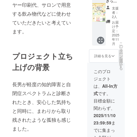
さった
ヤー印刷代、サロンで用意
私たち家族
方に
支援
は、活
を肯定的に
者：
する飲み物代などに使わせ
動報告
2人
受けとめて
PDFを
ていただきたいと考えてい
お届
くれたこと
お届け
け予
しま
ます。
定：
で、前向き
す。 集
2025
になること
年11
まりの
こ
月
ができまし
様子や
の
リ
テー
タ
た。
ー
プロジェクト立ち
マ、参
ン
詳細を見る
を
加者の
選
択
声など
上げの背景
今度は私た
す
る
を写真
このプロ
ちが、同じ
付きで
ジェクト
ように悩む
まと
長男が軽度の知的障害と自
め、支
保護者の力
は、
All-In方
援者限
になりたい
閉症スペクトラムと診断さ
式
です。
定で配
と思い、
信しま
目標金額に
れたとき、安心した気持ち
す。
「ほっこり
関わらず、
PDFに
と同時に、まわりから取り
の会」を立
はお礼
2025/11/10
のメッ
ち上げまし
残されたような孤独も感じ
23:59:59
ま
セージ
た。
ました。
も添え
でに集まっ
て、