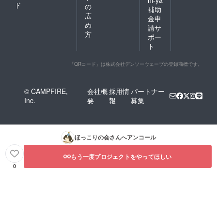
ド
の
補助
広
金申
め
請サ
方
ポー
ト
「QRコード」は株式会社デンソーウェーブの登録商標です。
© CAMPFIRE,
会社概
採用情
パートナー
Inc.
要
報
募集
ほっこりの会
さんへアンコール
もう一度プロジェクトをやってほしい
0