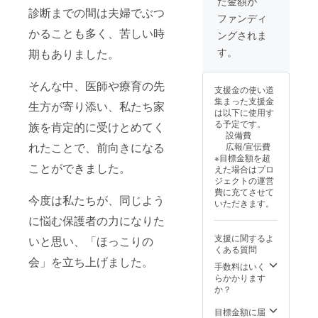
た金額が
ほっこ
診断までの間は夫婦でぶつ
りの会
ファンディ
の活動
かることも多く、苦しい時
ングされま
を身近
に感じ
す。
期もありました。
ていた
だけま
す。
そんな中、医師や療育の先
支援金の使い道
集まった支援金
生方が寄り添い、私たち家
は以下に使用す
る予定です。
族を肯定的に受けとめてく
設備費
れたことで、前向きになる
広報/宣伝費
※目標金額を超
ことができました。
えた場合はプロ
ジェクトの運営
費に充てさせて
今度は私たちが、同じよう
いただきます。
に悩む保護者の力になりた
支援に関するよ
いと思い、「ほっこりの
くある質問
会」を立ち上げました。
手数料はいく
らかかります
か？
目標金額に届