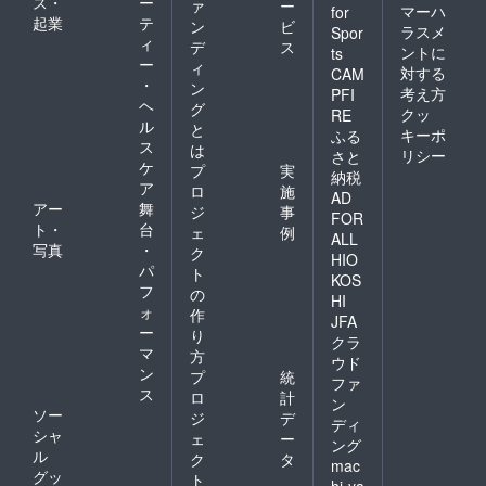
ス・
ー
ァ
ー
マーハ
for
起業
テ
ン
ビ
ラスメ
Spor
ィ
デ
ス
ントに
ts
ー
ィ
対する
CAM
・
ン
考え方
PFI
ヘ
グ
クッ
RE
ル
と
キーポ
ふる
ス
は
リシー
さと
ケ
プ
実
納税
ア
ロ
施
AD
アー
舞
ジ
事
FOR
ト・
台
ェ
例
ALL
写真
・
ク
HIO
パ
ト
KOS
フ
の
HI
ォ
作
JFA
ー
り
クラ
マ
方
ウド
ン
プ
統
ファ
ス
ロ
計
ン
ソー
ジ
デ
ディ
シャ
ェ
ー
ング
ル
ク
タ
mac
グッ
ト
hi-ya