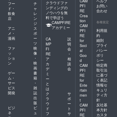
CAM
ヘルプ
クラウドファ
フー
チ
PFI
お問い
ンディングの
ド・
ャ
RE
合わせ
ノウハウを無
飲食
レ
Crea
料で学ぼう
店
ン
tion
各種規定
CAMPFIRE
ジ
CAM
アカデミー
アニ
ス
利用規
PFI
メ・
ポ
約
RE
漫画
ー
CA
説
細則
for
ツ
MP
明
プライ
Soci
ファ
映
FI
会
バシー
al
ッ
像
RE
・
ポリ
Goo
ショ
・
ア
相
シー
d
ン
映
カ
談
特定商
CAM
画
デ
会
取引法
PFI
ゲー
書
ミ
に基づ
RE
ム・
籍
ー
く表記
for
サー
・
と
情報セ
Ente
ビス
雑
は
キュリ
rtain
開発
誌
ク
サ
ティ方
men
出
ラ
ポ
針
t
版
ウ
ー
反社基
CAM
ビジ
ビ
ド
ト
本方針
PFI
ネ
ュ
フ
サ
カスタ
RE