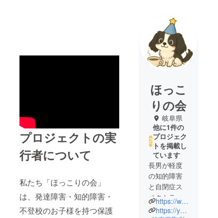
ほっこ
りの会
岐阜県
他に1件の
プロジェクトの実
プロジェク
トを掲載し
行者について
ています
長男が軽度
の知的障害
私たち「ほっこりの会」
と自閉症ス
は、発達障害・知的障害・
ペクトラム
https://www.instagram.com/hokkori7777777?igsh=MWl2cmNpNnhqbzQwZA==
と診断され
不登校のお子様を持つ保護
https://youtube.com/@navi-ok8sf?si=ltCJwgFsUdZRS-ye