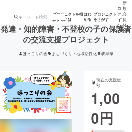
新
ロ
規
グ
会
プロジェクトを掲
はじ
プロジェクト
/
載するには
める
をさがす
イ
員
ン
登
発達・知的障害・不登校の子の保護者
録
の交流支援プロジェクト
人気のプロ
注目のリ
注目の新着プロ
募集終了が近いプ
もうすぐ公開
ほっこりの会
まちづくり・地域活性化
岐阜県
ジェクト
ターン
ジェクト
ロジェクト
されます
アート・写真
音楽
現在の支援総
額
1,00
テクノロジー・ガジェット
ゲーム・サ
0
円
映像・映画
書籍・雑誌
ビジネス・起業
チャレンジ