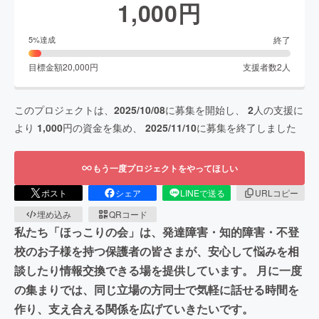
1,000
円
終了
5
%達成
目標金額
20,000
円
支援者数
2
人
このプロジェクトは、
2025/10/08
に募集を開始し、
2
人の支援に
より
1,000
円の資金を集め、
2025/11/10
に募集を終了しました
もう一度プロジェクトをやってほしい
ポスト
シェア
LINEで送る
URLコピー
埋め込み
QRコード
私たち「ほっこりの会」は、発達障害・知的障害・不登
校のお子様を持つ保護者の皆さまが、安心して悩みを相
談したり情報交換できる場を提供しています。 月に一度
の集まりでは、同じ立場の方同士で気軽に話せる時間を
作り、支え合える関係を広げていきたいです。