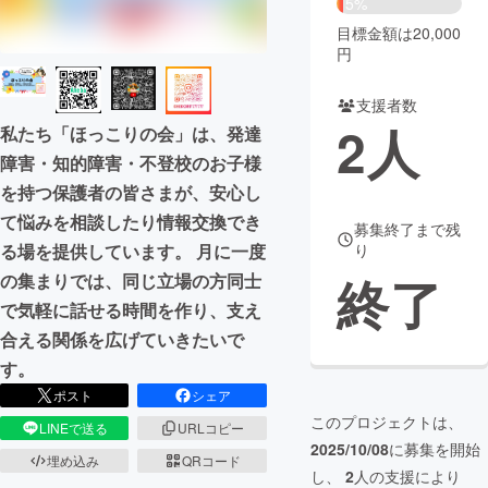
5%
目標金額は20,000
まちづくり・地域活性化
円
支援者数
CAMPFIRE for Social Good
CAMPFIRE Creation
2
人
私たち「ほっこりの会」は、発達
CAMPFIREふるさと納税
machi-ya
コミュニティ
障害・知的障害・不登校のお子様
を持つ保護者の皆さまが、安心し
て悩みを相談したり情報交換でき
募集終了まで残
る場を提供しています。 月に一度
り
終了
の集まりでは、同じ立場の方同士
で気軽に話せる時間を作り、支え
合える関係を広げていきたいで
す。
ポスト
シェア
このプロジェクトは、
LINEで送る
URLコピー
2025/10/08
に募集を開始
埋め込み
QRコード
し、
2
人の支援により