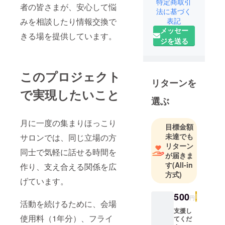
たとき、安
特定商取引
者の皆さまが、安心して悩
法に基づく
心した気持
表記
みを相談したり情報交換で
ちと同時
メッセー
に、まわり
きる場を提供しています。
ジを送る
から取り残
されたよう
な孤独も感
このプロジェクト
じました。
リターンを
で実現したいこと
選ぶ
診断までの
間は夫婦で
月に一度の集まりほっこり
ぶつかるこ
目標金額
とも多く、
未達でも
サロンでは、同じ立場の方
苦しい時期
リターン
同士で気軽に話せる時間を
が届きま
もありまし
す
(All-in
作り、支え合える関係を広
た。
方式)
げています。
そんな中、
500
円
医師や療育
活動を続けるために、会場
の先生方が
支援し
使用料（1年分）、フライ
てくだ
寄り添い、