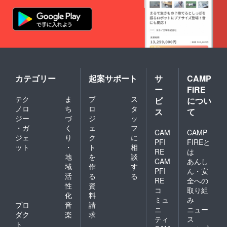
カテゴリー
起案サポート
サ
CAMP
ー
FIRE
テク
ま
プ
ス
ビ
につい
ノロ
ち
ロ
タ
ス
て
ジー
づ
ジ
ッ
・ガ
く
ェ
フ
CAM
CAMP
ジェ
り
ク
に
PFI
FIREと
ット
・
ト
相
RE
は
地
を
談
CAM
あんし
域
作
す
PFI
ん・安
活
る
る
RE
全への
性
資
コ
取り組
化
料
ミュ
み
プロ
音
請
ニ
ニュー
ダク
楽
求
ティ
ス
ト