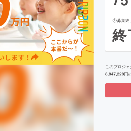
募集終
CAMPFIRE for Social Good
CAMPFIRE Creation
終
CAMPFIREふるさと納税
machi-ya
コミュニティ
このプロジェ
8,847,228
円