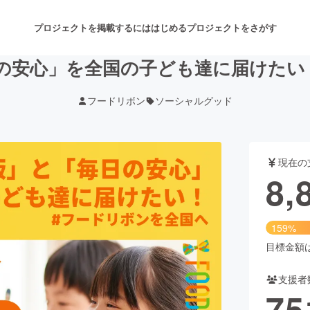
プロジェクトを掲載するには
はじめる
プロジェクトをさがす
の安心」を全国の子ども達に届けたい
フードリボン
ソーシャルグッド
注目のリターン
注目の新着プロジェクト
募集終了が近いプロジェクト
も
現在の
音楽
舞台・パフォーマンス
8,
ゲーム・サービス開発
フード・飲食店
159%
書籍・雑誌出版
アニメ・漫画
目標金額は5
支援者
チャレンジ
ビューティー・ヘルスケ
75