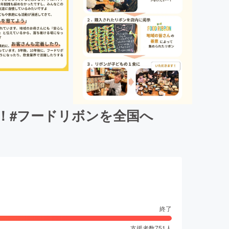
！#フードリボンを全国へ
終了
支援者数
751
人