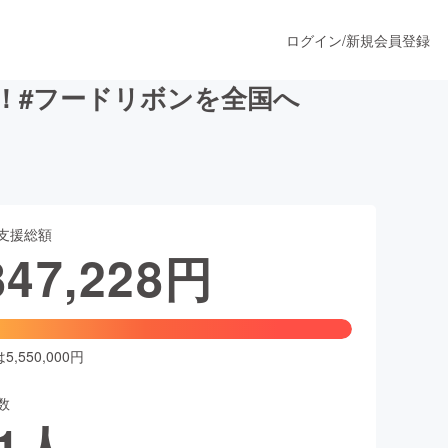
ログイン
/
新規会員登録
！#フードリボンを全国へ
うすぐ公開されます
支援総額
プロダクト
847,228
円
ファッション
スポーツ
,550,000円
数
ア
ソーシャルグッド
1
人