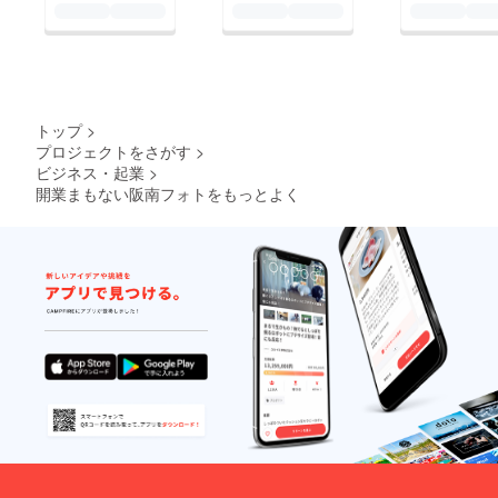
フィードバックやフォ
いのに名前だけ知って
より行います 事務所
ローなどをしながらお
もあまり意味ないです
所在地 大阪府 大阪市
互いに成長しあえる環
よね なので今回残り
東淀川区東中島1-13-
境作りもできる と先
30日もないですが、目
35 コボリマンション
輩のカメラマンからア
標金額を大幅に下げま
新大阪 411号室
トップ
>
ドバイスをいただきま
す！ 目標金額は300万
プロジェクトをさがす
>
した。 ドローンを
ビジネス・起業
>
円から、10万円に引き
開業まもない阪南フォトをもっとよく
使った新撮影サービス
下げます。 引き下げ
ドローンを使った新撮
た理由は、事業計画の
影サービスを提供する
詳細を練っていると、
ことによって、新しい
300万円という大金の
角度からの撮影が可能
必要性がないことがわ
になりました！ そこ
かりました。 この必
で、ドローンでの撮影
要性のない300万円と
サービスを一般家庭に
いお金をだれか支援し
も提出できれば、新し
てくれるのしょうか？
い角度からの撮影に
目標金額の10万円
よって、新しいことの
は、 今後の事業計画