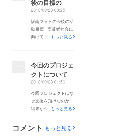
後の目標の
だ何もない事務所です
2018/09/23 08:25
がこれからいろいろ揃
えて事務所にしていき
阪南フォトの今後の活
ます さらに、事務所
動目標 高齢者社会に
の場所は母からのちに
向けて 孫活という
もっと見る
ここ生まれた地区だと
キーワードを元に高齢
言われ驚きました 生
者の方と若い世代の趣
まれは東淀川区 育ち
味の世界感の違いを自
今回のプロジェ
は阪南市(一時東大阪
分が話すことによって
や貝塚市にいました)
クトについて
若い世代との温度差を
2018年7月 阪南市で開
2018/09/23 01:56
縮めることができるか
業 そして生まれた地
もしれない！これは17
今回プロジェクトはな
区に 2018年10月に事
歳という若さだからこ
ぜ支援を頂けなのか
務所を賃貸 という面
そできることだと思っ
結果が今日ようやくわ
もっと見る
白いネタができました
ています！また、撮影
かりました プロジェ
さて プロジェクトは
の楽しさや撮った写真
クトを通して何がてき
本日を合わせて残り20
コメント
もっと見る
の喜びを感じてもらい
るか？ 阪南フォトと
日となりました 今回
撮影する際に指先と頭