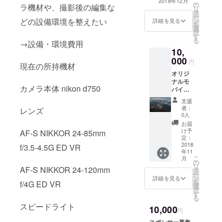
こ
2018年12月
はこち
ます。
の
す。その後ブロ
ラ機材や、撮影後の編集な
リ
ら
その
タ
グ記事をご覧頂
ー
http://i
後、11
どの設備環境を整えたい
ン
き最終調整を行
詳細を見る
を
mg.gg/
月下旬
選
い公開します。
択
Hm9W8
より順
す
る
LY ※リ
次発送
→設備・環境費用
ターン
を予定
10,
のオリ
してい
000
円
ジナル
現在の所持機材
ます。
グッズ
オリジ
はリ
ナルモ
カメラ本体 nikon d750
ターン
バイル
終了後
(10,000
支援
に制作
mAhタ
者：
レンズ
を行い
イプ)と
0人
ます、
iPhone
お届
その為
ケース
け予
AF-S NIKKOR 24-85mm
完成予
のセッ
定：
定日が
ト！
2018
f/3.5-4.5G ED VR
2018年
年11
iPhone
こ
月
11月頃
ケース
の
リ
になり
AF-S NIKKOR 24-120mm
の種類
タ
ー
ます。
は いず
ン
詳細を見る
を
f/4G ED VR
その
れか一
選
択
後、11
つをお
す
る
月下旬
選びい
スピードライト
より順
10,000
ただけ
円
次発送
ます。
スポンサー募集