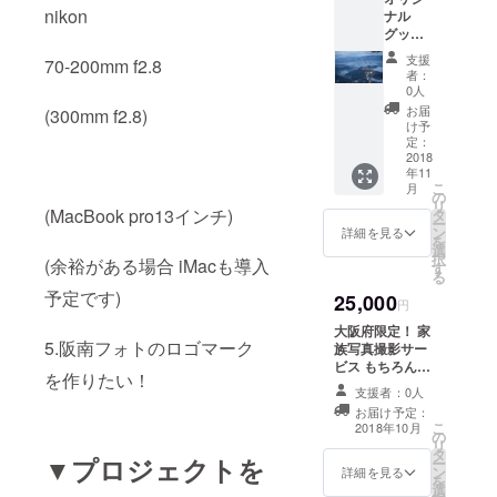
名入れも可能で
を予定
nikon
ナルモバイル
ナル
すのでご相談下
してい
バッテリーもつ
グッズ
さい。 阪南フォ
ます。
いてくる モバイ
セッ
トを応援して オ
支援
70-200mm f2.8
ルバッテリーは
ト！ 1.
リジナルケース
者：
大容量の
オリジ
0人
と壁紙を手に入
12000mAhタイ
ナルボ
れませんか？ さ
お届
(300mm f2.8)
プ さらにLEDラ
トル(モ
け予
らに名入れをし
イト付きです！
ノクロ)
定：
て世界に１つし
※リターンはプロ
2.オリ
2018
かないオリジナ
ジェクト募集終
年11
ジナル
ルケースと壁紙
こ
月
了後に撮影およ
モバイ
の
を作りません
リ
び編集を行うた
ルバッ
(MacBook pro13インチ)
タ
か？ ※リターン
ー
めに期間を多く
テリー
ン
詳細を見る
はプロジェクト
を
いただいていま
(カラー)
選
募集終了後に撮
択
す。 場合により
(余裕がある場合 iMacも導入
3.オリ
す
影および編集を
る
お届け日時が前
ジナル
行うために期間
予定です)
後いたします。
25,000
マグ
円
を多くいただい
カップ
ています。 場合
大阪府限定！ 家
(カラー)
によりお届け日
5.阪南フォトのロゴマーク
族写真撮影サー
さらに
時が前後いたし
ビス もちろん家
オリジ
を作りたい！
ます。
族だけでなく、
ナルポ
支援者：0人
友達やカップル
スト
お届け予定：
の方など、記念
カード3
こ
2018年10月
の
撮影に！ 割高で
枚つい
リ
タ
すが是非一度お
てきま
▼プロジェクトを
ー
ン
試しください！
詳細を見る
す！ オ
を
選
オススメは 写真
リジナ