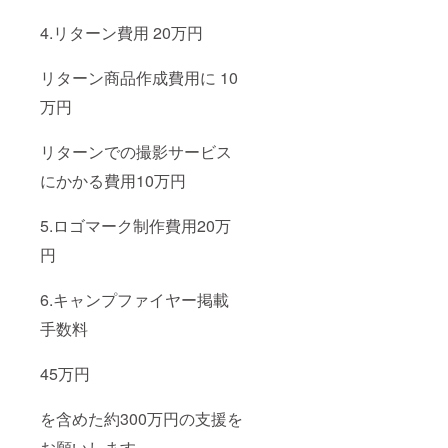
は別途
お好き
4.リターン費用 20万円
なサイ
ズでお
好きな
リターン商品作成費用に 10
だけお
買い求
万円
めいた
だけま
す。 も
リターンでの撮影サービス
ちろん
にかかる費用10万円
気に
入って
頂けた
5.ロゴマーク制作費用20万
お写真
のみお
円
買い求
めいた
だけま
6.キャンプファイヤー掲載
す。 ご
めんな
手数料
さい、
こちら
45万円
は全国
対応を
行って
を含めた約300万円の支援を
いる
為、お
お願いします。