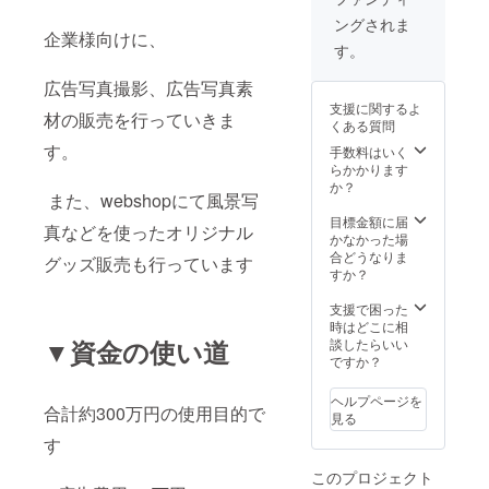
を編集
リターンは撮影
はご相談くださ
ご相談
及び加
ングされま
サービスのみに
い！ データの納
くださ
企業様向けに、
工した
なります。 撮影
品方法は主に
す。
い！
データ
写真は別途お好
JPG及び
データ
を専用
きなサイズでお
RAW(生データ)
広告写真撮影、広告写真素
の納品
のエ
好きなだけお買
にて納品いたし
方法は
支援に関するよ
ミィに
い求めいただけ
材の販売を行っていきま
ます。 JPGは加
主に
くある質問
アップ
ます。 もちろん
工を施したデー
JPG及
5.お手
気に入って頂け
す。
手数料はいく
タを納品しま
び
数です
たお写真のみお
らかかります
す。 記憶媒体は
RAW(生
がエ
買い求めいただ
か？
以下のいずれか
データ)
ミィに
また、webshopにて風景写
けます。 ごめん
に対応いたしま
にて納
無料登
なさい、こちら
目標金額に届
す ・USBメモ
品いた
真などを使ったオリジナル
録後閲
は全国対応を
かなかった場
リー ・メモリー
しま
覧して
行っている為、
合どうなりま
カード(SD、xqd
グッズ販売も行っています
す。
いけま
お日にちの確保
すか？
など) ・CDや
JPGは
す 6.お
が必要な他、
DVD その他メ
加工を
好きな
webページにて
支援で困った
ディアはご相談
施した
写真を
掲載スペースも
時はどこに相
ください
データ
選んで
少ない為、限定5
▼資金の使い道
談したらいい
を納品
お好き
名様までとさせ
ですか？
しま
なだけ
て頂きます。ご
す。 記
お買い
理解と程よろし
ヘルプページを
憶媒体
求め頂
くお願いしま
合計約300万円の使用目的で
見る
は以下
けま
す。
のいず
す！ 気
す
れかに
に入っ
対応い
このプロジェクト
た写真
たしま