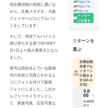
https://www.hananphoto.jp
現在通信制の高校に通いな
となりまし
https://www.officialwebshop.hananphoto.jp/
た井上桂雪
http://www.afn.jp/shop/32250
がら、文教スタヂオ、大阪
メッセー
です。
フォトサービスにアルバイ
ジを送る
屋号は阪南
トをしています。
フォトで
す。
そして、現在アルバイトと
よろしくお
リターンを
願いします
掛け持ちする形で2018年7
WEBサイト
選ぶ
月1日より個人事業主となり
1..現在製作
ました。
中のWEBサ
目標金額
イト
未達でも
屋号は現在住んでいる阪南
2. web shop
リターン
3.阪南フォト
市の名前と写真とわかるよ
が届きま
紹介ページ
す
(All-in
うにフォトを付けて阪南
方式)
フォトにしました。これか
3,0
00
らフリーカメラマンとし
円
3,000円
て、家族写真、広告写真な
のリ