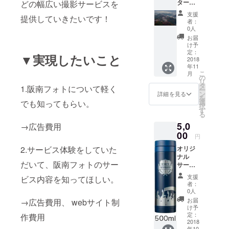
ターン
どの幅広い撮影サービスを
内容
支援
提供していきたいです！
websho
者：
pで現在
0人
販売中
お届
のオリ
け予
ジナル
定：
▼実現したいこと
ポスト
2018
年11
カード
こ
月
1枚 オ
の
リ
リジナ
タ
1.阪南フォトについて軽く
ー
ルパズ
ン
詳細を見る
を
ル 1
選
でも知ってもらい。
択
セット
す
る
ここだ
5,0
けでし
→広告費用
か手に
00
円
入らな
2.サービス体験をしていた
オリジ
いオリ
ナル
ジナル
だいて、阪南フォトのサー
サーモ
パズル
ステン
と同じ
支援
ビス内容を知ってほしい。
レスボ
写真を
者：
トル
使った
0人
（レー
ポスト
お届
→広告費用、 webサイト制
ザー彫
カード
け予
刻)500
をセッ
定：
作費用
mlをプ
2018
トに！
年10