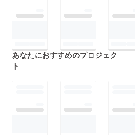
諦めていません！ 今
こちらのフォームは完
揮する機会があまりあ
回のプロジェクトを共
全に独立したフォーム
りません。 そこで、
有してくれた方、見て
です。一から設計し構
駆け出しのモデルさん
くれた方にとても感謝
築しています。 その
やメイクアップさんで
しています。 今回の
ため、面倒な会員登
新規グループを作り、
プロジェクトは、お金
録、迷惑に感じること
活動することによっ
の支援ではなく、共有
が多いメールマガジン
て、お互いに協力する
あなたにおすすめのプロジェク
をして頂けただけで今
などの配信は一切あり
関係、お互いにフォ
回のプロジェクトの一
ト
ません！ さらに！！
ローしあえるグループ
部目標『阪南フォトを
予約キャンセルは前日
を作れたらと考えてい
もっと知って欲しい』
までは大丈夫なので気
ます。 また、同世代
は果たせています。で
軽に予約していただけ
や業歴の浅いグループ
もよく考えてみると、
ると嬉しいです！ (あ
なら 夢のスタート地
本当にこのプロジェク
くまで現段階での予定
点は同じです！ 同時
トは今の自分にも、支
です) さらに現在新規
期からスタートして夢
援者にもメリットがな
プロジェクトが進行中
を目指す仲間です！
い さらに阪南フォト
です！ 詳細は決まり
なので、お互いに
の事業計画の詳細がな
次第こちらの活動報告