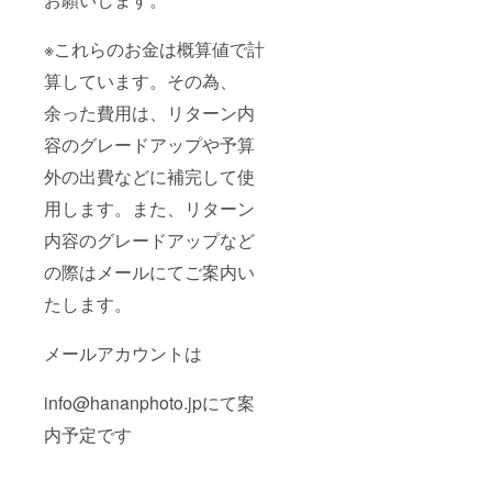
日にち
の確保
が必要
※これらのお金は概算値で計
になり
ます、
算しています。その為、
その為
余った費用は、リターン内
限定10
名様ま
容のグレードアップや予算
でとさ
せて頂
外の出費などに補完して使
きま
す。ご
用します。また、リターン
理解と
程よろ
内容のグレードアップなど
しくお
願いし
の際はメールにてご案内い
ます
たします。
メールアカウントは
info@hananphoto.jpにて案
内予定です