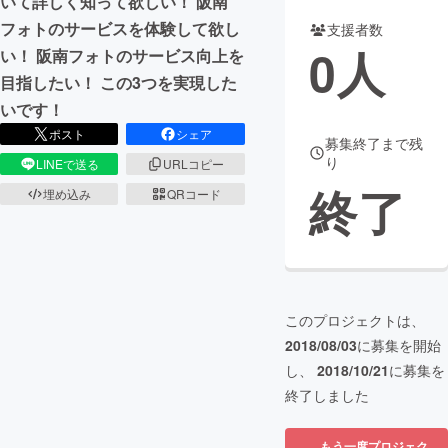
いて詳しく知って欲しい！ 阪南
フォトのサービスを体験して欲し
支援者数
まちづくり・地域活性化
0
人
い！ 阪南フォトのサービス向上を
目指したい！ この3つを実現した
CAMPFIRE for Social Good
CAMPFIRE Creation
いです！
CAMPFIREふるさと納税
machi-ya
コミュニティ
ポスト
シェア
募集終了まで残
り
LINEで送る
URLコピー
終了
埋め込み
QRコード
このプロジェクトは、
2018/08/03
に募集を開始
し、
2018/10/21
に募集を
終了しました
もう一度プロジェク