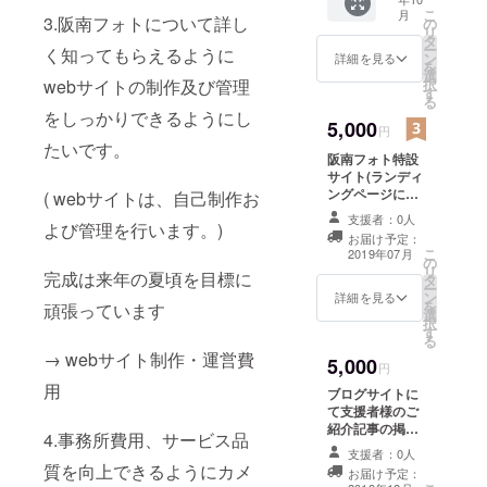
レゼン
パズル
こ
月
ト！ こ
3.阪南フォトについて詳し
にする
の
リ
のプレ
写真は
タ
ー
く知ってもらえるように
ゼント
この中
ン
詳細を見る
を
の特徴
から自
選
webサイトの制作及び管理
択
は レー
由に選
す
る
ザー彫
べま
をしっかりできるようにし
刻の高
5,000
す！
円
級感あ
http://i
たいです。
阪南フォト特設
るボト
mg.gg/n
サイト(ランディ
ル！ さ
qom9E
ングページにて
らに保
( webサイトは、自己制作お
b ※リ
作成予定)にて 支
温・保
ターン
支援者：0人
よび管理を行います。)
援者のご紹介を
冷効果
のオリ
お届け予定：
します！ また企
も抜
ジナル
こ
2019年07月
の
業様には、 スポ
群。 さ
グッズ
リ
完成は来年の夏頃を目標に
タ
ンサーリンクの
らに同
はリ
ー
ン
掲載も可能です
じ写真
詳細を見る
ターン
を
頑張っています
選
スポンサーリン
を使っ
終了後
択
す
クでの掲載も同
たフル
に制作
る
様のランディン
カラー
を行い
→ webサイト制作・運営費
5,000
グページにてご
のポス
円
ます、
紹介いたしま
トカー
その為
用
ブログサイトに
す。 掲載は、企
ドも1枚
完成予
て支援者様のご
業様の希望され
プレゼ
定日が
紹介記事の掲載
4.事務所費用、サービス品
る言葉なども
ント！
2018年
記事が完成しま
100文字程度掲
支援者：0人
写真サ
11月頃
したらメールに
質を向上できるようにカメ
載できます。
ンプル
お届け予定：
になり
てご連絡致しま