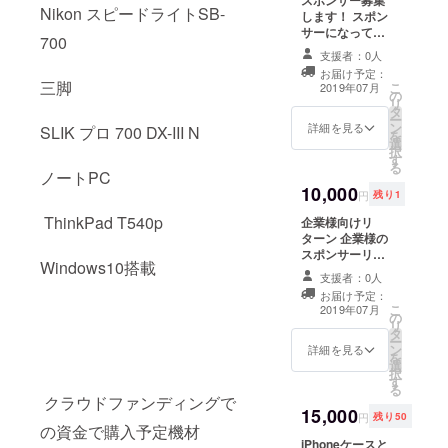
を予定
puレ
Nikon スピードライトSB-
します！ スポン
してい
ザー
サーになってい
ます。
ケー
700
ただける方募集
写真は
ス:iPho
支援者：0人
中！ 主な掲載場
イメー
ne6/6s/
お届け予定：
所は阪南フォト
ジで
7/8 手帳
三脚
こ
2019年07月
の
webサイト内特
す。
型ケー
リ
タ
設スポンサー
ス:iPho
ー
ン
ページにて紹
詳細を見る
SLIK プロ 700 DX-III N
ne6/6s/
を
選
介。 また、使用
7/8/X ソ
択
す
するカメラ機材
フト
る
ノートPC
等にもロゴマー
ケー
10,000
ク掲載などを行
ス:iPho
円
残り1
います。 また、
ne6/6s/
ThinkPad T540p
企業様向けリ
個人の方へは
7/8/X
ターン 企業様の
webサイト特設
ハード
スポンサーリン
ページにて、ご
ケー
Windows10搭載
ク掲載、 および
希望される方法
ス:iPho
支援者：0人
ブログサイトに
で掲載いたしま
ne
お届け予定：
て企業様の紹介
す。 またスポン
5/5s/SE
こ
2019年07月
の
記事を掲載しま
サー契約頂いた
/6/6Plus
リ
タ
す。
方限定でスポン
/6s/6sPl
ー
ン
詳細を見る
サー契約期間中
us/7/7Pl
を
選
は撮影料金の割
us/8/8Pl
択
す
引もいたしま
us/X
る
クラウドファンディングで
す。 掲載はweb
iPhone
15,000
サイト完成予定
円
残り50
ケース
の資金で購入予定機材
の2019年7月よ
にする
iPhoneケースと
り1年間の2020