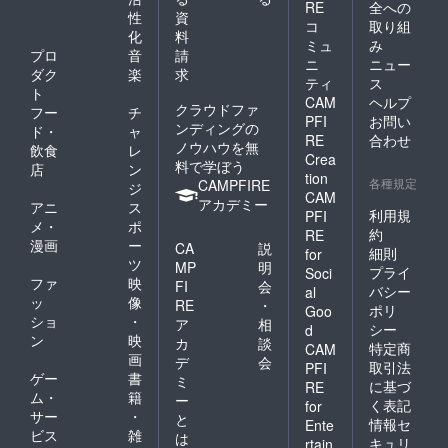
好きなカメラだけでな
RE
全への
トお待ちしています！
性
資
コ
取り組
く、乃木坂46や欅坂
化
料
ミュ
み
46、たこ焼きレイン
プロ
音
請
ニ
ニュー
ダク
楽
求
ボーなど様々なアイド
ティ
ス
ト
CAM
ヘルプ
ルに興味がある方を集
クラウドファ
フー
チ
PFI
お問い
ンディングの
めてイベント企画をし
ド・
ャ
RE
合わせ
ノウハウを無
飲食
レ
たいと考えてます。
Crea
料で学ぼう
店
ン
tion
また、そこから撮影す
各種規定
CAMPFIRE
ジ
CAM
アカデミー
る事にも繋がり、そこ
アニ
ス
利用規
PFI
メ・
ポ
から仕事の依頼の可能
約
RE
漫画
ー
CA
説
細則
for
性を広げることができ
ツ
MP
明
プライ
Soci
るのではないかと
ファ
映
FI
会
バシー
al
ッ
像
2018年9月23日 追記
RE
・
ポリ
Goo
ショ
・
ア
相
シー
写真を使った学習グッ
d
ン
映
カ
談
特定商
CAM
ズ作りなども行なって
画
デ
会
取引法
PFI
ゲー
書
いきたいと思いまし
ミ
に基づ
RE
ム・
籍
ー
た。 詳細は決定次第
く表記
for
サー
・
と
情報セ
Ente
報告します！ 以上の
ビス
雑
は
キュリ
rtain