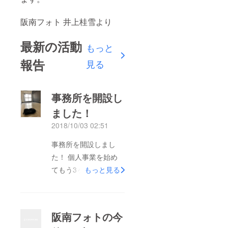
阪南フォト 井上桂雪より
最新の活動
もっと
報告
見る
事務所を開設し
ました！
2018/10/03 02:51
事務所を開設しまし
た！ 個人事業を始め
てもう3ヶ月が過ぎて
もっと見る
4ヶ月目に入りまし
た！ そして今月10月
より事務所を借りるこ
阪南フォトの今
とができました。 ま