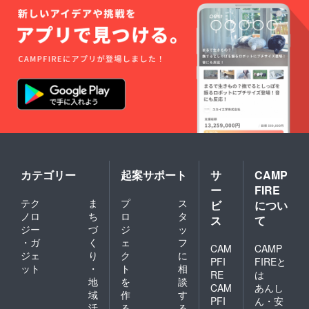
発見から良い想い出に
を立てていく中で必要
残して欲しいと思いま
な準備金、事業計画に
した。 カメラマンと
沿ったプロジェクトを
いうこと肩書きに縛ら
始める為の準備金に使
れない！ カメラマン
います 事業計画は近
だけの仕事では、もう
いうちに発表できると
すでにカメラマンの方
思いますので、楽しみ
がたくさんいます。
にしていてください
そこで自分の良さを出
ね！ ただ、プロジェ
すには ということで
クトのページ上では変
カテゴリー
起案サポート
サ
CAMP
先日とある方からこん
化はありませんが、リ
ー
FIRE
なアドバイスをいただ
ターン内容に新しいリ
テク
ま
プ
ス
ビ
につい
きました カメラマン
ターンを追加しますの
ノロ
ち
ロ
タ
ス
て
ではなくて、アイドル
ジー
づ
ジ
ッ
で、ぜひこんなリター
・ガ
く
ェ
フ
愛好家として自己紹介
CAM
CAMP
ンが欲しいなどありま
ジェ
り
ク
に
してみればと たしか
PFI
FIREと
したら、ぜひコメント
ット
・
ト
相
RE
は
に、その手があったか
地
を
談
などでご相談くださ
CAM
あんし
域
作
す
と思いました 自分の
PFI
ん・安
い！ 皆さんのコメン
活
る
る