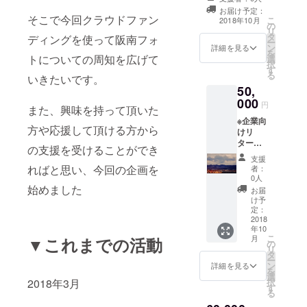
ススメ
ンネームなどを
録をお願いして
定日が
お届け予定：
は 写真
webサイトにて
そこで今回クラウドファン
います。 6.あと
こ
2018年10月
2018年
は欲し
の
約1年間支援して
はお好きな写真
リ
11月頃
い分、
タ
いただいた方と
ディングを使って阪南フォ
を選んでお好き
ー
になり
欲しい
ン
して紹介しま
詳細を見る
な大きさでお好
を
ます。
トについての周知を広げて
サイズ
選
す！ もちろん家
きなだけお買い
択
その
だけお
す
族だけでなく、
求め頂けます！
る
後、11
いきたいです。
買い求
友達やカップル
一番のポイント
月下旬
50,
めいた
の方、色々な方
は 気に入った写
より順
000
だけま
に 割高ですが是
円
真を好きなだ
また、興味を持って頂いた
次発送
す！ ま
非一度お試しく
け！ 気に入った
を予定
※企業向
たデー
ださい！ オスス
写真を好きな大
方や応援して頂ける方から
してい
けリ
タのダ
メは 写真は欲し
きさで！ 撮影は
ます。
ターン
ウン
い分、欲しいサ
の支援を受けることができ
10月より順次
です
ロード
イズだけお買い
支援
行っていきま
2018年
機能も
ればと思い、今回の企画を
求めいただけま
者：
す！ こちらのリ
10月下
ついた
0人
す！ またデータ
ターンは撮影
旬より
始めました
エミィ
のダウンロード
お届
サービスのみに
順次撮
にて写
け予
機能もついたエ
なります。 撮影
影を
定：
真の閲
ミィにて写真の
写真は別途お好
行って
2018
覧及び
閲覧及び購入が
きなサイズでお
年10
いきま
購入が
可能！ 撮影サー
好きなだけお買
こ
月
▼これまでの活動
す。 お
の
可能！
ビスの流れ 1.リ
い求めいただけ
リ
急ぎの
タ
撮影
ターン終了後
ます。 もちろん
ー
方はご
ン
サービ
詳細を見る
メールにて撮影
気に入って頂け
を
相談く
選
スの流
日時や場所など
たお写真のみお
2018年3月
択
ださい
す
れ 1.リ
の打ち合わせ 2.
買い求めいただ
る
主なリ
ターン
撮影日前日に最
けます。
ターン