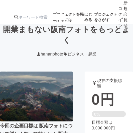
新
ロ
規
グ
会
プロジェクトを掲
はじ
プロジェクト
/
載するには
める
をさがす
イ
員
ン
登
開業まもない阪南フォトをもっとよ
録
く
人気のプロ
注目のリ
注目の新着プロ
募集終了が近いプ
もうすぐ公開
hananphoto
ビジネス・起業
ジェクト
ターン
ジェクト
ロジェクト
されます
アート・写真
音楽
現在の支援総
額
0
円
テクノロジー・ガジェット
ゲーム・サ
映像・映画
書籍・雑誌
0%
目標金額は
今回の企画目標は 阪南フォトにつ
3,000,000円
ビジネス・起業
チャレンジ