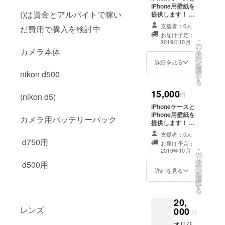
写真サ
iPhone用壁紙を
年7月までを予定
ンプル
()は資金とアルバイトで稼い
提供します！ も
しています。
http://i
ちろん画像は、
支援者：0人
mg.gg/n
だ費用で購入を検討中
お持ちのiPhone
qom9E
お届け予定：
に合わせたオリ
こ
2019年10月
b ※リ
の
ジナル画像を撮
リ
カメラ本体
ターン
タ
影します！ ま
ー
のオリ
ン
た、壁紙とケー
詳細を見る
を
ジナル
選
スの写真は別々
nikon d500
択
グッズ
す
でも大丈夫です
る
はリ
が、せっかくな
ターン
15,000
ので一緒にされ
円
(nikon d5)
終了後
るのをおすすめ
iPhoneケースと
に制作
します。 また、
iPhone用壁紙を
を行い
カメラ用バッテリーパック
名入れも可能で
提供します！ も
ます、
すのでご相談下
ちろん画像は、
その為
さい。 阪南フォ
支援者：0人
お持ちのiPhone
完成予
d750用
トを応援して オ
お届け予定：
に合わせたオリ
定日が
こ
リジナルケース
2019年10月
の
ジナル画像を撮
2018年
リ
と壁紙を手に入
タ
影します！ ま
11月頃
d500用
ー
れませんか？ さ
ン
た、壁紙とケー
になり
詳細を見る
を
らに名入れをし
選
スの写真は別々
ます。
択
て世界に１つし
す
でも大丈夫です
その
る
かないオリジナ
が、せっかくな
後、11
ルケースと壁紙
20,
ので一緒にされ
月下旬
を作りません
レンズ
000
るのをおすすめ
より順
円
か？ さらに、50
します。 また、
次発送
人限定でオリジ
オリジ