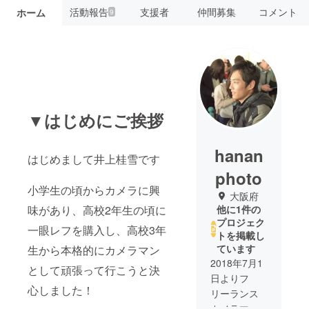
活動報告
支援者
仲間募集
コメント
ホーム
9
▼はじめにご挨拶
hanan
はじめまして井上桂雪です
photo
小学生の頃からカメラに興
大阪府
味があり、高校2年生の頃に
他に1件の
プロジェク
一眼レフを購入し、高校3年
トを掲載し
ています
生から本格的にカメラマン
2018年7月1
として頑張って行こうと決
日よりフ
心しました！
リーランス
カメラマン