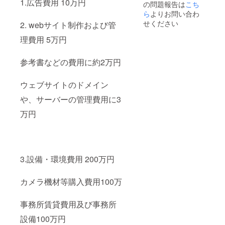
1.広告費用 10万円
を好き
の問題報告は
こち
す ・
なだ
ら
よりお問い合わ
USBメ
け！ 気
せください
2. webサイト制作および管
モリー
に入っ
・メモ
て写真
理費用 5万円
リー
を好き
カード
な大き
(SD、
さで！
参考書などの費用に約2万円
xqdな
沖縄か
ど) ・
ら北海
CDや
道まで
ウェブサイトのドメイン
DVD そ
対応し
の他メ
や、サーバーの管理費用に3
ます！
ディア
撮影は
万円
はご相
10月よ
談くだ
り順次
さい
行って
いきま
す！ こ
ちらの
3.設備・環境費用 200万円
リター
ンは撮
影サー
カメラ機材等購入費用100万
ビスの
みにな
事務所賃貸費用及び事務所
りま
す。 撮
設備100万円
影写真