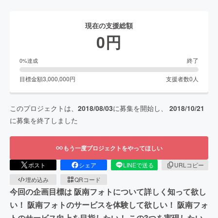
現在の支援総額
0
円
終了
0
%達成
目標金額
3,000,000
円
支援者数
0
人
このプロジェクトは、
2018/08/03
に募集を開始し、
2018/10/21
に募集を終了しました
もう一度プロジェクトをやってほしい
ポスト
シェア
LINEで送る
URLコピー
埋め込み
QRコード
今回の企画目標は 阪南フォトについて詳しく知って欲し
い！ 阪南フォトのサービスを体験して欲しい！ 阪南フォ
トのサービス向上を目指したい！ この3つを実現したい