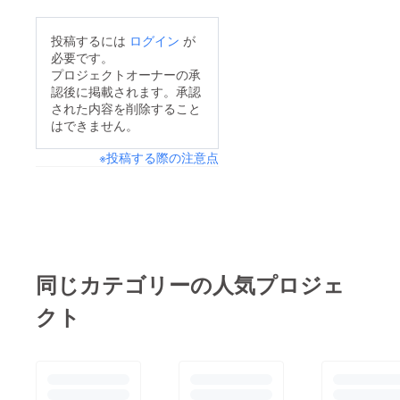
しての事業目的は何
のプロジェクトの大き
を使うので認知症予防
か？ このプロジェク
な目標 「阪南フォト
投稿するには
ログイン
が
に効果があるかもしれ
トのメリットは誰にあ
を多くの方に知っても
必要です。
ない。 駆け出しのモ
るのか？自分だけしか
プロジェクトオーナーの承
らう」 は本プロジェ
デルやメイクアップを
認後に掲載されます。承認
メリットがない 支援
クトの共有等、閲覧等
目指してる方へ 一緒
された内容を削除すること
してくれた方にはいい
をして頂き多くの方や
はできません。
に夢を叶え 楽しい未
ことがないのでは？
企業様からの問い合わ
来を作りませんか？
※投稿する際の注意点
撮影サービスなんてど
せがありました。 本
撮影カメラマンは撮影
このだれかわからない
プロジェクトをご覧頂
する為にはモデルが必
のに依頼できませんよ
いた方、本プロジェク
要です。 モデルさん
ね オリジナルグッ
トを共有して頂いた方
の良さを出すにはメイ
ズって言われてもどん
へ 本当にありがとう
クアップさんやカメラ
なものかも詳しく説明
同じカテゴリーの人気プロジェ
ございます。 そして
マンが必要になってき
できてなかったですも
予約システムの導入を
ます。 さらにメイク
クト
んね その他にも色々
10月4日に予定してい
アップさんは、自分の
気づいた点がたくさん
ます。 これからは予
実力を出すにはモデル
あります。 ですが、
約フォームから簡単に
さんとカメラマンがい
今回のプロジェクトは
予約出来る時代です！
なければ自分の力を発