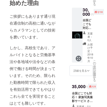
択
始めた理由
す
は欲しい分、欲
ルボト
る
しいサイズだけ
ル用写
30,
お買い求めいた
真
残り10
000
だけます！ また
円
http://i
ご挨拶にもあります通り現
データのダウン
mg.gg/
全国ど
ロード機能もつ
在通信制の高校に通いなが
Hm9W8
こでも
いたエミィにて
LY オリ
対応！
写真の閲覧及び
らカメラマンとしての技術
ジナル
家族写
購入が可能！ 撮
支援
グッズ
真撮影
を磨いています。
影サービスの流
者：
用写真
サービ
0人
れ 1.リターン終
サンプ
ス もち
了後メールにて
お届
ル
ろん家
しかし、高校生であり、ア
け予
撮影日時や場所
http://i
族だけ
定：
などの打ち合わ
mg.gg/n
ルバイトとなると労働基準
でな
2018
せ 2.撮影日前日
qom9E
年10
く、友
に最終確認をお
b ※リ
法や各地域や法令などの条
こ
月
達や
の
電話にて確認を
ターン
リ
カップ
タ
行います 3.撮影
例で働ける時間が決まって
のオリ
ー
ルの
ン
詳細を見る
日当日 撮影サー
ジナル
を
方、
選
います。そのため、限られ
ビスを一日体験
グッズ
択
色々な
す
しながら楽しん
はリ
る
方に 割
た勤務時間で限られた収入
でください！ 4.
ターン
高です
35,000
撮影データを編
円
残り5
終了後
を有効活用できてもやはり
が是非
集及び加工した
に制作
一度お
全国どこでも対
データを専用の
を行い
これら全てを実現すること
試しく
応！ 家族写真撮
エミィにアップ
ます、
ださ
影サービス さら
5.お手数ですが
はとても難しいです。
その為
い！ オ
に！お名前やペ
エミィに無料登
支援者：0人
完成予