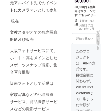
60,000
終了後
円
終確認をお電話
元アルバイト先でのイベン
内容は
メール
にて確認を行い
50,000円 ※企業
以下の
にて撮
トにカメラマンとして参加
ます 3.撮影日当
向けリターンで
通りで
影日時
日 撮影サービス
す こちらのリ
す 商品
や場所
を一日体験しな
ターンは、 web
撮影、
現在
支援者：0人
などの
がら楽しんでく
ページにて法人
広告写
打ち合
ださい！ 4.撮影
お届け予定：
名や会社名を支
真撮影
こ
2018年10月
わせ 2.
データを編集及
の
援していただい
文教スタヂオでの観光写真
など会
リ
撮影日
び加工したデー
タ
た企業様として
社で必
ー
前日に
タを専用のエ
ン
撮影及び販売
約1年間紹介を含
詳細を見る
要な写
を
最終確
ミィにアップ 5.
選
めます。 2018年
真や写
択
認をお
お手数ですがエ
す
10月下旬より順
真素材
る
電話に
ミィに無料登録
大阪フォトサービスにて、
次撮影を行って
このプロ
を提供
て確認
後閲覧していけ
いきます。 お急
しま
を行い
ジェクト
小・中・高をメインとした
ます 6.お好きな
ぎの方はご相談
す。 も
ます 3.
写真を選んでお
ください 主なリ
は、
All-In方
ちろん
スポーツスナップ撮影、集
撮影日
好きなだけお買
ターン内容は以
枚数は
当日 撮
式
です。
い求め頂けま
下の通りです 商
合写真撮影
無制限
影サー
す！ 気に入った
品撮影、広告写
目標金額に
です！
ビスを
写真を好きなだ
真撮影など会社
また、
一日体
関わらず、
け！ 気に入って
で必要な写真や
阪南フォトとして活動は
撮影
験しな
写真を好きな大
写真素材を提供
2018/10/21
データ
がら楽
きさで！ 沖縄か
します。 もちろ
の著作
しんで
23:59:59
ま
ら北海道まで対
家族写真などの記念撮影
ん枚数は無制限
権譲渡
くださ
応します！ 撮影
です！ また、撮
でに集まっ
も可能
い！ 4.
は10月下旬より
サービス、商品撮影サービ
影データの著作
ですの
撮影
た金額が
順次行っていき
権譲渡も可能で
で、そ
スなどの撮影サービス
データ
ます！ こちらの
すので、その際
ファンディ
の際は