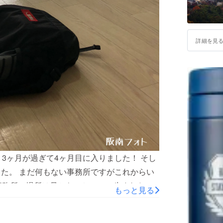
詳細を見
3ヶ月が過ぎて4ヶ月目に入りました！ そし
した。 まだ何もない事務所ですがこれからい
事務所の場所は母からのちにここ生まれた地
もっと見る
ちは阪南市(一時東大阪や貝塚市にいました)
 2018年10月に事務所を賃貸 という面白い