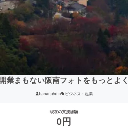
開業まもない阪南フォトをもっとよ
hananphoto
ビジネス・起業
現在の支援総額
0
円