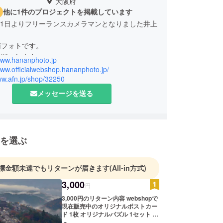
大阪府
他に1件のプロジェクトを掲載しています
7月1日よりフリーランスカメラマンとなりました井上
。
南フォトです。
お願いします
/www.hananphoto.jp
ト
www.officialwebshop.hananphoto.jp/
製作中のWEBサイト
ww.afn.jp/shop/32250
op
メッセージを送る
ォト紹介ページ
を選ぶ
標金額未達でもリターンが届きます
(All-in方式)
3,000
円
3,000円のリターン内容 webshopで
現在販売中のオリジナルポストカー
ド 1枚 オリジナルパズル 1セット こ
こだけでしか手に入らないオリジナ