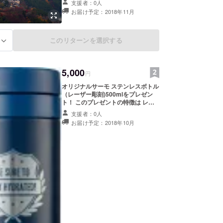
支援者：0人
ルパズルと同じ写真を使ったポスト
お届け予定：2018年11月
カードをセットに！ パズルにする写
真はこの中から自由に選べます！
http://img.gg/nqom9Eb ※リターン
のオリジナルグッズはリターン終了
このリターンを選択する
る
後に制作を行います、その為完成予
定日が2018年11月頃になります。
その後、11月下旬より順次発送を予
定しています。
5,000
円
オリジナルサーモ ステンレスボトル
（レーザー彫刻)500mlをプレゼン
ト！ このプレゼントの特徴は レー
ザー彫刻の高級感あるボトル！ さら
支援者：0人
に保温・保冷効果も抜群。 さらに同
お届け予定：2018年10月
じ写真を使ったフルカラーのポスト
カードも1枚プレゼント！ 写真サン
プルはこちら
http://img.gg/Hm9W8LY ※リターン
のオリジナルグッズはリターン終了
後に制作を行います、その為完成予
定日が2018年11月頃になります。
その後、11月下旬より順次発送を予
定しています。 写真はイメージで
す。