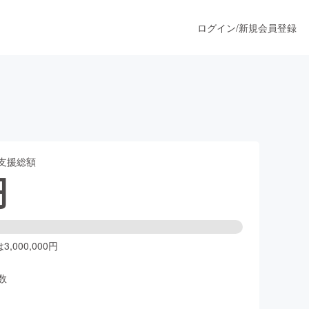
ログイン
/
新規会員登録
く
うすぐ公開されます
支援総額
プロダクト
円
ファッション
スポーツ
,000,000円
数
ア
ソーシャルグッド
人