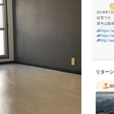
2018年
桂雪です
屋号は阪
よろしく
https:/
WEBサイ
https://
1..現在
http://w
2. web sh
3.阪南フ
リターン
目