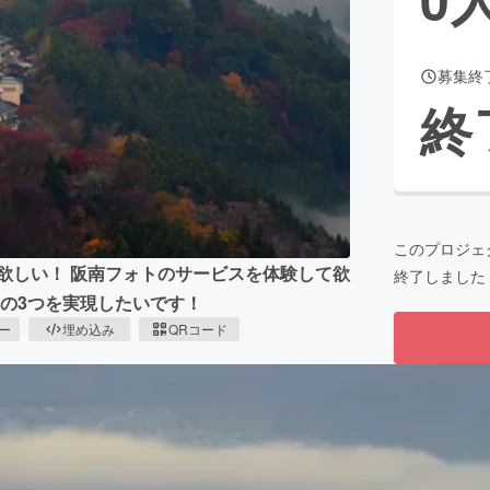
募集終
CAMPFIRE for Social Good
CAMPFIRE Creation
終
CAMPFIREふるさと納税
machi-ya
コミュニティ
このプロジェ
欲しい！ 阪南フォトのサービスを体験して欲
終了しました
この3つを実現したいです！
ピー
埋め込み
QRコード