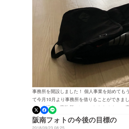
事務所を開設しました！ 個人事業を始めてもう
て今月10月より事務所を借りることができま
ろいろ揃えて事務所にしていきます さらに、
区だと言われ驚きました 生まれは東淀川区 育
阪南フォトの今後の目標の
2018年7月 阪南市で開業 そして生まれた地区に
2018/09/23 08:25