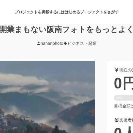
プロジェクトを掲載するには
はじめる
プロジェクトをさがす
開業まもない阪南フォトをもっとよ
hananphoto
ビジネス・起業
注目のリターン
注目の新着プロジェクト
募集終了が近いプロジェクト
も
現在の
音楽
舞台・パフォーマンス
0
ゲーム・サービス開発
フード・飲食店
0%
書籍・雑誌出版
アニメ・漫画
目標金額は3
支援者
チャレンジ
ビューティー・ヘルスケ
0