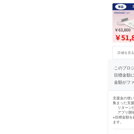
詳細を見
このプロ
目標金額
金額がフ
支援金の使
集まった支
リターン
アプリ開
※目標金額
ます。