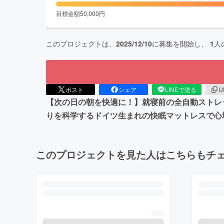
目標金額
50,000
円
このプロジェクトは、
2025/12/10
に募集を開始し、
1
人
ポスト
シェア
LINEで送る
U
【次の日の朝を快適に！】就寝前の全自動ストレ
りを科学するドイツ生まれの快眠マットレスで心
このプロジェクトを見た人はこちらもチ