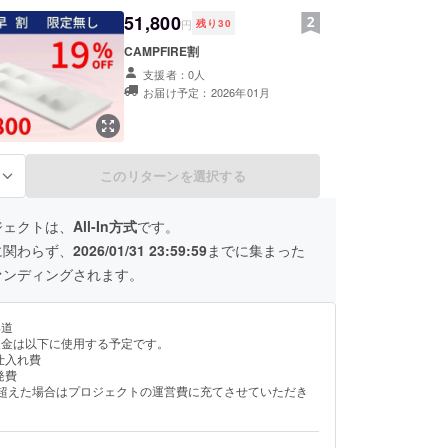
51,800
円
残り
30
CAMPFIRE割
支援者：0人
お届け予定：2026年01月
このリターンを選択する
る
ジェクトは、
All-In方式
です。
に関わらず、
2026/01/31 23:59:59
までに集まった
ァンディングされます。
い道
援金は以下に使用する予定です。
仕入れ費
発費
を超えた場合はプロジェクトの運営費に充てさせていただき