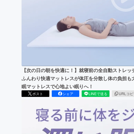
まちづくり・地域活性化
【次の日の朝を快適に！】就寝前の全自動ストレッ
ふんわり快適マットレスが体圧を分散し体の負担も
眠マットレスで心地よい眠りへ！
ポスト
シェア
LINEで送る
URLコ