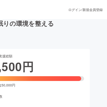
ログイン
/
新規会員登録
眠りの環境を整える
うすぐ公開されます
支援総額
プロダクト
,500
円
ファッション
スポーツ
0,000円
数
ア
ソーシャルグッド
人