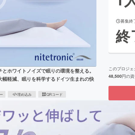
募集終
CAMPFIRE for Social Good
CAMPFIRE Creation
終
CAMPFIREふるさと納税
machi-ya
コミュニティ
このプロジェ
チとホワイトノイズで眠りの環境を整える。
48,500
円の資
大幅軽減、眠りを科学するドイツ生まれの快
ピー
埋め込み
QRコード