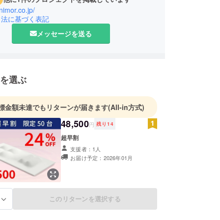
unimor.co.jp/
引法に基づく表記
メッセージを送る
を選ぶ
標金額未達でもリターンが届きます
(All-in方式)
48,500
円
残り
14
超早割
支援者：1人
お届け予定：2026年01月
このリターンを選択する
る