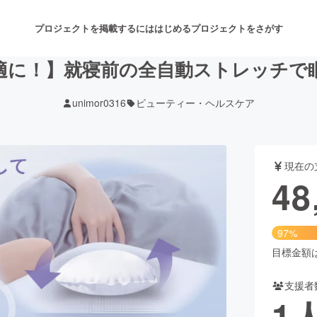
プロジェクトを掲載するには
はじめる
プロジェクトをさがす
適に！】就寝前の全自動ストレッチで
unimor0316
ビューティー・ヘルスケア
注目のリターン
注目の新着プロジェクト
募集終了が近いプロジェクト
も
現在の
音楽
舞台・パフォーマンス
48
ゲーム・サービス開発
フード・飲食店
97%
書籍・雑誌出版
アニメ・漫画
目標金額は5
支援者
チャレンジ
ビューティー・ヘルスケ
1