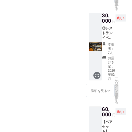
＋
選
択
Mead-
す
る
真紅-1
30,
本） 天
残り3
鷹ミー
000
円
ドシ
◎レス
リーズ3
トラン
種を贅
イベン
沢に飲
ト（お
み比べ
支援
披露目
できる
者：
会＆ペ
特別
7人
アリン
セッ
お届
グディ
ト。 味
け予
ナー）
の幅・
定：
天鷹酒
2026
香りの
年02
造の新
奥行き
こ
月
作「ド
を存分
の
リ
ライ
に楽し
タ
ー
ミー
める内
ン
詳細を見る
を
ド」を
容で
選
択
初披露
す。 好
す
る
する特
評につ
60,
別ディ
き追加
残り1
ナーイ
000
いたし
円
ベント
まし
【ペア
を、麻
た。 リ
セッ
布台ヒ
ターン
ト】レ
ルズの