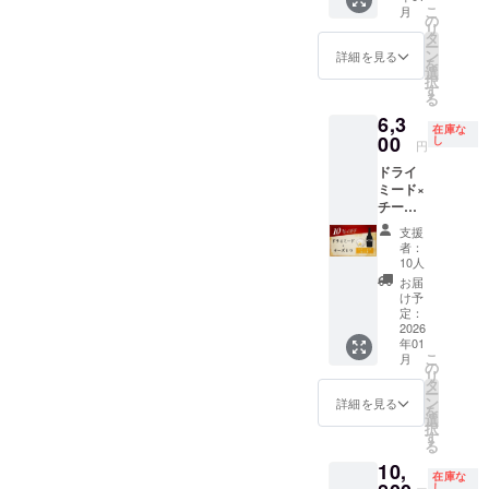
口とド
す。 商
の可能
す。 商
Mead -
こ
月
本 ＋天
ライ、2
の
品開封
性はあ
品開封
Dry』を
リ
鷹 蜂蜜
つの個
タ
前には
るこ
前には
6月の一
ー
酒 1本
性を飲
ン
必ずお
と、ご
詳細を見る
必ずお
般販売
を
＋
み比べ
選
届けの
了承く
届けの
に先駆
択
Mead-
なが
す
リター
ださ
リター
けてお
る
真紅-1
ら、
ンに貼
い。 ※
ンに貼
送りし
6,3
本） 天
ミード
付され
有効期
付され
ます。
在庫な
鷹ミー
00
の新し
し
たラベ
限：
たラベ
円
※リター
ドシ
い魅力
ルや注
2026年
ルや注
ンは
ドライ
リーズ3
を体感
意書き
4月から
意書き
2026年
ミード×
種を贅
いただ
をご確
2026年
をご確
1月頃発
チーズ
沢に飲
けま
認くだ
9月末ま
認くだ
送予定
ペアリ
み比べ
す。 ＜
さい。
で 日程
さい。
支援
※送料込
ング
できる
リター
など、
者：
みで
セット
特別
ン品＞
10人
詳細に
す。
（天鷹
セッ
・名
つきま
お届
※20歳未
Mead -
ト。 味
称：天
け予
して
満の者
Dry- 1
の幅・
定：
鷹
は、プ
による
本＋
2026
香りの
Mead -
ロジェ
飲酒は
年01
チーズ1
奥行き
Dry-
クト終
法令で
こ
月
つ） 同
を存分
の
500ml 1
了後に
禁止さ
リ
じ大田
に楽し
タ
本
お送り
れてい
ー
原の地
める内
ン
詳細を見る
する
ます。
を
で生産
容で
選
天鷹
メール
20歳未
択
された
す。 リ
す
蜂蜜
をご確
満の方
る
『大田
ターン
酒
認くだ
はこの
10,
原チー
品の1つ
720ml 1
さい。
在庫な
リター
ズ』に
「Mead
し