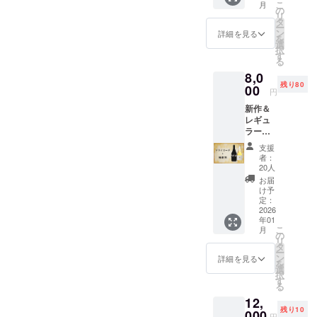
いただ
こ
月
つ） 同
にて開
の
ストラ
けま
リ
じ大田
催しま
タ
ンが出
す。 ＜
ー
原の地
す。 当
ン
会う、
詳細を見る
リター
を
で生産
日は蔵
選
一夜限
ン品＞
択
された
元によ
す
りのプ
・名
る
『大田
るトー
レミア
称：天
8,0
原チー
クセッ
ムイベ
鷹
残り80
ズ』に
00
ション
ントで
Mead -
円
ドライ
を交え
す。 ◆
Dry-
新作＆
ミード
なが
このリ
500ml 1
レギュ
を合わ
ら、料
ターン
本
ラー
せまし
理とお
の会場
ミード
た。 大
酒のマ
は、麻
天鷹
支援
飲み比
田原
リアー
布台ヒ
者：
蜂蜜酒
べセッ
で、初
ジュを
20人
ルズの
720ml 1
ト（天
めての
五感で
Pizza
お届
本
鷹
チーズ
お楽し
け予
4P’s」
Mead -
工房
定：
みいた
となり
天鷹
Dry- 1
2026
で、那
だけま
ます ◆
真紅
年01
本 ＋天
須の牛
す。日
初公開
500ml1
こ
月
鷹 蜂蜜
乳を使
の
本の酒
となる
本 ・内
リ
酒 1本)
用して
タ
蔵と世
『天鷹
容量：
ー
天鷹酒
いま
ン
界のレ
詳細を見る
Mead -
500ml×
を
造の
す。 お
選
ストラ
Dry』と
2本、
択
「蜂蜜
酒と食
す
ンが出
一緒に
720ml
る
酒」
材の相
会う、
お食事
×1本入
12,
と、新
乗効果
一夜限
を楽し
り ◆初
残り10
作の
000
を感じ
りのプ
めます
円