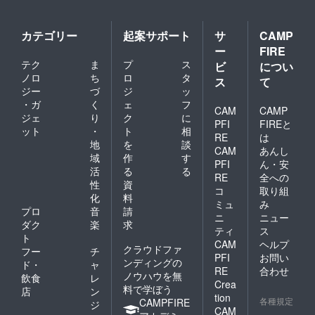
はこの
禁止さ
リター
れてい
ンを選
ます。
カテゴリー
起案サポート
サ
CAMP
択でき
20歳未
ー
FIRE
ませ
満の方
ん。 ※
テク
ま
プ
ス
はこの
ビ
につい
原材料
リター
ノロ
ち
ロ
タ
ス
て
及び添
ンを選
ジー
づ
ジ
ッ
加物等
択でき
・ガ
く
ェ
フ
の食品
ませ
CAM
CAMP
ジェ
り
ク
に
表示は
ん。 ※
PFI
FIREと
ット
・
ト
相
お届け
原材料
RE
は
商品の
及び添
地
を
談
CAM
あんし
ラベル
加物等
域
作
す
PFI
ん・安
に表記
の食品
活
る
る
されま
RE
全への
表示は
性
資
す。 商
お届け
コ
取り組
化
料
品開封
商品の
ミュ
み
前には
プロ
音
請
ラベル
ニ
ニュー
必ずお
に表記
ダク
楽
求
ティ
ス
届けの
されま
ト
リター
CAM
ヘルプ
す。 商
クラウドファ
フー
チ
ンに貼
品開封
PFI
お問い
ンディングの
ド・
ャ
付され
前には
RE
合わせ
ノウハウを無
たラベ
飲食
レ
必ずお
Crea
ルや注
料で学ぼう
届けの
店
ン
tion
意書き
リター
各種規定
CAMPFIRE
ジ
CAM
をご確
ンに貼