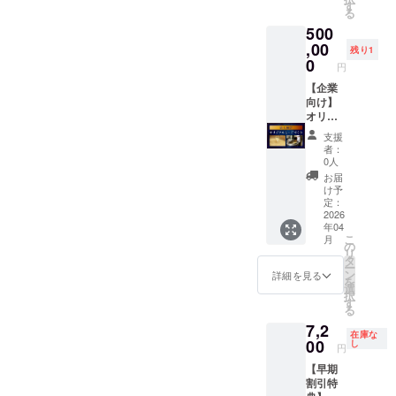
20歳未
品＞ ・
ターン
す
いま
ンは
みで
はこの
る
満の方
名称：
品＞ ・
す。 お
2026年
す。
リター
はこの
500
天鷹
名称：
酒と食
1月頃発
※20歳未
ンを選
リター
Mead -
,00
天鷹
材の相
送予定
残り1
満の者
択でき
ンを選
Dry-
Mead -
0
乗効果
※送料込
による
円
ませ
択でき
500ml
Dry-
を感じ
みで
飲酒は
ん。
ませ
24本 ・
【企業
500ml 6
られ
す。
法令で
ん。 ※
内容
向け】
本 ・内
る、お
※20歳未
禁止さ
原材料
量：
オリジ
容量：
試しの
満の者
れてい
及び添
500ml×
ナル
500ml×
体験型
による
ます。
支援
加物等
24本 ◆
ミード
6本 ◆
リター
飲酒は
者：
20歳未
の食品
初公開
づくり
初公開
ンで
0人
法令で
満の方
表示は
となる
企業・
となる
す。 ＜
禁止さ
お届
はこの
お届け
『天鷹
飲食
『天鷹
リター
け予
れてい
リター
商品の
Mead -
店・団
Mead -
定：
ン品＞
ます。
ンを選
ラベル
Dry』を
体向け
2026
Dry』を
①ミー
20歳未
択でき
に表記
年04
6月の一
にオリ
6月の一
ド ・名
満の方
ませ
こ
月
されま
般販売
ジナル
般販売
の
称：天
はこの
ん。 ※
リ
す。 商
に先駆
ラベル
に先駆
タ
鷹
リター
原材料
ー
品開封
けてお
でミー
けてお
ン
Mead -
詳細を見る
ンを選
及び添
を
前には
送りし
ドを製
送りし
選
Dry-
択でき
加物等
択
必ずお
ます。
造いた
ます。
す
500ml1
ませ
の食品
る
届けの
※リター
しま
※リター
本、天
ん。 ※
表示は
リター
7,2
ンは
す。 周
ンは
鷹 蜂蜜
原材料
お届け
在庫な
ンに貼
2026年
年記念
00
2026年
し
酒
及び添
円
商品の
付され
1月頃発
やギフ
1月頃発
720ml 1
加物等
ラベル
たラベ
【早期
送予定
ト、コ
送予定
本 ・内
の食品
に表記
ルや注
割引特
※送料込
ラボ
※送料込
容量：
表示は
されま