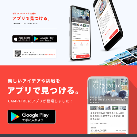
なる
Mead -
品開封
届けの
『天鷹
Dry』を
前には
リター
Mead -
6月の一
必ずお
ンに貼
Dry』を
般販売
届けの
付され
6月の一
に先駆
リター
たラベ
般販売
けてお
ンに貼
ルや注
に先駆
送りし
付され
意書き
けてお
ます。
たラベ
をご確
送りし
◆早期
ルや注
認くだ
ます。
割引特
意書き
さい。
※リター
典で
をご確
ンは
10%オ
認くだ
2026年
フにな
さい。
1月頃発
りま
送予定
す。 ※
※送料込
リター
みで
ンは
す。
2026年
※20歳未
1月頃発
満の者
送予定
による
※送料込
飲酒は
みで
法令で
す。
禁止さ
※20歳未
れてい
満の者
ます。
による
20歳未
飲酒は
満の方
法令で