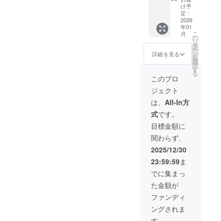
送予定
Dry- 1
もに楽
ン品＞
け予
す。 ＜
※送料込
本 ＋天
しみ尽
定：
①ミー
リター
みで
鷹 蜂蜜
2026
くす“完
ド ・名
ン品＞
す。
年01
酒 1本
全版”リ
称：天
＜リ
※20歳未
こ
月
＋
ターン
の
鷹
ターン
満の者
リ
Mead-
です。
タ
Mead -
品＞ ・
による
ー
真紅-1
同じ大
ン
Dry-
詳細を見る
名称：
飲酒は
を
本） 天
田原の
選
500ml 1
天鷹
法令で
択
鷹ミー
地で生
す
本 ・内
Mead -
禁止さ
る
ドシ
産され
容量：
このプロ
Dry-
れてい
リーズ3
た『大
500ml
500ml 1
ます。
ジェクト
種を贅
田原
×1本 ②
本
20歳未
沢に飲
チー
チーズ
は、
All-In方
満の方
み比べ
ズ』に
・名
天鷹
はこの
式
です。
できる
ドライ
称：大
蜂蜜酒
リター
特別
ミード
田原
目標金額に
720ml 1
ンを選
セッ
を合わ
チーズ
本
択でき
関わらず、
ト。 味
せまし
・内容
ませ
の幅・
た。 大
量：
2025/12/30
天鷹
ん。 ※
香りの
田原
100g ・
真紅
原材料
23:59:59
ま
奥行き
で、初
原材
500ml1
及び添
を存分
めての
料：生
でに集まっ
本 ・内
加物等
に楽し
チーズ
乳（栃
容量：
の食品
た金額が
める内
工房
木県
500ml×
表示は
容で
で、那
産）、
ファンディ
2本、
お届け
す。 リ
須の牛
食塩 ・
720ml
商品の
ングされま
ターン
乳を使
保存方
×1本入
ラベル
品の1つ
用して
法：冷
す。
り ◆初