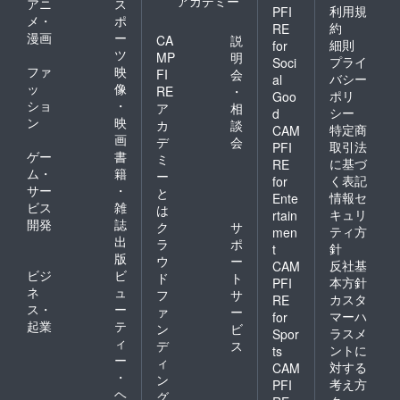
アカデミー
アニ
ス
認くだ
利用規
付され
PFI
メ・
ポ
さい。
たラベ
約
RE
漫画
ー
ルや注
CA
説
細則
for
意書き
ツ
MP
明
プライ
Soci
をご確
ファ
映
FI
会
バシー
al
認くだ
ッ
像
RE
・
ポリ
Goo
さい。
ショ
・
ア
相
シー
d
ン
映
カ
談
特定商
CAM
画
デ
会
取引法
PFI
ゲー
書
ミ
に基づ
RE
ム・
籍
ー
く表記
for
サー
・
と
情報セ
Ente
ビス
雑
は
キュリ
rtain
開発
誌
ク
サ
ティ方
men
出
ラ
ポ
針
t
版
ウ
ー
反社基
CAM
ビジ
ビ
ド
ト
本方針
PFI
ネ
ュ
フ
サ
カスタ
RE
ス・
ー
ァ
ー
マーハ
for
起業
テ
ン
ビ
ラスメ
Spor
ィ
デ
ス
ントに
ts
ー
ィ
対する
CAM
・
ン
考え方
PFI
ヘ
グ