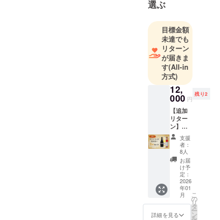
選ぶ
目標金額
未達でも
リターン
が届きま
す
(All-in
方式)
12,
残り2
000
円
【追加
リター
ン】天
鷹酒造
支援
ミード3
者：
種飲み
8人
比べ
お届
セット
け予
（天鷹
定：
Mead -
2026
年01
Dry- 1
こ
月
本 ＋天
の
リ
鷹 蜂蜜
タ
ー
酒 1本
ン
詳細を見る
を