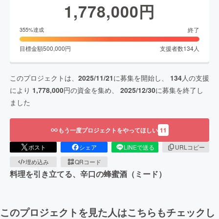
1,778,000
円
終了
355
%達成
目標金額
500,000
円
支援者数
134
人
このプロジェクトは、
2025/11/21
に募集を開始し、
134
人の支援
により
1,778,000
円の資金を集め、
2025/12/30
に募集を終了し
ました
もう一度プロジェクトをやってほしい
11
ポスト
シェア
LINEで送る
URLコピー
埋め込み
QRコード
料理を引き立てる、辛口の蜂蜜酒（ミード）
このプロジェクトを見た人はこちらもチェックし