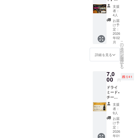
品の1つ
ストラ
人気レ
「Mead
支援
ンイベ
ストラ
-真紅-」
者：
ント
ン『
は、国
4人
（お披
Pizza
内産の
お届
露目会
4P’s』
百花蜜
け予
＆ペア
にて開
定：
にバラ
リング
2026
催しま
を浸漬
年02
ディ
す。 当
させる
こ
月
ナー）
日は蔵
の
こと
リ
天鷹酒
元によ
タ
で、蜂
ー
造の新
るトー
ン
蜜の優
詳細を見る
を
作「ド
クセッ
選
しく柔
択
ライ
ション
す
らかい
る
ミー
を交え
甘さと
7,0
ド」を
なが
バラの
残り41
初披露
00
ら、料
爽やか
円
する特
理とお
な酸味
ドライ
別ディ
酒のマ
を楽し
ミード×
ナーイ
リアー
める味
チーズ
ベント
ジュを
わいと
ペアリ
を、麻
五感で
なって
支援
ング
布台ヒ
お楽し
おりま
者：
セット
ルズの
みいた
9人
す。 通
（天鷹
人気レ
だけま
常より
お届
Mead -
ストラ
す。日
け予
お得に3
Dry- 1
ン『
定：
本の酒
種をお
本＋
2026
Pizza
蔵と世
楽しみ
年01
チーズ1
4P’s』
界のレ