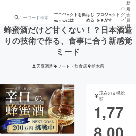
新
ロ
規
グ
会
プロジェクトを掲
はじ
プロジェクト
/
載するには
める
をさがす
イ
員
ン
登
蜂蜜酒だけど甘くない！？日本酒造
録
りの技術で作る、食事に合う新感覚
ミード
人気のプロ
注目のリ
注目の新着プロ
募集終了が近いプ
もうすぐ公開
ジェクト
ターン
ジェクト
ロジェクト
されます
天鷹酒造
フード・飲食店
栃木県
アート・写真
音楽
現在の支援総
テクノロジー・ガジェット
ゲーム・サ
額
1,77
映像・映画
書籍・雑誌
8,00
ビジネス・起業
チャレンジ