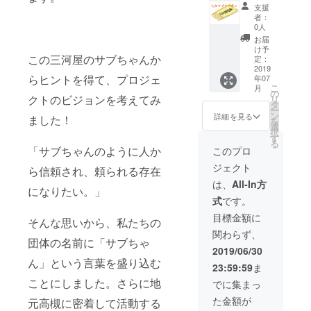
「たか
支援
サブ
者：
クーポ
0人
ン」
お届
15,000
け予
この三河屋のサブちゃんか
円分 ※
定：
たかサ
2019
らヒントを得て、プロジェ
年07
ブクー
こ
月
ポン
の
クトのビジョンを考えてみ
リ
は、
タ
ー
「いそ
ン
詳細を見る
ました！
を
の家」
選
択
での集
す
る
いの場
「サブちゃんのように人か
このプロ
への参
ジェクト
加費
ら信頼され、頼られる存在
（１回
は、
All-In方
になりたい。」
500円）
式
です。
として
お使い
目標金額に
そんな思いから、私たちの
いただ
関わらず、
けま
団体の名前に「サブちゃ
す。 使
2019/06/30
用可能
ん」という言葉を盛り込む
23:59:59
ま
期間：
2019年
ことにしました。さらに地
でに集まっ
7月15日
た金額が
元高槻に密着して活動する
～2020