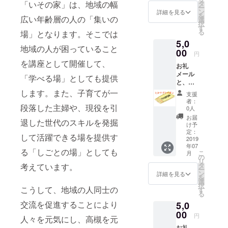
朴でや
・瀬戸
「いその家」は、地域の幅
タ
ただけ
ー
さしい
内の塩
ン
る任意
詳細を見る
を
広い年齢層の人の「集いの
甘さ
とレモ
選
の金額
択
の、ヘ
ン ・梅
す
をご入
る
場」となります。そこでは
ルシー
かつお
力いた
5,0
人気お
・ブ
だけれ
地域の人が困っていること
やつで
00
ラック
ばと思
円
す。 お
ペッ
いま
を講座として開催して、
お礼
味は、
パー
す。
メール
・さつ
各１袋
「学べる場」としても提供
と、
まいも
を ワー
「たか
・ごぼ
します。また、子育てが一
クたん
支援
サブ
う ・か
ぽぽさ
者：
段落した主婦や、現役を引
クーポ
ぼちゃ
んより
0人
ン」
・くる
お届け
お届
退した世代のスキルを発掘
2,000円
み ・ゆ
いたし
け予
分 ※た
ず ・え
定：
ます。
して活躍できる場を提供す
かサブ
2019
び ・ト
サイズ
年07
クーポ
マト
は、レ
る「しごとの場」としても
こ
月
ンは、
各１袋
の
ギュ
リ
「いそ
と、 残
タ
考えています。
ラーサ
ー
の家」
り２袋
ン
イズで
詳細を見る
を
での集
は “お味
選
す。１
択
いの場
こうして、地域の人同士の
おまか
す
袋５０
る
への参
せ” にて
０円で
交流を促進することにより
5,0
加費
ワーク
販売し
（１回
00
たんぽ
ている
円
人々を元気にし、高槻を元
500円）
ぽさん
もので
お礼