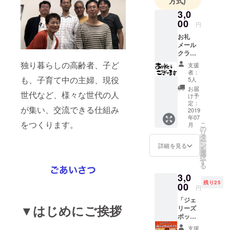
方式)
3,0
00
円
お礼
メール
クラウ
ドファ
独り暮らしの高齢者、子ど
支援
ンディ
者：
ングを
も、子育て中の主婦、現役
5人
やって
お届
世代など、様々な世代の人
いると
け予
「リ
定：
が集い、交流できる仕組み
ターン
2019
年07
は特に
をつくります。
こ
月
いらな
の
リ
いの
タ
ー
で...」と
ン
詳細を見る
を
おっ
選
択
しゃら
す
る
れる方
3,0
がいつ
残り25
もおら
00
円
れま
「ジェ
す。私
▼はじめにご挨拶
リーズ
として
ポップ
はぜひ
コーン
ともお
支援