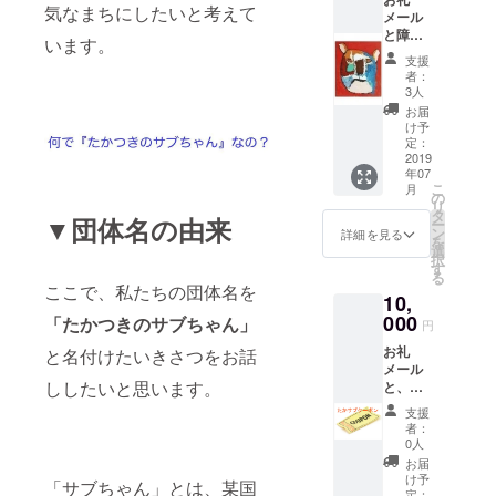
として
より お
す。 ５
気なまちにしたいと考えて
メール
お使い
届けい
００円×
と障が
いただ
たしま
６袋で
います。
いのあ
けま
す。 通
す。合
支援
る方が
す。 使
常 約３
計3,000
者：
作成し
用可能
２００
3人
円＋送
たポス
期間：
円が 送
料1,000
お届
トカー
2019年
料込み
け予
円です
ド5枚
7月15日
定：
にて３
が送料
セット
2019
～2020
０００
無料と
年07
にして
年3月31
円でご
させて
こ
月
お届け
日
の
用意い
いただ
リ
いたし
タ
たしま
きま
▼団体名の由来
ー
ます。
ン
した。
詳細を見る
す。 ※
を
ポスト
選
※写真は
写真は
択
カード
す
イメー
イメー
る
は、セ
ジで
ここで、私たちの団体名を
ジで
10,
レクト
す。
す。
ショッ
000
「たかつきのサブちゃん」
ホーム
円
プ「マ
ページ
お礼
と名付けたいきさつをお話
ジェル
→
メール
カ」で
https://
ししたいと思います。
と、
販売さ
peraich
「たか
れてい
i.com/la
支援
サブ
る商品
者：
nding_p
クーポ
です。
0人
ages/vi
ン」
「マ
お届
ew/pop
5,000円
ジェル
け予
corn
「サブちゃん」とは、某国
分 ※た
カ」は
定：