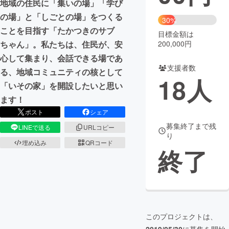
地域の住民に「集いの場」「学び
の場」と「しごとの場」をつくる
まちづくり・地域活性化
30%
ことを目指す「たかつきのサブ
目標金額は
200,000円
ちゃん」。私たちは、住民が、安
CAMPFIRE for Social Good
CAMPFIRE Creation
心して集まり、会話できる場であ
CAMPFIREふるさと納税
machi-ya
コミュニティ
支援者数
る、地域コミュニティの核として
18
人
「いその家」を開設したいと思い
ます！
ポスト
シェア
募集終了まで残
LINEで送る
URLコピー
り
埋め込み
QRコード
終了
このプロジェクトは、