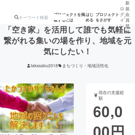
新
ロ
規
グ
会
プロジェクトを掲
はじ
プロジェクト
/
載するには
める
をさがす
イ
員
ン
登
「空き家」を活用して誰でも気軽に
録
繋がれる集いの場を作り、地域を元
気にしたい！
人気のプロ
注目のリ
注目の新着プロ
募集終了が近いプ
もうすぐ公開
ジェクト
ターン
ジェクト
ロジェクト
されます
takasabu2018
まちづくり・地域活性化
アート・写真
音楽
現在の支援総
テクノロジー・ガジェット
ゲーム・サ
額
60,0
映像・映画
書籍・雑誌
00
円
ビジネス・起業
チャレンジ