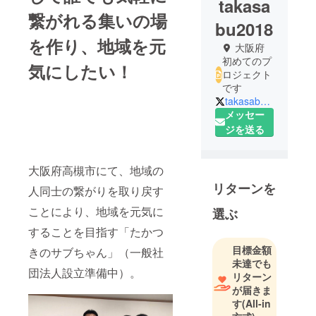
takasa
繋がれる集いの場
bu2018
を作り、地域を元
大阪府
初めてのプ
気にしたい！
ロジェクト
です
takasabu2018
メッセー
ジを送る
大阪府高槻市にて、地域の
リターンを
人同士の繋がりを取り戻す
ことにより、地域を元気に
選ぶ
することを目指す「たかつ
目標金額
きのサブちゃん」（一般社
未達でも
団法人設立準備中）。
リターン
が届きま
す
(All-in