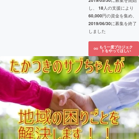
2019/05/30
に募集を開始
し、
18
人の支援により
60,000
円の資金を集め、
2019/06/30
に募集を終了
しました
もう一度プロジェク
トをやってほしい