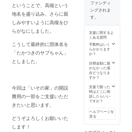
年3月31
ファンディ
ということで、高槻という
日
ングされま
地名を盛り込み、さらに親
す。
しみやすいように高槻をひ
らがなにしました。
支援に関するよ
くある質問
こうして最終的に団体名を
手数料はいく
らかかります
「たかつきのサブちゃん」
か？
としました。
目標金額に届
かなかった場
合どうなりま
すか？
支援で困った
今回は「いその家」の開設
時はどこに相
費用の一部をご支援いただ
談したらいい
ですか？
きたいと思います。
ヘルプページを
見る
どうぞよろしくお願いいた
します！