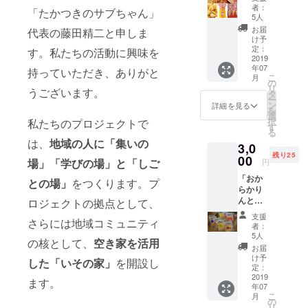
６袋
礼がし
者：
「たかつきのサブちゃん」
セッ
たいの
5人
ト」 天
です
お届
代表の藤田精二と申しま
然ピュ
が、や
け予
アココ
はり陰
定：
す。私たちの活動に興味を
ナッツ
2019
ながら
年07
オイル
持っていただき、ありがと
応援さ
こ
月
使用、
れたい
の
リ
うございます。
合成着
方もお
タ
ー
色料不
られま
ン
詳細を見る
を
使用の
す。 で
選
択
私たちのプロジェクトで
安心・
すので
す
る
安全な
今回
は、
地域の人に「集いの
3,0
ポップ
は、お
残り25
コー
00
礼の
場」「学びの場」と「しご
円
ン。 フ
メール
「おか
レー
を送ら
との場」
をつくります。プ
らかり
バー
せてい
んとう
ロジェクトの拠点として、
は、 ・
ただく
９袋
キャラ
に限ら
支援
さらには地域コミュニティ
セッ
メル ・
せてい
者：
ト」 丸
キャラ
ただく
5人
の核として、
空き家を活用
大豆お
メル＆
こちら
お届
から
チーズ
のプラ
け予
した「いその家」
を開設し
と、国
・チョ
定：
ンを用
産小麦
2019
コ＆ス
意しま
ます。
年07
粉使
トロベ
す。 ご
こ
月
用。 素
リー、
の
支援い
リ