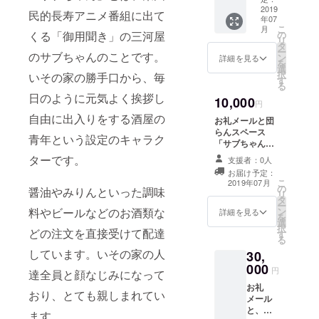
かサブ
2019
全国の
民的長寿アニメ番組に出て
年07
クーポ
障害者
こ
月
ンは、
施設で
くる「御用聞き」の三河屋
の
リ
「いそ
作られ
タ
ー
のサブちゃんのことです。
の家」
た雑貨
ン
詳細を見る
を
での集
の中か
選
択
いその家の勝手口から、毎
いの場
ら、お
す
る
への参
客様に
日のように元気よく挨拶し
10,000
加費
本当に
円
（１回
欲しい
自由に出入りをする酒屋の
お礼メールと団
500円）
と思っ
らんスペース
として
て買っ
青年という設定のキャラク
「サブちゃん
お使い
ていた
ち」の壁に、サ
いただ
ターです。
だける
支援者：0人
ポーターとして
けま
センス
お届け予定：
お名前を掲示い
す。 使
のある
こ
2019年07月
の
たします。 ※支
醤油やみりんといった調味
用可能
商品を
リ
タ
援時、必ず備考
期間：
集めた
ー
料やビールなどのお酒類な
ン
欄にご希望のお
詳細を見る
2019年
全国初
を
選
名前をご記入く
7月15日
のセレ
択
どの注文を直接受けて配達
す
ださい。 記入の
～2020
クト
る
ない場合は
年3月31
ショッ
しています。いその家の人
30,
CAMPFIREの
日
プで
000
ユーザー名を掲
円
達全員と顔なじみになって
す。
載いたします。
（http://
お礼
ご了承くださ
おり、とても親しまれてい
majerc
メール
い。
a.com
と、
ます。
）