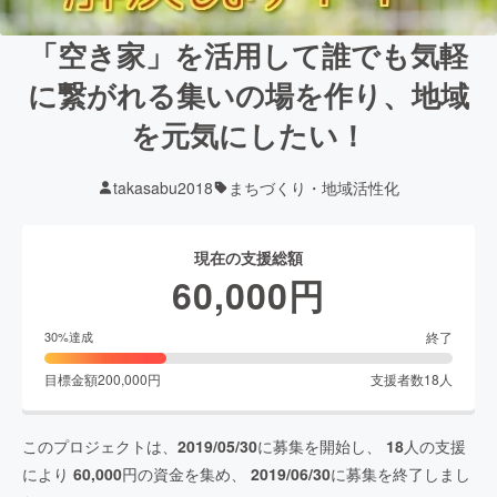
「空き家」を活用して誰でも気軽
に繋がれる集いの場を作り、地域
を元気にしたい！
takasabu2018
まちづくり・地域活性化
現在の支援総額
60,000
円
終了
30
%達成
目標金額
200,000
円
支援者数
18
人
このプロジェクトは、
2019/05/30
に募集を開始し、
18
人の支援
により
60,000
円の資金を集め、
2019/06/30
に募集を終了しまし