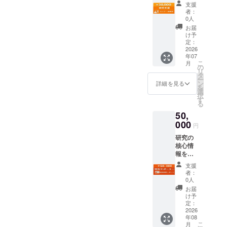
したい
支援証
支援
方に以
明書
者：
下の
PDF（
0人
サービ
お名前
お届
スを行
入り・
け予
ないま
保存可
定：
す。 特
2026
能） ・
年07
典 ・お
オンラ
こ
月
礼メー
インセ
の
リ
ル（研
ミナー
タ
ー
究者本
初回参
ン
詳細を見る
を
人から
加権 ■
選
択
送信）
お礼
す
る
・活動
メール
50,
報告の
■活動報
閲覧
000
告 本文
円
（お礼
参照く
研究の
メール
ださい
核心情
に添
■ 支援
報を受
付） ・
証明書
け取り
支援証
PDF（
支援
たい方
明書
お名前
者：
に以下
PDF（
入り・
0人
のサー
お名前
保存可
お届
ビスを
入り・
能） ・
け予
行ない
保存可
定：
内容：
ます。
2026
能） ・
支援者
年08
特典 ・
オンラ
様のお
こ
月
お礼