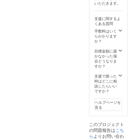
7月から
■ オン
いただきます。
くださ
優先回
2026年
ライン
い ■公
答権
6月まで
セミ
式サイ
（技
参加い
ナー初
支援に関するよ
ト支援
術・研
ただけ
回参加
くある質問
者一覧
究内
る権利
権 ・内
につい
容） ・
です。
手数料はいく
容： 支
て
個別進
プロ
らかかります
援者様
掲載期
捗報告
ジェク
か？
限定
間：
（重要
トに関
で、研
2026年
節目ご
連する
目標金額に届
究内容
6月1日
と） ■
技術や
かなかった場
を解説
から1年
お礼
研究内
合どうなりま
するオ
間掲載
メール
容を詳
すか？
ンライ
掲載
■活動報
しくお
ンセミ
方法：
告 ■支
伝えい
支援で困った
ナーに
当方か
援支援
たしま
時はどこに相
初回参
ら文字
証明書
す。 ・
談したらいい
加いた
のみ、
PDF ■
提供方
ですか？
だける
ロゴ・
オンラ
法：
権利で
バナー
インセ
Zoomま
す。プ
ヘルプページを
を掲載
ミナー1
たはそ
ロジェ
見る
希望の
年間参
の他の
クトに
方は提
加権 ■
ビデオ
関連す
示くだ
学会発
通話
る技術
このプロジェクト
さい
表資料
ツール
や研究
の問題報告は
注意事
PDF配
こち
を使用
内容を
項：支
布 ■公
して実
ら
よりお問い合わ
詳しく
援時、
式サイ