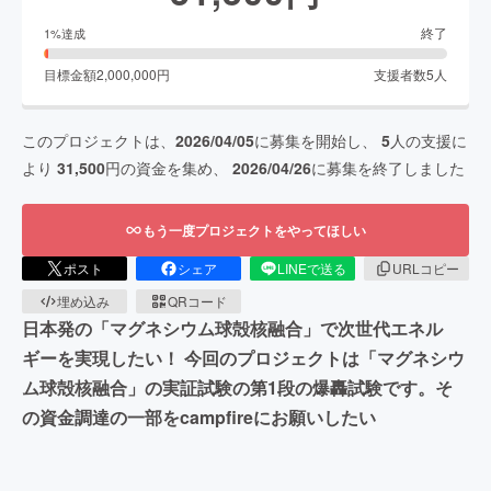
終了
1
%達成
目標金額
2,000,000
円
支援者数
5
人
このプロジェクトは、
2026/04/05
に募集を開始し、
5
人の支援に
より
31,500
円の資金を集め、
2026/04/26
に募集を終了しました
もう一度プロジェクトをやってほしい
ポスト
シェア
LINEで送る
URLコピー
埋め込み
QRコード
日本発の「マグネシウム球殻核融合」で次世代エネル
ギーを実現したい！ 今回のプロジェクトは「マグネシウ
ム球殻核融合」の実証試験の第1段の爆轟試験です。そ
の資金調達の一部をcampfireにお願いしたい