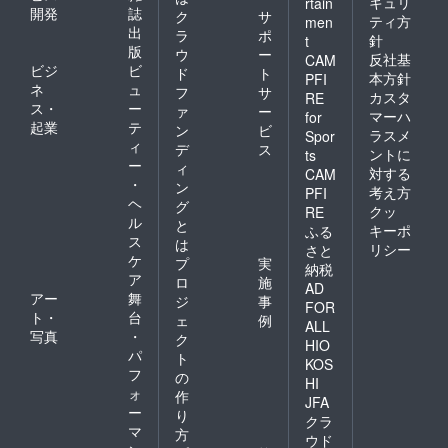
発送し
キュリ
rtain
載して
開発
誌
プロ
ク
サ
ます。
おりま
ティ方
men
ジェク
出
■ 月次
ラ
ポ
す。
針
t
トに関
研究レ
版
ウ
ー
反社基
CAM
する疑
ポート
ビジ
ビ
ド
ト
本方針
PFI
問やご
につい
ネ
ュ
フ
サ
意見を
カスタ
て ・内
RE
ス・
ー
ァ
ー
直接お
容： プ
マーハ
for
起業
テ
伝えい
ロジェ
ン
ビ
ラスメ
Spor
ただけ
クトの
ィ
デ
ス
ントに
ts
ます。
進捗状
ー
ィ
対する
CAM
学会等
況や研
・
ン
で公開
考え方
PFI
究の成
ヘ
グ
された
果をま
クッ
RE
ル
範囲内
と
とめた
キーポ
ふる
でお答
ス
レポー
は
リシー
さと
えしま
トを定
ケ
プ
実
納税
す ・提
期的に
ア
ロ
施
供方
AD
お届け
アー
舞
ジ
事
法：
しま
FOR
ト・
台
メール
ェ
例
す。 ・
ALL
を通じ
写真
・
提供頻
ク
HIO
て質問
度： 月
パ
ト
KOS
を
1回
フ
の
HI
info@m
（例：
ォ
作
gfusion.
毎月
JFA
ー
り
comni
末） ・
クラ
マ
お送り
提供期
方
ウド
いただ