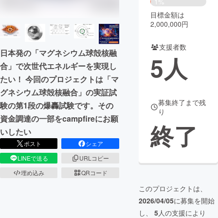
1%
目標金額は
まちづくり・地域活性化
2,000,000円
支援者数
CAMPFIRE for Social Good
CAMPFIRE Creation
日本発の「マグネシウム球殻核融
5
人
CAMPFIREふるさと納税
machi-ya
コミュニティ
合」で次世代エネルギーを実現し
たい！ 今回のプロジェクトは「マ
グネシウム球殻核融合」の実証試
募集終了まで残
験の第1段の爆轟試験です。その
り
資金調達の一部をcampfireにお願
終了
いしたい
ポスト
シェア
LINEで送る
URLコピー
埋め込み
QRコード
このプロジェクトは、
2026/04/05
に募集を開始
し、
5
人の支援により