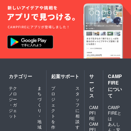
時のセ
mgfusi
ポート
ロゴ・
ミナー
on.com
2025
バナー
に参加
のセミ
年 半
を掲載
資格あ
ナー開
年ごと
希望の
りでお
催の
に研究
方は提
申込み
ページ
及び事
示くだ
くださ
に月初
業報告
さい
い。 ・
めに掲
を研究
注意事
注意事
載して
者から
項：支
項： イ
います
支援者
援時、
ンター
のでご
に送付
必ず備
ネット
都合の
初回
考欄に
環境が
良い日
2026年
掲載を
整った
時のセ
7月 2
希望さ
場所か
ミナー
回目
れるお
らご参
に参加
2026年
名前を
加くだ
カテゴリー
起案サポート
サ
CAMP
資格あ
12月 3
ご記入
さい。
りでお
ー
FIRE
回目
くださ
会議リ
申込み
テク
ま
プ
ス
ビ
につい
2027年
い ロ
ンクは
くださ
6月
ゴやバ
ノロ
ち
ロ
タ
https://
い。一
ス
て
ナーな
mgfusi
ジー
づ
ジ
ッ
度参加
どの画
on.com
される
・ガ
く
ェ
フ
CAM
CAMP
像の受
のセミ
とオン
ジェ
り
ク
に
け渡し
ナー開
PFI
FIREと
ライン
ット
・
ト
相
につい
催の
セミ
RE
は
地
を
談
ては、
ページ
ナー初
CAM
あんし
プロ
に申し
域
作
す
回参加
PFI
ん・安
ジェク