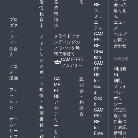
込まれ
権はな
活
る
る
RE
全への
ト終了
ると登
くなり
性
資
後にお
コ
取り組
録され
ます ・
化
料
送りす
たメー
注意事
ミュ
み
プロ
音
請
るメー
ルに記
項： イ
ニ
ニュー
ルをご
ダク
楽
求
載して
ンター
ティ
ス
確認く
おりま
ネット
ト
CAM
ヘルプ
ださ
す。 ■
環境が
クラウドファ
フー
チ
い。 ■
PFI
お問い
学会発
整った
ンディングの
ド・
ャ
質問優
表資料
RE
合わせ
場所か
ノウハウを無
飲食
レ
先回答
PDF配
らご参
Crea
料で学ぼう
権（技
店
ン
布 学会
加くだ
tion
各種規定
術・研
CAMPFIRE
で発表
ジ
さい。
CAM
究内
した資
アカデミー
会議リ
アニ
ス
利用規
PFI
容） ・
料を
ンクは
メ・
ポ
内容：
約
PDFに
RE
https://
漫画
ー
CA
説
支援者
して支
mgfusi
細則
for
ツ
様から
援者に
MP
明
on.com
プライ
Soci
の技術
学会発
ファ
映
のセミ
FI
会
バシー
al
や研究
表1カ月
ナー開
ッ
像
RE
・
ポリ
Goo
内容に
以内に
催の
ショ
・
ア
相
関する
シー
d
送付し
ページ
ン
映
カ
談
質問
ます。
特定商
に申し
CAM
画
に、優
デ
会
今回
込まれ
取引法
PFI
先的に
ゲー
書
EPS202
ると登
ミ
に基づ
RE
回答さ
6の場合
録され
ム・
籍
ー
く表記
for
せてい
は7月末
たメー
サー
・
と
情報セ
ただき
Ente
までに
ルに記
ビス
雑
は
ます。