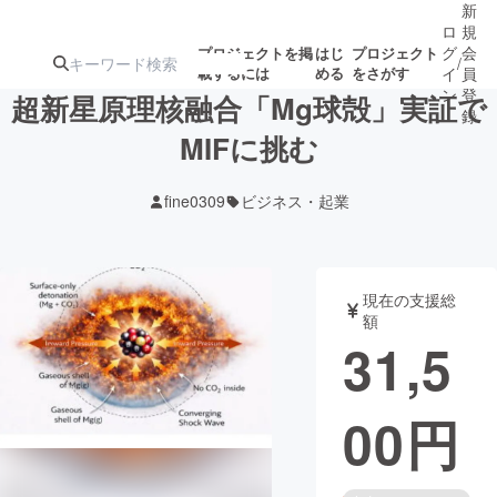
新
ロ
規
グ
会
プロジェクトを掲
はじ
プロジェクト
/
載するには
める
をさがす
イ
員
ン
登
超新星原理核融合「Mg球殻」実証で
録
MIFに挑む
人気のプロ
注目のリ
注目の新着プロ
募集終了が近いプ
もうすぐ公開
fine0309
ビジネス・起業
ジェクト
ターン
ジェクト
ロジェクト
されます
アート・写真
音楽
現在の支援総
額
31,5
テクノロジー・ガジェット
ゲーム・サ
00
円
映像・映画
書籍・雑誌
ビジネス・起業
チャレンジ