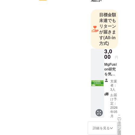
目標金額
未達でも
リターン
が届きま
す
(All-in
方式)
3,0
00
円
MgFusi
on研究
を気軽
に応援
支援
したい
者：
方に以
3人
下の
お届
サービ
け予
スを行
定：
ないま
2026
年05
す。 特
こ
月
典 ・お
の
リ
礼メー
タ
ー
ル（研
ン
詳細を見る
を
究者本
選