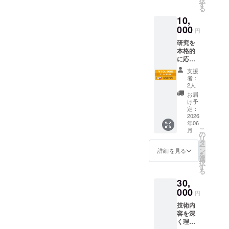
択
人より
す
る
送付）
10,
・活動
報告
000
円
（お礼
研究を
メール
本格的
に添
に応援
付） お
してく
礼メー
支援
ださる
ルは5月
者：
方に以
末に登
2人
下の
録され
お届
サービ
たメー
け予
スを行
ルに研
定：
ないま
2026
究者本
年06
す。 特
人から
こ
月
典 ・お
送る。
の
リ
礼メー
タ
ー
ル（研
ン
詳細を見る
を
究者本
選
択
人から
す
る
送信）
30,
・活動
報告
000
円
（お礼
技術内
メール
容を深
に添
く理解
付） ・