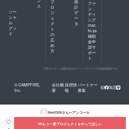
間：
ン
プ
統
ファ
きま
2026年
ス
ロ
計
ン
す。 ・
7月〜
ソー
ジ
デ
提供期
ディ
2027年
シャ
ェ
ー
間：
12月 ・
ング
ル
2026年
ク
タ
提供方
mac
7月〜
グッ
法：
ト
hi-ya
2026年
PDF形
ド
の
補助
12月 ・
式のレ
広
注意事
金申
ポート
め
項： 質
を登録
請サ
問はお
方
メール
ポー
一人様
アドレ
ト
12回ま
ス宛に
で対応
お送り
いたし
「QRコード」は株式会社デンソーウェーブの登録商標です。
しま
ます。
す。 ・
回答に
注意事
は数日
項： レ
© CAMPFIRE,
会社概
採用情
パートナー
お時間
ポート
Inc.
要
報
募集
をいた
内容は
だく場
プロ
合がご
ジェク
ざいま
ト進捗
す。 ■
に基づ
fine0309
さんへアンコール
個別進
きま
捗報告
す。 支
もう一度プロジェクトをやってほしい
重要節
援者様
目ごと