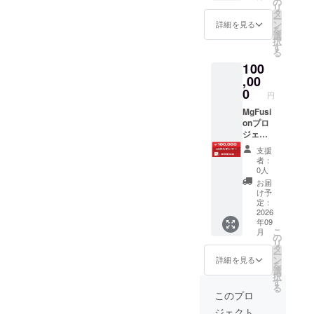
インセ
の
名前入
リ
メール
ミナー1
タ
りの支
ー
（研究
年間参
ン
援証明
詳細を見る
を
者本人
加権 ・
選
書
択
より送
学会発
す
（PDF
る
付） ・
表資料
形式）
100
活動報
PDF配
をお届
告（お
,00
布 ・月
けしま
礼メー
次研究
0
す。デ
円
ルに添
レポー
ジタル
付） ・
MgFusi
ト ■お
形式で
支援証
onプロ
礼メー
保存可
明書
ジェク
ル ■活
能で
PDF（
トを共
動報告
す。 ・
支援
お名前
に推進
の閲覧
提供方
者：
入り・
する公
本文参
法： プ
0人
保存可
式支援
照くだ
ロジェ
お届
能） ・
者向け
さい ■
クト終
け予
オンラ
プラン
支援証
定：
了後、
インセ
です。
2026
明書
支援者
年09
ミナー1
特典 ・
PDF（
様の登
こ
月
年間参
お礼
お名前
の
録メー
リ
加権 ・
メール
入り・
タ
ルアド
ー
学会発
（研究
保存可
ン
レス宛
詳細を見る
を
表資料
者本人
能） お
選
にPDF
択
PDF配
より送
名前は
す
をお送
る
布 ・月
付） ・
備考欄
りしま
このプロ
次研究
活動報
にてご
す。 ・
ジェクト
レポー
告 ・支