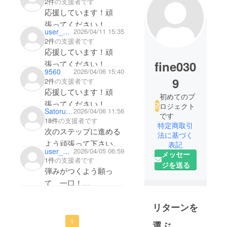
2件
の支援者です
応援しています！頑
張ってください！
user_a52bb2a0e264
2026/04/11 15:35
2件
の支援者です
応援しています！頑
fine030
張ってください！
9560
2026/04/06 15:40
9
2件
の支援者です
応援しています！頑
初めてのプ
張ってください！
ロジェクト
Satoru Yoshida3
2026/04/06 11:56
です
18件
の支援者です
特定商取引
次のステップに進める
法に基づく
よう頑張って下さい。
表記
user_9c0c3dc42d84
2026/04/05 06:59
メッセー
1件
の支援者です
ジを送る
弾みがつくよう願っ
て、一口！
応援しています！頑
リターンを
張ってください！
1
選ぶ