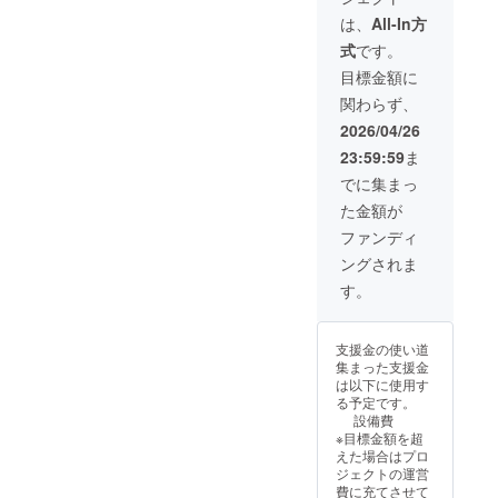
記入く
提供時
ト ・公
援証明
ださ
期：
は、
All-In方
式サイ
書
い。記
2026年
式
です。
ト支援
PDF（
載が不
8月頃
者一覧
お名前
要な場
・注意
目標金額に
にお名
入り・
合は
事項：
関わらず、
前掲載
保存可
「記載
お名前
（希望
能） ・
なし」
は備考
2026/04/26
者の
オンラ
とご記
欄にて
23:59:59
ま
み） ・
インセ
入くだ
ご記入
特別研
ミナー1
さい ■
くださ
でに集まっ
究レ
年間参
オンラ
い。記
た金額が
ポート
加権 ・
インセ
載が不
■お礼
学会発
ミナー1
要な場
ファンディ
メール
表資料
年間参
合は
ングされま
■活動報
PDF配
加権 ・
「記載
告 ■ 支
布 ・月
内容：
なし」
す。
援証明
次研究
支援者
とご記
書PDF
レポー
様限定
入くだ
■ オン
ト ・特
で、研
さい。
支援金の使い道
ライン
別研究
究内容
証明書
集まった支援金
セミ
レポー
を解説
の内容
は以下に使用す
ナー1年
ト ・年
するオ
は変更
る予定です。
間参加
間公式
ンライ
できま
設備費
権 ■月
スポン
ンセミ
せんの
※目標金額を超
次研究
サーと
ナーに1
でご了
えた場合はプロ
レポー
してHP
年間
承くだ
ジェクトの運営
ト 本文
掲載。
2026年
さい。
費に充てさせて
を参照
・質問