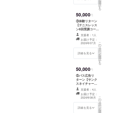
を
け ・数量：限定
材料等28品目//
掲示方法 ・ラミ
ナーラ (シラス・
選
様で体験してい
て」をご覧くだ
択
20セット ・発
小麦 卵 乳成
ネート加工 掲載
ニンニク・トマ
す
ただける特別プ
さい。 ※提供商
る
送：9月 //商品内
分 落花生 〈は
期間 ・掲示開始
トソース・オレ
ランです。 クラ
品については店
容//･サブレバニ
ちみつを使用し
50,000
(2026年7月）か
ガノ) ３． ジェ
ブ体験の後はク
円
舗一覧をご覧く
ラ ・サブレショ
ておりますの
ら1年間（予定）
ノベーゼ (モッツ
ラブ併設の「レ
ださい。 ※アレ
コラ・サブレフ
③体験リターン
で、１歳未満の
※ニックネーム等
アレラ・バジル
ストランソル
ルギーに関して
ランボワーズ・
【テニスレッス
乳児には与えな
掲載ご希望の場
ソース・トマト)
フェージュ」で
は、各店舗にお
サブレティムッ
ン8回受講コー
いでください〉
合は支援時、必
４． 照りマヨチ
パスタまたはピ
問合せくださ
トペッパー・サ
ス】 自由が丘に
//賞味期限//14日
ず備考欄に掲載
キン グリルチキ
ザから選べるラ
支援者：1人
い。 ※いただい
ブレマイス・フ
あるテニスス
間（発送の場
を希望されるお
ンとオリジナル
ンチセットをご
お届け予定：
た個人情報は発
ロランタン・メ
クール 『自由ガ
合、発送日含
名前をご記入く
マヨの和風ピッ
こ
用意していま
2026年07月
送時のみ使用い
の
レンゲヘーゼ
丘インターナ
む） //保存方法//
ださい。 ※掲載
ツア ５． ゴルゴ
リ
す。 ・内容：リ
たします。 ※プ
タ
ル・ココ 計8
ショナルテニス
高温多湿、直射
を希望されない
ンゾーラ (モッツ
ー
バティヒルクラ
ロジェクトオー
ン
種 //特定原材料
カレッジ』 でテ
詳細を見る
日光を避け、20
方は非公開も可
アレラ・ゴルゴ
を
ブ1日体験＋ラン
ナーとして、当
選
等28品目//小
ニスレッスンを
度以下にて保存
能です。 ※プロ
ンゾーラ・はち
択
チ ・ランチ：パ
会NPO法人サン
す
麦・乳成分・
8回受講できる特
※いただいた個人
ジェクトオー
みつ) ※ピザ生地
る
スタまたはピザ
クスネイチャー
卵・アーモン
別コースです。
情報は発送時の
ナーとして、当
は、全粒粉を使
のランチセット
50,000
バスを走らす会
ド・りんご・大
初心者の方から
円
み使用いたしま
会NPO法人サン
用しておりま
・人数：2名様
（会長栗山雅
豆 〈はちみつを
経験者まで、テ
す。 ※プロジェ
クスネイチャー
す。 ※アレル
・有効期限：7月
⑤バス広告リ
則）は、『自由
使用しておりま
ニスを楽しんで
クトオーナーと
バスを走らす会
ギーに関して
1日〜9月30日ま
ターン【サンク
が丘商店街振興
すので、１歳未
いただけます。
して、当会NPO
（会長栗山雅
は、予約の際に
で ■LUNCH
スネイチャーバ
組合』会員店舗
満の乳児には与
・内容：テニス
法人サンクスネ
則）は、リター
ご確認くださ
MENU
ス応援スポン
に協力して頂
えないでくださ
レッスン8回受
支援者：4人
イチャーバスを
ンとしての商品
い。 ※いただい
PASTA&PIZZA
サー（企業・店
き、リターンと
い〉 //賞味期
講 ・対象：1名
走らす会（会長
お届け予定：
提供を行います
た個人情報はご
サラダ、スー
舗向け）】 ❶サ
しての商品提供
こ
限//20日間（発
様 ・受講期間：
2026年08月
栗山雅則）は、
が、商品に関す
連絡時のみ使用
の
プ、ドリンク
ンクスネイ
を行いますが、
リ
送の場合、発送
7月、8月 ※いた
『自由が丘商店
る最終的な法的
いたします。 ※
タ
日替わりパスタ
チャーバス車内
商品に関する最
ー
日含む） //保存
だいた個人情報
街振興組合』会
責任は、当会が
詳細につきまし
ン
ランチ（A～Cの
にお名前掲示 ❷
詳細を見る
終的な法的責任
を
方法//高温多湿、
はご連絡時のみ
員店舗に協力し
担うことで変更
ては、申し込み
選
種類からお選び
ホームページお
は、当会が担う