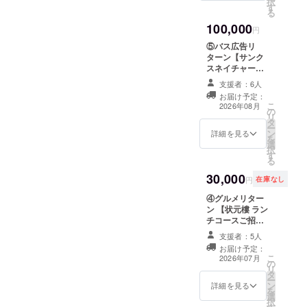
択
直射日光を避
使用いたしま
て頂き、リター
はありません。
後にご連絡いた
す
ください） Ａ
名前掲載 ❸お礼
ことで変更はあ
る
け、20度以下に
す。 ※レッスン
ンとしての商品
します。 ※プロ
トマトソース
メール ご支援い
りません。
て保存 ※いただ
日程などの詳細
提供を行います
100,000
ジェクトオー
Ｂ ペペロン
ただいた皆さま
円
いた個人情報は
は、支援後にご
が、商品に関す
ナーとして、当
チーノ Ｃ ク
へお礼のメール
発送時のみ使用
案内いたしま
⑤バス広告リ
る最終的な法的
会NPO法人サン
リームソース
をお届けし、
いたします。 ※
す。 ※プロジェ
ターン【サンク
責任は、当会が
クスネイチャー
PIZZA LUNCH
ホームページと
プロジェクト
クトオーナーと
スネイチャーバ
担うことで変更
バスを走らす会
サラダ、スー
サンクスネイ
オーナーとし
して、当会NPO
ス応援スポン
はありません。
（会長栗山雅
プ、ドリンク付
チャーバスの車
支援者：6人
て、当会NPO法
法人サンクスネ
サー（企業・店
則）は、『自由
１． マルゲリー
内に、応援スポ
お届け予定：
人サンクスネイ
イチャーバスを
舗向け）】 ❶サ
が丘商店街振興
こ
タ (モッツアレ
ンサーとしてお
2026年08月
の
チャーバスを走
走らす会（会長
ンクスネイ
組合』会員店舗
リ
ラ・トマトソー
名前を掲示いた
タ
らす会（会長栗
栗山雅則）は、
チャーバス車内
に協力して頂
ー
ス、バジル) ２．
します。 地域の
ン
山雅則）は、
『自由が丘商店
にお名前掲示
詳細を見る
き、リターンと
を
シラスのマリ
足をささえるこ
選
『自由が丘商店
街振興組合』会
(大) ❷ホーム
しての商品提供
択
ナーラ (シラス・
の取り組みに、
す
街振興組合』会
員店舗に協力し
ページお名前掲
を行いますが、
る
ニンニク・トマ
ぜひスポンサー
員店舗に協力し
て頂き、リター
載 ❸お礼メール
商品に関する最
トソース・オレ
としてご参加く
30,000
て頂き、リター
ンとしての商品
ご支援いただい
終的な法的責任
円
在庫なし
ガノ) ３． ジェ
ださい。 ＜バス
ンとしての商品
提供を行います
た皆さまへお礼
は、当会が担う
ノベーゼ (モッツ
車内＞ 掲載内容
④グルメリター
提供を行います
が、商品に関す
のメールをお届
ことで変更はあ
アレラ・バジル
・文字（企業
ン 【状元樓 ラン
が、商品に関す
る最終的な法的
けし、ホーム
りません。
ソース・トマト)
名・店舗名いず
チコースご招待
る最終的な法的
責任は、当会が
ページとサンク
４． 照りマヨチ
れも可） ・ロゴ
（ペア）】 自由
責任は、当会が
担うことで変更
スネイチャーバ
支援者：5人
キン グリルチキ
掲載あり 掲載場
が丘の人気高級
担うことで変更
はありません。
スの車内に、応
ンとオリジナル
所 ・サンクスネ
お届け予定：
中華料理店 『状
はありません。
援スポンサーと
こ
2026年07月
マヨの和風ピッ
イチャーバス車
の
元樓 』自由が丘
してお名前を掲
リ
ツア ５． ゴルゴ
内の上部両サイ
タ
店 で人気のフカ
示いたします。
ー
ンゾーラ (モッツ
ド 掲載形式 ・
ン
ヒレスペシャル
詳細を見る
地域の足をささ
を
アレラ・ゴルゴ
B4サイズに4企
選
ランチコースを
えるこの取り組
択
ンゾーラ・はち
業掲載 掲載サイ