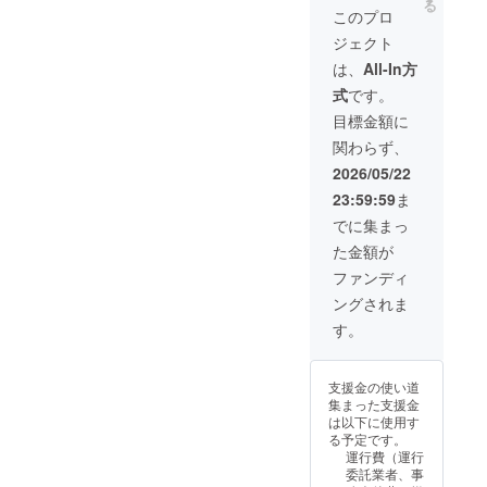
の上海式醤油煮
スネイチャーバ
る
商品に関する最
クト終了後に
スをお楽しみい
このプロ
合わせ ＊状元特
込み ＊ フカヒレ
ス公式ホーム
終的な法的責任
メールにてやり
ただけます。大
製 フカヒレ入
スープチャーハ
ページのクラウ
ジェクト
は、当会が担う
取りを行いま
切な方と特別な
りスープ ＊自家
ン ＊ 自家製 季
ドファンディン
ことで変更はあ
す。 ※プロジェ
お食事の時間を
は、
All-In方
製二種点心の盛
節の漬物 ＊ 柔ら
グページ内 掲載
りません。
クトオーナーと
お楽しみくださ
り合わせ ＊海老
か杏仁プリン ＊
形式 ・バス車内
式
です。
して、当会NPO
い。 ・内容：プ
のマロンマヨ
中国花茶 〈アレ
に掲示したもの
法人サンクスネ
レミアムディ
目標金額に
ネーズ和え ＊季
ルギーに関して
をホームページ
イチャーバスを
ナーコース『翡
節野菜のあっさ
は予約の際にご
に掲載 掲載期間
関わらず、
走らす会（会長
翠』 ・人数：2
り炒め ＊バジル
確認くださ
・掲示開始
栗山雅則）は、
名様 ・有効期
2026/05/22
香る、三杯(サン
い。〉 ※いただ
(2026年7月）か
リターンとして
限：7月1日〜9
ペイ)鶏(ジー) ＊
いた個人情報は
ら1年間（予定）
23:59:59
ま
の商品提供を行
月30日 ・限
サーモンの
ご連絡時のみ使
※掲載するお名前
いますが、商品
定：1組 70周年
でに集まっ
チャーハン ＊本
用いたします。
についてはプロ
に関する最終的
アニバーサリー
日のデザート ＊
※詳細につきまし
ジェクト終了後
た金額が
な法的責任は、
コース『翡翠』
中国花茶 〈アレ
ては、申し込み
にメールにてや
当会が担うこと
＊シェフセレク
ファンディ
ルギーに関して
後にご連絡いた
り取りを行いま
で変更はありま
ト特製冷菜盛り
は予約の際にご
します。 ※プロ
す。 ※プロジェ
ングされま
せん。
合わせ ＊状元樓
確認くださ
ジェクトオー
クトオーナーと
スペシャルティ
す。
い。〉 ※いただ
ナーとして、当
して、当会NPO
「 気仙沼産フカ
いた個人情報は
会NPO法人サン
法人サンクスネ
ヒレ姿の尾び
ご連絡時のみ使
クスネイチャー
イチャーバスを
れ、白湯煮込み
用いたします。
バスを走らす会
走らす会（会長
支援金の使い道
」 ＊釜焼き北京
※詳細につきまし
（会長栗山雅
栗山雅則）は、
集まった支援金
ダック ＊大海老
ては、申し込み
則）は、『自由
リターンとして
は以下に使用す
とアオリイカの
後にご連絡いた
が丘商店街振興
の商品提供を行
る予定です。
大葉青葱ソース
します。 ※プロ
組合』会員店舗
いますが、商品
運行費（運行
炒め ＊赤ハタの
ジェクトオー
に協力して頂
に関する最終的
委託業者、事
中華蒸し、カル
ナーとして、当