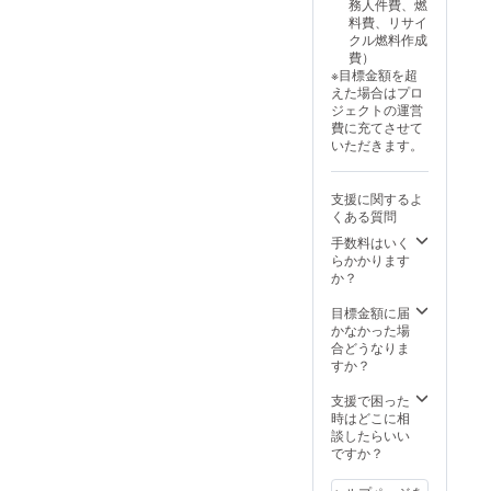
き、リターンと
な法的責任は、
務人件費、燃
トッチョ仕立て
会NPO法人サン
しての商品提供
当会が担うこと
料費、リサイ
＊牛リブロース
クスネイチャー
を行いますが、
で変更はありま
クル燃料作成
ステーキとキノ
バスを走らす会
商品に関する最
せん。
費）
コの黒豆ソース
（会長栗山雅
終的な法的責任
※目標金額を超
炒め ＊海鮮入り
則）は、『自由
は、当会が担う
えた場合はプロ
五目おこわ、蓮
が丘商店街振興
ことで変更はあ
ジェクトの運営
の葉包み ＊本日
組合』会員店舗
りません。
費に充てさせて
の Chef 特製デ
に協力して頂
いただきます。
ザート盛り合わ
き、リターンと
せ ＊中国花茶
しての商品提供
〈アレルギーに
を行いますが、
支援に関するよ
関しては予約の
商品に関する最
くある質問
際にご確認くだ
終的な法的責任
さい。〉 ※いた
手数料はいく
は、当会が担う
だいた個人情報
らかかります
ことで変更はあ
はご連絡時のみ
か？
りません。
使用いたしま
す。 ※詳細につ
目標金額に届
きましては、申
かなかった場
し込み後にご連
合どうなりま
絡いたします。
すか？
※プロジェクト
オーナーとし
支援で困った
て、当会NPO法
時はどこに相
人サンクスネイ
談したらいい
チャーバスを走
ですか？
らす会（会長栗
山雅則）は、