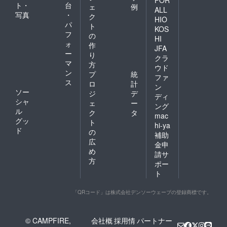
ト・
台
ェ
例
ALL
写真
・
ク
HIO
パ
ト
KOS
フ
の
HI
ォ
作
JFA
ー
り
クラ
マ
方
ウド
ン
プ
統
ファ
ス
ロ
計
ン
ソー
ジ
デ
ディ
シャ
ェ
ー
ング
ル
ク
タ
mac
グッ
ト
hi-ya
ド
の
補助
広
金申
め
請サ
方
ポー
ト
「QRコード」は株式会社デンソーウェーブの登録商標です。
© CAMPFIRE,
会社概
採用情
パートナー