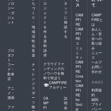
ノロ
ち
ロ
タ
ス
て
ジー
づ
ジ
ッ
・ガ
く
ェ
フ
CAM
CAMP
ジェ
り
ク
に
PFI
FIREと
ット
・
ト
相
RE
は
地
を
談
CAM
あんし
域
作
す
PFI
ん・安
活
る
る
RE
全への
性
資
コ
取り組
化
料
ミュ
み
プロ
音
請
ニ
ニュー
ダク
楽
求
ティ
ス
ト
CAM
ヘルプ
クラウドファ
フー
チ
PFI
お問い
ンディングの
ド・
ャ
RE
合わせ
ノウハウを無
飲食
レ
Crea
料で学ぼう
店
ン
tion
各種規定
CAMPFIRE
ジ
CAM
アカデミー
アニ
ス
利用規
PFI
メ・
ポ
約
RE
漫画
ー
CA
説
細則
for
ツ
MP
明
プライ
Soci
ファ
映
FI
会
バシー
al