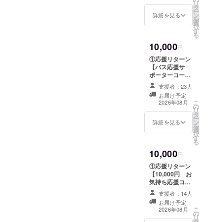
添付 記載内容 ・
リ
考欄にご記入く
タ
用できる特別パ
サンクスネイ
ー
ださい。 ※プロ
ン
スポート】 特別
詳細を見る
チャーバス サ
を
ジェクトオー
選
パスポート
ポーター証のタ
択
ナーとして、当
す
（カード）お届
イトル ・本プロ
る
会NPO法人サン
けします。 特別
ジェクトを応援
10,000
クスネイチャー
パスポートをご
円
いただいた証で
バスを走らす会
使用いただき、
ある旨の文章 ・
①応援リターン
（会長栗山雅
自由が丘の魅力
支援年月（2026
【バス応援サ
則）は、リター
あるお店（６店
年４月、５月）
ポーターコー
ンとしての商品
舗を選択）を楽
・発行元 サン
ス】 ❶お礼メー
提供を行います
しみながら、サ
支援者：23人
クスネイチャー
ル ❷応援サポー
が、商品に関す
ンクスネイ
お届け予定：
バスを走らす会
ター証（PDF）
る最終的な法的
こ
チャーバスを応
2026年08月
※本サポーター証
の
❸お名前掲載
責任は、当会が
リ
援していただけ
には個別の氏名
タ
（ホームペー
担うことで変更
ー
ます。 参加店一
記載は行いませ
ン
ジ・バス車内）
詳細を見る
はありません。
を
覧は本文 「リ
ん。 ＜ホーム
選
ご支援いただい
択
ターンについ
ページ＞ 掲載内
す
た皆さまへお礼
る
て」をご覧くだ
容 ・文字のみ
のメールと「応
さい ■参加店
10,000
（ニックネーム
援サポーター
円
舗：自由が丘商
可） 掲載場所 ・
証」をお届け
店街振興組合の
①応援リターン
サンクスネイ
し、ホームペー
２６店舗 １.一
【10,000円 お
チャーバス公式
ジとバス車内に
欠片 ２.shelf
気持ち応援コー
ホームページの
お名前を掲載さ
３.プレミアム
ス（上乗せ歓
クラウドファン
せていただきま
支援者：14人
マッサージサロ
迎）】 サンクス
ディングページ
す。 〈応援サ
お届け予定：
ン ４.traffic
ネイチャーバス
内 掲載形式 ・テ
こ
ポーター証〉 形
2026年08月
の
５.鍼灸サロン
をさらに応援し
キスト表記（装
リ
式 ・PDFデータ
タ
KEYAKI
たい方向けの