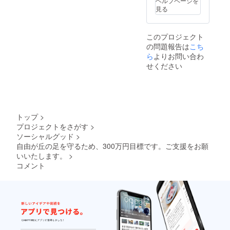
ヘルプページを
『自由が丘商店
見る
街振興組合』会
員店舗に協力し
て頂き、リター
このプロジェクト
ンとしての商品
の問題報告は
こち
提供を行います
ら
よりお問い合わ
が、商品に関す
る最終的な法的
せください
責任は、当会が
担うことで変更
はありません。
トップ
>
プロジェクトをさがす
>
ソーシャルグッド
>
自由が丘の足を守るため、300万円目標です。ご支援をお願
いいたします。
>
コメント