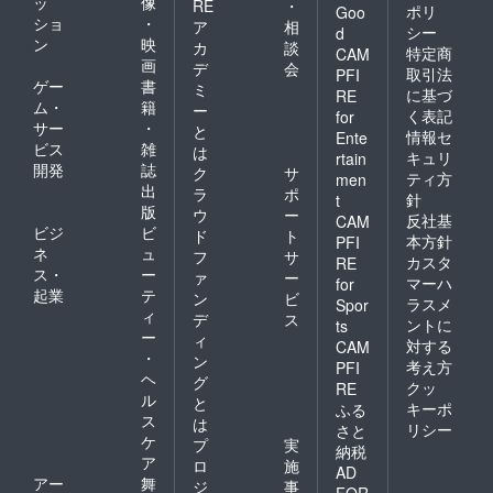
ッ
像
RE
・
ポリ
Goo
ショ
・
ア
相
シー
d
ン
映
カ
談
特定商
CAM
画
デ
会
取引法
PFI
ゲー
書
ミ
に基づ
RE
ム・
籍
ー
く表記
for
サー
・
と
情報セ
Ente
ビス
雑
は
キュリ
rtain
開発
誌
ク
サ
ティ方
men
出
ラ
ポ
針
t
版
ウ
ー
反社基
CAM
ビジ
ビ
ド
ト
本方針
PFI
ネ
ュ
フ
サ
カスタ
RE
ス・
ー
ァ
ー
マーハ
for
起業
テ
ン
ビ
ラスメ
Spor
ィ
デ
ス
ントに
ts
ー
ィ
対する
CAM
・
ン
考え方
PFI
ヘ
グ
クッ
RE
ル
と
キーポ
ふる
ス
は
リシー
さと
ケ
プ
実
納税
ア
ロ
施
AD
アー
舞
ジ
事
FOR