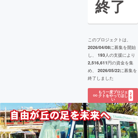
終了
このプロジェクトは、
2026/04/08
に募集を開始
し、
193
人の支援により
2,516,611
円の資金を集
め、
2026/05/22
に募集を
終了しました
もう一度プロジェ
2
クトをやってほし
9
い