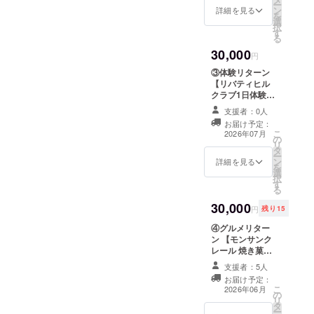
飾なし） ・1行
ー
(B5サイズ) ・
ン
６.Cathy's ７.
コースです。 支
詳細を見る
あたり３～４名
を
メール添付 記載
選
リュネットプラ
援時に金額を上
（３～４団体）
択
内容 ・サンクス
す
スメガネ専門店
乗せすることが
文字サイズ ・約
る
ネイチャーバ
８.flower y's
可能です。 ご支
12～14pt想定 掲
ス サポーター
30,000
style ９.自由
援いただいた皆
円
載期間 ・掲載開
証のタイトル ・
が丘クリニック
さまへお礼の
始(2026年7月）
本プロジェクト
③体験リターン
ビューティーテ
メールをお送り
から1年間（予
を応援いただい
【リバティヒル
ラス １０.ルド
いたします。 ※
定） ※ニック
た証である旨の
クラブ1日体験ラ
ファン １１.スタ
このリターンは
ネーム等掲載ご
文章 ・支援年月
ンチご招待（１
ジオPYP(BODY
1,000円（①応援
支援者：0人
希望の場合は支
（2026年４月、
名様）】 自由が
WORK STUDIO
リターン【お気
お届け予定：
援時、必ず備考
５月） ・発行
丘にある会員制
こ
PYP) １２.玉川
持ち応援コー
2026年07月
欄に掲載を希望
の
元 サンクスネ
スポーツクラブ
リ
精米店 １３.御門
ス】）のリター
されるお名前を
タ
イチャーバスを
『リバティヒル
ー
屋自由が丘 １
ンと同じ内容に
ご記入くださ
ン
走らす会 ※本サ
クラブ』を1日体
詳細を見る
を
４.Vocal School
なります。 ※プ
い。 ※掲載を希
選
ポーター証には
験していただけ
択
DADA １５.ﾒｲ
ロジェクトオー
望されない方は
す
個別の氏名記載
る特別プランで
る
ﾄﾞ･ｲﾝ･ｱｰｽ １
ナーとして、当
非公開も可能で
は行いません。
す。 クラブ体験
６.BMC英会話ス
会NPO法人サン
す。 ※プロジェ
30,000
＜ホームページ
の後はクラブ併
円
残り15
クール １
クスネイチャー
クトオーナーと
＞ 掲載内容 ・文
設の「レストラ
７.Birthday自由
バスを走らす会
して、当会NPO
④グルメリター
字のみ（ニック
ンソルフェー
が丘 １
（会長栗山雅
法人サンクスネ
ン 【モンサンク
ネーム可） 掲載
ジュ」で パスタ
８.Sunset
則）は、リター
イチャーバスを
レール 焼き菓子
場所 ・サンクス
またはピザから
Coffee １
ンとしての商品
走らす会（会長
セット】 自由が
ネイチャーバス
選べるランチ
支援者：5人
９.usubane ２
提供を行います
栗山雅則）は、
丘の人気パティ
公式ホームペー
セットをご用意
０.ヴァンヴィー
が、商品に関す
お届け予定：
リターンとして
スリー 『モンサ
ジのクラウド
しています。 ・
こ
2026年06月
ノ ２１.いちふじ
る最終的な法的
の商品提供を行
の
ンクレール』の
ファンディング
内容：リバティ
リ
ドーナッツ ２
責任は、当会が
いますが、商品
タ
焼き菓子詰合せ
ページ内 掲載形
ヒルクラブ1日体
ー
２.EN-LAVDA
担うことで変更