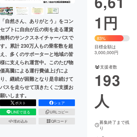
6,61
まちづくり・地域活性化
1
円
「自然さん、ありがとう」をコン
セプトに自由が丘の街を走る運賃
CAMPFIRE for Social Good
CAMPFIRE Creation
無料のサンクスネイチャーバスで
83%
CAMPFIREふるさと納税
machi-ya
コミュニティ
す。累計 230万人もの乗客数を超
目標金額は
3,000,000円
え、多くのサポーターと地域の皆
様に支えられ運営中。このたび物
支援者数
価高騰による運行費値上げによ
193
り、継続が困難となり是非続けて
バスを走らせて頂きたくご支援お
人
願いします。
ポスト
シェア
LINEで送る
URLコピー
埋め込み
QRコード
募集終了まで残
り