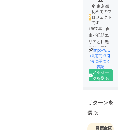
東京都
初めてのプ
ロジェクト
です
1997年、自
由が丘駅エ
リアと目黒
通り八雲3丁
http://www.thanksnaturebus.org/index.html
目エリアを
特定商取引
つなぐミニ
法に基づく
表記
バスとして
メッセー
運行開始し
ジを送る
ました。
2026年4月で
29年目を迎
えます。こ
リターンを
のバスは、
天ぷらなど
選ぶ
に使用され
た植物性の
目標金額