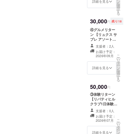
に関する最終的
ン
をお届けしま
詳細を見る
式 ・テキスト表
験＋ランチ ・ラ
を
２３.京乃臣 ２
はありません。
な法的責任は、
選
す。 パティシエ
記（装飾なし）
ンチ：パスタま
択
４.隠れ家個室
当会が担うこと
す
辻口博啓が手が
・1行あたり３～
たはピザのラン
る
しっぽり ２５.立
で変更はありま
ける、人気店の
４名（３～４団
チセット ・人
ち呑みさあいこ
せん。
30,000
焼き菓子をお楽
体） 文字サイズ
数：1名様 ・有
円
残り18
うか!! ２６.医療
しみいただけま
・約12～14pt想
効期限：7月1
法人社団
④グルメリター
す。 パウンド
定 掲載期間 ・掲
日〜9月30日ま
DWORKS （敬
ン 【リュクス サ
ケーキ、マド
載開始(2026年7
で ■LUNCH
称略） ■利用回
ブレ アソート】
レーヌ、ダック
月）から1年間
MENU
数：６店舗利用
自由が丘の人気
ワーズ、サブレ
（予定） ＜バス
PASTA&PIZZA
支援者：2人
可能（ただし個
店 『自由が丘
など 人気焼き菓
車内＞ 掲載内容
サラダ、スー
お届け予定：
数限定の店舗あ
ロール屋』の人
子約12点の詰合
・文字のみ
プ、ドリンク
こ
2026年09月
り） ■有効期
の
気商品 「リュク
せです。。 ・内
（ニックネーム
日替わりパスタ
リ
限：７月１日〜
タ
ス サブレ アソー
容：モンサンク
可） 掲載場所 ・
ランチ（A～Cの
ー
９月３０日 ※特
ン
ト」 をお届けし
詳細を見る
レール 焼き菓子
サンクスネイ
種類からお選び
を
別パスポート
選
ます。 さまざま
詰合せ ・配送：
チャーバス車内
ください） Ａ
択
（カード）をお
す
な種類のサブレ
ご指定の住所へ
の上部両サイド
トマトソース
る
届けします。 ※
を楽しめる、上
お届け ・数量：
掲載形式 ・一覧
Ｂ ペペロン
50,000
異なる６店舗を
質な焼き菓子の
円
限定20セット
掲示（複数名を
チーノ Ｃ ク
ご選択くださ
詰合せです。 パ
・発送予定：6月
まとめて掲載）
リームソース
③体験リターン
い。（自由が丘
ティシエ辻口博
//商品内容//焼菓
・1行あたり３～
PIZZA LUNCH
【リバティヒル
の魅力を楽しん
啓が手がけるス
子 12点 パウン
４名（３～４団
サラダ、スー
クラブ1日体験ラ
でいただく趣旨
イーツをお楽し
ドケーキ・マド
体） 掲載サイズ
プ、ドリンク付
ンチご招待（ペ
のもと、同一店
みください。 ・
支援者：0人
レーヌ・米粉の
・B4用紙1枚～
１． マルゲリー
ア）】 自由が丘
舗はご使用いた
内容：リュクス
ダックワーズ・
お届け予定：
複数枚にまとめ
タ (モッツアレ
にある会員制ス
だけません） ※
こ
サブレ アソー
2026年07月
サブレ等 定番人
て掲示 ・1名あ
ラ・トマトソー
の
ポーツクラブ
参加店26店舗詳
リ
ト ・配送：ご指
気の焼菓子をセ
たり文字サイズ
ス、バジル) ２．
タ
『リバティヒル
細は本文 「リ
ー
定の住所へお届
レクト //特定原
約24～28pt想定
シラスのマリ
ン
クラブ』を２名
詳細を見る
ターンについ