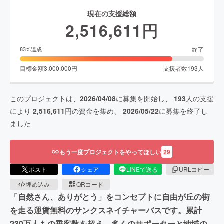
現在の支援総額
2,516,611
円
終了
83
%達成
目標金額
3,000,000
円
支援者数
193
人
このプロジェクトは、
2026/04/08
に募集を開始し、
193
人の支援
により
2,516,611
円の資金を集め、
2026/05/22
に募集を終了し
ました
もう一度プロジェクトをやってほしい
29
ポスト
シェア
LINEで送る
URLコピー
埋め込み
QRコード
「自然さん、ありがとう」をコンセプトに自由が丘の街
を走る運賃無料のサンクスネイチャーバスです。累計
230万人もの乗客数を超え、多くのサポーターと地域の