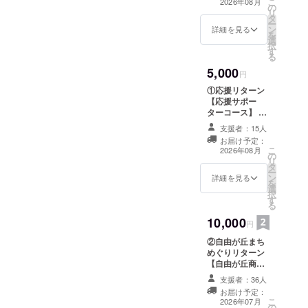
こ
2026年08月
の
メール ご支援い
いますが、商品
リ
タ
ただいた皆さま
に関する最終的
ー
ン
へお礼のメール
詳細を見る
な法的責任は、
を
選
と「応援サポー
当会が担うこと
択
す
ター証」をお届
で変更はありま
る
けします。 〈応
せん。
5,000
援サポーター
円
証〉 形式 ・PDF
①応援リターン
データ(B5サイ
【応援サポー
ズ) ・メール添付
ターコース】 ❶
記載内容 ・サン
お礼メール ❷応
クスネイチャー
支援者：15人
援サポーター証
バス サポー
お届け予定：
（PDF） ❸ホー
こ
ター証のタイト
2026年08月
の
ムページにお名
リ
ル ・本プロジェ
タ
前掲載 ご支援い
ー
クトを応援いた
ン
ただいた皆さま
詳細を見る
を
だいた証である
選
へお礼のメール
択
旨の文章 ・支援
す
と「応援サポー
る
年月（2026年４
ター証」をお届
月） ・発行元
10,000
けし、ホーム
円
サンクスネイ
ページにお名前
チャーバスを走
②自由が丘まち
を掲載させてい
らす会 ※本サ
めぐりリターン
ただきます。
ポーター証には
【自由が丘商店
〈応援サポー
個別の氏名記載
街振興組合の２
ター証〉 形式 ・
支援者：36人
は行いません。
６店舗の中から
PDFデータ(B5
お届け予定：
※ニックネームご
お好きなお店を
サイズ) ・メール
こ
2026年07月
希望の場合は備
の
６店舗選んで利