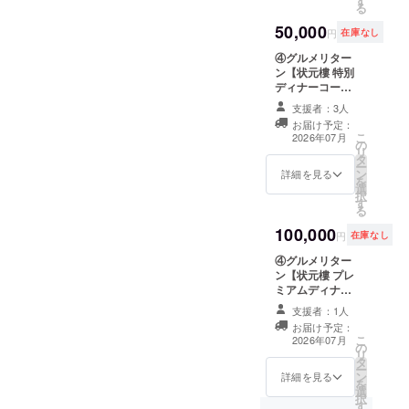
す
お楽しみいただ
みに、ぜひスポ
る
みつ) ※ピザ生地
ズ ・1枠あたり
けます。フカヒ
ンサーとしてご
は、全粒粉を使
文字サイズ30～
50,000
レ料理をはじ
参加ください。
円
在庫なし
用しておりま
40pt 掲載方法 ・
め、本格中華料
＜バス車内＞ 掲
す。 ※アレル
ラミネート加工
④グルメリター
理を味わえる贅
載内容 ・文字
ギーに関して
掲載期間 ・掲示
ン【状元樓 特別
沢なランチコー
（企業名・店舗
は、ご予約の際
開始(2026年7
ディナーコース
スです。 ・内
名いずれも可）
にご確認くださ
月）から1年間
ご招待（ペ
容：フカヒレス
・ロゴ掲載あり
支援者：3人
い。 ※いただい
（予定） ＜ホー
ア）】 自由が丘
ペシャルコース
掲載場所 ・サン
お届け予定：
た個人情報はご
ムページ＞ 掲載
の人気高級中華
・人数：2名様
クスネイチャー
こ
2026年07月
連絡時のみ使用
内容 ・文字（企
の
料理店 『状元樓
・有効期限：7月
バス車内の上部
リ
いたします。 ※
業名・店舗名い
タ
』 自由が丘店
1日〜9月30日
両サイド 掲載形
ー
詳細につきまし
ずれも可） ・ロ
ン
で本格中華料理
詳細を見る
・限定：5組
式 ・B5サイズに
を
ては、申し込み
ゴ掲載あり 掲載
選
の特別ディナー
『フカヒレ
1企業掲載 掲載
択
後にご連絡いた
場所 サンクスネ
す
コースをお楽し
Specialランチ
サイズ ・1枠あ
る
します。 ※プロ
イチャーバス公
みいただけま
コース』 ＊ おま
たり文字サイズ
ジェクトオー
式ホームページ
100,000
す。シェフ自慢
かせ季節の前菜
40～50pt 掲載方
円
在庫なし
ナーとして、当
のクラウドファ
の料理をゆっく
盛り合わせ ＊ フ
法 ・ラミネート
会NPO法人サン
ンディングペー
④グルメリター
り味わえるディ
カヒレ入り 茶碗
加工 掲載期間 ・
クスネイチャー
ジ内 掲載形式 ・
ン【状元樓 プレ
ナーコースで
蒸し スープ仕立
掲示開始(2026
バスを走らす会
バス車内に掲示
ミアムディナー
す。 ・内容：特
て ＊ 状元樓特
年7月）から1年
（会長栗山雅
したものをホー
コースご招待
別ディナーコー
製 フカヒレ小
間（予定） ＜
支援者：1人
則）は、『自由
ムページに掲載
（ペア）】自由
ス『珊瑚』 ・人
籠包＆ゆず胡椒
ホームページ＞
お届け予定：
が丘商店街振興
掲載期間 ・掲示
が丘の人気高級
数：2名様 ・有
小籠包 ＊ 二種海
掲載内容 ・文字
こ
2026年07月
組合』会員店舗
開始(2026年7
の
中華料理店 『状
効期限：7月1
鮮のチリソース
（企業名・店舗
リ
に協力して頂
月）から1年間
タ
元樓 』 自由が
日〜9月30日 ・
煮 ＊ 海老のライ
名いずれも可）
ー
き、リターンと
（予定） ※掲載
ン
丘店 で本格中華
詳細を見る
限定：3組 『珊
スペーパー巻き
・ロゴ掲載あり
を
しての商品提供
するお名前につ
選
料理のプレミア
瑚』 ＊本日のお
揚げ ＊ 豚バラ肉
掲載場所 サンク
択
を行いますが、
いてはプロジェ
す
ムディナーコー
まかせ前菜盛り