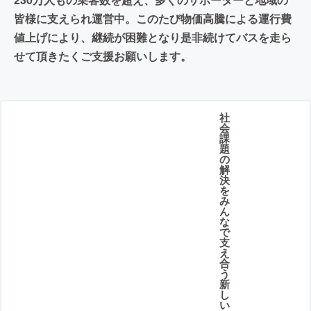
皆様に支えられ運営中。このたび物価高騰による運行費
値上げにより、継続が困難となり是非続けてバスを走ら
せて頂きたくご支援お願いします。
社
会
課
題
の
解
決
を
み
ん
な
で
支
え
合
う
新
し
い