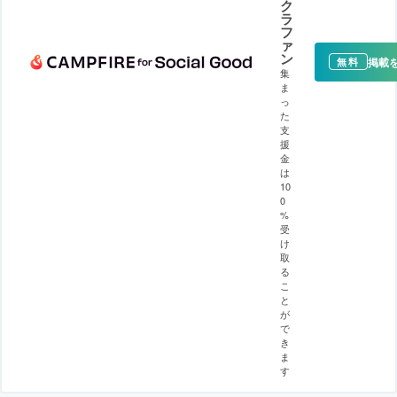
ク
ラ
フ
ァ
ン
掲載
無料
集
ま
っ
た
支
援
金
は
10
0
%
受
け
取
る
こ
と
が
で
き
ま
す