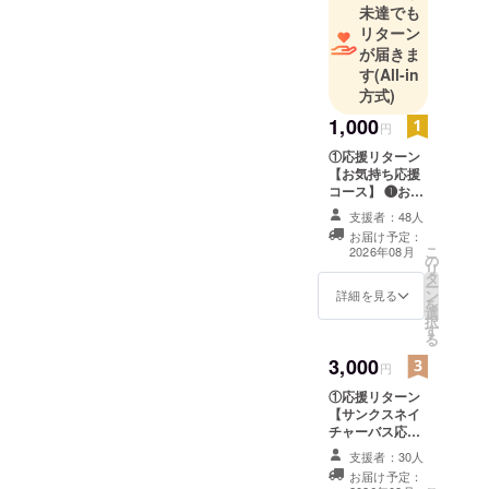
廃食用油の
未達でも
リサイクル
リターン
燃料を使用
が届きま
す
(All-in
し、省エネ
方式)
ルギーに貢
献していま
1,000
円
す。（現在
①応援リターン
は軽油で運
【お気持ち応援
コース】 ❶お礼
行中）現在3
メール ご支援い
支援者：48人
ルート運行
ただいた皆さま
お届け予定：
中（駒沢公
へお礼のメール
こ
2026年08月
の
をお送りいたし
園ルート、
リ
タ
ます。 ※ニック
ー
八雲ルー
ン
ネームご希望の
詳細を見る
を
選
場合は備考欄に
ト、産業能
択
す
ご記入くださ
率大学送迎
る
い。 ※プロジェ
バスルー
3,000
クトオーナーと
円
して、当会NPO
ト）通算乗
①応援リターン
法人サンクスネ
車数220万人
【サンクスネイ
イチャーバスを
チャーバス応援
以上。
走らす会（会長
コース】 ❶応援
栗山雅則）は、
支援者：30人
サポーター証
リターンとして
お届け予定：
（PDF） ❷お礼
の商品提供を行