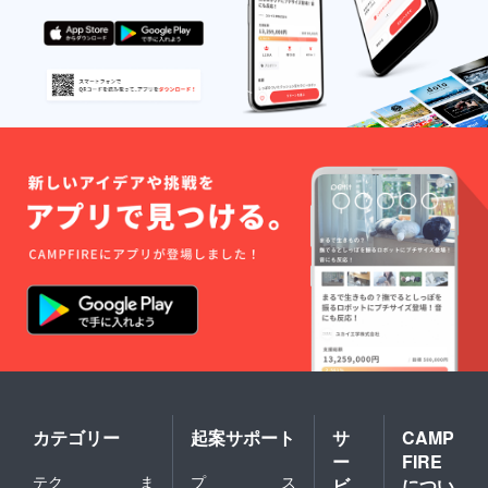
カテゴリー
起案サポート
サ
CAMP
ー
FIRE
テク
ま
プ
ス
ビ
につい