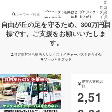
新
ロ
規
グ
会
プロジェクトを掲
はじ
プロジェクト
/
載するには
める
をさがす
イ
員
ン
登
自由が丘の足を守るため、300万円目
録
標です。ご支援をお願いいたしま
す。
人気のプロ
注目のリ
注目の新着プロ
募集終了が近いプ
もうすぐ公開
ジェクト
ターン
ジェクト
ロジェクト
されます
特定非営利活動法人サンクスネイチャーバスを走らす会
ソーシャルグッド
アート・写真
音楽
テクノロジー・ガジェット
ゲーム・サ
現在の支援総
額
2,51
映像・映画
書籍・雑誌
ビジネス・起業
チャレンジ