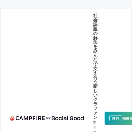
社
会
課
題
の
解
決
を
み
ん
な
で
支
え
合
う
新
し
い
ク
ラ
フ
ァ
ン
掲載
無料
集
ま
っ