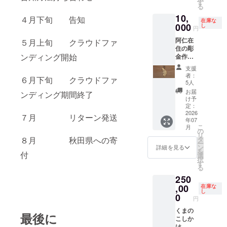
爪を合
いる
す
る
わせた
ポーチ
10,
コラボ
のサイ
４月下旬 告知
在庫な
レー
ド部分
000
し
円
ション
の名称
阿仁在
作品で
を「熊
５月上旬 クラウドファ
住の彫
す。 銀
耳」と
ンディング開始
金作
線細工
呼んで
家、河
の特徴
製品開
支援
西 緑 さ
的な細
発 して
者：
６月下旬 クラウドファ
んによ
工の一
いたか
5人
る、ク
つであ
らで
お届
ンディング期間終了
マの
る「唐
す。ス
け予
キーリ
草模
マホや
定：
ング
2026
様」の
お財布
７月 リターン発送
年07
（キー
銀線 を
など
こ
月
ホル
熊の爪
ちょっ
の
リ
ダー）
の形に
とした
タ
８月 秋田県への寄
ー
。 真鍮
沿って
小 物を
ン
詳細を見る
を
製の、
付
纏わせ
いれて
選
択
磨き仕
ること
お出か
す
る
上げ。
で、山
けする
250
立ち上
で生き
のに適
がって
,00
ている
したサ
在庫な
し
吠える
熊が森
イズ感
0
円
クマで
の中で
です。
す。
くまの
植物を
紐の 長
最後に
こしか
かき分
さは自
け 世