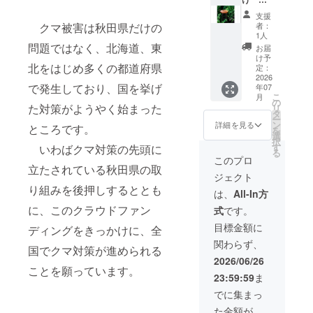
けなが
由に変
界に一
らどっ
えられ
支援
つだけ
しりと
るの
者：
クマ被害は秋田県だけの
のス
歩きな
で、体
1人
ツール
がら前
型や好
問題ではなく、北海道、東
お届
座面に
に進ん
みに合
け予
熊革を
北をはじめ多くの都道府県
でい
わせて
定：
張った
2026
る...。そ
お 使い
で発生しており、国を挙げ
年07
スツー
んなイ
いただ
こ
月
ル（丸
メージ
けま
の
た対策がようやく始まった
リ
椅子）
を作品
す。ご
タ
ー
です。
の中に
希望の
ン
詳細を見る
ところです。
を
秋田の
閉 じ込
色をお
選
択
椅子職
められ
選びく
す
いわばクマ対策の先頭に
る
人と共
たと思
ださ
このプロ
同開発
立たされている秋田県の取
いま
い。 サ
ジェクト
した作
す。 さ
イズ: 幅
り組みを後押しするととも
品。世
まざま
13cm、
は、
All-In方
界に一
な場所
縦
に、このクラウドファン
式
です。
つだけ
で魔除
22cm、
のス
け、お
厚み
目標金額に
ディングをきっかけに、全
ツール
守りと
3.5~4c
関わらず、
です。
して身
m
国でクマ対策が進められる
高さ：
に纏っ
「ITAZ
2026/06/26
48cm
ていた
LEATH
ことを願っています。
23:59:59
ま
幅：29
だけれ
ER」シ
セン
ば幸い
リー
でに集まっ
チ 座
です。
ズ。
た金額が
面の色