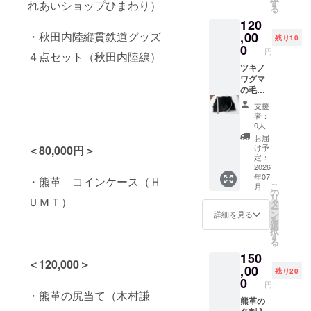
色から
す
した。
れあいショップひまわり）
る
お選び
原材料
120
くださ
及び添
い。 幅
,00
・秋田内陸縦貫鉄道グッズ
加物等
残り10
9㎝、縦
0
の食品
円
４点セット（秋田内陸線）
6㎝、厚
表示は
さ3㎝
ツキノ
お届け
で、コ
ワグマ
商品の
インが
の毛皮
ラベル
20から
で作っ
に表記
支援
25枚く
た「尻
されま
者：
らい入
当て」
す。商
0人
りま
です。
品開封
お届
す。触
昔のマ
前には
け予
＜80,000円＞
る機会
タギは
定：
必ずお
が多い
これを
2026
届けの
年07
ので、
腰に巻
・熊革 コインケース（Ｈ
リター
こ
月
すぐに
いて、
の
ンに貼
リ
ＵＭＴ）
革が育
休憩の
タ
付され
ー
ち、手
ときは
ン
たラベ
詳細を見る
を
に馴染
座布団
選
ルや注
択
んでき
代わり
す
意書き
る
ます。
に敷い
をご確
150
７色か
ていま
認くだ
＜120,000＞
らご希
した。
,00
さい。
残り20
望の色
登山者
0
円
をお選
もよく
・熊革の尻当て（木村謙
びくだ
使って
熊革の