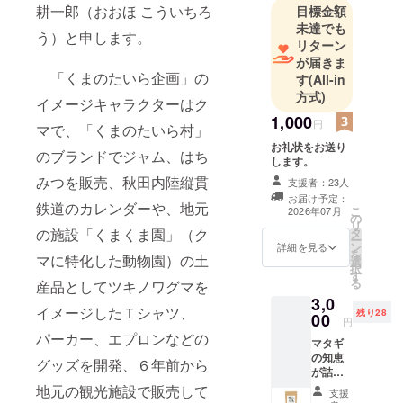
耕一郎（おおほ こういちろ
目標金額
未達でも
う）と申します。
リターン
が届きま
「くまのたいら企画」の
す
(All-in
方式)
イメージキャラクターはク
1,000
円
マで、「くまのたいら村」
お礼状をお送り
のブランドでジャム、はち
します。
みつを販売、秋田内陸縦貫
支援者：23人
お届け予定：
鉄道のカレンダーや、地元
こ
2026年07月
の
リ
タ
の施設「くまくま園」（ク
ー
ン
詳細を見る
を
マに特化した動物園）の土
選
択
す
る
産品としてツキノワグマを
3,0
イメージしたＴシャツ、
残り28
00
円
パーカー、エプロンなどの
マタギ
の知恵
グッズを開発、６年前から
が詰
まった
地元の観光施設で販売して
支援
マタギ