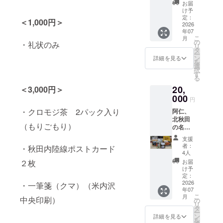
ワグマ
革は、
ベルに
さい。
お届
になれ
一つと
表記さ
け予
る(？)T
して同
定：
れま
＜1,000円＞
シャツ
2026
じ形が
す。商
年07
です。
ありま
品開封
こ
月
シンプ
せん。
の
前には
・礼状のみ
リ
ルなデ
大きな
タ
必ずお
ー
ザイン
製品を
ン
届けの
詳細を見る
を
が好
作った
選
リター
択
評！
端切れ
す
ンに貼
る
（この
を楽し
付され
20,
月の輪
＜3,000円＞
い小物
たラベ
のデザ
000
にして
ルや注
円
インは
いま
意書き
・クロモジ茶 2パック入り
阿仁、
商標登
す。 北
をご確
北秋田
録され
秋田市
認くだ
（もりごもり）
の名産
ていま
阿仁を
さい。
品セッ
す。）
作業拠
支援
ト。秋
サイズ
点にし
者：
・秋田内陸線ポストカード
田内陸
は男女
ている
4人
線阿仁
兼用で
HUNT
お届
２枚
合駅前
す（サ
の
け予
のふれ
イズ展
定：
「ITAZ
あい
2026
開：S、
・一筆箋（クマ）（米内沢
LEATH
年07
ショッ
M、L、
ER」(イ
こ
月
プひま
中央印刷）
XL)。サ
の
タズ・
リ
わりが
イズを
タ
レ
ー
選びま
お選び
ン
ザー）
詳細を見る
を
した。