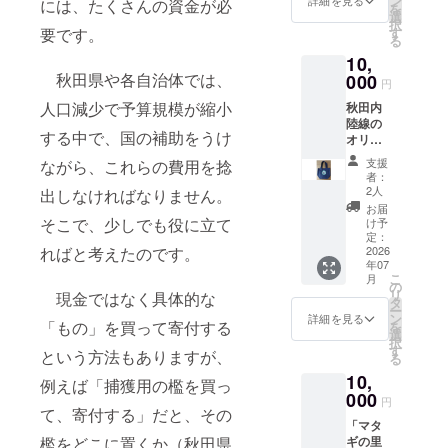
ン
詳細を見る
ンに貼
には、たくさんの資金が必
を
両、マ
と、ク
選
付され
択
タギ号
マのク
す
要です。
たラベ
る
には側
マがい
ルや注
10,
面に、
る」と
意書き
吠える
秋田県や各自治体では、
000
いうパ
をご確
円
クマと
ラレ
認くだ
人口減少で予算規模が縮小
秋田内
撃つマ
ル・
さい。
陸線の
タギが
ワール
する中で、国の補助をうけ
オリジ
デザイ
ドを描
ナルカ
ンされ
きまし
支援
ながら、これらの費用を捻
ラー、
ていま
た。
者：
8804号
す。そ
2人
出しなければなりません。
をモデ
の、マ
お届
ルにし
タギ号
そこで、少しでも役に立て
け予
たトー
のマル
定：
トバッ
2026
ればと考えたのです。
チポー
年07
グで
チで
こ
月
す。小
す。
の
リ
現金ではなく具体的な
型。 袋
タ
ー
部分の
ン
詳細を見る
「もの」を買って寄付する
を
サイズ
選
択
は縦19
す
という方法もありますが、
る
㎝、横
10,
15㎝、
例えば「捕獲用の檻を買っ
マチ12
000
円
㎝で
て、寄付する」だと、その
「マタ
す。
ギの里
檻をどこに置くか（秋田県