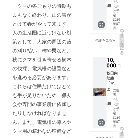
バス生
獲れた
8人
著
クマの冬ごもりの時期も
地
さつま
お届
2025
いも
け予
まもなく終わり、山の雪が
年 無
定：
と、
明舎出
2026
ナッ
とけて春がやって来ます。
年07
版) 秋田
ツ、ク
こ
月
県北秋
の
ルミな
人の生活圏に近づけない対
リ
田市阿
タ
どを加
ー
仁の山
ン
えて焼
詳細を見る
策として、人家の周辺の藪
を
奥にあ
選
いたも
択
るクマ
の刈り払い、柿や栗など、
す
ので
る
の村と
す。 原
10,
秋にクマを引き寄せる樹木
麓の人
材料及
間の村
000
び添加
円
の伐採、電気柵の設置など
との交
物等の
秋田内
流を描
食品表
を進める必要があります。
陸線
いた子
示はお
「マタ
ども
届け商
これらは住民だけではとて
ギ号」
（大人
品のラ
支援
マルチ
にも）
も手が足りないため、猟友
ベルに
者：
ポー
向けの
2人
表記さ
チ。 マ
物語で
会や専門の事業所に依頼し
れま
お届
タギの
す。
け予
す。商
たりしなければなりませ
里を走
「世の
定：
品開封
る秋田
2026
中に
前には
ん。また、電気柵の導入や
年07
内陸縦
は、人
必ずお
こ
月
貫鉄道
間の人
の
届けの
クマ用の箱わなの増備など
リ
のイベ
と、ク
タ
リター
ー
ント車
マの人