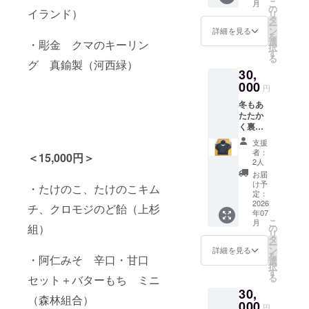
こ
月
ホル
の
材料及
イランド）
リ
ダー）
タ
び添加
ー
。立ち
ン
物等の
詳細を見る
を
上がっ
選
食品表
・彫金 クマのキーリン
択
て吠え
す
示はお
る
るク
グ 真鍮製（河西緑）
届け商
30,
マ。槌
品のラ
目仕上
000
ベルに
円
げで
表記さ
冬もあ
す。
れま
たたか
す。商
く裏起
品開封
毛のく
前には
支援
まパー
必ずお
者：
＜15,000円＞
カーが
2人
届けの
人気で
リター
お届
す。 サ
け予
ンに貼
・たけのこ、たけのこキム
イズを
定：
付され
指定し
2026
チ、クロモジのど飴（上杉
たラベ
年07
てくだ
ルや注
こ
月
さい
組）
の
意書き
リ
（S,M,L
タ
をご確
ー
,XL）。
ン
詳細を見る
認くだ
を
・阿仁みそ 辛口・甘口
ゆった
選
さい。
択
り目の
す
る
セット＋バターもち ミニ
サイズ
30,
がおす
（森林組合）
すめで
000
円