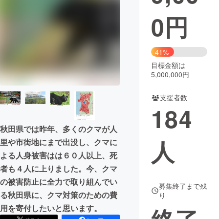
0
円
まちづくり・地域活性化
CAMPFIRE for Social Good
CAMPFIRE Creation
41%
CAMPFIREふるさと納税
machi-ya
コミュニティ
目標金額は
5,000,000円
支援者数
184
秋田県では昨年、多くのクマが人
人
里や市街地にまで出没し、クマに
よる人身被害はは６０人以上、死
者も４人に上りました。今、クマ
の被害防止に全力で取り組んでい
募集終了まで残
る秋田県に、クマ対策のための費
り
用を寄付したいと思います。