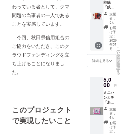
陸線
意書き
わっている者として、クマ
「鉄の
をご確
三兄
認くだ
支援
問題の当事者の一人である
弟」ク
さい。
者：
リア
5人
ことを実感しています。
ファイ
お届
ルセッ
け予
ト。 秋
定：
今回、秋田県信用組合の
田県一
2026
年07
の豪雪
ご協力をいただき、このク
こ
月
地帯を
の
リ
ラウドファンディングを立
走る秋
タ
ー
田内陸
ン
詳細を見る
ち上げることになりまし
を
線には
選
択
多くの
す
た。
る
観光客
5,0
が訪れ
ていま
00
円
す。そ
ミニハ
の中で
ンカチ
人気の
「あき
イベン
たいぬ
このプロジェクト
ト車両
支援
だも
マタギ
者：
ん」。
号、笑
6人
で実現したいこと
小さい
EMI(え
お届
お子さ
み)、秋
け予
んに人
田縄文
定：