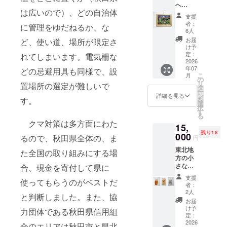
へ
は広いので）、どの自治体
Go！」
支援
。 北秋
者：
に管理をゆだねるか、な
田市阿
6人
仁合出
お届
ど、使い道、場所が限定さ
身のイ
け予
ラスト
定：
れてしまいます。電気柵な
レー
2026
年07
ター、
どの忌避用具も同様で、設
こ
月
ティ・
の
リ
置場所の選定が難しいで
アイラ
タ
ー
ンドさ
ン
詳細を見る
を
す。
んが描
選
択
いた、
す
る
阿仁の
クマ対策は多方面にわた
15,
風景の
残り18
イラス
000
るので、秋田県全体の、ま
円
トで
東北地
す。壁
た全国の取り組みにする場
方の小
にかけ
さなた
合、現金を寄付して県に
たり、
けのこ
机上に
支援
使ってもらうのがベストだ
（ネマ
立てた
者：
ガリダ
りでき
2人
と判断しました。また、協
ケ）の
ます。
お届
水煮
フレー
け予
力団体である秋田県信用組
（180
ムサイ
定：
ｇ）
2026
ズ160ｍ
合のエリアは秋田市と県北