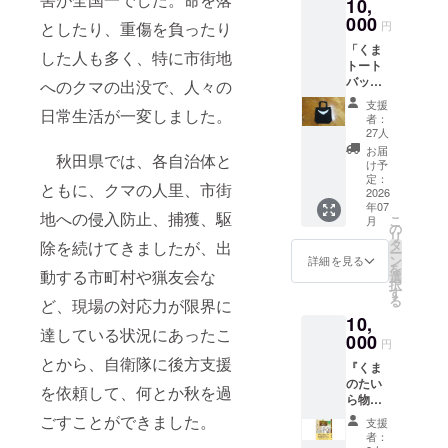
10,
焼き菓
子で
000
円
としたり、重傷を負ったり
す。硬
「くま
めの菓
した人も多く、特に市街地
トート
子なの
バッ
で、イ
へのクマの出没で、人々の
グ」。
タリア
支援
ツキノ
日常生活が一変しました。
では
者：
ワグマ
コー
27人
の胸の
ヒーや
お届
秋田県では、各自治体と
白い模
ワイン
け予
様をデ
などに
定：
ともに、クマの人里、市街
ザイン
2026
浸して
年07
した
食べる
地への侵入防止、捕獲、駆
こ
月
トート
ことが
の
リ
バッグ
多いと
タ
除を続けてきましたが、出
ー
です。
か。も
ン
詳細を見る
を
袋
動する市町村や猟友会な
ちろん
選
択
部分の
そのま
す
る
ど、現場の対応力が限界に
サイ
までも
10,
ズ 幅
食べら
達している状況にあったこ
36㎝,高
000
れま
円
さ37㎝,
す。 こ
とから、自衛隊に後方支援
『くま
底マチ
のビス
のたい
11㎝
コッ
を依頼して、何とか秋を過
ら物
ティは
語』(大
綿100%
了月舎
ごすことができました。
支援
穂耕一
キャン
農園で
者：
郎・