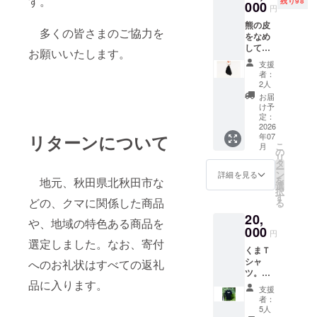
す。
残り98
れ１㎏
000
草の建
円
に、奥
設業・
熊の皮
阿仁の
上杉組
多くの皆さまのご協力を
をなめ
精まい
の商品
して長
家で作
です。
お願いいたします。
持ちす
られた
原材料
支援
るよう
バター
及び添
者：
に加工
もち
加物等
2人
したも
（ミニ
の食品
お届
のが
サイ
表示は
け予
「熊
ズ・６
定：
お届け
革」。
2026
０ｇ）
商品の
年07
リターンについて
処分さ
を添え
ラベル
こ
月
れるこ
て、
の
に表記
リ
とが多
クール
タ
されま
ー
かった
便でお
ン
す。商
詳細を見る
を
地元、秋田県北秋田市な
熊の毛
届けし
選
品開封
択
皮を、
ます。
す
前には
どの、クマに関係した商品
る
工夫と
限定２
必ずお
20,
技術で
０セッ
届けの
や、地域の特色ある商品を
すてき
000
ト。 原
リター
円
な革製
材料及
選定しました。なお、寄付
ンに貼
くまＴ
品にし
び添加
付され
シャ
ていま
へのお礼状はすべての返礼
物等の
たラベ
ツ。不
す。
食品表
ルや注
品に入ります。
思議と
キーホ
示はお
意書き
支援
人気の
ルダー
届け商
をご確
者：
ツキノ
に使う
品のラ
5人
認くだ