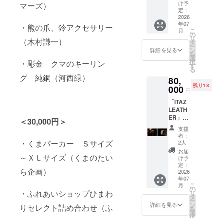
バッグ
めこ南
け予
マーズ）
(小)、阿
蛮(200
定：
仁マタ
2026
ｇ)、人
年07
ギ駅マ
気の阿
・熊の爪、鈴アクセサリー
こ
月
グネッ
仁みそ
の
リ
ト、ブ
（木村謙一）
(1㎏)、
タ
ー
レーキ
さるな
ン
詳細を見る
を
ハンド
しジャ
選
択
・彫金 クマのキーリン
ル型ボ
ム(150
す
る
トル
ｇ)、ク
グ 純銅（河西緑）
80,
キャッ
ロモジ
残り18
プオー
000
茶（水
円
プ
1ℓ煮出
「ITAZ
ナー、
し用
LEATH
車両型
パック
ER」シ
プレミ
10個入
＜30,000円＞
リーズ
アム
り）、
支援
のコイ
ボック
さらに
者：
ンケー
ス(紙
・くまパーカー Ｓサイズ
りんご
2人
スで
箱)。鉄
ジュー
お届
す。表
～ＸＬサイズ（くまのたい
道好き
ス(180
け予
は熊革
の人に
定：
㎖)、し
ら企画）
で、裏
2026
おすす
そドリ
年07
に牛革
めで
ンク
こ
月
を使っ
す。
の
(180
・ふれあいショップひまわ
リ
ていま
タ
㎖)1本
ー
す。７
ン
ずつも
詳細を見る
りセレクト詰め合わせ（ふ
を
種類の
選
加えま
択