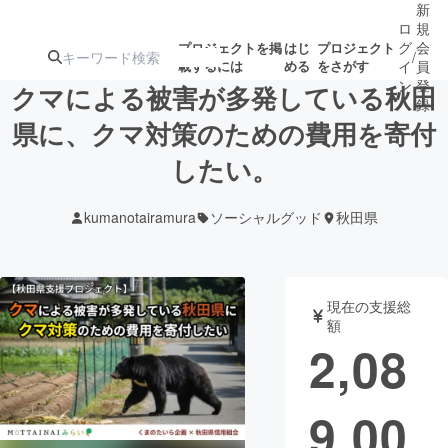
新
ロ
規
グ
会
プロジェクトを掲
はじ
プロジェクト
/
載するには
める
をさがす
イ
員
ン
登
クマによる被害が多発している秋田
録
県に、クマ対策のための費用を寄付
したい。
人気のプロ
注目のリ
注目の新着プロ
募集終了が近いプ
もうすぐ公開
ジェクト
ターン
ジェクト
ロジェクト
されます
kumanotairamura
ソーシャルグッド
秋田県
アート・写真
音楽
現在の支援総
テクノロジー・ガジェット
ゲーム・サ
額
2,08
映像・映画
書籍・雑誌
9,00
ビジネス・起業
チャレンジ