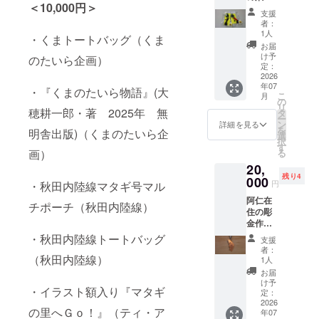
＜10,000円＞
鈴のア
成させ
示はお
支援
クセサ
て、甘
届け商
者：
リー。
い香り
品のラ
1人
・くまトートバッグ（くま
キーホ
の黒に
ベルに
お届
ルダー
んにく
表記さ
け予
のたいら企画）
として
を作り
定：
れま
も使え
2026
まし
す。商
年07
ます。
た。秋
品開封
・『くまのたいら物語』(大
こ
月
スト
田名物
の
前には
リ
ラップ
穂耕一郎・著 2025年 無
いぶり
タ
必ずお
ー
は赤、
がっこ
ン
届けの
詳細を見る
を
明舎出版)（くまのたいら企
黒いず
といっ
選
リター
択
れかを
しょに
す
ンに貼
る
画）
お選び
お届け
付され
20,
くださ
しま
たラベ
残り4
い。 ご
000
す。 黒
ルや注
円
・秋田内陸線マタギ号マル
希望の
にんに
意書き
阿仁在
スト
く100グ
をご確
チポーチ（秋田内陸線）
住の彫
ラップ
ラム入
認くだ
金作
の色を
り 2
さい。
家、河
お選び
袋 い
・秋田内陸線トートバッグ
支援
西 緑 さ
くださ
ぶり
者：
んによ
（秋田内陸線）
い。
がっこ
1人
る、純
90ｇ2
お届
銅製の
袋 黒
け予
・イラスト額入り『マタギ
キーリ
定：
にんに
ング
2026
くＬ玉
の里へＧｏ！』（ティ・ア
年07
（キー
1個 原