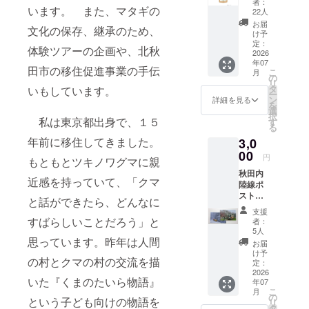
者：
のお
います。 また、マタギの
22人
茶っこ
お届
文化の保存、継承のため、
クロモ
け予
ジ茶（8
定：
体験ツアーの企画や、北秋
ｇ×2
2026
年07
袋）。
田市の移住促進事業の手伝
こ
月
クロモ
の
リ
ジは、
タ
いもしています。
ー
高級つ
ン
詳細を見る
を
まよう
選
択
じにも
私は東京都出身で、１５
す
る
使われ
年前に移住してきました。
3,0
る山の
低木
00
円
もともとツキノワグマに親
で、ク
秋田内
ロモジ
近感を持っていて、「クマ
陸線ポ
の茎、
スト
葉を
と話ができたら、どんなに
カード
使った
支援
２枚
ハーブ
すばらしいことだろう」と
者：
マタギ
ティー
5人
の里を
思っています。昨年は人間
が秋田
お届
走る秋
県北秋
け予
の村とクマの村の交流を描
田内陸
田市阿
定：
線のポ
2026
仁の特
いた『くまのたいら物語』
年07
スト
産で
こ
月
カード
す。煮
の
という子ども向けの物語を
リ
です。
出し用
タ