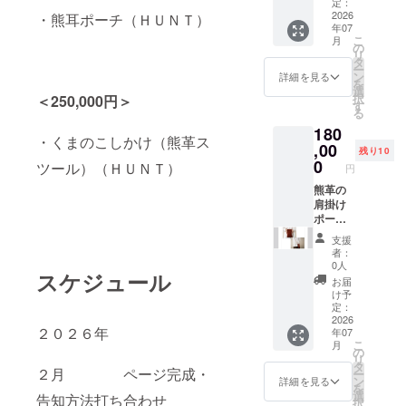
革で、
ズ。
定：
名刺入
「秋田
2026
・熊耳ポーチ（ＨＵＮＴ）
年07
れらし
銀線細
こ
月
く硬い
工」は
の
リ
印象で
秋田市
タ
ー
すが、
の伝統
ン
詳細を見る
を
使うほ
工芸品
選
択
＜250,000円＞
どに馴
です。
す
る
染んで
純銀の
180
きま
線を素
・くまのこしかけ（熊革ス
す。末
材に作
,00
残り10
永く、
られる
0
ツール）（ＨＵＮＴ）
円
自己紹
繊細な
介の相
工芸
熊革の
棒とし
で、江
肩掛け
て手に
戸時代
ポーチ
してい
から続
です。
支援
ただき
くと 言
７色か
者：
たい一
われて
ら選べ
0人
スケジュール
品で
いま
ます。
お届
す。 ご
す。
「熊耳
け予
希望の
「熊爪
ポー
定：
色をお
銀線細
チ」と
2026
２０２６年
年07
選びく
工」は
名付け
こ
月
ださ
秋田銀
ている
の
リ
い。
線細工
のは、
タ
２月 ページ完成・
ー
と秋 田
紐が通
ン
詳細を見る
を
の熊の
されて
選
告知方法打ち合わせ
択