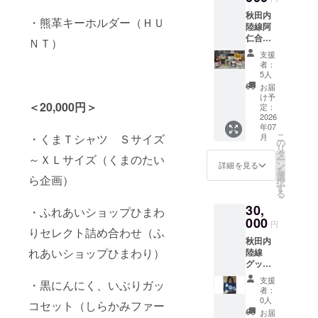
す。
秋田内
・熊革キーホルダー（ＨＵ
陸線阿
仁合駅
ＮＴ）
前のふ
支援
れあい
者：
ショッ
5人
プひま
お届
わりが
け予
＜20,000円＞
選んだ
定：
阿仁、
2026
年07
北秋田
こ
月
・くまＴシャツ Ｓサイズ
の名産
の
リ
品セッ
タ
～ＸＬサイズ（くまのたい
ー
ト。 比
ン
詳細を見る
を
内地鶏
選
ら企画）
択
の炊き
す
る
込みご
30,
飯の素
・ふれあいショップひまわ
(2～3人
000
円
分)、比
りセレクト詰め合わせ（ふ
秋田内
内地鶏
れあいショップひまわり）
陸線
スープ
グッズ
(300
４点
ｇ)、焼
支援
・黒にんにく、いぶりガッ
セット
きりん
者：
です。
ご(230
0人
コセット（しらかみファー
トート
ｇ)、な
お届