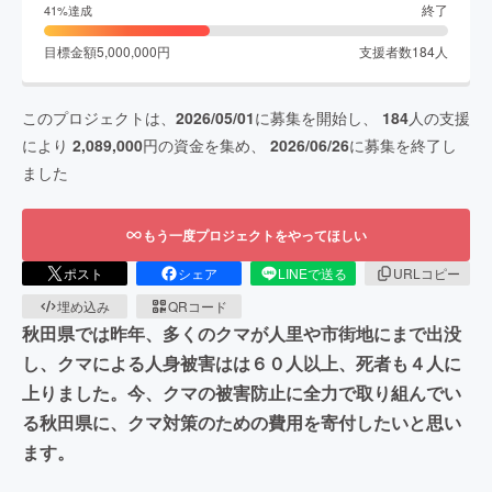
終了
41
%達成
目標金額
5,000,000
円
支援者数
184
人
このプロジェクトは、
2026/05/01
に募集を開始し、
184
人の支援
により
2,089,000
円の資金を集め、
2026/06/26
に募集を終了し
ました
もう一度プロジェクトをやってほしい
ポスト
シェア
LINEで送る
URLコピー
埋め込み
QRコード
秋田県では昨年、多くのクマが人里や市街地にまで出没
し、クマによる人身被害はは６０人以上、死者も４人に
上りました。今、クマの被害防止に全力で取り組んでい
る秋田県に、クマ対策のための費用を寄付したいと思い
ます。