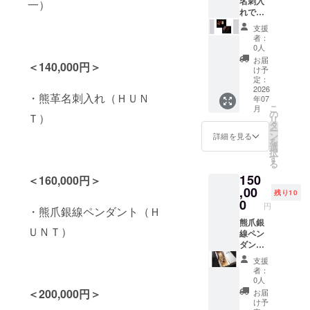
さい。
いまし
名刺入
一）
たが、
れで
最近ま
す。７
支援
た人気
種類の
者：
が出て
色から
0人
きまし
選べま
お届
＜140,000円＞
たね。
す。 熊
け予
部屋に
の革で
定：
置いて
名刺交
2026
・熊革名刺入れ（ＨＵＮ
年07
「ミニ
換す
こ
月
座布
る……
の
Ｔ）
リ
団」に
これほ
タ
ー
も。限
どシン
ン
詳細を見る
を
定１０
プルに
選
択
個で
東北人
す
る
す。
のアイ
150
デン
＜160,000円＞
ティ
,00
残り10
ティー
0
円
・熊爪銀線ペンダント（Ｈ
を表現
するも
熊爪銀
ＵＮＴ）
のはな
線ペン
いので
ダント
は？ と
です。
支援
製作者
「ITAZ
者：
は語り
LEATH
0人
ます。
ER」シ
＜200,000円＞
お届
裏は牛
リー
け予