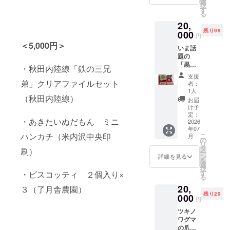
くださ
選
のシ
択
比内地
い。
す
リーズ
る
鶏の炊
です。
20,
き込み
形状は
残り99
ご飯の
000
届いて
円
素（2～
からの
＜5,000円＞
いま話
3人
お楽し
題の
分）、
み。見
「黒に
比内地
本画像
・秋田内陸線「鉄の三兄
んに
鶏スー
は黒で
支援
く」
プ(300
弟」クリアファイルセット
すが、
者：
と、い
ｇ）、
1人
色は７
ぶり
（秋田内陸線）
焼きり
種類か
お届
がっこ
んご
け予
らお選
の詰め
(230
定：
びくだ
・あきたいぬだもん ミニ
合わせ
2026
ｇ)、な
さい。
年07
です。
めこ南
ハンカチ（米内沢中央印
こ
月
北秋田
蛮(200
の
リ
市の
ｇ)、人
タ
刷）
ー
「しら
気の阿
ン
詳細を見る
を
かみ
仁みそ
選
択
ファー
(1㎏)の
す
・ビスコッティ ２個入り×
る
マー
詰め合
20,
ズ」が
３（了月舎農園）
わせで
残り29
自家栽
000
す。 原
円
培のに
材料及
ツキノ
んにく
び添加
ワグマ
を発
物等の
の爪と
酵、熟
食品表