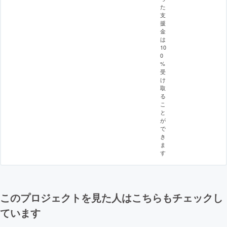
た
支
援
金
は
10
0
%
受
け
取
る
こ
と
が
で
き
ま
す
このプロジェクトを見た人はこちらもチェックし
ています