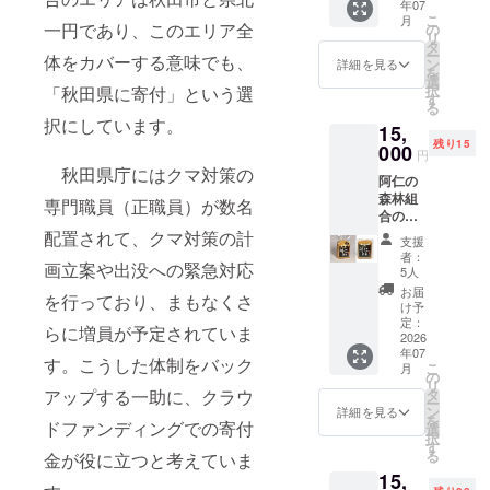
年07
と、お
ｍ×２１
こ
月
つまみ
３ｍ
一円であり、このエリア全
の
リ
やごは
ｍ。
タ
ー
体をカバーする意味でも、
んの友
ン
詳細を見る
を
に最適
選
択
「秋田県に寄付」という選
のキム
す
る
チ漬け
択にしています。
15,
（130
残り15
ｇ）、
000
円
それに
秋田県庁にはクマ対策の
阿仁の
特産の
森林組
クロモ
専門職員（正職員）が数名
合の工
ジを
場で作
使った
配置されて、クマ対策の計
支援
られる
のど飴
者：
画立案や出没への緊急対応
「阿仁
（８０
5人
みそ」
ｇ）
お届
を行っており、まもなくさ
は、固
を、２
け予
定ファ
０セッ
定：
らに増員が予定されていま
ンが多
2026
ト限定
年07
い一品
でお届
す。こうした体制をバック
こ
月
です。
けしま
の
リ
今回
す。 山
タ
アップする一助に、クラウ
ー
は、甘
菜加工
ン
詳細を見る
を
口「極
ドファンディングでの寄付
もして
選
択
み」と
いる北
す
る
金が役に立つと考えていま
辛口、
秋田市
15,
それぞ
阿仁萱