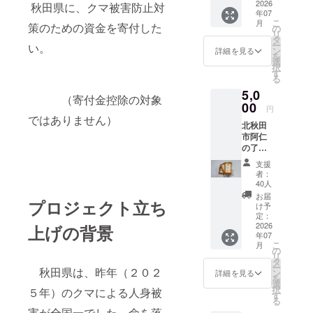
気で
2026
号のの
秋田県に、クマ被害防止対
年07
す。サ
クリア
こ
月
イズは
策のための資金を寄付した
ファイ
の
リ
約20㎝
ルセッ
タ
ー
い。
×20㎝。
ト。
ン
詳細を見る
を
綿
選
択
100%。
す
る
モデル
5,0
は生後
（寄付金控除の対象
１か月
00
円
の子犬
ではありません）
北秋田
です。
市阿仁
の了月
舎農園
支援
が作っ
者：
たビス
40人
コッ
お届
プロジェクト立ち
ティ２
け予
個入り
定：
３袋
2026
上げの背景
年07
セッ
こ
月
ト。 ビ
の
リ
スコッ
タ
ー
ティは
秋田県は、昨年（２０２
ン
詳細を見る
を
イタリ
選
択
５年）のクマによる人身被
アの伝
す
る
統的な
害が全国一でした。命を落