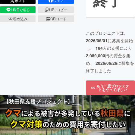
終了
ポスト
シェア
LINEで送る
URLコピー
埋め込み
QRコード
このプロジェクトは、
2026/05/01
に募集を開始
し、
184
人の支援により
2,089,000
円の資金を集
め、
2026/06/26
に募集を
終了しました
もう一度プロジェク
トをやってほしい