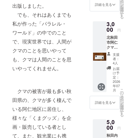
ー
画像は
の２
ン
詳細を見る
出版しました。
を
イメー
パック
選
択
ジで、
入り。
でも、それはあくまでも
す
る
こちら
現役マ
3,0
私が作った「パラレル・
でセレ
タギの
クトし
00
手作り
円
ワールド」の中でのこと
てお送
品で
北秋田
りしま
す。 原
で、現実世界では、人間が
市阿仁
す。
材料及
クマ牧
び添加
クマのことを思いやって
場「く
物等の
支援
まくま
食品表
も、クマは人間のことを思
者：
園」の
示はお
4人
こぐま
いやってくれません。
届け商
お届
の一筆
品のラ
け予
箋で
定：
ベルに
す。18
2026
表記さ
年07
㎝×8
れま
こ
月
クマの被害が最も多い秋
㎝、横
の
す。商
リ
罫20
タ
品開封
田県の、クマが多く棲んで
ー
枚。
ン
前には
詳細を見る
を
選
必ずお
いる阿仁地区に居住し、
択
す
届けの
る
様々な「くまグッズ」を企
リター
5,0
ンに貼
画・販売している者とし
00
付され
円
たラベ
て、また、観光業にも携
秋田内
ルや注