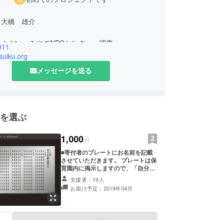
 大橋 雄介
せんだい・みやぎNPOセンター 理事
011
法人子どもの貧困対策センターあすのば アドバイ
asuiku.org
メッセージを送る
もの貧困教育支援団体協議会 幹事
ーシャルワークみやぎ 副代表幹事
生まれ。福島市出身、筑波大学卒。株式会社リクルー
を選ぶ
メントソリューションズのコンサルタントとして、
に対する組織開発のコンサルティングに従事した
1,000
0年3月に独立。独立後、市民活動の先駆者である加
円
出会い、NPO法人せんだい・みやぎNPOセンター
■寄付者のプレートにお名前を記載
させていただきます。 プレートは保
シャルビジネスの起業支援やネットワーク形成プロ
育園内に掲示しますので、「自分た
を担う。震災発生直後にアスイクを設立。著書に、
ちを支えてくれる人がたくさんいる
支援者：19人
被災地子ども白書」（明石書店）等。仙台市協働ま
んだよ」というメッセージを園を、
お届け予定：2019年04月
利用するこどもたちや保護者の皆さ
推進委員会副委員長、日本青年会議所「人間力大
まに伝えることができます。 ※写真
はイメージです。