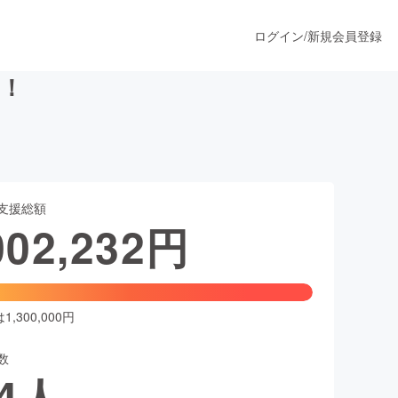
ログイン
/
新規会員登録
！
うすぐ公開されます
支援総額
プロダクト
002,232
円
ファッション
スポーツ
,300,000円
数
ア
ソーシャルグッド
4
人