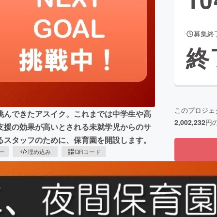
募集終
CAMPFIRE for Social Good
CAMPFIRE Creation
終
CAMPFIREふるさと納税
machi-ya
コミュニティ
このプロジェ
挑んできたアスイク。これまでは中学生や高
2,002,232
円
支援の効果が高いとされる未就学児からのサ
るスタッフのために、保育園を開設します。
ピー
埋め込み
QRコード