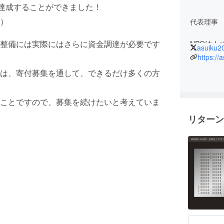
を達成することができました！
）
代表理事
整備には実際にはさらに資金調達が必要です
NPO法人
asuiku2
公益財団
https://
ザー
は、寄付募集を通して、できるだけ多くの方
全国子ど
ユースソ
ことですので、募集を続けたいと考えていま
1980年
リターン
トマネジ
大手企業
後、201
藤哲夫氏と
にてソー
ジェクト
「3・11
ちづくり