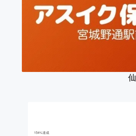
154
%達成