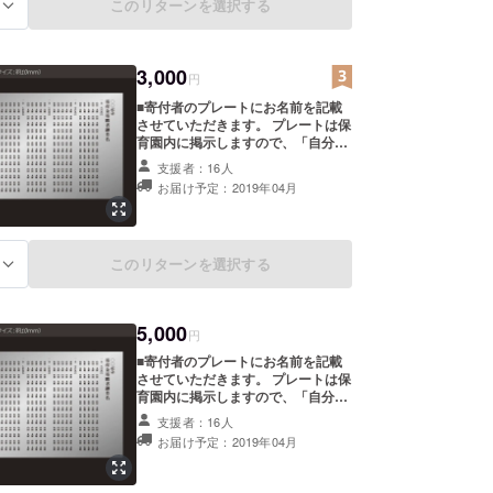
このリターンを選択する
る
3,000
円
■寄付者のプレートにお名前を記載
させていただきます。 プレートは保
育園内に掲示しますので、「自分た
ちを支えてくれる人がたくさんいる
支援者：16人
んだよ」というメッセージを園を、
お届け予定：2019年04月
利用するこどもたちや保護者の皆さ
まに伝えることができます。 ※写真
はイメージです。
このリターンを選択する
る
5,000
円
■寄付者のプレートにお名前を記載
させていただきます。 プレートは保
育園内に掲示しますので、「自分た
ちを支えてくれる人がたくさんいる
支援者：16人
んだよ」というメッセージを園を、
お届け予定：2019年04月
利用するこどもたちや保護者の皆さ
まに伝えることができます。 ※写真
はイメージです。