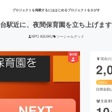
プロジェクトを掲載するには
はじめる
プロジェクトをさがす
仙台駅近に、夜間保育園を立ち上げます
NPO ASUIKU
ソーシャルグッド
注目のリターン
注目の新着プロジェクト
募集終了が近いプロジェクト
も
現在の
音楽
舞台・パフォーマンス
2,
ゲーム・サービス開発
フード・飲食店
154%
書籍・雑誌出版
アニメ・漫画
目標金額は1
支援者
チャレンジ
ビューティー・ヘルスケ
10