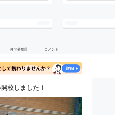
仲間募集
コメント
1
ル開校しました！