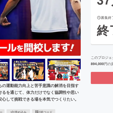
募集終
CAMPFIRE for Social Good
CAMPFIRE Creation
終
CAMPFIREふるさと納税
machi-ya
コミュニティ
このプロジェ
894,000
円の
ちの運動能力向上と苦手意識の解消を目指す
けるを通じて、体力だけでなく協調性や思い
安心して挑戦できる場を本気でつくりたい。
ピー
埋め込み
QRコード