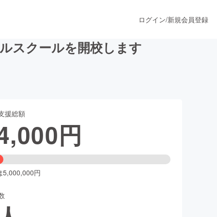
ログイン
/
新規会員登録
ールスクールを開校します
うすぐ公開されます
支援総額
プロダクト
4,000
円
ファッション
スポーツ
,000,000円
数
ア
ソーシャルグッド
人