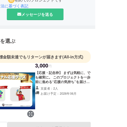
引法に基づく表記
メッセージを送る
を選ぶ
標金額未達でもリターンが届きます
(All-in方式)
3,000
円
【応援・記念枠】 まずは気軽に、で
も確実に。 このプロジェクトを一歩
前に進める“応援の気持ち”を届けて
いただくプランです。 このリターン
支援者：2人
を選んでいただいた方は、 ギバーズ
お届け予定：2026年06月
ドッジボールスクール立ち上げの
「初期メンバー」となります。 あな
たの応援が、 子どもたちの「運動が
好きになる最初のきっかけ」を支え
ます。 ■リターン品 ①共通特典…ス
マホ壁紙＋お礼動画（支援者限定）
②ステッカー ③アクリルキーホル