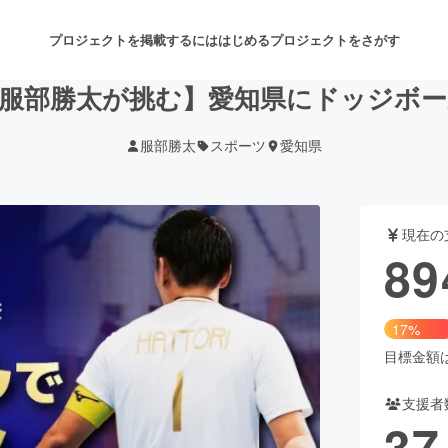
プロジェクトを掲載するには
はじめる
プロジェクトをさがす
服部勝太が挑む】愛知県にドッジボ
服部勝太
スポーツ
愛知県
注目のリターン
注目の新着プロジェクト
募集終了が近いプロジェクト
も
現在の
音楽
舞台・パフォーマンス
89
ゲーム・サービス開発
フード・飲食店
17%
書籍・雑誌出版
アニメ・漫画
目標金額は5
支援者
チャレンジ
ビューティー・ヘルスケ
37