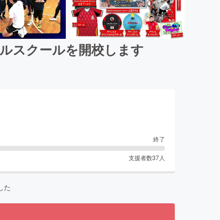
ールスクールを開校します
終了
支援者数
37
人
した