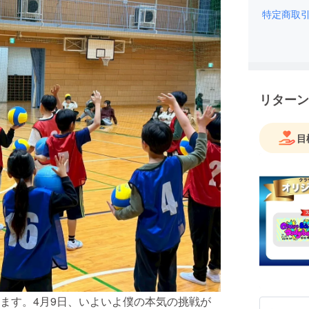
特定商取
リターン
目
ます。4月9日、いよいよ僕の本気の挑戦が