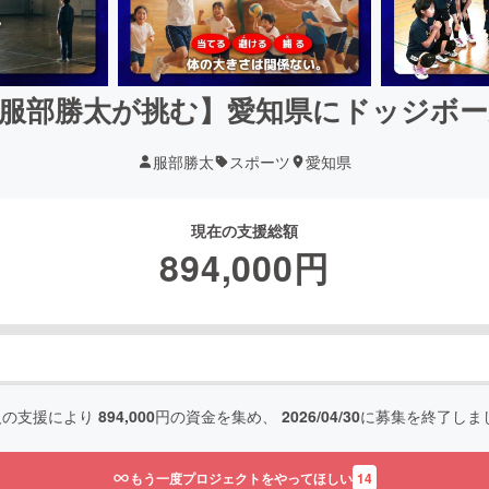
服部勝太が挑む】愛知県にドッジボ
服部勝太
スポーツ
愛知県
現在の支援総額
894,000
円
人の支援により
894,000
円の資金を集め、
2026/04/30
に募集を終了しま
もう一度プロジェクトをやってほしい
14