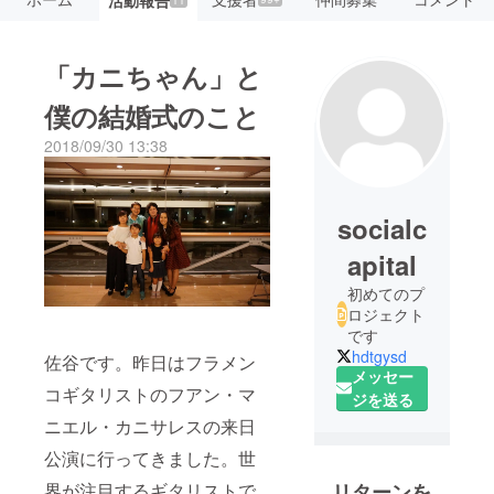
11
「カニちゃん」と
僕の結婚式のこと
2018/09/30 13:38
socialc
apital
初めてのプ
ロジェクト
です
hdtgysd
佐谷です。昨日はフラメン
メッセー
コギタリストのフアン・マ
ジを送る
ニエル・カニサレスの来日
公演に行ってきました。世
界が注目するギタリストで
リターンを