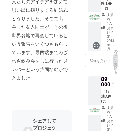
人たちのアイデアを加えて
籍１冊
包・送
資格が
＋お名
料費200
思い出に残りまくる結婚式
得られ
前掲載
円を含
る。
支援
＋ 起業
となりました。そこで出
む ・起
者：
セミ
業相談
1人
会った友人同士が、その後
ナー招
をする
お届
待＋起
ための
け予
世界各地で再会していると
業まで
基礎知
定：
の半年
2018
識が得
いう報告をいくつももらっ
年11
サポー
られる
こ
月
ト（オ
セミ
の
ています。最西端までわざ
リ
ンライ
ナー。
タ
ー
ン相談3
わざ飲み会をしに行ったメ
年４回
ン
詳細を見る
を
回＋ 対
開催を
選
択
ンバーという強固な絆がで
面相談2
予定。
す
る
回）＋
そのう
きました。
89,
起業塾
ち１回
オンラ
000
無料で
円
インコ
の参加
（主に
ミュニ
資格が
法人向
ティ参
得られ
け）新
加資格
る。 ・
刊書籍
（１年
対面相
支援
10冊＋
間） ・
談と講
者：
89分講
書籍の
演は、
1人
演＋起
シェアして
梱包・
交通費
お届
業塾オ
送料費
別途。
け予
プロジェク
ンライ
200円を
定：