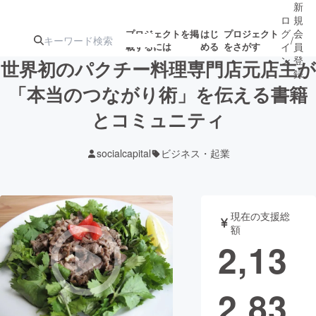
新
ロ
規
グ
会
プロジェクトを掲
はじ
プロジェクト
/
載するには
める
をさがす
イ
員
ン
登
世界初のパクチー料理専門店元店主が
録
「本当のつながり術」を伝える書籍
とコミュニティ
人気のプロ
注目のリ
注目の新着プロ
募集終了が近いプ
もうすぐ公開
ジェクト
ターン
ジェクト
ロジェクト
されます
socialcapital
ビジネス・起業
アート・写真
音楽
現在の支援総
テクノロジー・ガジェット
ゲーム・サ
額
2,13
映像・映画
書籍・雑誌
2,83
ビジネス・起業
チャレンジ