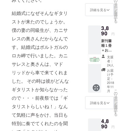
の
リ
・書籍
タ
ー
の梱
ン
詳細を見る
を
結婚式になぜそんなギタリ
包・送
選
択
料費200
す
ストが来たのでしょうか。
る
円を含
3,8
む
僕の妻の同級生が、カニサ
90
円
レスの奥さんだからなんで
新刊書
籍１冊
す。結婚式はポルトガルの
＋お名
ロカ岬で行いました。カニ
前掲載
支援
＋ パク
者：
サレスと奥さんは、マド
チーハ
24人
ウス東
お届
リッドから車で来てくれま
京オリ
け予
ジナル
定：
した。 その時は彼がどんな
UKIHA
2018
年11
SHI＋起
ギタリストか知らなかった
こ
月
業塾オ
の
リ
ンライ
ので・・・前夜祭では「ギ
タ
ー
ンコ
ン
詳細を見る
を
タリストらしいね！」なん
ミュニ
選
択
ティ参
す
て気軽に声をかけ、当日も
る
加資格
4,8
（１年
特別に奏でてくれたのを聞
間） ・
90
円
書籍の