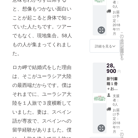
＋ 起業
書籍の
者：
塾オン
梱包・
0人
と、想像もつかない面白い
ライン
送料費
お届
コミュ
200円を
け予
ことが起こると身体で知っ
ニティ
含む
定：
参加資
2018
ていた人たちです。ツアー
年11
格（１
こ
月
でもなく、現地集合。58人
年間）
の
リ
・書籍
タ
ー
もの人が集まってくれまし
の梱
ン
詳細を見る
を
包・送
選
た。
択
料費を
す
る
含む
28,
ロカ岬で結婚式をした理由
900
円
は、そこがユーラシア大陸
新刊書
籍１冊
の最西端だからです。僕は
＋お名
それまでに、ユーラシア大
前掲載
支援
＋ 起業
者：
陸を１人旅で３度横断して
セミ
0人
ナー招
お届
いました。妻は、スペイン
待＋オ
け予
ンライ
定：
語が専攻で、スペインへの
ン起業
2018
年11
相談89
留学経験がありました。僕
こ
月
分以内
の
リ
＋起業