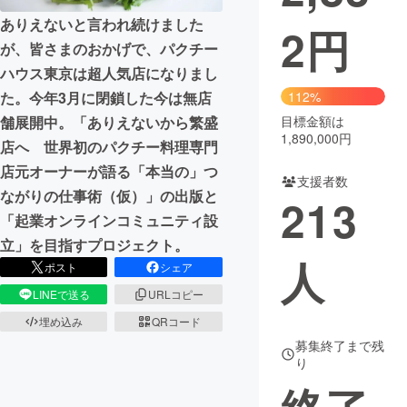
ありえないと言われ続けました
2
円
まちづくり・地域活性化
が、皆さまのおかげで、パクチー
ハウス東京は超人気店になりまし
CAMPFIRE for Social Good
CAMPFIRE Creation
た。今年3月に閉鎖した今は無店
112%
CAMPFIREふるさと納税
machi-ya
コミュニティ
舗展開中。「ありえないから繁盛
目標金額は
1,890,000円
店へ 世界初のパクチー料理専門
店元オーナーが語る「本当の」つ
支援者数
ながりの仕事術（仮）」の出版と
213
「起業オンラインコミュニティ設
立」を目指すプロジェクト。
人
ポスト
シェア
LINEで送る
URLコピー
埋め込み
QRコード
募集終了まで残
り