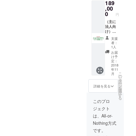
189
格（１
る。 ・
年間）
,00
対面相
・書籍
談と講
0
円
の梱
演は、
包・送
（主に
交通費
料費200
法人向
別途
円を含
け）新
む ・ 自
刊書籍
支援
宅開催
89冊＋
者：
権の日
89分講
1人
程は応
演＋起
お届
相談、
業塾オ
け予
交通費
ンライ
定：
別途
ンコ
2018
年11
ミュニ
こ
月
ティ参
の
リ
加資格
タ
ー
（１年
ン
詳細を見る
を
間） ・
選
択
書籍の
す
る
梱包・
このプロ
送料費
ジェクト
200円を
含む ・
は、All-or-
起業相
Nothing方式
談をす
るため
です。
の基礎