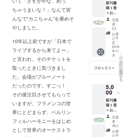
いて「さすがやな、めっ
新刊書
梱包・
籍１冊
送料費
ちゃうまいな！」なんて皆
＋お名
200円を
前掲載
んなで“カニちゃん”を褒めそ
含む
支援
＋出版
者：
やしました。
社ソー
5人
シャル
お届
キャピ
け予
10年以上前ですが「日本で
タル既
定：
刊本２
2018
ライブするから来てよー」
年11
冊＋起
こ
月
業塾オ
の
と言われ、そのチケットを
リ
ンライ
タ
ー
ンコ
取ったときに気づきまし
ン
詳細を見る
を
ミュニ
選
択
た。会場がブルーノート
ティ参
す
る
加資格
だったのです。すごっ！
5,0
（１年
間） ・
00
円
その後注目させてもらって
書籍の
新刊書
梱包・
いますが、フラメンコの世
籍１冊
送料費
＋お名
200円を
界にとどまらず、ベルリン
前掲載
含む ・
支援
＋ 『み
フィルハーモニーをはじめ
どんな
者：
んなで
本をお
38人
として世界のオーケストラ
作るパ
送りす
お届
クチー
るかは
け予