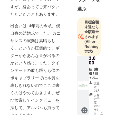
すが、縁あってご来パクい
選ぶ
ただいたこともあります。
目標金額
出会いは14年前の今頃。僕
未達なら
全額返金
自身の結婚式でした。 カニ
されます
サレスの演奏は素晴らし
(All-or-
Nothing
く、というか圧倒的で、ギ
方式)
ターからあんな音が出るの
3,0
00
かという感じ。また、クイ
円
新刊書
ンテットの歌も踊りも僕の
籍１冊
ボキャブラリーでは本質を
＋お名
前掲載
支援
表しきれないのでここに書
＋ 起業
者：
塾オン
75人
くのはやめておきます。ぜ
ライン
お届
コミュ
け予
ひ検索してインタビューを
ニティ
定：
参加資
2018
探して、アルバムも買って
年11
格（１
こ
月
みてください。
年間）