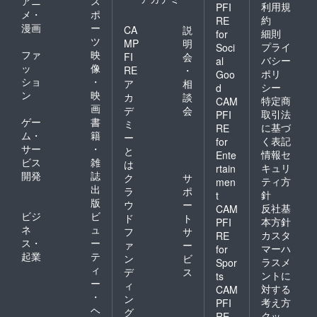
アニ
ス
利用規
PFI
メ・
ポ
約
RE
漫画
ー
CA
説
細則
for
ツ
MP
明
プライ
Soci
ファ
映
FI
会
バシー
al
ッ
像
RE
・
ポリ
Goo
ショ
・
ア
相
シー
d
ン
映
カ
談
特定商
CAM
画
デ
会
取引法
PFI
ゲー
書
ミ
に基づ
RE
ム・
籍
ー
く表記
for
サー
・
と
情報セ
Ente
ビス
雑
は
キュリ
rtain
開発
誌
ク
サ
ティ方
men
出
ラ
ポ
針
t
版
ウ
ー
反社基
CAM
ビジ
ビ
ド
ト
本方針
PFI
ネ
ュ
フ
サ
カスタ
RE
ス・
ー
ァ
ー
マーハ
for
起業
テ
ン
ビ
ラスメ
Spor
ィ
デ
ス
ントに
ts
ー
ィ
対する
CAM
・
ン
考え方
PFI
ヘ
グ
クッ
RE