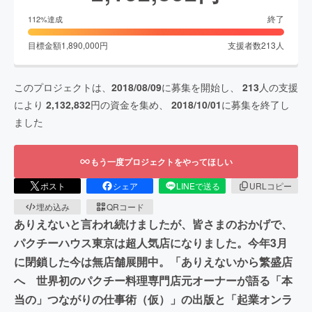
終了
112
%達成
目標金額
1,890,000
円
支援者数
213
人
このプロジェクトは、
2018/08/09
に募集を開始し、
213
人の支援
により
2,132,832
円の資金を集め、
2018/10/01
に募集を終了し
ました
もう一度プロジェクトをやってほしい
ポスト
シェア
LINEで送る
URLコピー
埋め込み
QRコード
ありえないと言われ続けましたが、皆さまのおかげで、
パクチーハウス東京は超人気店になりました。今年3月
に閉鎖した今は無店舗展開中。「ありえないから繁盛店
へ 世界初のパクチー料理専門店元オーナーが語る「本
当の」つながりの仕事術（仮）」の出版と「起業オンラ