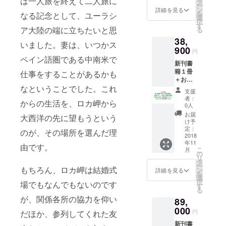
は一人旅を終えて二人旅に
タ
ー
塾オン
ン
詳細を見る
を
なる記念として、ユーラシ
ライン
選
択
コミュ
す
ア大陸の端に立ちたいと思
る
ニティ
38,
参加資
いました。妻は、いつかス
格（１
900
円
年間）
ペイン語圏である中南米で
新刊書
・書籍
籍１冊
の梱
仕事をすることがあるかも
＋お名
包・送
なということでした。これ
前掲載
料費200
支援
＋ 起業
円を含
者：
からの生活を、ロカ岬から
セミ
む ・起
0人
ナー招
業相談
お届
大西洋の先に望もうという
待＋対
をする
け予
面起業
ための
定：
のが、その場所を選んだ理
相談89
2018
基礎知
年11
分以内
識が得
由です。
こ
月
＋起業
られる
の
リ
塾オン
セミ
タ
ー
ライン
もちろん、ロカ岬は結婚式
ナー。
ン
詳細を見る
を
コミュ
年４回
選
択
場でもなんでもないのです
ニティ
開催を
す
る
参加資
予定。
が、関係各所の協力を仰い
89,
格（１
そのう
年間）
000
ち１回
円
だほか、参列してくれた友
・書籍
無料で
新刊書
の梱
の参加