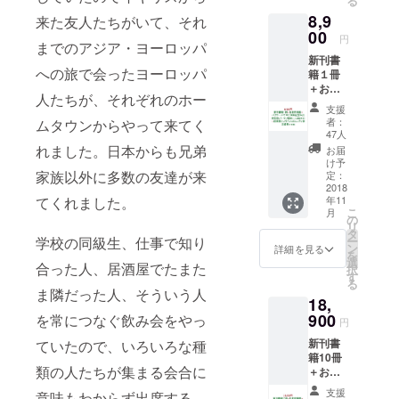
る
起業相
8,9
談をす
来た友人たちがいて、それ
るため
00
円
までのアジア・ヨーロッパ
の基礎
新刊書
知識が
への旅で会ったヨーロッパ
籍１冊
得られ
＋お名
るセミ
人たちが、それぞれのホー
前掲載
ナー。
支援
＋ パク
年４回
者：
ムタウンからやって来てく
チーハ
開催を
47人
ウス11
予定。
れました。日本からも兄弟
お届
周年記
そのう
け予
念＆出
家族以外に多数の友達が来
ち１回
定：
版記念
2018
無料で
てくれました。
年11
パー
の参加
こ
月
ティ招
資格が
の
リ
待
得られ
タ
学校の同級生、仕事で知り
ー
（11/20
る。 ・
ン
詳細を見る
を
開催予
書籍の
選
合った人、居酒屋でたまた
択
定）＋
梱包・
す
る
起業塾
送料費
ま隣だった人、そういう人
18,
オンラ
200円を
インコ
900
を常につなぐ飲み会をやっ
含む
円
ミュニ
新刊書
ていたので、いろいろな種
ティ参
籍10冊
加資格
類の人たちが集まる会合に
＋お名
（１年
前掲載
間） ・
支援
意味もわからず出席する