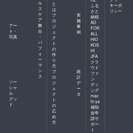
ル
と
キーポ
ふる
ス
は
リシー
さと
ケ
プ
実
納税
ア
ロ
施
AD
アー
舞
ジ
事
FOR
ト・
台
ェ
例
ALL
写真
・
ク
HIO
パ
ト
KOS
フ
の
HI
ォ
作
JFA
ー
り
クラ
マ
方
ウド
ン
プ
統
ファ
ス
ロ
計
ン
ソー
ジ
デ
ディ
シャ
ェ
ー
ング
ル
ク
タ
mac
グッ
ト
hi-ya
ド
の
補助
広
金申
め
請サ
方
ポー
ト