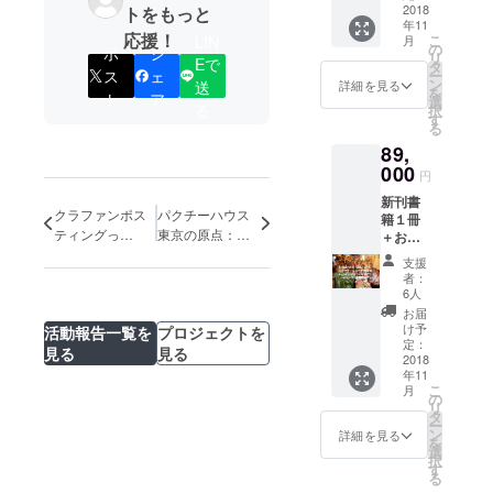
ンコ
2018
トをもっと
含む ・
年11
ミュニ
起業相
応援！
こ
LIN
月
ティ参
談をす
の
ポ
シ
リ
Eで
加資格
るため
タ
ス
ェ
ー
（１年
の基礎
ン
送
詳細を見る
を
ト
ア
間） ・
知識が
選
る
択
書籍の
得られ
す
る
梱包・
るセミ
89,
送料費
ナー。
200円を
000
年４回
円
含む ・
開催を
新刊書
起業相
予定。
クラファンポス
パクチーハウス
籍１冊
談をす
そのう
ティングっ
東京の原点：め
＋お名
るため
ち１回
て？！
ぐろパーシモン
前掲載
の基礎
無料で
支援
＋パク
ホール
知識が
の参加
者：
チーハ
得られ
資格が
6人
ウス自
るセミ
得られ
お届
宅開催
ナー。
る。 ・
け予
活動報告一覧を
プロジェクトを
権(参加
年４回
定：
対面相
見る
見る
人数15
2018
開催を
談と講
年11
人まで)
予定。
演は、
こ
月
＋起業
そのう
の
交通費
リ
塾オン
ち１回
タ
別途。
ー
ライン
無料で
ン
詳細を見る
を
コミュ
の参加
選
択
ニティ
資格が
す
る
参加資
得られ