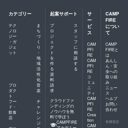
カテゴリー
起案サポート
サ
CAMP
ー
FIRE
テク
ま
プ
ス
ビ
につい
ノロ
ち
ロ
タ
ス
て
ジー
づ
ジ
ッ
・ガ
く
ェ
フ
CAM
CAMP
ジェ
り
ク
に
PFI
FIREと
ット
・
ト
相
RE
は
地
を
談
CAM
あんし
域
作
す
PFI
ん・安
活
る
る
RE
全への
性
資
コ
取り組
化
料
ミュ
み
プロ
音
請
ニ
ニュー
ダク
楽
求
ティ
ス
ト
CAM
ヘルプ
クラウドファ
フー
チ
PFI
お問い
ンディングの
ド・
ャ
RE
合わせ
ノウハウを無
飲食
レ
Crea
料で学ぼう
店
ン
tion
各種規定
CAMPFIRE
ジ
CAM
アカデミー