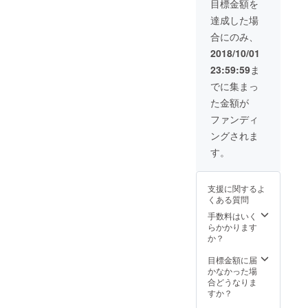
目標金額を
知識が
得られ
達成した場
るセミ
合にのみ、
ナー。
年４回
2018/10/01
開催を
23:59:59
ま
予定。
そのう
でに集まっ
ち１回
た金額が
無料で
の参加
ファンディ
資格が
ングされま
得られ
る。 ・
す。
対面相
談と講
演は、
支援に関するよ
交通費
くある質問
別途。
手数料はいく
らかかります
か？
目標金額に届
かなかった場
合どうなりま
すか？