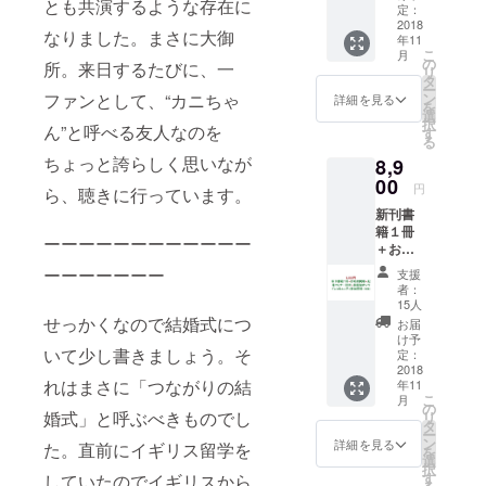
とも共演するような存在に
料理』
お楽し
定：
１冊
2018
み。
なりました。まさに大御
年11
（佐谷
こ
月
恭著）
の
所。来日するたびに、一
リ
＋起業
タ
ー
塾オン
ファンとして、“カニちゃ
ン
詳細を見る
を
ライン
選
択
ん”と呼べる友人なのを
コミュ
す
る
ニティ
ちょっと誇らしく思いなが
8,9
参加資
格（１
00
円
ら、聴きに行っています。
年間）
新刊書
・書籍
籍１冊
の梱
ーーーーーーーーーーーー
＋お名
包・送
前掲載
料費200
ーーーーーーー
支援
＋起業
円を含
者：
セミ
む
15人
ナー招
せっかくなので結婚式につ
お届
待＋起
け予
いて少し書きましょう。そ
業塾オ
定：
ンライ
2018
れはまさに「つながりの結
年11
ンコ
こ
月
ミュニ
の
婚式」と呼ぶべきものでし
リ
ティ参
タ
ー
加資格
ン
詳細を見る
た。直前にイギリス留学を
を
（１年
選
択
間） ・
す
していたのでイギリスから