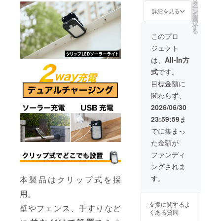
１セッ
況、製
タ
より下
10月頃
ー
ト ・一
造工程
ン
がる可
詳細を見る
からオ
を
般販売
上の都
選
能性も
ンライ
択
予定価
合等に
す
ござい
ン
る
格：
より出
ます。
このプロ
ショッ
5,280円
荷時期
類似商
プなど
ジェクト
※リター
が遅れ
品が発
にて一
ンはす
る場合
生する
は、
All-In方
般販売
べて
があり
可能性
開始予
式
です。
税・送
ます。
があり
定で
料込み
※皆様の
ます。
目標金額に
す。
の金額
支援に
ご了承
関わらず、
になり
より量
頂いた
ます。
産効率
上でご
2026/06/30
※ご注文
が向上
支援頂
23:59:59
ま
状況、
した場
けます
使用部
合、正
様お願
でに集まっ
材の供
規販売
い致し
た金額が
給状
価格が
ます。
況、製
販売予
2026年
ファンディ
造工程
定価格
10月頃
ングされま
上の都
より下
からオ
合等に
がる可
ンライ
す。
本製品はクリップ式を採
より出
能性も
ン
荷時期
ござい
用。
ショッ
が遅れ
ます。
プなど
支援に関するよ
る場合
壁やフェンス、手すりなど
類似商
にて一
くある質問
があり
品が発
般販売