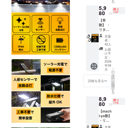
る
格：
が遅れ
類似商
5,9
5,280円
る場合
品が発
残り
※リター
80
があり
157
生する
円
ンはす
ます。
可能性
【早
べて
※皆様の
があり
割】 ・
税・送
支援に
ます。
リター
料込み
より量
ご了承
ン内
の金額
産効率
頂いた
支援
容：ク
になり
が向上
上でご
者：
リップ
ます。
した場
42人
支援頂
タイプ
※ご注文
合、正
けます
お届
のLED
状況、
規販売
け予
様お願
ソー
使用部
定：
価格が
い致し
ラーラ
2026
材の供
販売予
ます。
年09
イト ×
給状
定価格
2026年
こ
月
２セッ
況、製
の
より下
10月頃
リ
ト ・一
造工程
タ
がる可
からオ
ー
般販売
上の都
ン
能性も
詳細を見る
ンライ
を
予定価
合等に
選
ござい
ン
択
格：
より出
す
ます。
ショッ
る
10,560
荷時期
類似商
プなど
8,9
円 ※リ
が遅れ
品が発
にて一
残り
ターン
80
る場合
175
生する
般販売
円
はすべ
があり
可能性
開始予
【mach
て税・
ます。
があり
定で
i-ya割】
送料込
※皆様の
ます。
す。
・リ
みの金
支援に
ご了承
ターン
額にな
より量
頂いた
支援