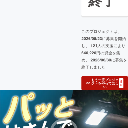
終了
このプロジェクトは、
2026/05/23
に募集を開始
し、
121
人の支援により
640,220
円の資金を集
め、
2026/06/30
に募集を
終了しました
もう一度プロジェ
5
クトをやってほし
6
い