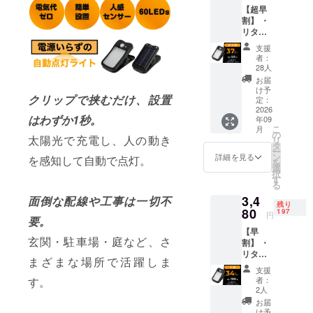
ました。
【超早
割】 ・
最新のテク
リター
ノロジー
ン内
支援
容：ク
で、皆さん
者：
リップ
28人
の生活をよ
タイプ
お届
り豊かに、
のLED
け予
クリップで挟むだけ、設置
ソー
定：
快適にする
ラーラ
2026
ことが弊社
はわずか1秒。
年09
イト ×
こ
月
の理念で
１セッ
の
太陽光で充電し、人の動き
リ
ト ・一
タ
す。
ー
般販売
ン
詳細を見る
を感知して自動で点灯。
を
どうぞよろ
予定価
選
択
格：
しくお願い
す
る
5,280円
致します！
3,4
※リター
面倒な配線や工事は一切不
残り
ンはす
80
197
円
要。
べて
【早
税・送
玄関・駐車場・庭など、さ
割】 ・
料込み
リター
の金額
まざまな場所で活躍しま
ン内
になり
支援
容：ク
ます。
者：
す。
リップ
※ご注文
2人
タイプ
状況、
お届
のLED
使用部
け予