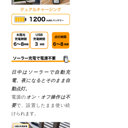
日中はソーラーで自動充
電、夜になるとそのまま自
動点灯。
電源の
オン・オフ操作は不
要
で、設置したまま使い続
けられます。