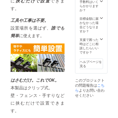
に
挟むだけで設置
できま
ます。
生する
手数料はいく
開始予
※皆様の
可能性
らかかります
定で
す。
支援に
があり
か？
す。
より量
ます。
産効率
ご了承
目標金額に届
工具や工事は不要。
が向上
頂いた
かなかった場
した場
上でご
合どうなりま
設置場所を選ばず、
誰でも
合、正
支援頂
すか？
規販売
簡単
に使えます。
けます
価格が
様お願
支援で困った
販売予
い致し
時はどこに相
定価格
ます。
談したらいい
より下
2026年
ですか？
がる可
10月頃
能性も
からオ
ヘルプページを
ござい
ンライ
見る
ます。
ン
類似商
ショッ
品が発
プなど
はさむだけ。これでOK。
このプロジェクト
生する
にて一
の問題報告は
こち
可能性
般販売
本製品はクリップ式。
があり
ら
よりお問い合わ
開始予
ます。
定で
壁・フェンス・手すりなど
せください
ご了承
す。
頂いた
に挟むだけで設置できま
上でご
す。
支援頂
けます