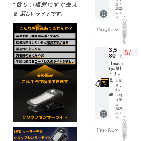
ソー
“欲しい場所にすぐ使え
材の供
定：
ラーラ
2026
給状
る”新しいライトです。
年09
イト ×
況、製
こ
月
１セッ
造工程
の
リ
ト ・一
上の都
タ
ー
般販売
合等に
ン
詳細を見る
を
予定価
より出
選
択
格：
荷時期
す
る
5,280円
が遅れ
3,5
※リター
る場合
残り
ンはす
80
があり
499
円
べて
ます。
【mach
税・送
※皆様の
i-ya割】
料込み
支援に
・リ
の金額
より量
ターン
になり
産効率
支援
内容：
ます。
が向上
者：
クリッ
※ご注文
した場
0人
プタイ
状況、
合、正
お届
プの
使用部
規販売
け予
LED
材の供
定：
価格が
ソー
2026
給状
販売予
年09
ラーラ
況、製
定価格
こ
月
イト ×
造工程
の
より下
リ
１セッ
上の都
タ
がる可
ー
ト ・一
合等に
ン
能性も
詳細を見る
を
般販売
より出
選
ござい
択
予定価
荷時期
す
ます。