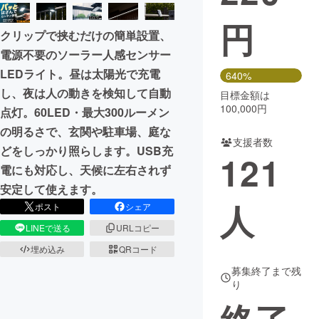
円
まちづくり・地域活性化
クリップで挟むだけの簡単設置、
電源不要のソーラー人感センサー
CAMPFIRE for Social Good
CAMPFIRE Creation
LEDライト。昼は太陽光で充電
640%
CAMPFIREふるさと納税
machi-ya
コミュニティ
し、夜は人の動きを検知して自動
目標金額は
100,000円
点灯。60LED・最大300ルーメン
の明るさで、玄関や駐車場、庭な
支援者数
どをしっかり照らします。USB充
121
電にも対応し、天候に左右されず
安定して使えます。
人
ポスト
シェア
LINEで送る
URLコピー
埋め込み
QRコード
募集終了まで残
り