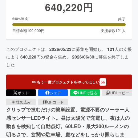
640,220
円
終了
640
%達成
目標金額
100,000
円
支援者数
121
人
このプロジェクトは、
2026/05/23
に募集を開始し、
121
人の支援
により
640,220
円の資金を集め、
2026/06/30
に募集を終了しま
した
もう一度プロジェクトをやってほしい
56
ポスト
シェア
LINEで送る
URLコピー
埋め込み
QRコード
クリップで挟むだけの簡単設置、電源不要のソーラー人
感センサーLEDライト。昼は太陽光で充電し、夜は人の
動きを検知して自動点灯。60LED・最大300ルーメンの
明るさで、玄関や駐車場、庭などをしっかり照らしま