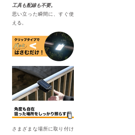
様お願
工具も配線も不要。
い致し
ます。
思い立った瞬間に、すぐ使
2026年
10月頃
える。
からオ
ンライ
ン
ショッ
プなど
にて一
般販売
開始予
定で
す。
さまざまな場所に取り付け