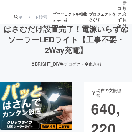
新
ロ
規
グ
会
プロジェクトを掲載
プロジェクトを
/
するには
さがす
イ
員
ン
登
はさむだけ設置完了！電源いらずの
録
ソーラーLEDライト【工事不要・
2Way充電】
人気のプロ
注目のリ
注目の新着プロ
募集終了が近いプ
もうすぐ公開
ジェクト
ターン
ジェクト
ロジェクト
されます
BRIGHT_DIY
プロダクト
東京都
アート・写真
音楽
現在の支援総
テクノロジー・ガジェット
ゲーム・サ
額
640,
映像・映画
書籍・雑誌
220
ビジネス・起業
チャレンジ