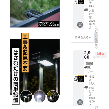
内容：
りま
産効率
上でご
者：
クリッ
す。 ※
が向上
24人
支援頂
プタイ
ご注文
した場
けます
お届
プの
状況、
合、正
け予
様お願
LED
使用部
定：
規販売
い致し
ソー
2026
材の供
価格が
ます。
年09
ラーラ
給状
販売予
2026年
こ
月
イト ×
況、製
の
定価格
10月頃
リ
３セッ
造工程
タ
より下
からオ
ー
ト ・一
上の都
ン
がる可
詳細を見る
ンライ
を
般販売
合等に
選
能性も
ン
択
予定価
より出
す
ござい
ショッ
る
格：
荷時期
ます。
プなど
2,9
15,840
が遅れ
類似商
にて一
在庫な
円 ※リ
80
る場合
し
品が発
般販売
円
ターン
があり
生する
開始予
【超超
はすべ
ます。
可能性
定で
早割】
て税・
※皆様の
があり
す。
・リ
送料込
支援に
ます。
ターン
みの金
より量
ご了承
支援
内容：
額にな
産効率
頂いた
者：
クリッ
りま
が向上
25人
上でご
プタイ
す。 ※
した場
支援頂
お届
プの
ご注文
合、正
け予
けます
LED
状況、
定：
規販売
様お願
ソー
2026
使用部
価格が
い致し
年09
ラーラ
材の供
販売予
ます。
こ
月
イト ×
給状
の
定価格
2026年
リ