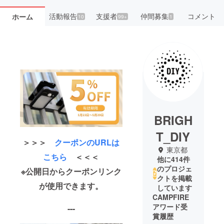
活動報告
支援者
仲間募集
コメント
ホーム
10
99+
1
BRIGH
T_DIY
＞＞＞
クーポンのURLは
東京都
こちら
＜＜＜
他に414件
のプロジェ
※公開日からクーポンリンク
クトを掲載
が使用できます。
しています
CAMPFIRE
アワード受
---
賞履歴