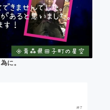
る為に。
終了