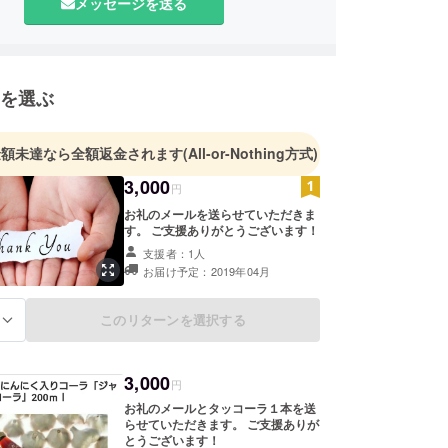
メッセージを送る
を選ぶ
金額未達なら全額返金されます
(All-or-Nothing方式)
3,000
円
お礼のメールを送らせていただきま
す。 ご支援ありがとうございます！
支援者：1人
お届け予定：2019年04月
このリターンを選択する
る
3,000
円
お礼のメールとタッコーラ１本を送
らせていただきます。 ご支援ありが
とうございます！