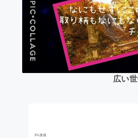
広い世
3
%達成