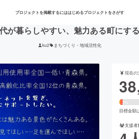
プロジェクトを掲載するには
はじめる
プロジェクトをさがす
代が暮らしやすい、魅力ある町にす
ku2
まちづくり・地域活性化
注目のリターン
注目の新着プロジェクト
募集終了が近いプロジェクト
も
現在の
音楽
舞台・パフォーマンス
38
ゲーム・サービス開発
フード・飲食店
3%
書籍・雑誌出版
アニメ・漫画
目標金額は1
支援者
チャレンジ
ビューティー・ヘルスケ
4