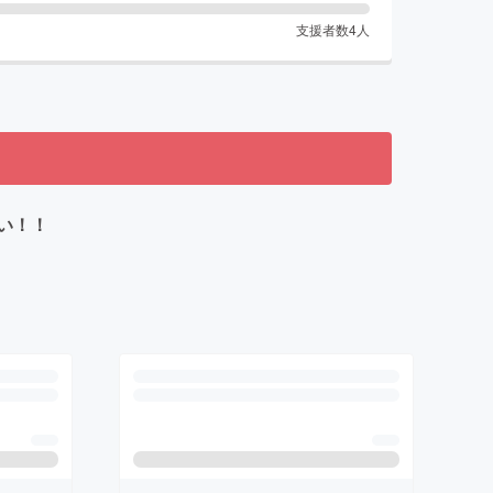
支援者数
4
人
い！！