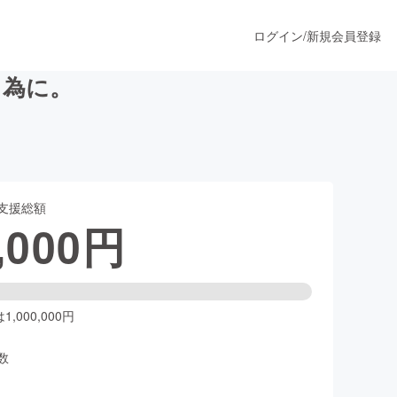
ログイン
/
新規会員登録
る為に。
うすぐ公開されます
支援総額
プロダクト
,000
円
ファッション
スポーツ
,000,000円
数
ア
ソーシャルグッド
人