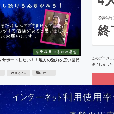
募集終
CAMPFIRE for Social Good
CAMPFIRE Creation
終
CAMPFIREふるさと納税
machi-ya
コミュニティ
このプロジェ
をサポートしたい！！地方の魅力を広い世代
終了しました
ピー
埋め込み
QRコード