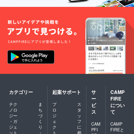
カテゴリー
起案サポート
サ
CAMP
ー
FIRE
テク
ま
プ
ス
ビ
につい
ノロ
ち
ロ
タ
ス
て
ジー
づ
ジ
ッ
・ガ
く
ェ
フ
CAM
CAMP
ジェ
り
ク
に
PFI
FIREと
ット
・
ト
相