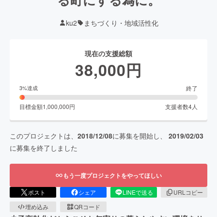
ku2
まちづくり・地域活性化
現在の支援総額
38,000
円
終了
3
%達成
目標金額
1,000,000
円
支援者数
4
人
このプロジェクトは、
2018/12/08
に募集を開始し、
2019/02/03
に募集を終了しました
もう一度プロジェクトをやってほしい
ポスト
シェア
LINEで送る
URLコピー
埋め込み
QRコード