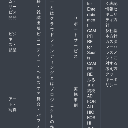
ム・
籍
ー
く表記
for
サー
・
と
情報セ
Ente
ビス
雑
は
キュリ
rtain
開発
誌
ク
サ
ティ方
men
出
ラ
ポ
針
t
版
ウ
ー
反社基
CAM
ビジ
ビ
ド
ト
本方針
PFI
ネ
ュ
フ
サ
カスタ
RE
ス・
ー
ァ
ー
マーハ
for
起業
テ
ン
ビ
ラスメ
Spor
ィ
デ
ス
ントに
ts
ー
ィ
対する
CAM
・
ン
考え方
PFI
ヘ
グ
クッ
RE
ル
と
キーポ
ふる
ス
は
リシー
さと
ケ
プ
実
納税
ア
ロ
施
AD
アー
舞
ジ
事
FOR
ト・
台
ェ
例
ALL
写真
・
ク
HIO
パ
ト
KOS
フ
の
HI
ォ
作