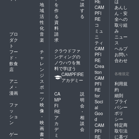
RE
は
地
を
談
CAM
あんし
域
作
す
PFI
ん・安
活
る
る
RE
全への
性
資
コ
取り組
化
料
ミュ
み
プロ
音
請
ニ
ニュー
ダク
楽
求
ティ
ス
ト
CAM
ヘルプ
クラウドファ
フー
チ
PFI
お問い
ンディングの
ド・
ャ
RE
合わせ
ノウハウを無
飲食
レ
Crea
料で学ぼう
店
ン
tion
各種規定
CAMPFIRE
ジ
CAM
アカデミー
アニ
ス
利用規
PFI
メ・
ポ
約
RE
漫画
ー
CA
説
細則
for
ツ
MP
明
プライ
Soci
ファ
映
FI
会
バシー
al
ッ
像
RE
・
ポリ
Goo
ショ
・
ア
相
シー
d
ン
映
カ
談
特定商
CAM
画
デ
会
取引法
PFI
ゲー
書
ミ
に基づ
RE