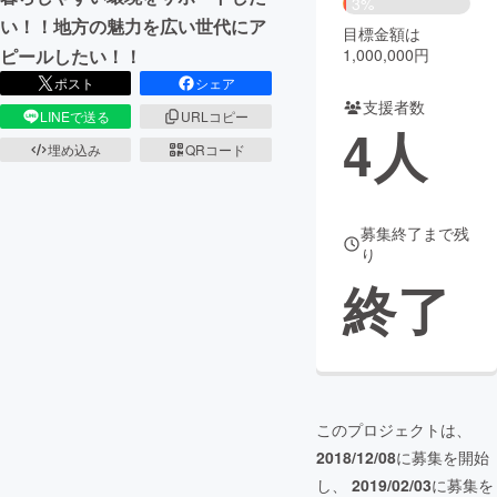
3%
い！！地方の魅力を広い世代にア
目標金額は
まちづくり・地域活性化
1,000,000円
ピールしたい！！
ポスト
シェア
支援者数
CAMPFIRE for Social Good
CAMPFIRE Creation
LINEで送る
URLコピー
4
人
CAMPFIREふるさと納税
machi-ya
コミュニティ
埋め込み
QRコード
募集終了まで残
り
終了
このプロジェクトは、
2018/12/08
に募集を開始
し、
2019/02/03
に募集を