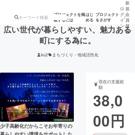
新
ロ
規
グ
会
プロジェクトを掲
はじ
プロジェクト
/
載するには
める
をさがす
イ
員
ン
登
広い世代が暮らしやすい、魅力ある
録
町にする為に。
人気のプロ
注目のリ
注目の新着プロ
募集終了が近いプ
もうすぐ公開
ku2
まちづくり・地域活性化
ジェクト
ターン
ジェクト
ロジェクト
されます
アート・写真
音楽
現在の支援総
額
38,0
テクノロジー・ガジェット
ゲーム・サ
00
円
映像・映画
書籍・雑誌
少子高齢化だからこそお年寄りの
ビジネス・起業
チャレンジ
暮らしやすい環境をサポートした