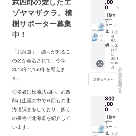
武四郎の愛したエ
＆えこ
,00
樹会に
（土）
之助」
優先参
0
１
円
絵はが
ゾヤマザクラ。植
加（希
１：０
き（１
【桜サ
望者の
０～１
セット
ポー
み、先
５：０
樹サポーター募集
３枚）
ター】
着８０
０（お
・特
・お
組
好きな
支援
中！
製「北
礼状
（※））
時間に
者：
海道１
・
・公
お越し
6人
５０年
ホーム
園内に
くださ
お届
雪ミク
ページ
設置す
い）
け予
「北海道」。誰もが知るこ
＆えこ
に氏名
る記念
定：
場所：
之助」
掲載
2018
プレー
の名が命名されて、今年
道立自
年10
クリア
（希望
トに氏
然公園
こ
月
ファイ
者の
2018年で150年を迎えま
名掲載
の
野幌森
リ
ル（１
み）
（希望
タ
林公園
ー
す。
枚）
・特
者の
ン
（北海
詳細を見る
を
・１
製「北
み）
選
道博物
択
５０年
海道１
（Ｓサ
す
館）
命名者は松浦武四郎。武四
る
記念植
５０年
イズ）
人数：
300
樹会に
雪ミク
・寄
先着８
郎は生涯の中で６回もの北
優先参
＆えこ
,00
附受領
０組 ※
加（希
之助」
証明書
0
植樹会
海道調査をしており、多く
円
望者の
絵はが
【１５
のお申
み、先
き（１
【桜サ
の書物で北海道を紹介して
０年記
込みは
着８０
セット
ポー
念植樹
全ての
います。
組
３枚）
ター】
会】
リター
（※））
・特
・
日時：
ン額を
支援