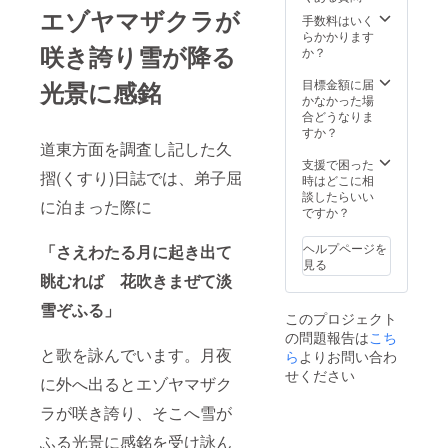
締め切
０年１
年度に
３０～
降は一
品は１
エゾヤマザクラが
らせて
０月１
使用可
１４：
般参加
手数料はいく
１月頃
いただ
３日
能な北
００
者も含
らかかります
のお届
咲き誇り雪が降る
きま
（土）
海道博
（１３
め先着
か？
けとな
す。
１
物館＆
時集
となり
りま
（お申
１：０
北海道
合）
ます。
目標金額に届
光景に感銘
す。
し込み
０～１
開拓の
場
桜の苗
かなかった場
は１０
５：０
村のパ
所：道
は２．
合どうなりま
月３日
０（お
スポー
立自然
５ｍで
すか？
（水）
好きな
ト（抽
公園野
道東方面を調査し記した久
す。ご
まで）
時間に
選５
幌森林
家族、
支援で困った
摺(くすり)日誌では、弟子屈
※ 優
お越し
名）
公園
ご友人
時はどこに相
先お申
くださ
・寄
（北海
などグ
談したらいい
に泊まった際に
し込み
い）
附受領
道博物
ループ
ですか？
は９月
場所：
証明書
館）
で１株
１２日
道立自
【１５
人
を植樹
ヘルプページを
「さえわたる月に起き出て
受付分
然公園
０年記
数：先
頂きま
見る
まで。
野幌森
念植樹
着５名
す。
眺むれば 花吹きまぜて淡
９月１
林公園
会】
※
（大人
３日以
（北海
日時：
お申し
は１人
雪ぞふる」
このプロジェクト
降は一
道博物
平成３
込みは
でも参
の問題報告は
こち
般参加
館）
０年１
９月２
加可
と歌を詠んでいます。月夜
者も含
人数：
０月１
８日
ら
よりお問い合わ
能。お
め先着
先着８
３日
（金）
子様に
せください
に外へ出るとエゾヤマザク
となり
０組
（土）
まで
は必ず
ます。
※ 植樹
１
・お
保護者
ラが咲き誇り、そこへ雪が
桜の苗
会のお
１：０
礼状
が付い
は２．
申込み
０～１
・
てくだ
ふる光景に感銘を受け詠ん