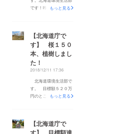
す。北海道環境生活部
です！昨年、皆様から
もっと見る
ご寄附を頂き植樹しま
したエゾヤマザクラ、
春の日差しを受け、つ
【北海道庁で
ぼみが膨らんで参りま
す】 桜１５０
した！植えてからまだ
本、植樹しまし
半年の苗木ですので、
つぼみの数はまだ少な
た！
いですが、ゴールデン
2018/12/11 17:36
ウィークには、花を咲
北海道環境生活部で
かせてくれそうです
す。 目標額５２０万
（*^ - ^*）リターン品
円のところ、５２１万
もっと見る
の記念プレートも設置
５，５００円を頂きま
しております（裏面に
したご寄附を活用し、
寄附者芳名等を記載し
野幌森林公園に、エゾ
ております）１５０本
【北海道庁で
ヤマザクラ１５０本
のエゾヤマザクラは、
す】 目標額達
を、無事、植樹するこ