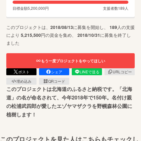
目標金額
5,200,000
円
支援者数
189
人
このプロジェクトは、
2018/08/13
に募集を開始し、
189
人の支援
により
5,215,500
円の資金を集め、
2018/10/31
に募集を終了し
ました
もう一度プロジェクトをやってほしい
ポスト
シェア
LINEで送る
URLコピー
埋め込み
QRコード
このプロジェクトは北海道のふるさと納税です。「北海
道」の名が命名されて、今年2018年で150年。名付け親
の松浦武四郎が愛したエゾヤマザクラを野幌森林公園に
植樹します！
このプロジェクトを見た人はこちらもチェックし