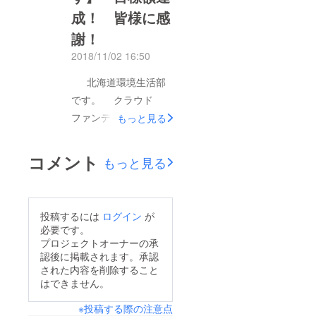
既存の桜との配置など
成！ 皆様に感
とができましたので、
を考え、北海道博物館
ご報告いたします。
謝！
と北海道開拓の村に植
北海道では、これか
樹しております。是
2018/11/02 16:50
ら、本格的な冬を迎
非、ゴールデンウィー
北海道環境生活部
え、桜たちも深い雪の
クには、野幌森林公園
です。 クラウド
中、眠りにつきま
に足をお運び頂き、桜
ファンディング最終日
もっと見る
す。 来春、雪融け後
をご覧下さい！また、
の昨日、目標額５２０
には、少しとは思いま
野幌森林公園では、北
万円のところ、５２１
すが、花を咲かせるこ
コメント
もっと見る
海道博物館の企画テー
万５，５００円のご寄
とと考えておりま
マ展「北の手仕事２０
附を頂き、目標額を達
す。 皆様、是非、野
１９」（現代の作り手
成いたしました。
幌森林公園に足をお運
によるアイヌ刺繍作
投稿するには
ログイン
が
皆様のご支援、本当に
びください。 桜とと
必要です。
品）や、北海道開拓の
ありがとうございまし
プロジェクトオーナーの承
もに、野幌森林公園の
村の「春・むら・ロマ
認後に掲載されます。承認
た。 現在、野幌森
自然や、北海道博物
ン」（大道芸人の実演
された内容を削除すること
林公園での植樹を進め
館、北海道開拓の村で
はできません。
やバターづくり、べこ
ています。 北海道
の歴史・文化にも触れ
餅の提供など）を始
※投稿する際の注意点
命名１５０年を記念し
て頂ければ幸いで