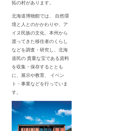
いただ
拓の村があります。
きま
す。
（お申
北海道博物館では、 自然環
し込み
境と人とのかかわりや、ア
は１０
月３日
イヌ民族の文化、本州から
（水）
まで）
渡ってきた移住者のくらし
※ 優
先お申
などを調査・研究し、北海
し込み
は９月
道民の 貴重な宝である資料
１２日
受付分
を収集・保存するととも
まで。
に、展示や教育、 イベン
９月１
３日以
ト・事業などを行っていま
降は一
般参加
す。
者も含
め先着
となり
ます。
桜の苗
は２．
５ｍで
す。ご