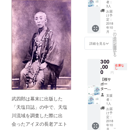
・公
製「北
お礼状
平成３
合わせ
者：
園内に
海道１
・
０年１
て先着
3人
設置す
５０年
ホーム
０月１
80名様
お届
る記念
雪ミク
ページ
３日
で締め
け予
プレー
＆えこ
に氏名
（土）
定：
切らせ
トに氏
之助」
掲載
2018
１
ていた
年10
名掲載
クリア
（希望
１：０
だきま
こ
月
（希望
ファイ
者の
０～１
の
す。
リ
者の
ル（１
み）
５：０
タ
（お申
ー
み）
枚）
・特
０（お
ン
込みは
詳細を見る
を
（Mサ
・１
製「北
好きな
選
１０月
択
イズ）
５０年
海道１
時間に
す
３日
る
・寄
記念植
５０年
お越し
（水）
300
附受領
樹会に
雪ミク
くださ
まで）
証明書
優先参
＆えこ
,00
い）
在庫な
※ 優先
し
【１５
加（希
之助」
場所：
0
お申し
円
０年記
望者の
絵はが
道立自
込みは
念植樹
み、先
き（１
【桜サ
然公園
９月１
会】
着８０
セット
ポー
野幌森
２日受
日時：
組
３枚）
ター・
林公園
付分ま
平成３
（※））
・特
先着５
（北海
で。９
支援
０年１
・公
製「北
名限
武四郎は幕末に出版した
道博物
月１３
者：
０月１
園内に
海道１
定、150
館）
日以降
1人
「天塩日誌」の中で、天塩
３日
設置す
５０年
周年記
人数：
は一般
お届
（土）
る記念
雪ミク
念植樹
先着８
参加者
け予
川流域を調査した際に出
１
プレー
＆えこ
セレモ
０組
定：
も含め
１：０
トに氏
之助」
ニー参
2018
※ 植樹
先着と
会ったアイヌの長老アエト
年10
０～１
名掲載
クリア
加権付
会のお
なりま
こ
月