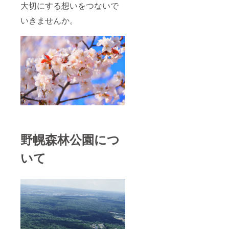
い）
５ｍで
能な北
大切にする想いをつないで
す。ご
海道博
※ 植樹
家族、
物館＆
いきませんか。
会以外
ご友人
北海道
のリ
などグ
開拓の
ターン
ループ
村のパ
品は１
で１株
スポー
１月頃
を植樹
ト（抽
のお届
頂きま
選５
けとな
す。
名）
りま
（大人
・寄
す。
は１人
附受領
でも参
証明書
加可
【１５
能。お
０年記
子様に
念植樹
は必ず
会】
野幌森林公園につ
保護者
日時：
が付い
平成３
いて
てくだ
０年１
さい）
０月１
※ 植
３日
樹会以
（土）
外のリ
１
ターン
１：０
品は１
０～１
１月頃
５：０
のお届
０（お