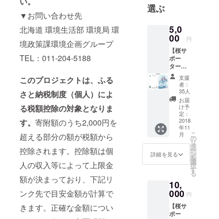
い。
選ぶ
▼お問い合わせ先
5,0
北海道 環境生活部 環境局 環
00
円
境政策課環境企画グループ
【桜サ
TEL：011-204-5188
ポー
ター】
・お
支援
このプロジェクトは、ふる
礼状
者：
・
35人
さと納税制度（個人）によ
ホーム
お届
ページ
け予
る税額控除の対象となりま
に氏名
定：
掲載
2018
す。
寄附額のうち2,000円を
年11
（希望
こ
月
超える部分の額が税額から
者の
の
リ
み）
タ
ー
控除されます。控除額は個
・特
ン
詳細を見る
を
製「北
選
人の収入等によって上限金
択
海道１
す
る
５０年
額が決まっており、下記リ
10,
雪ミク
＆えこ
000
ンク先で目安金額が計算で
円
之助」
【桜サ
きます。正確な金額につい
絵はが
ポー
き（１