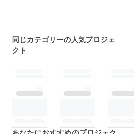
め、各種の展示、イベ
たエゾヤマザクラ１５
す。 今後とも、北海
ント等が開催されま
０本が、満開で皆様を
道の環境保全にご協力
す。桜と合わせて、北
お迎えできるよう、頑
を頂きたく、よろしく
海道の自然、文化、歴
張って桜を植えており
お願いいたします。
史に触れて頂ければ幸
ます！ リターンに
この度は、本当にあり
同じカテゴリーの人気プロジェ
いです。＜イベント情
つきましては、現在、
がとうございました。
報はこちらから＞
クト
発送準備中です。 も
北海道博物館
う少々、お時間を頂き
http://www.hm.pref.ho
たく、よろしくお願い
kkaido.lg.jp/ 北
いたします。 この
海道開拓の村
度は、本当にありがと
http://www.kaitaku.or.j
うございました。
p/
あなたにおすすめのプロジェク