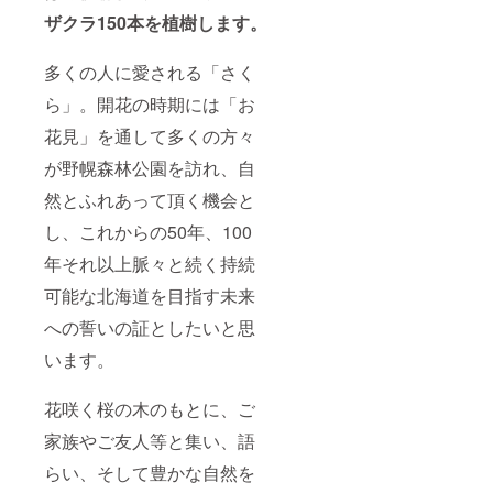
のお届
参加者
締め切
枚）
けとな
も含め
らせて
・１
ザクラ150本を植樹します。
りま
先着と
いただ
５０年
す。
なりま
きま
記念植
多くの人に愛される「さく
す。桜
す。
樹会に
の苗は
（お申
優先参
ら」。開花の時期には「お
２．５
し込み
加（希
ｍで
は１０
望者の
花見」を通して多くの方々
す。ご
月３日
み、先
家族、
（水）
着８０
が野幌森林公園を訪れ、自
ご友人
まで）
組
などグ
※ 優
（※））
然とふれあって頂く機会と
ループ
先お申
・公
し、これからの50年、100
で１株
し込み
園内に
を植樹
は９月
設置す
年それ以上脈々と続く持続
頂きま
１２日
る記念
す。
受付分
プレー
可能な北海道を目指す未来
（大人
まで。
トに氏
は１人
９月１
名掲載
への誓いの証としたいと思
でも参
３日以
（希望
加可
降は一
者の
います。
能。お
般参加
み）
子様に
者も含
（XLサ
花咲く桜の木のもとに、ご
は必ず
め先着
イズ）
保護者
となり
・平
家族やご友人等と集い、語
が付い
ます。
成３０
てくだ
桜の苗
年度に
らい、そして豊かな自然を
さ
は２．
使用可