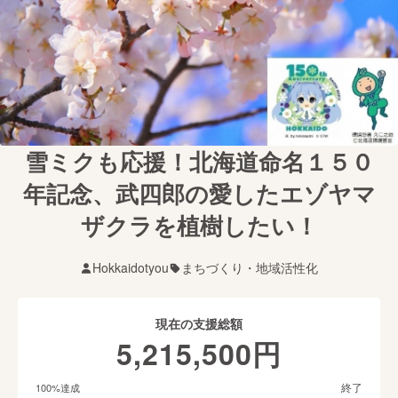
雪ミクも応援！北海道命名１５０
年記念、武四郎の愛したエゾヤマ
ザクラを植樹したい！
Hokkaidotyou
まちづくり・地域活性化
現在の支援総額
5,215,500
円
終了
100
%達成