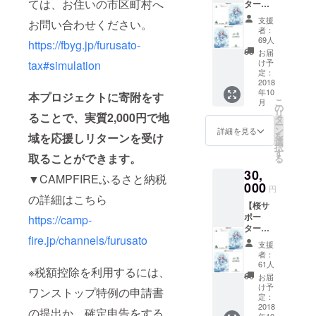
ては、お住いの市区町村へ
ター】
セット
・お
３枚）
支援
お問い合わせください。
礼状
・寄
者：
・
附受領
69人
https://fbyg.jp/furusato-
ホーム
証明書
お届
ページ
け予
tax#simulation
に氏名
定：
掲載
2018
年10
（希望
本プロジェクトに寄附をす
こ
月
者の
の
リ
ることで、実質2,000円で地
み）
タ
ー
・特
ン
詳細を見る
を
域を応援しリターンを受け
製「北
選
択
海道１
す
取ることができます。
る
５０年
30,
雪ミク
▼CAMPFIREふるさと納税
＆えこ
000
円
之助」
の詳細はこちら
【桜サ
絵はが
ポー
き（１
https://camp-
ター】
セット
fire.jp/channels/furusato
・お
３枚）
支援
礼状
・特
者：
・
製「北
61人
※税額控除を利用するには、
ホーム
海道１
お届
ページ
５０年
け予
ワンストップ特例の申請書
に氏名
雪ミク
定：
掲載
2018
＆えこ
の提出か、確定申告をする