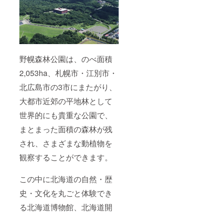
けとな
好きな
りま
時間に
す。
お越し
くださ
い）
場所：
道立自
然公園
野幌森林公園は、のべ面積
野幌森
林公園
2,053ha、札幌市・江別市・
（北海
道博物
北広島市の3市にまたがり、
館）
大都市近郊の平地林として
人数：
先着８
世界的にも貴重な公園で、
０組
※ 植樹
まとまった面積の森林が残
会のお
申込み
され、さまざまな動植物を
は全て
のリ
観察することができます。
ターン
額を合
この中に北海道の自然・歴
わせて
先着80
史・文化を丸ごと体験でき
名様で
締め切
る北海道博物館、北海道開
らせて