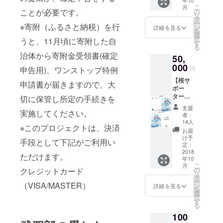
年10
（希望
之助」
こ
月
者の
クリア
の
ことが必要です。
リ
み）
ファイ
タ
ー
・特
※寄附（ふるさと納税）を行
ル（１
ン
詳細を見る
を
製「北
枚）
選
択
うと、11月頃に寄附した自
海道１
・１
す
る
５０年
５０年
治体から寄附金受領書(確定
50,
雪ミク
記念植
＆えこ
000
樹会に
円
申告用)、ワンストップ特例
之助」
優先参
【桜サ
絵はが
加（希
申請書が届きますので、大
ポー
き（１
望者の
ター】
セット
切に保管し所定の手続きを
み、先
・お
３枚）
着８０
支援
礼状
実施してください。
・特
組
者：
・
製「北
（※））
14人
※このプロジェクトは、決済
ホーム
海道１
・寄
お届
ページ
５０年
附受領
け予
手段として下記がご利用い
に氏名
雪ミク
定：
証明書
掲載
2018
＆えこ
【１５
ただけます。
年10
（希望
之助」
０年記
こ
月
者の
クリア
の
念植樹
クレジットカード
リ
み）
ファイ
タ
会】
ー
・特
（VISA/MASTER）
ル（１
ン
日時：
詳細を見る
を
製「北
枚）
選
平成３
択
海道１
・１
す
０年１
る
５０年
５０年
０月１
100
雪ミク
記念植
３日