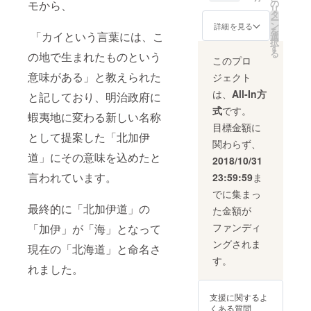
５：０
（希望
ファイ
き】
申込み
の
す。桜
モから、
リ
０（お
者の
ル（１
・１
は全て
タ
の苗は
ー
好きな
み）（L
枚）
５０年
のリ
ン
２．５
詳細を見る
を
時間に
サイ
・１
記念植
「カイという言葉には、こ
ターン
選
ｍで
択
お越し
ズ）
５０年
樹セレ
額を合
す
す。ご
る
の地で生まれたものという
くださ
・平
記念植
モニー
わせて
家族、
このプロ
い）
成３０
樹会に
参加権
先着80
ご友人
意味がある」と教えられた
ジェクト
場所：
年度に
優先参
名様で
などグ
道立自
使用可
加（希
（希望
締め切
ループ
は、
All-In方
と記しており、明治政府に
然公園
能な北
望者の
者の
らせて
で１株
式
です。
野幌森
海道博
み、先
み、先
いただ
を植樹
蝦夷地に変わる新しい名称
林公園
物館＆
着８０
着５
きま
頂きま
目標金額に
（北海
北海道
組
組）
す。
として提案した「北加伊
す。
関わらず、
道博物
開拓の
（※））
【１
（お申
（大人
道」にその意味を込めたと
館）
村のパ
・公
５０年
し込み
は１人
2018/10/31
人数：
スポー
園内に
記念植
は１０
でも参
言われています。
23:59:59
ま
先着８
ト（抽
設置す
樹セレ
月３日
加可
０組
選１０
る記念
モ
（水）
能。お
でに集まっ
※ 植樹
名）
プレー
ニー】
まで）
子様に
最終的に「北加伊道」の
た金額が
会のお
・寄
トに氏
日
※ 優
は必ず
申込み
附受領
名掲載
時：平
先お申
保護者
ファンディ
「加伊」が「海」となって
は全て
証明書
（希望
成３０
し込み
が付い
ングされま
のリ
【１５
者の
年１０
は９月
現在の「北海道」と命名さ
てくだ
ターン
０年記
み）
月１０
１２日
さい）
す。
額を合
念植樹
（XLサ
日
れました。
受付分
※ 植
わせて
会】
イズ）
（水）
まで。
樹会以
先着80
日時：
・平
９月１
外のリ
支援に関するよ
名様で
平成３
成３０
１３：
３日以
ターン
くある質問