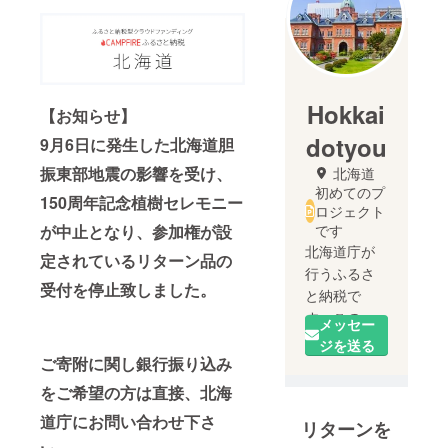
Hokkai
【お知らせ】
dotyou
9月6日に発生した北海道胆
振東部地震の影響を受け、
北海道
初めてのプ
150周年記念植樹セレモニー
ロジェクト
です
が中止となり、参加権が設
北海道庁が
定されているリターン品の
行うふるさ
受付を停止致しました。
と納税で
す。このプ
メッセー
ロジェクト
ジを送る
は寄附控除
ご寄附に関し銀行振り込み
の対象とな
をご希望の方は直接、北海
ります。
道庁にお問い合わせ下さ
リターンを