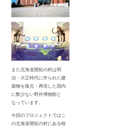
家族、
ご友人
などグ
ループ
で１株
を植樹
頂きま
す。
（大人
は１人
でも参
加可
能。お
子様に
は必ず
保護者
また北海道開拓の村は明
が付い
治・大正時代に作られた建
てくだ
さい）
築物を復元・再現した国内
※ 植
樹会以
に数少ない野外博物館と
外のリ
ターン
なっています。
品は１
１月頃
のお届
今回のプロジェクトではこ
けとな
の北海道開拓の村にある桜
りま