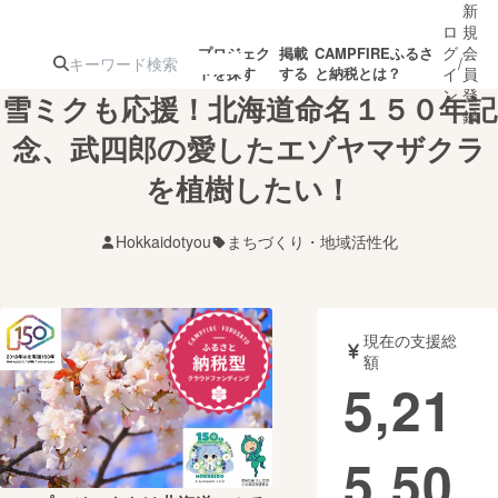
新
ロ
規
グ
会
プロジェク
掲載
CAMPFIREふるさ
/
トを探す
する
と納税とは？
イ
員
ン
登
雪ミクも応援！北海道命名１５０年記
録
念、武四郎の愛したエゾヤマザクラ
を植樹したい！
人気のプロ
注目のリ
注目の新着プロ
募集終了が近いプ
もうすぐ公開
ジェクト
ターン
ジェクト
ロジェクト
されます
Hokkaidotyou
まちづくり・地域活性化
アート・写真
音楽
現在の支援総
テクノロジー・ガジェット
ゲーム・サ
額
5,21
映像・映画
書籍・雑誌
5,50
ビジネス・起業
チャレンジ