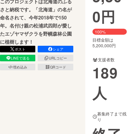
このプロジェクトは北海道のふる
0
円
さと納税です。「北海道」の名が
まちづくり・地域活性化
命名されて、今年2018年で150
年。名付け親の松浦武四郎が愛し
CAMPFIRE for Social Good
CAMPFIRE Creation
100%
たエゾヤマザクラを野幌森林公園
CAMPFIREふるさと納税
machi-ya
コミュニティ
目標金額は
に植樹します！
5,200,000円
ポスト
シェア
LINEで送る
URLコピー
支援者数
189
埋め込み
QRコード
人
募集終了まで残
り