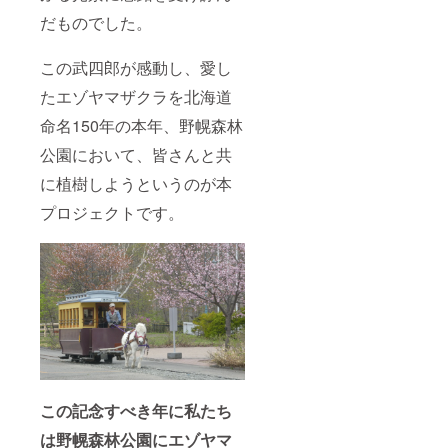
５ｍで
は全て
５：０
ホーム
さい）
す。ご
のリ
０（お
ページ
※ 植
だものでした。
家族、
ターン
好きな
に氏名
樹会以
ご友人
額を合
時間に
掲載
外のリ
などグ
わせて
お越し
（希望
この武四郎が感動し、愛し
ターン
ループ
先着80
くださ
者の
品は１
たエゾヤマザクラを北海道
で１株
名様で
い）
み）
１月頃
を植樹
締め切
場所：
・特
のお届
命名150年の本年、野幌森林
頂きま
らせて
道立自
製「北
けとな
す。
いただ
然公園
海道１
りま
公園において、皆さんと共
（大人
きま
野幌森
５０年
す。
は１人
す。
林公園
雪ミク
に植樹しようというのが本
でも参
（お申
（北海
＆えこ
加可
し込み
道博物
之助」
プロジェクトです。
能。お
は１０
館）
絵はが
子様に
月３日
人数：
き（１
は必ず
（水）
先着８
セット
保護者
まで）
０組
３枚）
が付い
※ 優先
※ 植樹
・特
てくだ
お申し
会のお
製「北
さ
込みは
申込み
海道１
い）
９月１
は全て
５０年
※ 植
２日受
のリ
雪ミク
樹会以
付分ま
ターン
＆えこ
外のリ
で。９
額を合
之助」
ターン
月１３
わせて
クリア
この記念すべき年に私たち
品は１
日以降
先着80
ファイ
１月頃
は一般
名様で
ル（１
は野幌森林公園にエゾヤマ