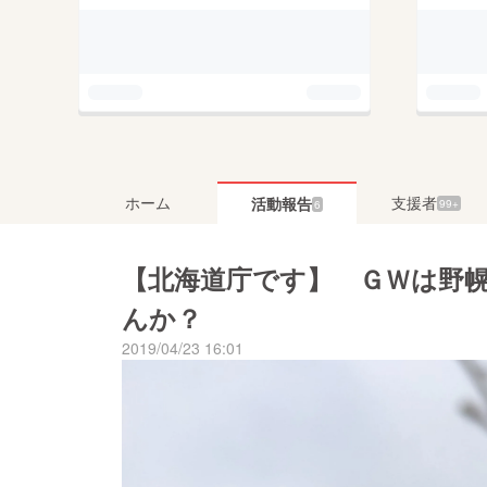
ホーム
支援者
活動報告
99+
6
【北海道庁です】 ＧＷは野
んか？
2019/04/23 16:01