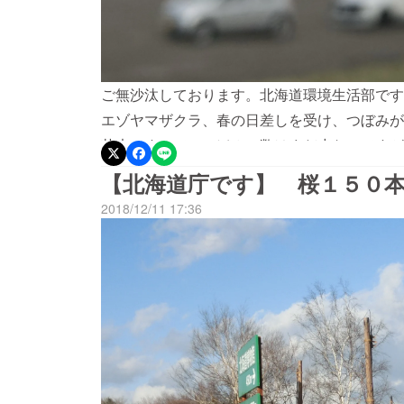
ご無沙汰しております。北海道環境生活部です
エゾヤマザクラ、春の日差しを受け、つぼみが
苗木ですので、つぼみの数はまだ少ないですが
れそうです（*^ - ^*）リターン品の記念プ
【北海道庁です】 桜１５０
を記載しております）１５０本のエゾヤマザク
2018/12/11 17:36
博物館と北海道開拓の村に植樹しております。
園に足をお運び頂き、桜をご覧下さい！また、
マ展「北の手仕事２０１９」（現代の作り手に
「春・むら・ロマン」（大道芸人の実演やバタ
の展示、イベント等が開催されます。桜と合わ
ければ幸いです。＜イベント情報はこち