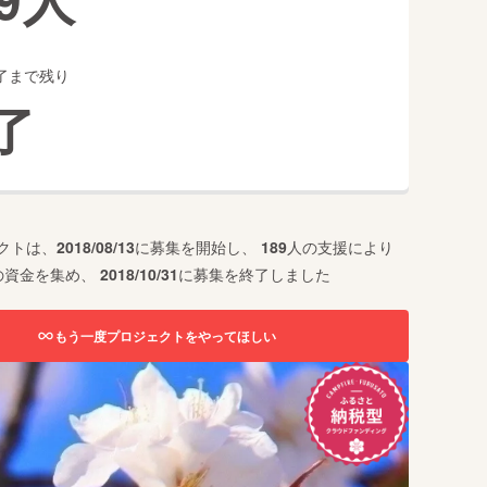
了まで残り
了
クトは、
2018/08/13
に募集を開始し、
189
人の支援により
の資金を集め、
2018/10/31
に募集を終了しました
もう一度プロジェクトをやってほしい