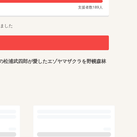
支援者数
189
人
ました
親の松浦武四郎が愛したエゾヤマザクラを野幌森林