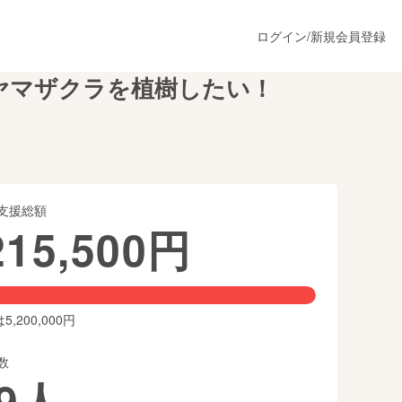
ログイン
/
新規会員登録
ヤマザクラを植樹したい！
うすぐ公開されます
支援総額
プロダクト
215,500
円
ファッション
スポーツ
,200,000円
数
ア
ソーシャルグッド
9
人