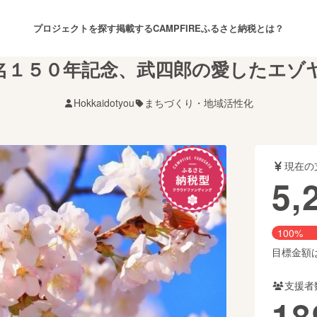
プロジェクトを探す
掲載する
CAMPFIREふるさと納税とは？
名１５０年記念、武四郎の愛したエゾ
Hokkaidotyou
まちづくり・地域活性化
注目のリターン
注目の新着プロジェクト
募集終了が近いプロジェクト
も
現在の
音楽
舞台・パフォーマンス
5,
ゲーム・サービス開発
フード・飲食店
100%
書籍・雑誌出版
アニメ・漫画
目標金額は5
支援者
チャレンジ
ビューティー・ヘルスケ
18