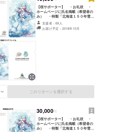
【桜サポーター】 ・お礼状 ・
ホームページに氏名掲載（希望者の
み） ・特製「北海道１５０年雪ミ
ク＆えこ之助」絵はがき（１セット
支援者：69人
３枚） ・特製「北海道１５０年雪
お届け予定：2018年10月
ミク＆えこ之助」クリアファイル
（１枚） ・１５０年記念植樹会に
優先参加（希望者のみ、先着８０組
（※）） ・寄附受領証明書 【１５
０年記念植樹会】 日時：平成３０
年１０月１３日（土） １１：０
０～１５：００（お好きな時間にお
越しください） 場所：道立自然公
園野幌森林公園（北海道博物館）
人数：先着８０組 ※ 植樹会のお申込
みは全てのリターン額を合わせて先
着80名様で締め切らせていただきま
す。（お申込みは１０月３日（水）
このリターンを選択する
る
まで） ※ 優先お申し込みは９月１
２日受付分まで。９月１３日以降は
一般参加者も含め先着となります。
桜の苗は２．５ｍです。ご家族、ご
30,000
友人などグループで１株を植樹頂き
円
ます。 （大人は１人でも参加可能。
【桜サポーター】 ・お礼状 ・
お子様には必ず保護者が付いてくだ
ホームページに氏名掲載（希望者の
さい） ※ 植樹会以外のリターン
み） ・特製「北海道１５０年雪ミ
品は１１月頃のお届けとなります。