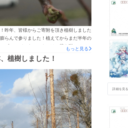
！昨年、皆様からご寄附を頂き植樹しました
膨らんで参りました！植えてからまだ半年の
、ゴールデンウィークには、花を咲かせてく
もっと見る
レートも設置しております（裏面に寄附者芳名等
本、植樹しました！
ラは、既存の桜との配置などを考え、北海道
是非、ゴールデンウィークには、野幌森林公
野幌森林公園では、北海道博物館の企画テー
よるアイヌ刺繍作品）や、北海道開拓の村の
詳細を見
ーづくり、べこ餅の提供など）を始め、各種
せて、北海道の自然、文化、歴史に触れて頂
らから＞ 北海道博物館
http://www.hm.pref.hokkaido.lg.jp/ 北海道開拓の村 http://www.kaitaku.or.jp/