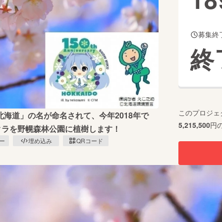
募集終
CAMPFIRE for Social Good
CAMPFIRE Creation
終
CAMPFIREふるさと納税
machi-ya
コミュニティ
このプロジェ
海道」の名が命名されて、今年2018年で
5,215,500
円
クラを野幌森林公園に植樹します！
ピー
埋め込み
QRコード