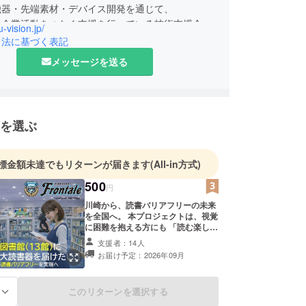
機器・先端素材・デバイス開発を通じて、
と企業活動をつなぐ支援を行っている技術支援会社
u-vision.jp/
引法に基づく表記
メッセージを送る
、障がいや年齢、環境の違いによって
こと」が制限されてしまう社会ではなく、
自分らしく参加できる社会（D&I：ダイバーシティ＆
ジョン）**の実現を目指しています。
を選ぶ
器「ON HAND」をはじめとした福祉分野での取
けでなく、
標金額未達でもリターンが届きます
(All-in方式)
素材、機能性フィルム、デバイス設計など、
500
から製品・機器化まで一貫した支援を行い、
円
業様の課題解決に伴走してきました。
川崎から、読書バリアフリーの未来
を全国へ。 本プロジェクトは、視覚
に困難を抱える方にも 「読む楽し
とって意味のある技術を、実装できる形で世の中へ
さ」を届けるための取り組みです。
支援者：14人
と」
川崎市立図書館13館への導入を第一
お届け予定：2026年09月
歩として、 このモデルを全国へ広げ
Yu Visionの役割です。
ていくことを目指しています。 本プ
ランは、リターンのない応援枠とな
このリターンを選択する
る
りますが、 皆さまのお気持ちが、こ
の挑戦を前に進める大きな力になり