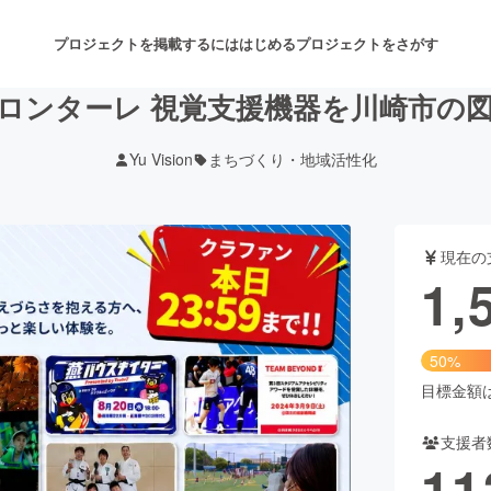
プロジェクトを掲載するには
はじめる
プロジェクトをさがす
×川崎フロンターレ 視覚支援機器を川崎市
Yu Vision
まちづくり・地域活性化
注目のリターン
注目の新着プロジェクト
募集終了が近いプロジェクト
も
現在の
音楽
舞台・パフォーマンス
1,
ゲーム・サービス開発
フード・飲食店
50%
書籍・雑誌出版
アニメ・漫画
目標金額は3
支援者
チャレンジ
ビューティー・ヘルスケ
11