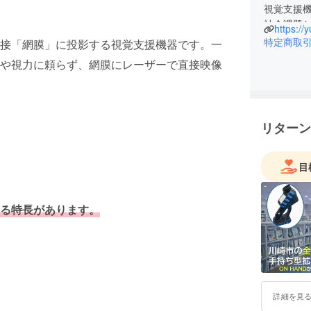
視覚支援
社会課題
https://y
です。
特定商取
接「網膜」に投影する視覚支援機器です。一
や視力に頼らず、網膜にレーザーで直接映像
私たちは
「できる
**誰もが
インクルー
リターン
視覚支援機
り組みだ
目
環境配慮
素材開発
多くの企
る特長があります。
「社会に
届けるこ
それが私たち
詳細を見