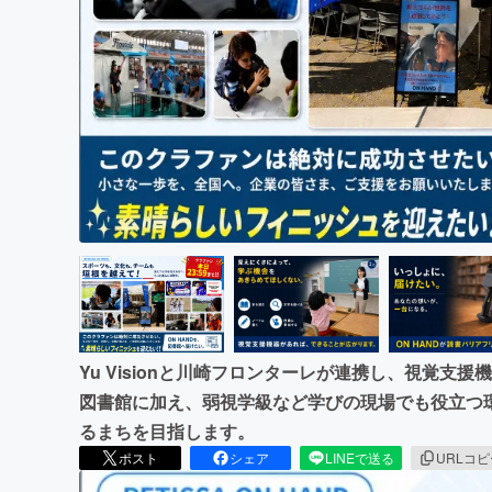
まちづくり・地域活性化
Yu Visionと川崎フロンターレが連携し、視覚支援
図書館に加え、弱視学級など学びの現場でも役立つ
るまちを目指します。
ポスト
シェア
LINEで送る
URLコ