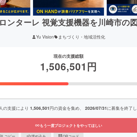
×川崎フロンターレ 視覚支援機器を川崎市
Yu Vision
まちづくり・地域活性化
現在の支援総額
1,506,501
円
人の支援により
1,506,501
円の資金を集め、
2026/07/31
に募集を終了し
もう一度プロジェクトをやってほしい
RLコピー
埋め込み
QRコード