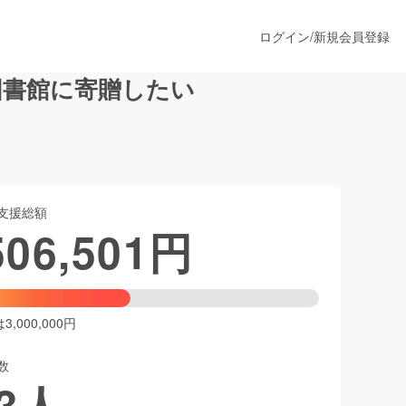
ログイン
/
新規会員登録
の図書館に寄贈したい
うすぐ公開されます
支援総額
プロダクト
506,501
円
ファッション
スポーツ
,000,000円
数
ア
ソーシャルグッド
3
人