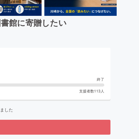
の図書館に寄贈したい
終了
支援者数
113
人
ました