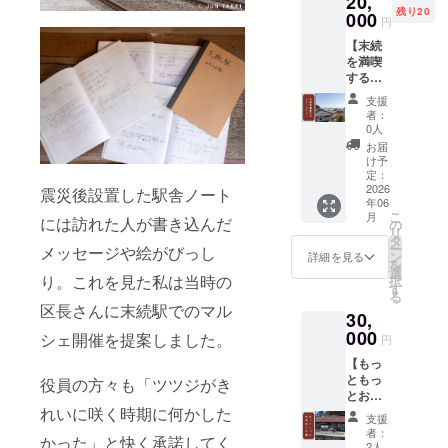
20,
原豚ゴ
ださ
残り20
100ｇ
000
ロッと
円
い。 ＜
×2袋 ・
カ
サイズ
【末続
焙煎教
レー 1
参考＞
を満喫
室一回
袋 内
サイズ
するト
利用権
容量230
｜身丈
レイル
鮮度の
ｇ ・薩
支援
｜身巾
ツアー
いい
摩いも
者：
｜肩巾
参加
コー
鶏ゴ
0人
｜袖丈
コー
ヒーの
ロッと
お届
Ｓ｜ 66
ス】 末
味を
カ
け予
｜ 49 ｜
続地区
知って
定：
レー 1
44 ｜
には都
2026
もらい
震災後設置した駅舎ノート
袋 内
19 Ｍ｜
年06
会には
たい。
容量230
70｜ 52
こ
月
には訪れた人が書き込んだ
ない時
すえつ
の
ｇ ・常
｜ 47 ｜
リ
間の流
ぎＣＡ
タ
磐もの
20 Ｌ｜
ー
メッセージや絵がびっし
れがあ
ＦＥの
ン
ゴロッ
詳細を見る
74 ｜
を
りま
オー
選
とカ
り。これを見た私は当時の
55｜ 50
択
す。朝
ナーが
す
レー 1
｜22 Ｘ
る
は特に
普段
袋 内
区長さんに末続駅でのマル
Ｌ｜ 78
30,
お勧め
使って
容量230
｜ 58 ｜
で澄み
000
いる
シェ開催を提案しました。
ｇ ・販
円
53｜24
切った
コー
売元：
・郵送
【もっ
空気と
ヒー
すえつ
でのお
ともっ
広い空
役員の方々も「ツツジがき
ロース
ぎフー
届けと
とお気
を満喫
ター
ズ株式
なりま
れいに咲く時期に何かした
持ち支
できま
（焙煎
会社
支援
す。
援コー
す。の
機）と
（食品
者：
かった」と快く承諾してく
ス】
んびり
お勧め
2人