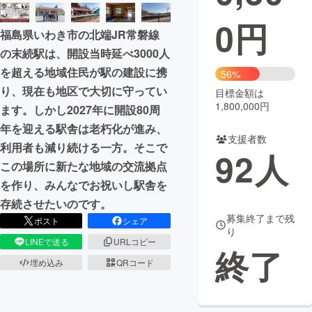
0
円
まちづくり・地域活性化
福島県いわき市の北端JR常磐線
の末続駅は、開設当時延べ3000人
CAMPFIRE for Social Good
CAMPFIRE Creation
を超える地域住民が駅の建設に携
56%
CAMPFIREふるさと納税
machi-ya
コミュニティ
り、現在も地区で大切に守ってい
目標金額は
1,800,000円
ます。しかし2027年に開設80周
年を迎える駅舎は老朽化が進み、
支援者数
利用者も減り続ける一方。そこで
92
人
この場所に新たな地域の交流拠点
を作り、みんなでお祝いし駅舎を
存続させたいのです。
募集終了まで残
ポスト
シェア
り
LINEで送る
URLコピー
終了
埋め込み
QRコード