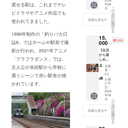
米（白
・お礼
6月から
6ヶ月）
渡せる駅は、これまでテレ
年06
米）2kg
のお手
2027年
こ
月
とすえ
紙 ※こ
の
6月末ま
ビドラマやアニメ作品でも
リ
つぎ
のリ
タ
で オリ
ー
フーズ
ターン
ン
詳細を見る
使われてきました。
ジナルT
を
株式会
は3,000
選
シャツ
択
社の冷
円、
す
につい
る
凍カ
30,000
1996年制作の「釣りバカ日
て ・素
15,
レー3種
円、
材：綿
残り20
誌8」ではホームや駅前で撮
類を
000
50,000
100％
円
セット
円のリ
・カ
影が行われ、2021年アニメ
【生豆
にして
ターン
ラー展
から楽
冷凍で
と同じ
開：ホ
「フラフラダンス」では、
しめる
お届け
内容に
ワイト
家庭用
しま
なりま
・サイ
支援
主人公が末続駅から学校に
コー
す。 ◯
す。
者：
ズ展
ヒー
お米 ・
0人
通うシーンで赤い駅舎が描
開：S、
ロース
白米
お届
M、L、
ターと
2kg（産
かれています。
け予
XL ※デ
焙煎体
地：福
定：
ザイン
験コー
2026
島県い
は一部
年06
ス】 ・
わき市
修正が
こ
月
コー
久ノ浜
の
かかる
リ
ヒー焙
町末
タ
場合が
ー
煎機 1
続） ◯
ン
詳細を見る
ござい
を
個 ・
冷凍カ
選
ます。
択
コー
レー ・
す
予めご
る
ヒー豆
麓山高
了承く
（生）