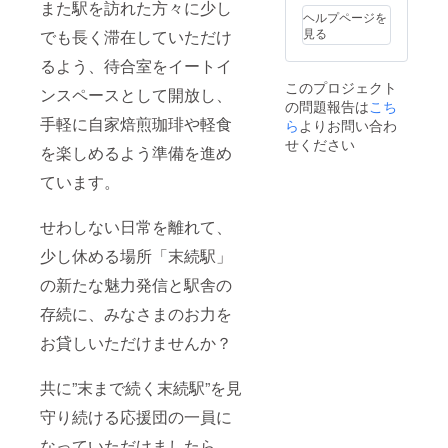
また駅を訪れた方々に少し
いてお
ヘルプページを
楽しみ
見る
でも長く滞在していただけ
いただ
けま
るよう、待合室をイートイ
す。 焙
このプロジェクト
ンスペースとして開放し、
煎教室
の問題報告は
こち
はすえ
手軽に自家焙煎珈琲や軽食
ら
よりお問い合わ
つぎ
せください
CAFEに
を楽しめるよう準備を進め
て行い
ます。
ています。
複数日
程ご案
内いた
せわしない日常を離れて、
します
少し休める場所「末続駅」
ので開
催日時
の新たな魅力発信と駅舎の
予定日
が決ま
存続に、みなさまのお力を
り次
第、
お貸しいただけませんか？
メール
にてご
案内を
共に”末まで続く末続駅”を見
差し上
守り続ける応援団の一員に
げま
す。
なっていただけましたら、