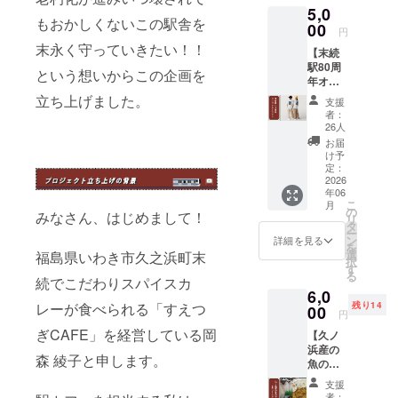
5,0
はまか
代 末
もおかしくないこの駅舎を
ぜ」に
00
続駅か
円
て使え
ら一駅
末永く守っていきたい！！
【末続
る食事
行き30
駅80周
券2000
円切符
という想いからこの企画を
年オリ
円分一
（実際
ジナルT
枚を郵
立ち上げました。
には使
支援
シャツ
送にて
用出来
者：
コー
お送り
ませ
26人
ス】 表
しま
ん） ※
お届
面には
す。 店
デザイ
け予
左胸に
内、
定：
ンは変
末続駅
2026
キッチ
更にな
年06
80周年
ン
る可能
こ
月
記念ロ
かー、
の
性があ
みなさん、はじめまして！
リ
ゴ、裏
テイク
タ
ります
ー
面には
アウト
ン
※ガチャ
詳細を見る
を
オリジ
の飲食
選
カプセ
福島県いわき市久之浜町末
択
ナルの
のご購
す
ルは付
る
末続駅
続でこだわりスパイスカ
入にご
きませ
6,0
イラス
利用い
ん。 ・
残り14
レーが食べられる「すえつ
トが印
00
ただけ
郵送に
円
刷され
ます。
てお届
ぎCAFE」を経営している岡
【久ノ
たオリ
※おつり
けしま
浜産の
ジナルT
はでま
す。
森 綾子と申します。
魚の干
シャツ
せん。
物とカ
となり
・有効
支援
レー
ます。
期限：
者：