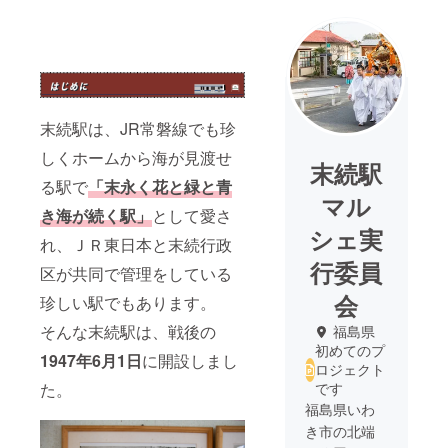
末続駅は、JR常磐線でも珍
しくホームから海が見渡せ
末続駅
る駅で
「末永く花と緑と青
マル
き海が続く駅」
として愛さ
シェ実
れ、ＪＲ東日本と末続行政
行委員
区が共同で管理をしている
会
珍しい駅でもあります。
そんな末続駅は、戦後の
福島県
初めてのプ
1947年6月1日
に開設しまし
ロジェクト
た。
です
福島県いわ
き市の北端