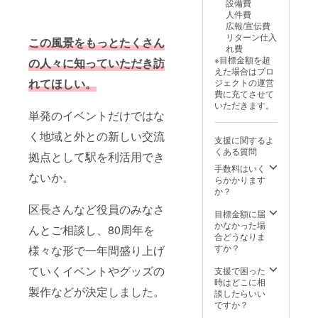
設備費
と同じ
のぞき
ぶって
人件費
内容に
見 →末
焙煎が
広報/宣伝費
なりま
続地区
できま
リターン仕入
す。
この風景をもっとたくさん
を散策
す。 パ
れ費
（歴史
チパチ
※目標金額を超
の人々に知っていただき訪
的な石
と音が
えた場合はプロ
碑、お
しはじ
れてほしい。
ジェクトの運営
寺、神
めた
費に充てさせて
社） →
ら、上
いただきます。
末続駅
部の穴
単発のイベントだけではな
解散
から豆
（10：
く地域と外との新しい交流
の煎り
支援に関するよ
00） →
具合を
くある質問
拠点として駅を利活用でき
久ノ浜
確認し
手数料はいく
駅まで
て、お
ないか。
らかかります
徒歩60
好みの
か？
分も可
濃さに
途中参
なった
区長さんなど役員のみなさ
目標金額に届
加／離
ら持ち
かなかった場
脱可能
手の穴
んとご相談し、80周年を
合どうなりま
です。
からざ
すか？
様々な形で一年間盛り上げ
るにあ
けま
ていくイベントやグッズの
支援で困った
す。 粗
時はどこに相
熱を
製作などが決定しました。
談したらいい
とって
ですか？
からミ
ルで挽