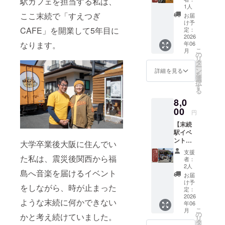
駅カフェを担当する私は、
セッ
素材：
2026年
1人
ト】 末
綿100％
6月から
ここ末続で「すえつぎ
お届
続のお
・カ
2028年
け予
隣、久
CAFE」を開業して5年目に
ラー展
定：
3月末ま
之浜港
2026
開：ホ
で ・チ
年06
なります。
産の干
ワイト
ケット
こ
月
物と常
・サイ
の
は郵送
リ
磐もの
ズ展
タ
で送付
ー
カレー
開：S、
ン
いたし
詳細を見る
を
１種を
M、L、
選
ます。
択
お届け
XL ※デ
す
る
しま
ザイン
8,0
す。 福
は一部
島県の
00
修正が
円
豊かな
かかる
【末続
海の幸
場合が
駅イベ
を存分
ござい
ントお
にお楽
ます。
大学卒業後大阪に住んでい
手伝い
しみく
予めご
支援
チケッ
ださ
た私は、震災後関西から福
了承く
者：
ト＋オ
い！ ・
ださ
2人
島へ音楽を届けるイベント
リジナ
常磐も
い。 ＜
お届
ルTシャ
のゴ
サイズ
け予
をしながら、時が止まった
ツ】
ロッと
定：
参考＞
2026年
2026
カ
サイズ
ような末続に何かできない
年06
6月から
レー 1
｜身丈
こ
月
2027年
袋 内
の
｜身巾
かと考え続けていました。
リ
6月末ま
容量230
タ
｜肩巾