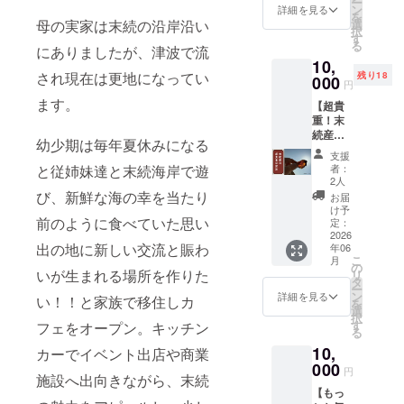
ー
で実施
ｇ ・福
ン
｜袖丈
詳細を見る
を
する末
島県久
選
母の実家は末続の沿岸沿い
Ｓ｜ 66
択
続駅で
之浜
す
｜ 49 ｜
る
のイベ
にありましたが、津波で流
産 柳
44 ｜
10,
ントに
カレイ
19 Ｍ｜
され現在は更地になってい
残り18
お手伝
000
干物 3
70｜ 52
円
い（ボ
枚入り
｜ 47 ｜
ます。
【超貴
ラン
・販売
20 Ｌ｜
重！末
ティ
元：す
74 ｜
続産の
ア）で
えつぎ
55｜ 50
幼少期は毎年夏休みになる
琥
参加し
フーズ
｜22 Ｘ
支援
珀】
ていた
株式会
Ｌ｜ 78
者：
と従姉妹達と末続海岸で遊
末続の
だける
社（食
2人
｜ 58 ｜
とある
チケッ
び、新鮮な海の幸を当たり
品製造
53｜24
お届
場所で
トで
販売許
け予
・郵送
採掘が
前のように食べていた思い
す。イ
定：
可番
でのお
可能な
2026
ベント
号：福
届けと
出の地に新しい交流と賑わ
年06
推定
のお手
島県指
なりま
こ
月
8000万
伝いは
の
令相保
す。
いが生まれる場所を作りた
リ
年前の
何回で
タ
第1-31
ー
琥珀で
も可能
ン
号） ・
詳細を見る
い！！と家族で移住しカ
を
す。 琥
です。
選
原材料
択
珀は地
地区住
す
及び添
フェをオープン。キッチン
る
区住民
民と一
加物等
10,
有志で
カーでイベント出店や商業
緒に末
の食品
採掘し
000
続駅で
表示
円
施設へ出向きながら、末続
たもの
のイベ
は、お
【もっ
になり
ントを
届け商