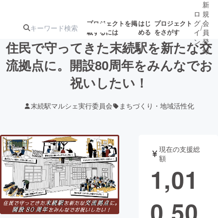
新
ロ
規
グ
会
プロジェクトを掲
はじ
プロジェクト
/
載するには
める
をさがす
イ
員
ン
登
住民で守ってきた末続駅を新たな交
録
流拠点に。開設80周年をみんなでお
祝いしたい！
人気のプロ
注目のリ
注目の新着プロ
募集終了が近いプ
もうすぐ公開
ジェクト
ターン
ジェクト
ロジェクト
されます
末続駅マルシェ実行委員会
まちづくり・地域活性化
アート・写真
音楽
現在の支援総
テクノロジー・ガジェット
ゲーム・サ
額
1,01
映像・映画
書籍・雑誌
0,50
ビジネス・起業
チャレンジ