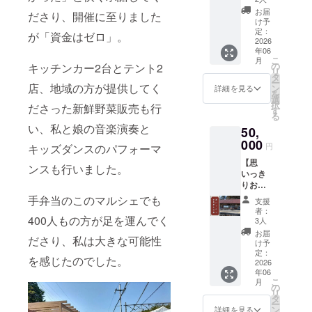
製造販
CAMPF
と地区
の生
売許可
お届
ださり、開催に至りました
IRE手数
のお勧
豆、さ
け予
番号：
料を除
めス
定：
らに使
福島県
が「資金はゼロ」。
くご支
2026
ポット
い方を
指令相
年06
援金額
を散歩
勉強で
保第1-
こ
月
のすべ
して、
の
キッチンカー2台とテント2
きる焙
31
リ
てを、
心も身
タ
煎教室
号 ）
ー
イベン
店、地域の方が提供してく
体も満
ン
をセッ
詳細を見る
・原材
を
ト等の
たされ
選
トにし
料及び
択
ださった新鮮野菜販売も行
運営費
るトレ
す
まし
添加物
る
用とし
イルツ
た。 夫
等の食
い、私と娘の音楽演奏と
50,
て使わ
アーで
の一史
品表示
せてい
000
す。 現
さんは
は、お
円
キッズダンスのパフォーマ
ただき
地集
大阪に
届け商
【思
ます。
合・現
本部の
ンスも行いました。
品のラ
いっき
プロ
地解散
あるＮ
ベルに
りお気
ジェク
となり
ＰＯ法
記載さ
持ち支
ト終了
手弁当のこのマルシェでも
ます。
人「一
れま
支援
援コー
後、お
現地ま
杯の
者：
す。詳
ス】
400人もの方が足を運んでく
礼のお
での交
3人
コー
しくは
CAMPF
手紙を
通手段
ヒーか
お届
リター
ださり、私は大きな可能性
IRE手数
お送り
は各自
け予
ら世界
ン画像
料を除
いたし
定：
でご手
がみえ
に添付
を感じたのでした。
くご支
2026
ます。
配くだ
る」の
するラ
年06
援金額
・お礼
さい。
インス
ベル画
こ
月
のすべ
のお手
の
開催日
トラク
像をご
リ
てを、
紙 ※こ
タ
時：
ター資
参照く
ー
イベン
のリ
ン
2026年
詳細を見る
格を取