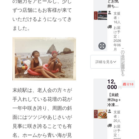
の魅力をアピールし、少し
とお気
ます。
盛り上
品のラ
持ち支
軽く壊
げま
ベルに
ずつ店舗にもお客様が来て
援コー
れやす
しょ
記載さ
支援
ス】
いた
う！ ※
れま
者：
いただけるようになってき
CAMPF
め、プ
チケッ
16人
す。詳
IRE手数
ラス
トは
ました。
しくは
お届
料を除
チック
カード
け予
リター
くご支
の容器
定：
タイプ
ン画像
援金額
2026
に入れ
で郵送
に添付
年06
のすべ
て郵送
にてお
するラ
こ
月
てを、
しま
の
届けし
ベル画
リ
イベン
す。 琥
タ
ます。
像をご
ー
ト等の
珀の平
ン
※Tシャ
詳細を見る
参照く
を
運営費
均サイ
選
ツは末
ださ
択
用とし
ズ：
す
続駅80
い。 ・
る
て使わ
2.5cm×
周年オ
クール
12,
せてい
2.5cm ※
リジナ
便にて
残り10
ただき
000
サイ
ルTシャ
お送り
円
末続駅は、老人会の方々が
ます。
ズ、色
ツコー
しま
【末続
プロ
は個体
スと同
す。 ・
手入れしている花壇の花が
米2kg＋
ジェク
差があ
じデザ
必ず冷
冷凍カ
ト終了
りま
インに
一年中咲き誇り、周囲の斜
凍にて
レー3食
後、お
す。ご
なりま
保存を
支援
セット
礼のお
了承く
面にはツツジやあじさいが
す。 チ
者：
お願い
コー
手紙を
ださ
20人
ケット
しま
ス】 末
見事に咲き誇ることでも有
お送り
い。
利用期
お届
す。
続で採
いたし
け予
限：
（賞味
名。ホームから青い海が見
れたお
ます。
定：
2026年
期限：
2026