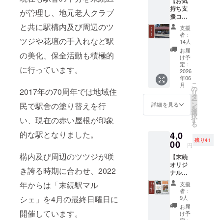
【お気
持ち支
マーケッ
が管理し、地元老人クラブ
援コー
ト、キッチ
ス】
と共に駅構内及び周辺のツ
支援
ンカーや雑
CAMPF
者：
IRE手数
ツジや花壇の手入れなど駅
貨、花など
14人
料を除
お届
の販売もあ
の美化、保全活動も積極的
くご支
け予
り、ステー
援金額
定：
に行っています。
のすべ
2026
ジでは音楽
年06
てを、
こ
やダンスの
月
イベン
の
2017年の70周年では地域住
リ
ト等の
イベントで
タ
ー
運営費
ン
民で駅舎の塗り替えを行
詳細を見る
お客様を楽
を
用とし
選
択
しませてい
て使わ
い、現在の赤い屋根が印象
す
る
せてい
ます。
的な駅となりました。
4,0
ただき
残り41
ます。
00
円
プロ
構内及び周辺のツツジが咲
【末続
ジェク
オリジ
ト終了
き誇る時期に合わせ、2022
ナルガ
後、お
チャ
礼のお
年からは「末続駅マル
支援
キーホ
手紙を
者：
ルダー
お送り
9人
シェ」を4月の最終日曜日に
５個
いたし
お届
セッ
開催しています。
ます。
け予
ト】 末
定：