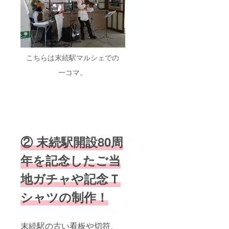
こちらは末続駅マルシェでの
一コマ。
② 末続駅開設80周
年を記念したご当
地ガチャや記念Ｔ
シャツの制作！
末続駅の古い看板や切符、