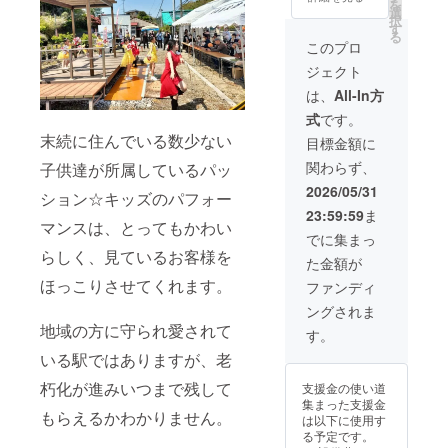
ださ
を
ト等の
ターン
選
6月7日
得して
い。 ・
択
運営費
は3,000
す
（日）
いま
クール
る
用とし
円、
雨天
このプロ
す。 今
便にて
て使わ
10,000
時 7月
回お届
お送り
ジェクト
せてい
円、
5日
けする
しま
ただき
50,000
（日）
は、
All-In方
コー
す。 ・
ます。
円のリ
末続駅
ヒー
必ず冷
式
です。
プロ
ターン
集合
ロース
凍にて
ジェク
末続に住んでいる数少ない
と同じ
（5：44
目標金額に
ター
保存を
ト終了
内容に
始発）
は、同
お願い
関わらず、
子供達が所属しているパッ
後、お
なりま
→末続
ＮＰＯ
しま
礼のお
す。
海岸で
2026/05/31
法人で
す。
ション☆キッズのパフォー
手紙を
の朝ヨ
販売し
（賞味
23:59:59
ま
お送り
ガ（6：
ている
期限6ヶ
マンスは、とってもかわい
いたし
00） →
でに集まっ
ものと
月）
ます。
すえつ
らしく、見ているお客様を
なりま
た金額が
・お礼
ぎＣＡ
す。 初
のお手
ほっこりさせてくれます。
ＦＥで
ファンディ
めての
紙 ※こ
モーニ
方で
ングされま
のリ
ング
も、付
地域の方に守られ愛されて
ターン
（7：
す。
属の説
は3,000
30） →
明書を
いる駅ではありますが、老
円、
伝説の
読めば
10,000
金山隧
簡単に
朽化が進みいつまで残して
支援金の使い道
円、
道（常
簡易ガ
集まった支援金
30,000
磐線旧
スコン
もらえるかわかりません。
は以下に使用す
円のリ
線隧
ロなど
る予定です。
ターン
道）を
であ