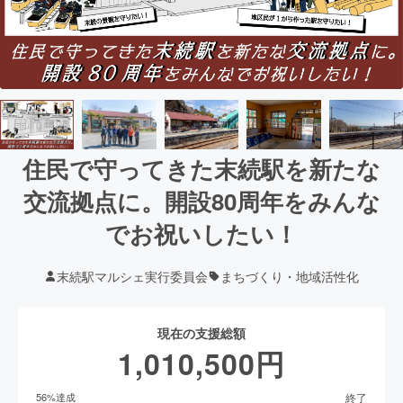
住民で守ってきた末続駅を新たな
交流拠点に。開設80周年をみんな
でお祝いしたい！
末続駅マルシェ実行委員会
まちづくり・地域活性化
現在の支援総額
1,010,500
円
終了
56
%達成