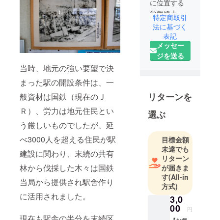
に位置する
常磐線末続
特定商取引
駅は、2027
法に基づく
年開設80周
表記
メッセー
年を迎えま
ジを送る
す。
当時、地元の強い要望で決
地域住民に
愛されてい
まった駅の開設条件は、一
る末続駅で
リターンを
般資材は国鉄（現在のＪ
は、毎年ツ
Ｒ）、労力は地元住民とい
ツジが咲く
選ぶ
時期に合わ
う厳しいものでしたが、延
せて「末続
べ3000人を超える住民が駅
目標金額
駅マル
未達でも
建設に関わり、末続の共有
シェ」を開
リターン
催してきま
林から伐採した木々は国鉄
が届きま
した。地元
す
(All-in
当局から提供され駅舎作り
方式)
野菜やお
に活用されました。
米、地域住
3,0
00
民から集め
円
現在も駅舎の半分を末続区
たフリー