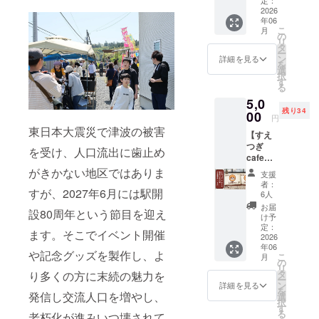
・お礼
続駅の
2026
のお手
年06
写真ア
紙 ※こ
こ
月
クリル
のリ
の
リ
キーホ
ターン
タ
ー
ルダー5
は
ン
詳細を見る
を
種類各
10,000
選
択
一つず
円、
す
る
つ全種
30,000
5,0
類入り
円、
残り34
【デザ
00
50,000
円
インに
円のリ
東日本大震災で津波の被害
【すえ
つい
ターン
つぎ
て】 ・
と同じ
を受け、人口流出に歯止め
cafe・
国鉄時
内容に
喫茶は
代の
がきかない地区ではありま
なりま
支援
まかぜ
「末続
す。
者：
すが、2027年6月には駅開
で利用
駅」看
6人
できる
板 ・ツ
お届
設80周年という節目を迎え
お食事
ツジと
け予
券2000
末続駅
定：
ます。そこでイベント開催
円分】
2026
・いわ
年06
すえつ
き百景
や記念グッズを製作し、よ
こ
月
ぎ
「末続
の
リ
cafe、
駅」 ・
タ
り多くの方に末続の魅力を
ー
久ノ浜
末続の
ン
詳細を見る
を
の浜風
発信し交流人口を増やし、
春祭り
選
択
きらら
神輿 ・
す
る
老朽化が進みいつ壊されて
「喫茶
国鉄時