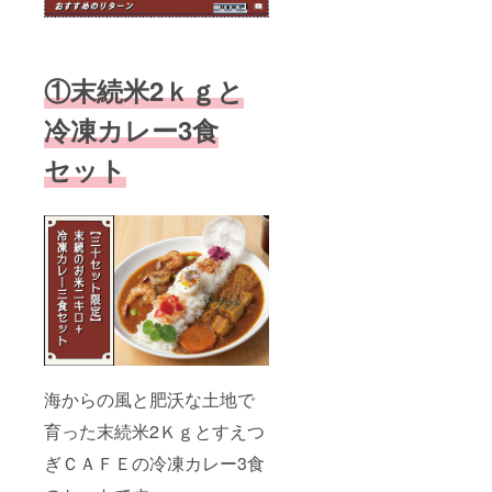
①末続米2ｋｇと
冷凍カレー3食
セット
海からの風と肥沃な土地で
育った末続米2Ｋｇとすえつ
ぎＣＡＦＥの冷凍カレー3食