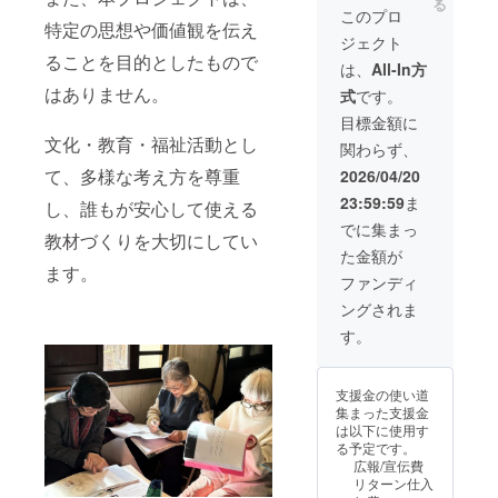
る
子で楽しむ「神
します。
しむ「神話」神
このプロ
話」すごろく大
特定の思想や価値観を伝え
話すごろく×2 ・
会 ・日時：2026
ジェクト
ジャンル：ボー
年6月頃開催 ・
ることを目的としたもので
ドゲーム ・対象
は、
All-In方
場所：東京都杉
年齢：0歳から高
はありません。
並区 ・支援者様
式
です。
齢者まで ・サイ
の交通費や滞在
ズ：
目標金額に
費：支援者様の
84cm×59cm ・
文化・教育・福祉活動とし
交通費や滞在費
関わらず、
材質、素材：紙
は各自でご負担
・重さ、色 ・生
て、多様な考え方を尊重
2026/04/20
ください。 ・支
産国、説明書の
援者様との連絡
23:59:59
ま
し、誰もが安心して使える
有無及び言語：
方法：詳細は
日本、日本語 神
でに集まっ
メールで連絡し
教材づくりを大切にしてい
話よみきかせ
ます。
た金額が
会 親子で楽し
ます。
む「神話」すご
ファンディ
ろく大会 やまと
ングされま
ことば姓名鑑定
×2名 ・場所：東
す。
京都杉並区 ・支
援者様の交通費
や滞在費：支援
支援金の使い道
者様の交通費や
集まった支援金
滞在費は各自で
は以下に使用す
ご負担くださ
る予定です。
い。 ・支援者様
広報/宣伝費
との連絡方法：
リターン仕入
詳細はメールで