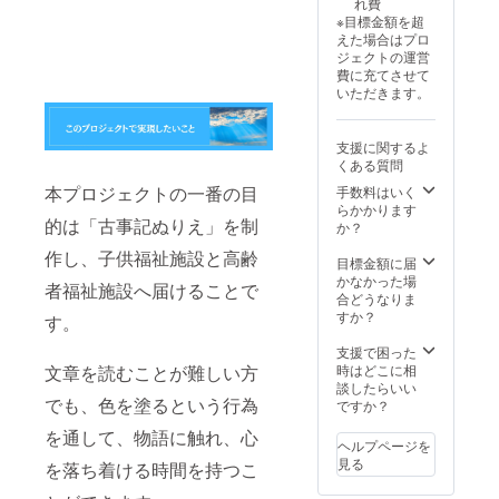
れ費
連絡します。 ・
※目標金額を超
日時：2026年6
えた場合はプロ
月頃開催 ご希望
ジェクトの運営
のスポンサー名
費に充てさせて
を公式ブログに
いただきます。
て公式
Instagram・
Facebookに掲
支援に関するよ
載 ・掲載期間：
くある質問
2026年5月1日か
本プロジェクトの一番の目
ら事業が存続す
手数料はいく
る限り掲載 ・掲
らかかります
的は「古事記ぬりえ」を制
載方法：文字、
か？
ロゴ・画像掲載
作し、子供福祉施設と高齢
・掲載サイズ：
目標金額に届
各SNSページ指
かなかった場
者福祉施設へ届けることで
定のサイズ ・掲
合どうなりま
載するお名前に
すか？
す。
ついてはプロ
ジェクト終了後
支援で困った
文章を読むことが難しい方
にメールにてや
時はどこに相
り取りを行いま
談したらいい
でも、色を塗るという行為
す。
ですか？
を通して、物語に触れ、心
ヘルプページを
見る
を落ち着ける時間を持つこ