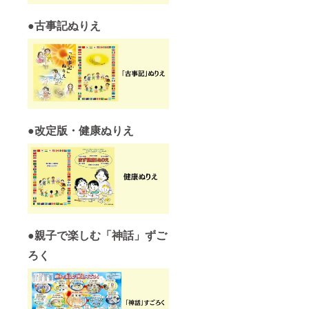
●
古事記ぬりえ
●
改定版・健康ぬりえ
●
親子で楽しむ「神話」ずご
ろく