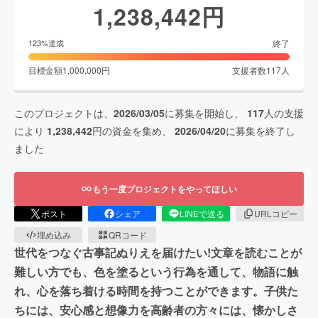
1,238,442
円
終了
123
%達成
目標金額
1,000,000
円
支援者数
117
人
このプロジェクトは、
2026/03/05
に募集を開始し、
117
人の支援
により
1,238,442
円の資金を集め、
2026/04/20
に募集を終了し
ました
もう一度プロジェクトをやってほしい
ポスト
シェア
LINEで送る
URLコピー
埋め込み
QRコード
世代をつなぐ古事記ぬりえを届けたい!文章を読むことが
難しい方でも、色を塗るという行為を通して、物語に触
れ、心を落ち着ける時間を持つことができます。子供た
ちには、安心感と想像力を高齢者の方々には、懐かしさ