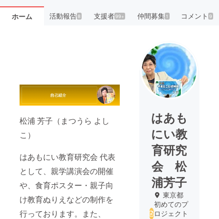
活動報告
支援者
仲間募集
コメント
ホーム
8
99+
1
9
はあも
松浦 芳子（まつうら よし
にい教
こ）
育研究
はあもにい教育研究会 代表
会 松
として、親学講演会の開催
浦芳子
や、食育ポスター・親子向
東京都
け教育ぬりえなどの制作を
初めてのプ
行っております。また、
ロジェクト