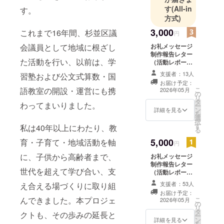
す
(All-in
す。
方式)
その中で、
3,000
これまで16年間、杉並区議
私は「神
円
話」の持つ
お礼メッセージ
会議員として地域に根ざし
力を大切に
制作報告レター
た活動を行い、以前は、学
（活動レポー
してきまし
ト）
支援者：13人
習塾および公文式算数・国
た。神話
お届け予定：
は、単なる
こ
語教室の開設・運営にも携
2026年05月
の
リ
昔話ではな
タ
わってまいりました。
ー
く、私たち
ン
詳細を見る
を
選
の心の奥に
択
す
私は40年以上にわたり、教
る
静かに語り
5,000
育・子育て・地域活動を軸
かける物語
円
です。争う
に、子供から高齢者まで、
お礼メッセージ
ためではな
制作報告レター
世代を超えて学び合い、支
（活動レポー
く、人と人
ト） 古事記ぬり
支援者：53人
え合える場づくりに取り組
を結び、安
え1冊
お届け予定：
心や誇りを
んできました。本プロジェ
こ
2026年05月
の
リ
育むための
タ
クトも、その歩みの延長と
ー
拠りどころ
ン
詳細を見る
を