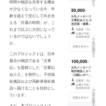
択
場づくりを
時間や物語を共有する機会
す
子で楽しむ「神
る
続けてまい
話」すごろく×1
が少なくなっている今、年
50,000
・ジャンル：
円
ります。
ボードゲーム ・
齢を超えて安心して向き合
お礼メッセージ
次の世代へ
対象年齢：0歳か
古事記ぬりえ×2
大切なもの
ら高齢者まで ・
える「共通の時間」が、こ
改定版・健康ぬ
サイズ：
を手渡すた
りえ×2 おどろ氣
れまで以上に大切になって
84cm×59cm ・
支援者：0人
ももの氣古事記
めに、これ
材質、素材：紙
お届け予定：
の氣（あべまり
いるのではないでしょう
こ
・重さ、色 ・生
2026年05月
からも誠実
の
あさん直筆サイ
リ
産国、説明書の
タ
に歩みを重
か。
ン入り冊子）×2
ー
有無及び言語：
ン
親子で楽しむ
詳細を見る
ねてまいり
を
日本、日本語 神
選
「神話」すごろ
択
話よみきかせ会
ます。どう
このプロジェクトは、日本
す
く×1 ・ジャン
る
親子で楽しむ
ル：ボードゲー
ぞよろしく
「神話」すごろ
最古の物語である『古事
100,000
ム ・対象年齢：
円
お願い申し
く大会 ・日時：
0歳から高齢者ま
記』を題材にした「古事記
2026年6月頃開
お礼メッセージ
上げます。
で ・サイズ：
催 ・場所：東京
制作報告レター
84cm×59cm ・
ぬりえ」を制作し、子供福
都杉並区 ・支援
（活動レポー
材質、素材：紙
者様の交通費や
ト） 古事記ぬり
はあもにい
・重さ、色 ・生
支援者：0人
祉施設および高齢者福祉施
滞在費：支援者
え×2 改定版・健
教育研究
産国、説明書の
お届け予定：
様の交通費や滞
康ぬりえ×2 おど
設へ届けることを目的とし
こ
有無及び言語：
2026年05月
会 代表
の
在費は各自でご
ろ氣ももの氣古
リ
日本、日本語 や
タ
負担ください。
事記の氣（あべ
ています。
松浦 芳子
ー
まとことば姓名
ン
・支援者様との
まりあさん直筆
詳細を見る
を
鑑定 1名 神話
選
連絡方法：詳細
サイン入り冊
択
よみきかせ会 親
す
また、本プロジェクトは、
はメールで連絡
子）×2 親子で楽