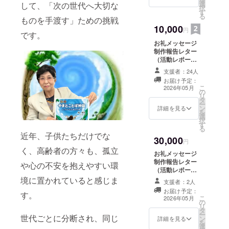
選
して、「次の世代へ大切な
であると感
択
す
る
じていま
ものを手渡す」ための挑戦
10,000
す。物語を
円
です。
共有するこ
お礼メッセージ
とは、世代
制作報告レター
（活動レポー
を越えて心
ト） 古事記ぬり
支援者：24人
をつなぐ大
え×1 健康ぬりえ
お届け予定：
×1 親子で楽しむ
切な営みで
こ
2026年05月
の
「神話」すごろ
リ
す。
タ
く×1 ・ジャン
ー
ン
ル：ボードゲー
詳細を見る
を
選
ム ・対象年齢：
日本語や日
択
す
0歳から高齢者ま
る
本文化の継
で ・サイズ：
近年、子供たちだけでな
30,000
承を大切に
84cm×59cm ・
円
材質、素材：紙
く、高齢者の方々も、孤立
しながら、
お礼メッセージ
・重さ、色 ・生
制作報告レター
子どもから
や心の不安を抱えやすい環
産国、説明書の
（活動レポー
有無及び言語：
高齢者ま
ト） 古事記ぬり
境に置かれていると感じま
日本、日本語
支援者：2人
で、誰もが
え×1 健康ぬりえ
お届け予定：
す。
×1 おどろ氣もも
安心して同
こ
2026年05月
の
の氣古事記の氣
リ
じ時間を分
タ
（あべまりあさ
ー
世代ごとに分断され、同じ
ン
ん直筆サイン入
詳細を見る
かち合える
を
選
り冊子）×１ 親