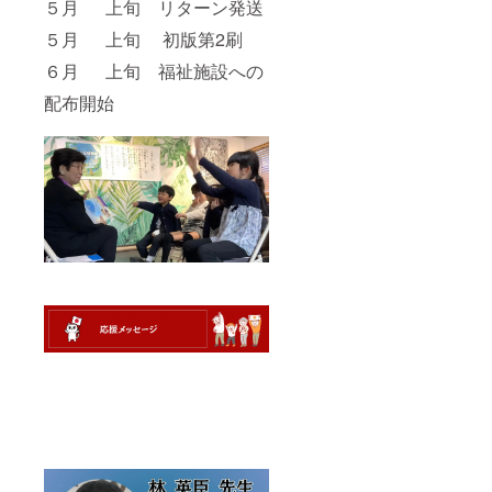
５月 上旬 リターン発送
５月 上旬 初版第2刷
６月 上旬 福祉施設への
配布開始