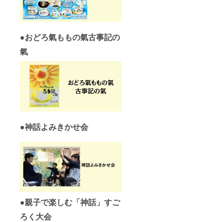
●
おどろ氣ももの氣古事記の
氣
●
神話よみきかせ会
●
親子で楽しむ「神話」すご
ろく大会