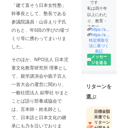
です
「建て直そう日本女性塾」
私は四十年
幹事長として、塾長である
以上にわた
り、教育・
参議院議員・山谷えり子氏
子育て・地
https://suginami.mypl.net/shop/00000383040/
のもと、年5回の学びの場づ
域活動を軸
https://suginami.mypl.net/article/people_suginami/102873
くり等に携わってまいりま
に歩んでま
特定商取引
法に基づく
いりまし
した。
表記
た。子ども
メッセー
たちの成長
そのほか、NPO法人 日本児
ジを送る
に寄り添
童文化教育研究所 理事とし
い、高齢者
て、親学講演会や親子百人
の皆さまと
向き合う中
一首大会の運営に関わり、
リターンを
で、世代を
一般社団法人 綜學社 やまと
選ぶ
超えて学び
ことば語り部養成協会で
合い、支え
は、言本師・姓名師とし
合える社会
目標金額
の大切さを
未達でも
て、日本語と日本文化の継
強く感じて
リターン
承にも力を注いでおりま
が届きま
おります。