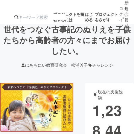
新
ロ
規
グ
会
プロジェクトを掲
はじ
プロジェクト
/
載するには
める
をさがす
イ
員
ン
登
世代をつなぐ古事記のぬりえを子供
録
たちから高齢者の方々にまでお届け
したい。
人気のプロ
注目のリ
注目の新着プロ
募集終了が近いプ
もうすぐ公開
ジェクト
ターン
ジェクト
ロジェクト
されます
はあもにい教育研究会 松浦芳子
チャレンジ
アート・写真
音楽
現在の支援総
テクノロジー・ガジェット
ゲーム・サ
額
1,23
映像・映画
書籍・雑誌
8,44
ビジネス・起業
チャレンジ