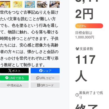
2
円
まちづくり・地域活性化
世代をつなぐ古事記ぬりえを届け
たい!文章を読むことが難しい方
CAMPFIRE for Social Good
CAMPFIRE Creation
でも、色を塗るという行為を通し
123%
CAMPFIREふるさと納税
machi-ya
コミュニティ
て、物語に触れ、心を落ち着ける
目標金額は
1,000,000円
時間を持つことができます。子供
たちには、安心感と想像力を高齢
支援者数
者の方々には、懐かしさと会話の
117
きっかけを世代それぞれに寄り添
う教材として制作します。
人
ポスト
シェア
LINEで送る
URLコピー
埋め込み
QRコード
募集終了まで残
り