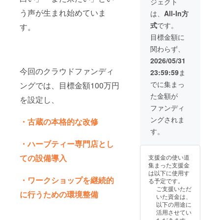
ジェクト
民との関わり
をブレ
バババ
界にひ
プレ
ます。
う声が生まれ始めていま
方、そして何も
は、
All-In方
ンドす
バース
とつだ
オープ
・掲載
ないところから
る形で
（熊本
けの一
ンイベ
期間：
式
です。
す。
の６次商品開発
のご提
県美里
杯を、
ントへ
2026年
において、これ
目標金額に
供とな
町） ※
自分の
のご招
8月8日
までの知見を活
る場合
支援者
手で生
待 古蔵
から事
関わらず、
かし全力でバッ
がござ
様の交
み出す
改装が
業が存
クアップする
2026/05/31
いま
通費や
体験で
完了
続する
パッケージで
す。あ
滞在費
す。 ・
後、プ
限り掲
今回のクラウドファンディ
23:59:59
ま
す。 こちらのリ
らかじ
は各自
日程：
レオー
載 ・掲
ターンに関しま
でに集まっ
めご了
でご負
令和8年
プンと
ングでは、目標金額100万円
載方
しては、個人、
承下さ
担くだ
8月8日
して内
法：会
た金額が
を設定し、
法人、自治体問
い ・支
さい。
以降
装見学
社ロ
わずお申し込み
ファンディ
援者様
●特典：
10:00~
及び交
ゴ・バ
可能としており
の交通
店頭の
16:00
流会を
ナーな
ングされま
・古蔵の本格的な改修
「わたしの町で
費や滞
大きな
営業時
開催予
どを掲
も何かやりた
す。
在費は
ガラス
間内に
定で
載 ・掲
い！」を応援し
各自で
窓にシ
実施 ・
す。 日
載サイ
・ハーブティー専門店とし
ます。 １年間の
ご負担
ルバー
場所：
程等の
ズ：プ
サポート期間に
くださ
スポン
熊本県
詳細が
ラチナ
ての設備導入
支援金の使い道
あなたの町で種
い ・ク
サーと
美里町
決まり
スポン
集まった支援金
を蒔き、芽吹く
ラウド
して企
馬場
ました
サー
は以下に使用す
までをサポート
ファン
業ロゴ
1484 ・
ら電子
・ワークショップを継続的
（横
る予定です。
いたします。 ①
ディン
など希
リター
メール
40cm×
ご支援いただ
事前ヒアリング
に行うための環境整備
グ終了
望のデ
ン有効
にてご
縦25cm
いた資金は、
（リモートにて
後、詳
ザイン
期限：
招待さ
以内)
以下の用途に
打ち合わせ） ②
細情報
を展示
令和8年
せてい
ゴール
活用させてい
現地調査、ヒア
をメー
しま
8月から
ただき
ドスポ
ただきます。