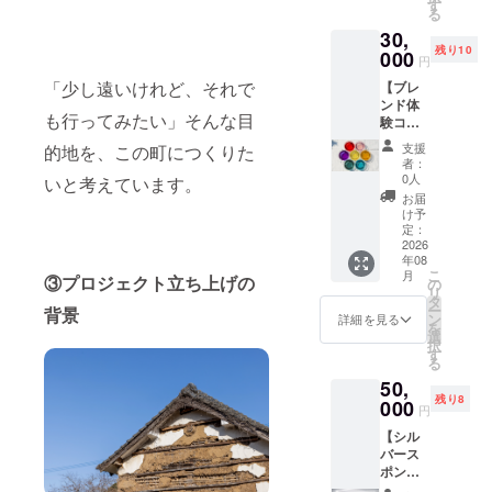
ラウド
ンに貼
す
オープンイベン
ただけ
けた瞬
る
自でご
ファン
付され
トへのご招待 古
ますと
間に広
負担く
30,
ディン
たラベ
蔵改装が完了
幸いで
がる、
ださ
残り10
グ終了
000
ルや注
後、プレオープ
円
す。 ●
やさし
い。 ・
後、詳
意書き
ンとして内装見
特典：
く豊か
「少し遠いけれど、それで
クラウ
【ブレ
細情報
をご確
学及び交流会を
個人
な香
ドファ
ンド体
をメー
認くだ
開催予定です。
名・法
り。 忙
も行ってみたい」そんな目
ンディ
験コー
ルにて
さい。
日程等の詳細が
人名を
しい日
ング終
ス（1名
ご案内
決まりましたら
支援
的地を、この町につくりた
記載し
常の合
了後、
様
いたし
電子メールにて
者：
た木札
間に、
詳細情
分）】
ます
0人
ご招待させてい
いと考えています。
を店内
ほっと
報を
ハーブ
ただきます。
お届
に掲示
深呼吸
メール
スペ
け予
（ご参加は任
いたし
したく
にてご
シャリ
定：
意） ・日時：
ます。
なる一
案内し
ストに
2026
2026年7月下旬
・掲載
杯で
年08
ます。
よる、
～8月上旬頃の開
期間：
こ
す。 ・
月
特別な
③プロジェクト立ち上げの
の
催（予定） ・場
2026年
リ
名称：
ブレン
タ
所：ババノババ
8月8日
ー
カラー
背景
ド体
ン
詳細を見る
ババース（熊本
から事
を
ハーブ
験。（1
選
県美里町） ※支
業が存
択
ティー
名様/２
す
援者様の交通費
続する
る
（14包
時間の
や滞在費は各自
限り掲
セット
50,
体験）
でご負担くださ
載 ・掲
となり
残り8
講習を
000
い。
円
載方
ます）
受けな
法：木
・内容
【シル
がら、
札にお
量：１
バース
香りや
名前、
包あた
ポン
効能を
法人名
り
サー】
学び、