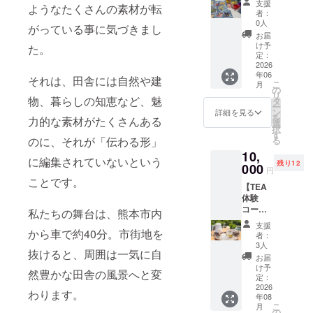
支援
ようなたくさんの素材が転
れた
もの
者：
ハーブ
や、 デ
0人
がっている事に気づきまし
を使用
ザイ
お届
した自
ナーと
け予
た。
家製ブ
のコラ
定：
レンド
2026
ボス
年06
ハーブ
テッ
それは、田舎には自然や建
こ
月
ティー
カーな
の
リ
（カ
物、暮らしの知恵など、魅
ど、美
タ
ー
ラー
里町を
ン
詳細を見る
を
力的な素材がたくさんある
ハーブ
ぎゅっ
選
択
ティー
と詰め
す
る
のに、それが「伝わる形」
）の
込んで
10,
セット
いま
に編集されていないという
残り12
をお届
000
す。 手
円
けしま
帳やPC
ことです。
【TEA
す。 ●
などに
体験
数量：
貼っ
コース
１セッ
て、ア
私たちの舞台は、熊本市内
（1名様
ト（3個
クセン
支援
分）】
から車で約40分。市街地を
入り）
トとな
者：
フレッ
農園で
る一枚
3人
抜けると、周囲は一気に自
シュ
丁寧に
です。
お届
ハーブ
育て、
数量：1
け予
然豊かな田舎の風景へと変
ティー
低温で
定：
セット
体験を
2026
しっか
（ラン
わります。
年08
提供し
りと香
ダムに3
こ
月
ます（1
りを閉
の
種類）