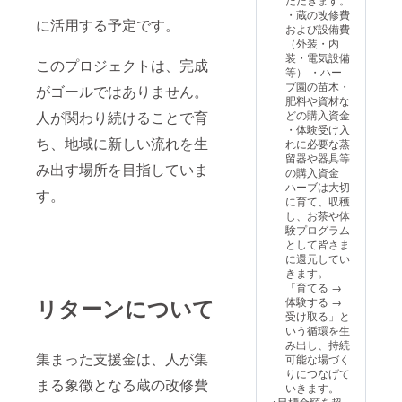
リング（現地へ
ルにて
す。ロ
令和9年
ます。
ンサー
・蔵の改修費
の渡航費・宿泊
に活用する予定です。
ご案内
ゴの大
8月末ま
（ご参
（横
および設備費
費等リターンに
いたし
きさは
で 【注
加は任
30cm×
（外装・内
含まれます） ③
ます
プラチ
意事
意） ・
縦18cm
装・電気設備
このプロジェクトは、完成
戦略打ち出し
ナ
項】 ・
日時：
以内）
等） ・ハー
（リモートにて
（大）
季節に
2026年
ブ園の苗木・
がゴールではありません。
サポート） ④商
ゴール
より、
7月下旬
肥料や資材な
品開発や、ター
ド
フレッ
～8月上
シル
どの購入資金
人が関わり続けることで育
ゲット開発（リ
（中）
シュ
旬頃の
バース
・体験受け入
モートにてサ
シル
ハーブ
開催
ポン
ち、地域に新しい流れを生
れに必要な蒸
ポート） ⑤現地
バー
を準備
（予
サー
留器や器具等
での実地調査
み出す場所を目指していま
（小）
できな
定） ・
（横
の購入資金
（現地への渡航
となり
い場合
場所：
20cm×
ハーブは大切
す。
費・宿泊費等リ
ます。
は、ド
ババノ
縦10cm
に育て、収穫
ターンに含まれ
・掲載
ライ
バババ
以内）
し、お茶や体
ます） ⑥現地で
期間：
ハーブ
バース
・注意
験プログラム
の活動報告会
2026年
をブレ
（熊本
事項：
として皆さま
（現地への渡航
8月8日
ンドす
県美里
掲載す
に還元してい
費・宿泊費等リ
から事
る形で
町） ※
るお名
きます。
ターンに含まれ
業が存
のご提
支援者
前、ロ
「育てる →
ます） リモート
続する
供とな
様の交
ゴやバ
リターンについて
体験する →
でのサポート及
限り掲
る場合
通費や
ナーな
受け取る」と
び、3回まで現地
載 ・掲
がござ
滞在費
どの画
いう循環を生
でお手伝いを実
載方
いま
は各自
像の受
み出し、持続
施いたします。
法：会
す。あ
でご負
け渡し
集まった支援金は、人が集
可能な場づく
外部から新しい
社ロ
らかじ
担くだ
につい
りにつなげて
風を吹き込みた
まる象徴となる蔵の改修費
ゴ・バ
めご了
さい。
ては、
いきます。
い！と思われた
ナーな
承下さ
●特典：
プロ
※目標金額を超