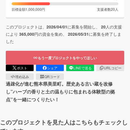
目標金額
1,000,000
円
支援者数
20
人
このプロジェクトは、
2026/04/01
に募集を開始し、
20
人の支援
により
365,000
円の資金を集め、
2026/05/31
に募集を終了しま
した
もう一度プロジェクトをやってほしい
ポスト
シェア
LINEで送る
URLコピー
埋め込み
QRコード
過疎化が進む熊本県美里町。歴史ある古い蔵を改修
し”ハーブの香りと土の温もりに包まれる体験型の拠
点”を一緒につくりたい！
このプロジェクトを見た人はこちらもチェックし