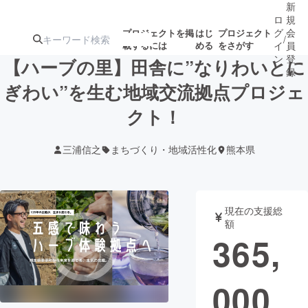
新
ロ
規
グ
会
プロジェクトを掲
はじ
プロジェクト
/
載するには
める
をさがす
イ
員
ン
登
【ハーブの里】田舎に”なりわいとに
録
ぎわい”を生む地域交流拠点プロジェ
クト！
人気のプロ
注目のリ
注目の新着プロ
募集終了が近いプ
もうすぐ公開
ジェクト
ターン
ジェクト
ロジェクト
されます
三浦信之
まちづくり・地域活性化
熊本県
アート・写真
音楽
現在の支援総
テクノロジー・ガジェット
ゲーム・サ
額
365,
映像・映画
書籍・雑誌
000
ビジネス・起業
チャレンジ