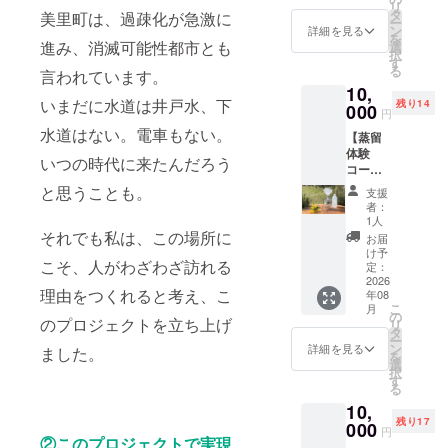
リ
名/１時
じ込め
タ
・素材
美里町は、過疎化が急激に
ー
間の体
るよう
ン
塩ビ
詳細を見る
を
験） 当
に乾燥
進み、消滅可能性都市とも
選
（強粘
択
社農園
させま
す
着）屋
る
言われています。
で育て
した。
外耐候
10,
た新鮮
封を開
型シー
いまだに水道は井戸水、下
残り14
なハー
000
けた瞬
ル ・サ
円
ブを、
間に広
イズ デ
水道はない。電車もない。
【蒸留
オー
がる、
ザイン
体験
ナーの
やさし
により
いつの時代に来たんだろう
コース
案内で
く豊か
異なり
（1名様
摘み取
な香
と思うことも。
ます
支援
分）】
り、そ
り。 忙
が、縦
者：
ハーブ
の場で
しい日
1人
横
の蒸留
お茶に
それでも私は、この場所に
常の合
80mm
お届
体験を
して味
間に、
け予
以下で
こそ、人がわざわざ訪れる
提供し
わえま
定：
ほっと
す。
ます（1
2026
す。こ
深呼吸
理由をつくれると考え、こ
年08
セッ
こでし
したく
こ
月
ト/1名/
か味わ
の
なる一
のプロジェクトを立ち上げ
リ
約2時間
えな
タ
杯で
ー
の体
い、特
ン
す。 ・
詳細を見る
ました。
を
験） 園
別な
選
名称：
択
で育て
ハーブ
す
カラー
る
ている
ティー
ハーブ
10,
ハーブ
です。
ティー
残り17
を新鮮
000
・日
（ラン
円
なまま
②このプロジェクトで実現
程：令
ダムに