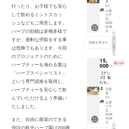
ナーの
るよう
より異
者：
き！（1
案内で
行ったり、お子様でも安心
に乾燥
0人
なりま
名様
摘み取
させま
すが、
お届
分）】
して飲めるミントスカッ
り、 そ
した。
け予
縦横
ハーブ
の場で
定：
封を開
80mm
シュなどもご用意します。
の蒸留
2026
お茶に
けた瞬
以下で
年08
体験を
して味
間に広
す。
ハーブの効能は多種多様で
こ
月
提供し
わえま
の
がる、
リ
ます（1
す。 こ
タ
やさし
すが、過剰な摂取をする事
ー
セッ
こでし
ン
く豊か
詳細を見る
を
ト/1名/
か味わ
選
な香
は危険でもあります。今回
択
約2時間
えな
す
り。 忙
る
の体
のプロジェクトのために
い、特
しい日
15,
験） 園
別な
常の合
残り20
ハーブティーを淹れる妻は
で育て
000
ハーブ
間に、
円
ている
ティー
ほっと
「ハーブスペシャリスト」
【グッ
ハーブ
です。
深呼吸
ズ】 私
を新鮮
さらに
したく
という専門資格を取得し、
たちの
なまま
オリジ
なる一
お店で
蒸留し
ナルデ
杯で
ハーブティーを安心して飲
支援
使用す
ハーブ
ザイン
す。 ・
者：
るオリ
ウォー
の
0人
んでいただけるよう準備い
名称：
ジナル
ターを
BINKO
カラー
お届
デザイ
たしました。
作る体
P（1
け予
ハーブ
ンの
験で
定：
個）の
ティー
BINKO
2026
す。
お土産
（７包
年08
また、自由に散策のできる
Pをペア
ゆっく
付きで
セット
こ
月
（2個）
りと
の
す。 ・
となり
リ
併設の観光ハーブ園は200種
でお届
ハーブ