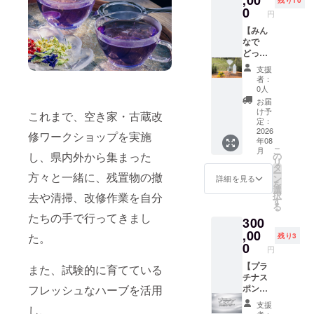
をご確
は、
域にに
ただき
0
費は各
円
認くだ
きっと
ぎわい
ます。
自でご
さい。
忘れら
となり
【みん
（ご参
負担く
れない
わいを
なで
加は任
ださ
一日
生み出
どっぷ
意） ・
い。 ・
に。 五
す取り
り体験
日時：
クラウ
支援
感で楽
組み
コース
2026年
ドファ
者：
しむ、
を、と
（10名
7月下旬
ンディ
0人
贅沢な
もに支
様
～8月上
ング終
お届
ハーブ
えてい
分）】
旬頃の
了後、
け予
これまで、空き家・古蔵改
体験で
ただけ
一日
開催
定：
詳細情
す。 世
ますと
どっぷ
2026
（予
報を
修ワークショップを実施
年08
界にひ
幸いで
り、
定） ・
メール
こ
月
とつだ
す。 ●
ハーブ
場所：
し、県内外から集まった
の
にてご
リ
けの一
プレ
に浸る
ババノ
タ
案内し
ー
方々と一緒に、残置物の撤
杯を、
オープ
特別な
バババ
ン
ます。
詳細を見る
を
自分の
ンイベ
体験
バース
選
択
去や清掃、改修作業を自分
手で生
ントへ
（10名
（熊本
す
る
み出す
のご招
様/４時
県美里
たちの手で行ってきまし
300
体験で
待 古蔵
間の体
町） ※
す。 ・
改装が
験） 畑
,00
支援者
た。
残り3
日程：
完了
で香り
様の交
0
円
令和8年
後、プ
にふ
通費や
8月8日
レオー
れ、摘
【プラ
滞在費
また、試験的に育てている
以降
プンと
み取
チナス
は各自
10:00~
して内
り、蒸
ポン
フレッシュなハーブを活用
でご負
16:00
装見学
留やブ
サー】
担くだ
支援
し、
営業時
及び交
レンド
本プロ
さい。
者：