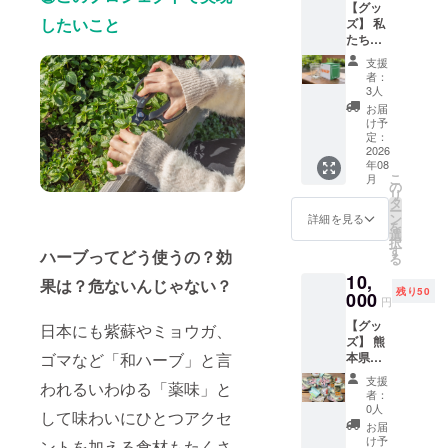
【グッ
蒸留し
和8年8
３包
したいこと
ズ】 私
ハーブ
月8日以
セット
たちの
ウォー
降
となり
お店で
ターを
10:00~
ます）
支援
使用す
作る体
16:00
・内容
者：
るオリ
験で
営業時
3人
量：１
ジナル
す。
間内に
包あた
お届
デザイ
ゆっく
実施 ・
け予
り
ンの
りと
定：
場所：
2.5g〜
BINKO
2026
ハーブ
熊本県
3g ・賞
年08
Pをお届
の香り
美里町
味期
こ
月
けしま
を感じ
の
馬場
限：製
リ
す。 香
ながら
タ
1484 ・
造日よ
ー
りや色
自然の
ン
リター
詳細を見る
り６ヶ
を
合いを
中で癒
選
ン有効
月以内
択
楽しめ
されて
す
期限：
・原材
ハーブってどう使うの？効
る
る透明
みませ
令和8年
料名：
10,
感と、
んか？
8月から
果は？危ないんじゃない？
レモン
残り50
手に
000
蒸留し
令和9年
グラ
円
しっく
たハー
8月末ま
ス、バ
【グッ
りなじ
日本にも紫蘇やミョウガ、
ブ
で 【注
タフラ
ズ】 熊
む使い
ウォー
意事
イ
本県美
ゴマなど「和ハーブ」と言
心地。
ターを
項】 ・
ピー、
里町を
ビンと
お持ち
季節に
ジャー
支援
われるいわゆる「薬味」と
モチー
して水
帰りで
より、
者：
マンカ
フにし
平リサ
きま
0人
フレッ
モミー
して味わいにひとつアクセ
た、オ
イクル
す。 ・
シュ
お届
ル、
リジナ
が可能
日程：
け予
ハーブ
ントを加える食材もたくさ
ローゼ