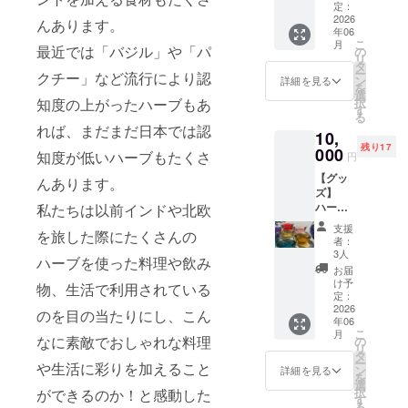
ルス
なサス
定：
令和8年
を準備
ル等 ・
テッ
2026
ティナ
8月8日
んあります。
できな
産地：
年06
カーを
ブルな
以降
い場合
日本 ・
こ
月
お届け
最近では「バジル」や「パ
逸品で
の
10:00~
は、ド
開封後
リ
しま
す。 こ
タ
16:00
ライ
は直射
ー
クチー」など流行により認
す。
のコッ
ン
営業
詳細を見る
ハーブ
日光の
を
「3333
プで飲
選
時間内
をブレ
当たら
択
知度の上がったハーブもあ
段で日
むとい
す
に実施
ンドす
ない場
る
本一」
つもの
・場
る形で
所にて
れば、まだまだ日本では認
10,
で知ら
日常が
所：熊
のご提
保管の
残り17
れる釈
000
少し特
本県美
知度が低いハーブもたくさ
供とな
円
上、お
迦院御
別な時
里町馬
る場合
早めに
【グッ
坂街道
間にな
んあります。
場1484
がござ
ご使用
ズ】
石段を
るかも
・リ
いま
くださ
ハーブ
私たちは以前インドや北欧
デザイ
しれま
ターン
す。あ
い。 ※
園で採
ンした
せん。
有効期
らかじ
支援
原材料
を旅した際にたくさんの
れた
もの
【商品
限：令
者：
めご了
及び添
ハーブ
や、 デ
詳細】
3人
和8年8
承下さ
加物等
ハーブを使った料理や飲み
を使い
ザイ
容量：
月から
お届
い ・支
の食品
色鮮や
ナーと
226ml
け予
令和9年
援者様
物、生活で利用されている
表示は
かにブ
のコラ
定：
口径：
8月末ま
の交通
お届け
レンド
2026
ボス
82mm
のを目の当たりにし、こん
で 【注
費や滞
商品の
年06
し７色
テッ
高さ：
意事
在費は
ラベル
こ
月
揃えま
カーな
なに素敵でおしゃれな料理
の
82mm
項】 ・
各自で
に表記
リ
した
ど、美
タ
重量：
支援者
ご負担
されま
ー
や生活に彩りを加えること
「カ
里町を
ン
191g
詳細を見る
様の交
くださ
す。商
を
ラー
ぎゅっ
選
【商品
通費や
い ・ク
品開封
択
ができるのか！と感動した
ハーブ
と詰め
す
材質】
滞在費
ラウド
前には
る