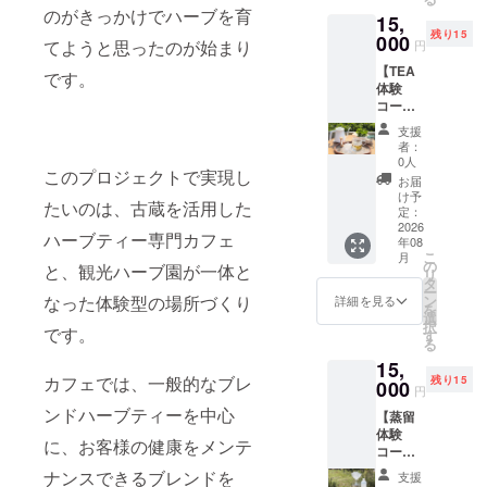
ティー
込んで
本体：
は各自
ファン
のがきっかけでハーブを育
必ずお
15,
」とし
いま
リサイ
でご負
ディン
届けの
残り15
て、目
000
す。 手
クル
担くだ
てようと思ったのが始まり
円
グ終了
リター
にも鮮
帳やPC
ソーダ
さい。
後、詳
ンに貼
【TEA
やかで
などに
です。
ガラス
・クラ
細情報
付され
体験
リフ
貼っ
ウド
をメー
たラベ
コース
レッ
て、ア
ファン
ルにて
ルや注
おみや
シュで
クセン
ディン
支援
ご案内
意書き
げ付
きる
トとな
者：
グ終了
いたし
をご確
き！（1
ティー
る一枚
0人
後、詳
ます
認くだ
このプロジェクトで実現し
名様
タイム
です。
お届
細情報
さい。
分）】
をお楽
数量：1
け予
をメー
たいのは、古蔵を活用した
フレッ
しみく
定：
セット
ルにて
シュ
2026
ださ
（全7種
ご案内
ハーブティー専門カフェ
年08
ハーブ
い。 ●
類・各1
しま
こ
月
ティー
数量：
の
点ずつ
と、観光ハーブ園が一体と
す。
リ
体験を
１セッ
タ
の特別
ー
提供し
ト（７
ン
なった体験型の場所づくり
セッ
詳細を見る
を
ます（1
個入
選
ト） ・
択
名/１時
です。
り） 農
す
素材 塩
る
間の体
園で丁
ビ（強
15,
験） 自
寧に育
粘着）
カフェでは、一般的なブレ
残り15
社農園
000
て、低
屋外耐
円
で育て
温で
候型
ンドハーブティーを中心
【蒸留
た新鮮
しっか
シール
体験
なハー
りと香
・サイ
に、お客様の健康をメンテ
コース
ブを、
りを閉
ズ デザ
おみや
オー
じ込め
インに
ナンスできるブレンドを
支援
げ付