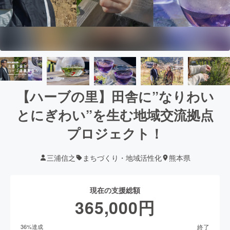
【ハーブの里】田舎に”なりわい
とにぎわい”を生む地域交流拠点
プロジェクト！
三浦信之
まちづくり・地域活性化
熊本県
現在の支援総額
365,000
円
終了
36
%達成