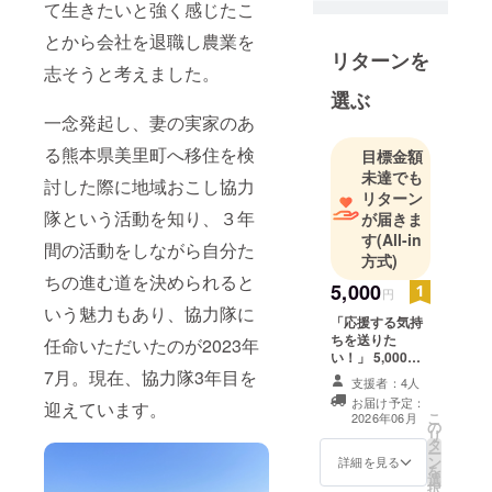
豊かな場所
て生きたいと強く感じたこ
に佇む築135
とから会社を退職し農業を
年の古民家
リターンを
志そうと考えました。
を改修し地
選ぶ
域交流拠
一念発起し、妻の実家のあ
点、飲食
店、喫茶
る熊本県美里町へ移住を検
目標金額
店、観光
未達でも
討した際に地域おこし協力
ハーブ園を
リターン
隊という活動を知り、３年
が届きま
計画し「田
す
(All-in
舎のテーマ
間の活動をしながら自分た
方式)
パーク」の
ちの進む道を決められると
5,000
ような、な
円
いう魅力もあり、協力隊に
りわいとに
「応援する気持
ぎわいの場
ちを送りた
任命いただいたのが2023年
い！」 5,000円
支援コース 【お
7月。現在、協力隊3年目を
支援者：4人
礼のメッセー
お届け予定：
迎えています。
ジ】 感謝の気持
こ
2026年06月
の
ちを込めて、お
リ
タ
礼のメッセージ
ー
ン
をメールにてお
詳細を見る
を
選
送りします。
択