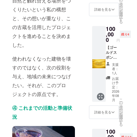
自然と触れ合える場所をつ
リ
所にて
特別な
す。 ●
タ
令和8年
ー
保管の
体験（4
くりたいという私の構想
プレ
ン
8月8日
詳細を見る
を
上、お
名様/4
オープ
選
以降
択
と、その想いが重なり、こ
早めに
時間の
ンイベ
す
10:00~
る
ご使用
体験）
ントへ
16:00
の古蔵を活用したプロジェ
100
くださ
畑で香
のご招
営業
い。 ※
りにふ
,00
待 古蔵
時間内
残り4
クトを進めることを決めま
原材料
れ、摘
改装が
0
に実施
円
及び添
み取
完了
・場
した。
加物等
り、蒸
【ゴー
後、プ
所：熊
の食品
留やブ
ルドス
レオー
本県美
表示は
レンド
ポン
プンと
使われなくなった建物を壊
里町馬
お届け
ティー
サー】
して内
場1484
支援
すのではなく、次の役割を
商品の
にも挑
本プロ
装見学
・リ
者：
ラベル
戦！ 育
ジェク
及び交
ターン
1人
与え、地域の未来につなげ
に表記
てる・
トの趣
流会を
有効期
お届
されま
学ぶ・
旨にご
開催予
限：令
け予
たい。それが、このプロ
す。商
味わう
賛同い
定で
定：
和8年8
品開封
を、ま
ただ
2026
す。 日
月〜令
ジェクトの原点です。
年08
前には
るごと
き、応
程等の
和9年8
こ
月
必ずお
体感し
援して
詳細が
の
月末日
リ
届けの
ていた
くださ
決まり
タ
④ これまでの活動と準備状
まで
ー
リター
だきま
るスポ
ました
ン
【注意
詳細を見る
を
ンに貼
す。 自
ンサー
況
ら電子
選
事項】
択
付され
然の恵
様を募
メール
す
・支援
る
たラベ
みと向
集して
にてご
者様の
100
ルや注
き合う
おりま
招待さ
交通費
意書き
時間
す。 地
,00
せてい
や滞在
残り10