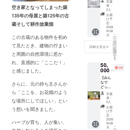
支援
を記載
2.5g〜
本プロ
ご自身
者：
空き家となってしまった築
したも
3g ・賞
ジェク
だけの
2人
のを店
味期
トの趣
オリジ
お届
135年の母屋と築125年の古
内に掲
限：製
旨にご
ナルブ
け予
示 ・掲
造日よ
賛同い
レンド
定：
蔵そして耕作放棄畑
載サイ
り６ヶ
ただ
2026
をつく
ズ：縦
月以内
年08
き、応
りま
こ
15cm×
月
・原材
援して
この古蔵のある物件を初め
す。 そ
の
リ
横5cm
料名：
くださ
の日の
タ
ー
の木札
て見たとき、建物の佇まい
レモン
るスポ
気分や
ン
詳細を見る
を
・注意
グラ
ンサー
体調に
選
と周囲の自然環境に惹か
択
事項：
ス、バ
様を募
合わせ
す
る
支援
タフラ
集して
て選ぶ
れ、直感的に「ここだ！」
時、必
イ
50,
おりま
時間
ず備考
ピー、
残り5
す。 地
000
も、贅
と感じました。
円
欄に掲
ジャー
域にに
沢なひ
載され
マンカ
【みん
ぎわい
とと
るお名
モミー
なで
となり
さらに、元の持ち主さんか
き。 世
前をご
ル、
どっぷ
わいを
界にひ
記入く
ローゼ
り体験
ら「ここを、お花畑のよう
生み出
とつだ
支援
ださい
ル等 ・
コース
す取り
けの一
者：
な場所にしてほしい」とい
産地：
（4名様
組み
杯を、
0人
日本 ・
分）】
を、と
自分の
お届
う想いを聞きました。
開封後
一日
もに支
手で生
け予
は直射
どっぷ
えてい
定：
み出す
日光の
り、
2026
ただけ
体験で
ハーブが育ち、人が集い、
年08
当たら
ハーブ
ますと
す。 ・
こ
月
ない場
に浸る
幸いで
の
日程：