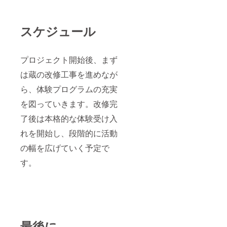
（横
30cm×
縦18cm
スケジュール
以内）
シル
プロジェクト開始後、まず
バース
ポン
は蔵の改修工事を進めなが
サー
（横
ら、体験プログラムの充実
20cm×
を図っていきます。改修完
縦10cm
以内）
了後は本格的な体験受け入
・注意
事項：
れを開始し、段階的に活動
掲載す
るお名
の幅を広げていく予定で
前、ロ
ゴやバ
す。
ナーな
どの画
像の受
け渡し
につい
ては、
プロ
最後に
ジェク