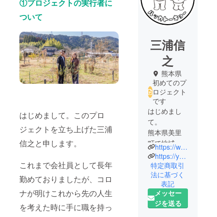
①プロジェクトの実行者に
ついて
三浦信
之
熊本県
初めてのプ
ロジェクト
です
はじめまし
はじめまして。このプロ
て。
ジェクトを立ち上げた三浦
熊本県美里
信之と申します。
町で地域お
https://www.instagram.com/lucca.tokyo/
こし協力隊
https://youtu.be/ug7bRnrACmw
これまで会社員として長年
を行いなが
特定商取引
法に基づく
ら現在起業
勤めておりましたが、コロ
表記
に向けて活
ナが明けこれから先の人生
メッセー
動中。
ジを送る
を考えた時に手に職を持っ
田舎の自然