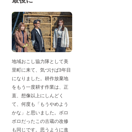
ト終了
後にお
送りす
るメー
ルにて
やり取
りを行
いま
す。
地域おこし協力隊として美
里町に来て、気づけば3年目
になりました。耕作放棄地
をもう一度耕す作業は、正
直、想像以上にしんどく
て、何度も「もうやめよう
かな」と思いました。ボロ
ボロだったこの古蔵の改修
も同じです。思うように進