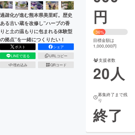
円
まちづくり・地域活性化
過疎化が進む熊本県美里町。歴史
ある古い蔵を改修し”ハーブの香
CAMPFIRE for Social Good
CAMPFIRE Creation
りと土の温もりに包まれる体験型
36%
CAMPFIREふるさと納税
machi-ya
コミュニティ
の拠点”を一緒につくりたい！
目標金額は
1,000,000円
ポスト
シェア
LINEで送る
URLコピー
支援者数
埋め込み
QRコード
20
人
募集終了まで残
り
終了