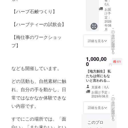
間内に
流会を
ティー
ジェク
●特典：
0人
実施 ・
開催予
にも挑
トの趣
店頭の
お届
【ハーブ石鹸つくり】
場所：
定で
戦。 育
旨にご
大きな
け予
熊本県
す。 日
てる・
賛同い
ガラス
定：
美里町
程等の
学ぶ・
ただ
2026
窓にシ
【ハーブティーの試飲会】
年08
馬場
詳細が
味わう
き、応
ルバー
こ
月
1484 ・
決まり
を、ま
援して
スポン
の
リ
リター
ました
るごと
くださ
サーと
タ
【梅仕事のワークショッ
ー
ン有効
ら電子
体感し
るスポ
して企
ン
詳細を見る
を
期限：
メール
ていた
ンサー
プ】
業ロゴ
選
択
令和8年
にてご
だきま
様を募
など希
す
る
8月から
招待さ
す。 自
集して
望のデ
1,000,00
令和9年
せてい
然の恵
おりま
ザイン
残り1
8月末ま
ただき
みと向
す。 地
0
を展示
円
で 【注
ます。
き合う
域にに
なども開催しています。
しま
【地方創生】 私
意事
（ご参
時間
ぎわい
す。ロ
たちは何にもな
項】 ・
加は任
は、
となり
ゴの大
いと言われる田
どの活動も、自然素材に触
季節に
意） ・
きっと
わいを
きさは
舎でこのプロ
より、
日時：
忘れら
生み出
プラチ
支援者：0人
れ、自分の手を動かし、日
ジェクトを進め
フレッ
2026年
れない
す取り
ナ
お届け予定：
るにあたり、
シュ
7月下旬
一日
組み
（大）
こ
2026年08月
常ではなかなか体験できな
の
数々の障壁を乗
ハーブ
～8月上
に。 五
を、と
ゴール
リ
タ
り越えてここま
を準備
旬頃の
感で楽
もに支
ド
ー
い内容です。
ン
で来ることがで
詳細を見る
できな
開催
しむ、
えてい
（中）
を
選
きました。 地域
い場合
（予
贅沢な
ただけ
シル
択
す
おこし協力隊と
は、ド
定） ・
ハーブ
ますと
バー
すでにこの場所では、「面
る
所属する自治体
このプロ
ライ
場所：
体験で
幸いで
（小）
の問題や地域住
白い」「また来たい」とい
ハーブ
ババノ
す。 世
す。 ●
となり