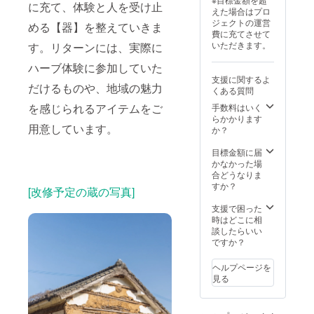
に充て、体験と人を受け止
らぜひご活用く
どを掲
い ・支
店頭の
ジェク
えた場合はプロ
ださい！ 【注意
載 ・掲
援者様
大きな
ト終了
ジェクトの運営
める【器】を整えていきま
事項】 ・リター
載サイ
の交通
ガラス
後にお
費に充てさせて
ン有効期限：令
ズ：プ
費や滞
窓にシ
送りす
いただきます。
す。リターンには、実際に
和8年8月から令
ラチナ
在費は
ルバー
るメー
和9年8月末まで
スポン
各自で
スポン
ルにて
ハーブ体験に参加していた
にプロジェクト
サー
ご負担
サーと
やり取
支援に関するよ
を開始 ・詳細に
（横
くださ
して企
だけるものや、地域の魅力
りを行
くある質問
つきましては事
40cm×
い ・ク
業ロゴ
いま
を感じられるアイテムをご
前打ち合わせを
手数料はいく
縦25cm
ラウド
など希
す。
行い、現状を把
らかかります
以内)
ファン
望のデ
用意しています。
握した上でのご
か？
ゴール
ディン
ザイン
提案をさせて頂
ドスポ
グ終了
を展示
く流れとなりま
目標金額に届
ンサー
後、詳
しま
す。ご不明な点
かなかった場
（横
細情報
す。ロ
がございました
合どうなりま
30cm×
をメー
ゴの大
ら、支援頂く前
すか？
縦18cm
ルにて
きさは
[改修予定の蔵の写真]
にご質問いただ
以内）
ご案内
プラチ
けたら幸いで
支援で困った
いたし
ナ
す。
時はどこに相
ます
（大）
談したらいい
シル
ゴール
ですか？
バース
ド
ポン
（中）
サー
シル
ヘルプページを
（横
バー
見る
20cm×
（小）
縦10cm
となり
以内）
ます。