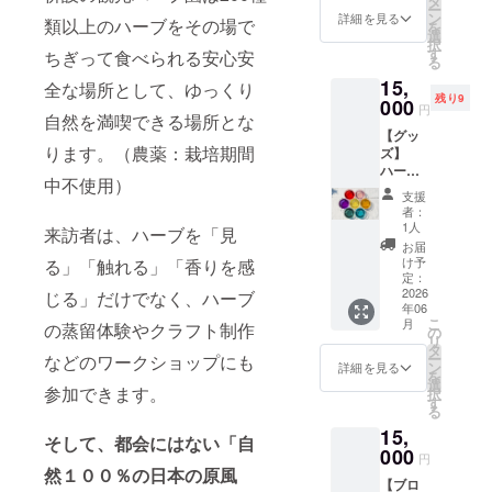
タ
日程：
ます）
ー
けしま
の香り
ン
令和8年
詳細を見る
・内容
類以上のハーブをその場で
を
す。 香
を感じ
選
8月8日
量：１
択
りや色
ながら
す
以降
ちぎって食べられる安心安
包あた
る
合いを
自然の
10:00~
り
15,
楽しめ
中で癒
全な場所として、ゆっくり
16:00
2.5g〜
残り9
る透明
000
されて
営業時
3g ・賞
円
自然を満喫できる場所とな
感と、
みませ
間内に
味期
【グッ
手に
んか？
実施 ・
限：製
ります。（農薬：栽培期間
ズ】
しっく
蒸留し
場所：
造日よ
ハーブ
りなじ
たハー
熊本県
り６ヶ
中不使用）
園で採
む使い
ブ
美里町
月以内
支援
れた
心地。
ウォー
馬場
者：
・原材
ハーブ
ビンと
ターを
1人
1484 ・
料名：
来訪者は、ハーブを「見
を使い
して水
お持ち
リター
お届
レモン
色鮮や
平リサ
帰りで
け予
る」「触れる」「香りを感
ン有効
グラ
かにブ
イクル
定：
きま
期限：
ス、バ
レンド
2026
が可能
じる」だけでなく、ハーブ
す。 自
令和8年
タフラ
年06
し７色
なサス
家製
8月から
イ
こ
月
の蒸留体験やクラフト制作
揃えま
ティナ
の
ハーブ
令和9年
ピー、
リ
した
ブルな
タ
ティー
8月末ま
ジャー
ー
などのワークショップにも
「カ
逸品で
ン
セット
詳細を見る
で 【注
マンカ
を
ラー
す。 こ
選
（３
意事
モミー
参加できます。
択
ハーブ
のコッ
す
包）の
項】 ・
ル、
る
ティー
プで飲
お土産
季節に
ローゼ
15,
」とし
むとい
付きで
より、
そして、都会にはない「自
ル等 ・
て、目
000
つもの
す。 ・
フレッ
円
産地：
にも鮮
日常が
然１００％の日本の原風
日程：
シュ
日本 ・
【ブロ
やかで
少し特
令和8年