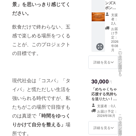
ハーブ
開封後
ンズス
リフ
景」を思いっきり感じてく
別な時
8月8日
を準備
は直射
ポン
レッ
間にな
以降
できな
日光の
ださい。
サー】
シュで
るかも
10:00~
い場合
支援
当たら
本プロ
きる
しれま
16:00
者：
は、ド
ない場
ジェク
ティー
せん。
2人
営業
ライ
所にて
飲食だけで終わらない、五
トの趣
タイム
【商品
時間内
お届
ハーブ
保管の
旨にご
をお楽
詳細】
け予
に実施
をブレ
感で楽しめる場所をつくる
上、お
賛同い
しみく
定：
容量：
・場
ンドす
早めに
ただ
2026
ださ
226ml
所：熊
ことが、このプロジェクト
る形で
ご使用
年08
き、応
い。 ●
口径：
本県美
のご提
くださ
こ
月
援して
数量：
の
の目標です。
82mm
里町馬
供とな
い。 ※
リ
くださ
１セッ
タ
高さ：
場1484
る場合
原材料
ー
るスポ
ト（14
ン
82mm
詳細を見る
・リ
がござ
及び添
を
ンサー
個入
選
重量：
ターン
いま
加物等
択
様を募
り） 農
す
191g
有効期
す。あ
の食品
る
集して
園で丁
【商品
限：令
らかじ
表示は
現代社会は「コスパ」「タ
30,000
おりま
寧に育
材質】
円
和8年8
めご了
お届け
す。 地
て、低
本体：
月〜令
承下さ
商品の
イパ」と慌ただしい生活を
「めちゃくちゃ
域にに
温で
リサイ
和9年8
い ・支
ラベル
応援する気持ち
ぎわい
しっか
クル
月末日
強いられる時代ですが、私
援者様
に表記
を送りたい！」
となり
りと香
ソーダ
まで
の交通
されま
30,000円支援
わいを
りを閉
支援者：0人
ガラス
たちがこの場所で目指すも
【注意
費や滞
す。商
コース ●お礼状
生み出
じ込め
お届け予定：
事項】
在費は
品開封
（電子メー
す取り
のは真逆で
「時間をゆっく
るよう
こ
2026年06月
・支援
各自で
前には
の
ル） お礼状を
組み
に乾燥
リ
者様の
ご負担
必ずお
タ
メールにてお送
りかけて自分を整える」
場
を、と
させま
ー
交通費
くださ
届けの
ン
りさせていただ
詳細を見る
もに支
した。
を
や滞在
い ・ク
リター
選
所です。
きます。 ●プレ
えてい
封を開
択
費は各