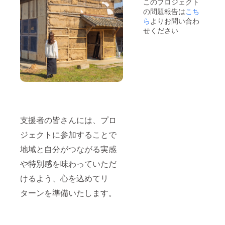
このプロジェクト
・注意
・掲載
の問題報告は
こち
事項：
期間：
ら
よりお問い合わ
掲載す
2026年
せください
るお名
8月8日
前、ロ
から事
ゴやバ
業が存
ナーな
続する
どの画
限り掲
像の受
載 ・掲
け渡し
載方
につい
法：会
ては、
社ロ
プロ
ゴ・バ
ジェク
ナーな
ト終了
どを掲
支援者の皆さんには、プロ
後にお
載 ・掲
ジェクトに参加することで
送りす
載サイ
るメー
ズ：プ
地域と自分がつながる実感
ルにて
ラチナ
やり取
スポン
や特別感を味わっていただ
りを行
サー
いま
（横
けるよう、心を込めてリ
す。
40cm×
縦25cm
ターンを準備いたします。
以内)
ゴール
ドスポ
ンサー