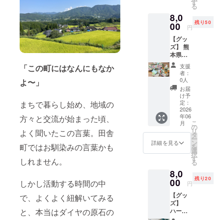
す
る
8,0
残り50
00
円
【グッ
ズ】 熊
本県美
里町を
支援
「この町にはなんにもなか
モチー
者：
フにし
0人
よ〜」
た、オ
お届
リジナ
け予
ルス
定：
まちで暮らし始め、地域の
テッ
2026
年06
カーを
方々と交流が始まった頃、
こ
月
お届け
の
リ
よく聞いたこの言葉。田舎
しま
タ
ー
す。
ン
詳細を見る
町ではお馴染みの言葉かも
を
「3333
選
択
段で日
す
しれません。
る
本一」
8,0
で知ら
残り20
れる釈
00
しかし活動する時間の中
円
迦院御
【グッ
坂街道
で、よくよく紐解いてみる
ズ】
石段を
ハーブ
と、本当はダイヤの原石の
デザイ
園で採
ンした