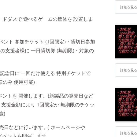
三者でも
詳細を見
ードダスで 遊べるゲームの筐体を 設置しま
・1日店舗
日でも、
・支援を
ベント 参加チケット (1回限定)・貸切日参加
対象の支援者様に 一日貸切券 (無期限)・対象の
詳細を見
en記念日に 一回だけ使える 特別チケットで
のみ 使用可能)
ベントを 開催します。(新製品の発売日など
支援金額により 1回限定か 無期限のチケッ
能)
発売日などに行います。) ホームページや
詳細を見
切イベントを開催します。