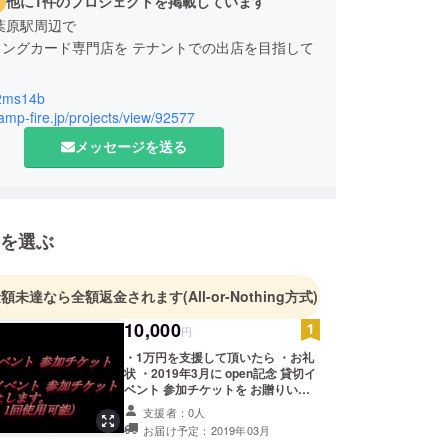
他に1件のプロジェクトを掲載しています
葉原駅周辺で
ィングカード専門店を テナントでの出店を目指して
2ms14b
駅周辺の,トレーディングカード専門店を視察しまし
camp-fire.jp/projects/view/92577
レーディングカードの販売をしていましたが、ス
メッセージを送る
問題で筐体を設置している店舗がありませんでし
店するトレーディングカード専門店では、トレー
を選ぶ
カードの販売スペースと、トレーディングカードの
置している、テナントの出店をします。
金額未達なら全額返金されます
(All-or-Nothing方式)
1日店舗貸切チケットを発行して、時間を気にせず
10,000
を作ります。
円
・1万円を支援して頂いたら ・お礼
状 ・2019年3月に open記念 貸切イ
1日貸切にして、イベントや撮影をできる店舗にし
ベント 参加チケットを お贈りいた
します。 (1回限定 一般のお客様は
支援者：0人
入店できません。) ・2019年3月に
お届け予定：2019年03月
貸切イベント 参加チケット 1枚を お
貸切チケットは ご本人様の 確認 許可があれば 第