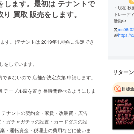
をします。最初は テナントで
・現在 秋
取り 買取 販売をします。
トレーデ
活動中
ms06r0
・秋葉原
https://
たが、ト
す。(テナントは 2019年1月頃に 決定でき
ペースの
た。
件探しをしています。
・新規開
リターン
ディング
請できないので 店舗が決定次第 申請します。
筐体を設
目標
機 テーブル席を置き 長時間遊べるようにしま
・店舗の
遊べる店
は テナントの契約金・家賃・改装費・広告
・店舗を
ます。
置・ガチャガチャの設置・カードダスの設
棄・運転資金・税理士の費用などに使いま
・1日店舗