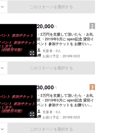
贈りいたします。 (１枚につき 1回
使用できます。
使用可能 一般のお客様は 入店でき
このリターンを選択する
る
ません。)
貸切は、事前に 予約を頂けたら 日曜日や祝日や平
店舗の貸切が、できます。
20,000
円
・2万円を支援して頂いたら ・お礼
よろしくお願いします。
状 ・2019年3月に open記念 貸切イ
ベント 参加チケットを お贈りいた
します。 (1回限定 一般のお客様は
支援者：0人
入店できません。) ・2019年3月に
お届け予定：2019年03月
貸切イベント 参加チケット 2枚を お
贈りいたします。 (１枚につき 1回
使用可能 一般のお客様は 入店でき
このリターンを選択する
る
ません。)
30,000
円
・3万円を支援して頂いたら ・お礼
状 ・2019年3月に open記念 貸切イ
ベント 参加チケットを お贈りいた
します。 (1回限定 一般のお客様は
支援者：0人
入店できません。) ・2019年3月に
お届け予定：2019年03月
貸切イベント 参加チケット 3枚を お
贈りいたします。 (１枚につき 1回
使用可能 一般のお客様は 入店でき
このリターンを選択する
る