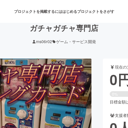
プロジェクトを掲載するには
はじめる
プロジェクトをさがす
ガチャガチャ専門店
ms06r02
ゲーム・サービス開発
注目のリターン
注目の新着プロジェクト
募集終了が近いプロジェクト
も
現在の
音楽
舞台・パフォーマンス
0
ゲーム・サービス開発
フード・飲食店
0%
書籍・雑誌出版
アニメ・漫画
目標金額は1
支援者
チャレンジ
ビューティー・ヘルスケ
0