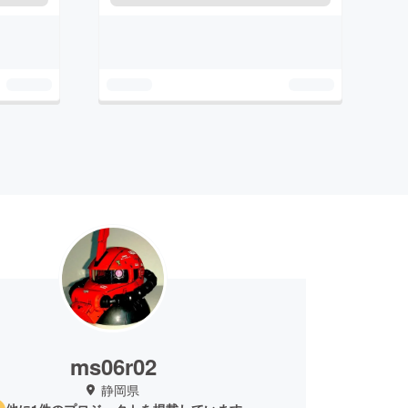
ms06r02
静岡県