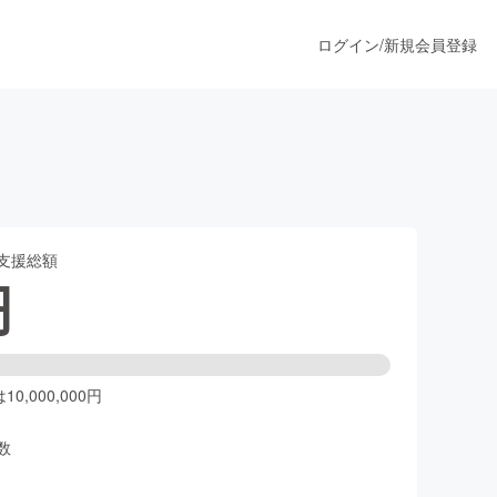
ログイン
/
新規会員登録
うすぐ公開されます
支援総額
プロダクト
円
ファッション
スポーツ
0,000,000円
数
ア
ソーシャルグッド
人