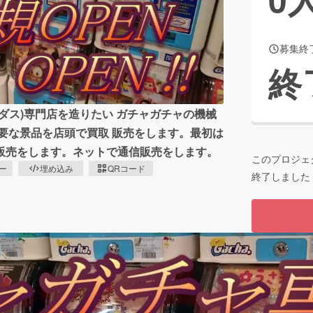
募集終
CAMPFIRE for Social Good
CAMPFIRE Creation
終
CAMPFIREふるさと納税
machi-ya
コミュニティ
ダス)専門店を造りたい ガチャガチャの機械
要な景品を店頭で買取 販売をします。最初は
 販売をします。ネットで通信販売をします。
このプロジェ
ピー
埋め込み
QRコード
終了しました