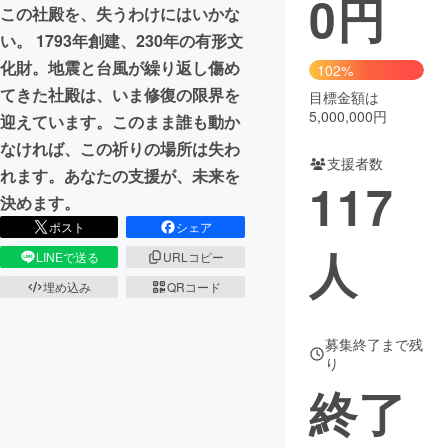
0
円
この社殿を、失うわけにはいかな
まちづくり・地域活性化
い。 1793年創建、230年の有形文
化財。地震と台風が繰り返し傷め
102%
てきた社殿は、いま修復の限界を
目標金額は
CAMPFIRE for Social Good
CAMPFIRE Creation
5,000,000円
迎えています。このまま誰も動か
CAMPFIREふるさと納税
machi-ya
コミュニティ
なければ、この祈りの場所は失わ
支援者数
れます。あなたの支援が、未来を
117
決めます。
ポスト
シェア
人
LINEで送る
URLコピー
埋め込み
QRコード
募集終了まで残
り
終了