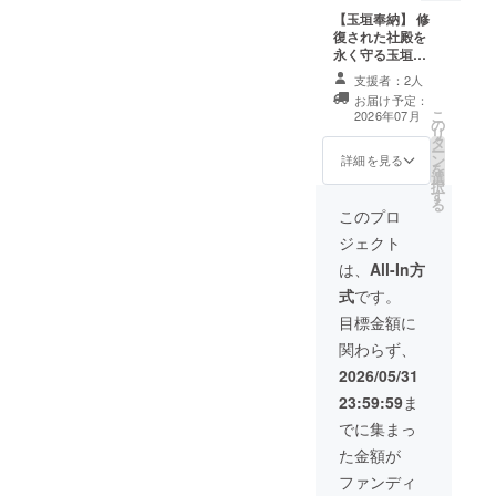
る「守
【玉垣奉納】 修
り」と
復された社殿を
して生
永く守る玉垣
まれ変
に、あなたのお
支援者：2人
わらせ
名前を刻みま
お届け予定：
まし
す。230年後も
こ
2026年07月
た。幅
の
高槻の地に残り
リ
4.5cm
タ
続ける、最高の
ー
・高さ
ン
奉賛の証。 限定
詳細を見る
を
11.5cm
選
3基・永代奉納
択
・厚み
す
・掲載期間：玉
る
2.5cm
垣が存続する限
このプロ
。桐箱
り掲載 ・掲載方
ジェクト
入り・
法：企業名また
檜の緩
は個人名の掲載
は、
All-In方
衝材付
・注意事項：掲
式
です。
き。神
載するお名前に
気をそ
ついてはプロ
目標金額に
の身に
ジェクト終了後
関わらず、
宿した
にメールにてや
一木一
り取りを行いま
2026/05/31
木を、
す。
23:59:59
ま
あなた
の守り
でに集まっ
とし
た金額が
て。 限
定150
ファンディ
個・同