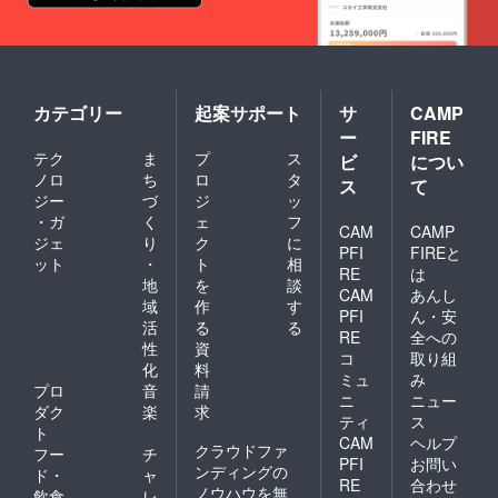
カテゴリー
起案サポート
サ
CAMP
ー
FIRE
テク
ま
プ
ス
ビ
につい
ノロ
ち
ロ
タ
ス
て
ジー
づ
ジ
ッ
・ガ
く
ェ
フ
CAM
CAMP
ジェ
り
ク
に
PFI
FIREと
ット
・
ト
相
RE
は
地
を
談
CAM
あんし
域
作
す
PFI
ん・安
活
る
る
RE
全への
性
資
コ
取り組
化
料
ミュ
み
プロ
音
請
ニ
ニュー
ダク
楽
求
ティ
ス
ト
CAM
ヘルプ
クラウドファ
フー
チ
PFI
お問い
ンディングの
ド・
ャ
RE
合わせ
ノウハウを無
飲食
レ