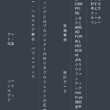
ー
ィ
対する
CAM
・
ン
考え方
PFI
ヘ
グ
クッ
RE
ル
と
キーポ
ふる
ス
は
リシー
さと
ケ
プ
実
納税
ア
ロ
施
AD
アー
舞
ジ
事
FOR
ト・
台
ェ
例
ALL
写真
・
ク
HIO
パ
ト
KOS
フ
の
HI
ォ
作
JFA
ー
り
クラ
マ
方
ウド
ン
プ
統
ファ
ス
ロ
計
ン
ソー
ジ
デ
ディ
シャ
ェ
ー
ング
ル
ク
タ
mac
グッ
ト
hi-ya
ド
の
補助
広
金申
め