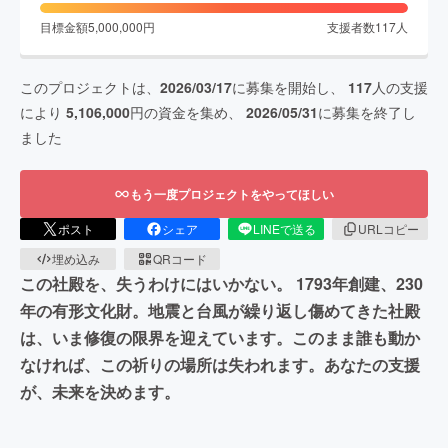
目標金額
5,000,000
円
支援者数
117
人
このプロジェクトは、
2026/03/17
に募集を開始し、
117
人の支援
により
5,106,000
円の資金を集め、
2026/05/31
に募集を終了し
ました
もう一度プロジェクトをやってほしい
ポスト
シェア
LINEで送る
URLコピー
埋め込み
QRコード
この社殿を、失うわけにはいかない。 1793年創建、230
年の有形文化財。地震と台風が繰り返し傷めてきた社殿
は、いま修復の限界を迎えています。このまま誰も動か
なければ、この祈りの場所は失われます。あなたの支援
が、未来を決めます。