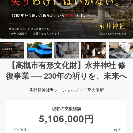
【高槻市有形文化財】永井神社 修
復事業 ── 230年の祈りを、未来へ
野見神社
ソーシャルグッド
大阪府
現在の支援総額
5,106,000
円
終了
102
%達成