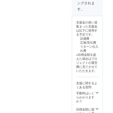
ングされま
じもの
は二つ
す。
とあり
ません
支援金の使い道
集まった支援金
は以下に使用す
る予定です。
設備費
広報/宣伝費
リターン仕入
れ費
※目標金額を超
えた場合はプロ
ジェクトの運営
費に充てさせて
いただきます。
支援に関するよ
くある質問
手数料はいく
らかかります
か？
目標金額に届