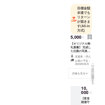
目標金額
未達でも
リターン
が届きま
す
(All-in
方式)
5,000
円
【オリジナル御
礼葉書】 完成し
た社殿の写真
と、神職直筆の
支援者：35人
お礼の言葉を記
お届け予定：
したオリジナル
こ
2026年06月
の
葉書をお届けし
リ
タ
ます。230年の
ー
ン
歴史が蘇った瞬
詳細を見る
を
選
間を、あなたの
択
す
もとへ。
る
10,
000
円
【富道
開運守