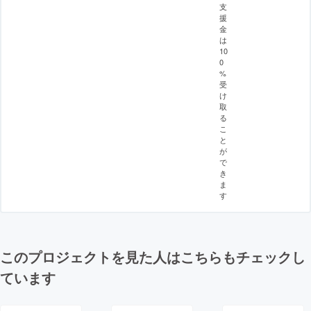
支
援
金
は
10
0
%
受
け
取
る
こ
と
が
で
き
ま
す
このプロジェクトを見た人はこちらもチェックし
ています