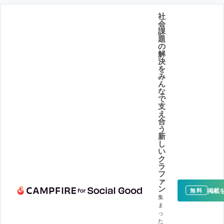
社
会
課
題
の
解
決
を
み
ん
な
で
支
え
合
う
新
し
い
ク
ラ
フ
ァ
ン
掲載
無料
集
ま
っ
た