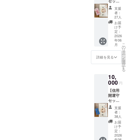
セッ
ト】 新
支援
しいス
者：
テージ
27人
へ踏み
お届
出す人
け予
へ贈る
定：
お守
2026
年06
り。乱
こ
月
世を勝
の
リ
ち抜き
タ
ー
城下町
ン
詳細を見る
を
に豊か
選
択
さをも
す
る
たらし
10,
た永井
直清公
000
円
の御神
【信用
徳が、
開運守
あなた
セッ
の富の
ト】 選
道をひ
支援
ばれ続
らきま
者：
ける人
す。御
38人
になり
礼葉
お届
たい方
書・御
け予
へ。徳
朱印付
定：
川三代
2026
き。
年06