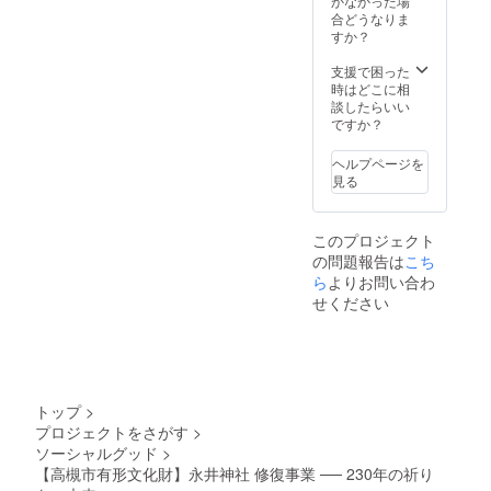
かなかった場
合どうなりま
すか？
支援で困った
時はどこに相
談したらいい
ですか？
ヘルプページを
見る
このプロジェクト
の問題報告は
こち
ら
よりお問い合わ
せください
トップ
>
プロジェクトをさがす
>
ソーシャルグッド
>
【高槻市有形文化財】永井神社 修復事業 ── 230年の祈り