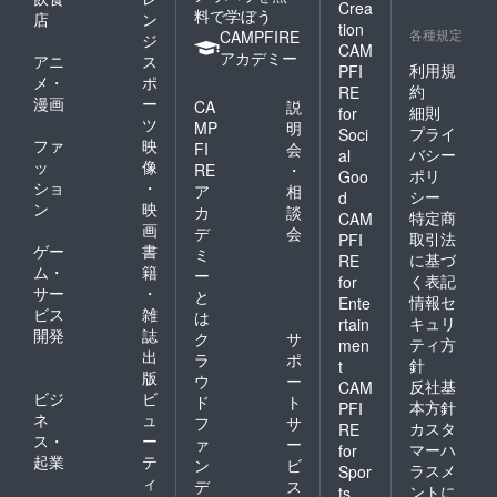
Crea
料で学ぼう
店
ン
tion
各種規定
CAMPFIRE
ジ
CAM
アカデミー
アニ
ス
利用規
PFI
メ・
ポ
約
RE
漫画
ー
CA
説
細則
for
ツ
MP
明
プライ
Soci
ファ
映
FI
会
バシー
al
ッ
像
RE
・
ポリ
Goo
ショ
・
ア
相
シー
d
ン
映
カ
談
特定商
CAM
画
デ
会
取引法
PFI
ゲー
書
ミ
に基づ
RE
ム・
籍
ー
く表記
for
サー
・
と
情報セ
Ente
ビス
雑
は
キュリ
rtain
開発
誌
ク
サ
ティ方
men
出
ラ
ポ
針
t
版
ウ
ー
反社基
CAM
ビジ
ビ
ド
ト
本方針
PFI
ネ
ュ
フ
サ
カスタ
RE
ス・
ー
ァ
ー
マーハ
for
起業
テ
ン
ビ
ラスメ
Spor
ィ
デ
ス
ントに
ts