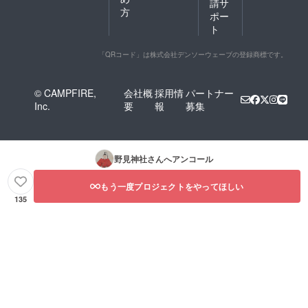
請サ
方
ポー
ト
「QRコード」は株式会社デンソーウェーブの登録商標です。
© CAMPFIRE,
会社概
採用情
パートナー
Inc.
要
報
募集
野見神社
さんへアンコール
もう一度プロジェクトをやってほしい
135