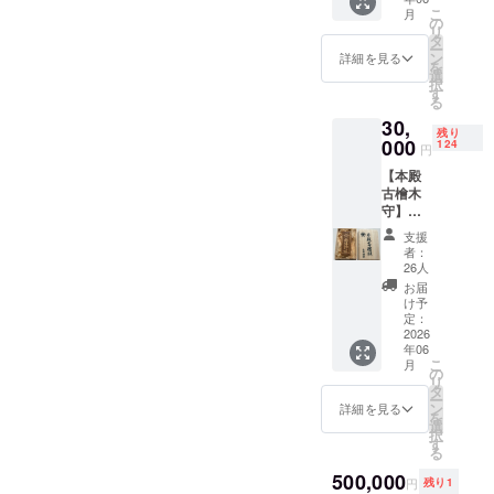
の将軍
「運勢/
こ
月
に生涯
効能は
の
リ
信頼さ
確約す
タ
ー
れ続け
るもの
ン
詳細を見る
を
た直清
ではあ
選
択
公の御
りませ
す
る
神徳
ん。」
30,
が、あ
残り
なたの
000
124
円
信用と
【本殿
永く続
古檜木
く繁栄
守】
を守り
230年、
ます。
支援
神様の
御礼葉
者：
御傍ら
書・御
26人
で立ち
朱印付
お届
続けた
き。
け予
本殿の
「運勢/
定：
柱と
2026
効能は
年06
梁。修
確約す
こ
月
復によ
るもの
の
リ
り役目
ではあ
タ
ー
を終え
りませ
ン
詳細を見る
を
たその
ん。」
選
択
古檜
す
る
を、手
のひら
500,000
円
残り1
に収ま