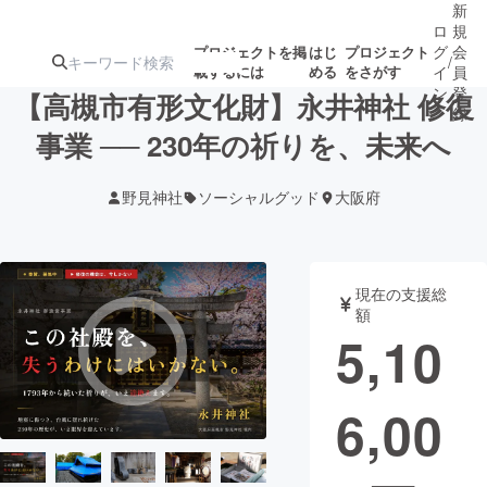
新
ロ
規
グ
会
プロジェクトを掲
はじ
プロジェクト
/
載するには
める
をさがす
イ
員
ン
登
【高槻市有形文化財】永井神社 修復
録
事業 ── 230年の祈りを、未来へ
人気のプロ
注目のリ
注目の新着プロ
募集終了が近いプ
もうすぐ公開
野見神社
ソーシャルグッド
大阪府
ジェクト
ターン
ジェクト
ロジェクト
されます
アート・写真
音楽
現在の支援総
額
5,10
テクノロジー・ガジェット
ゲーム・サ
6,00
映像・映画
書籍・雑誌
ビジネス・起業
チャレンジ