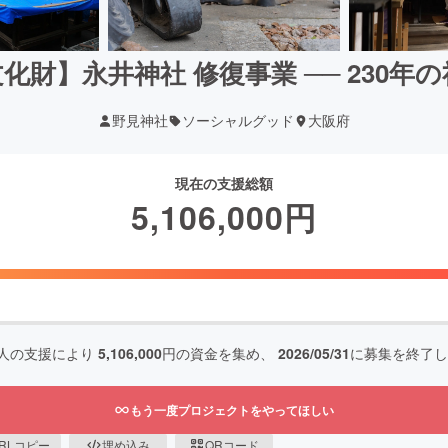
化財】永井神社 修復事業 ── 230年
野見神社
ソーシャルグッド
大阪府
現在の支援総額
5,106,000
円
人の支援により
5,106,000
円の資金を集め、
2026/05/31
に募集を終了し
もう一度プロジェクトをやってほしい
RLコピー
埋め込み
QRコード