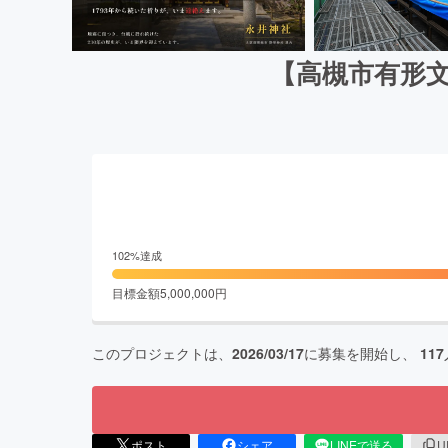
【高槻市有形文
102
%達成
目標金額
5,000,000
円
このプロジェクトは、
2026/03/17
に募集を開始し、
117
ポスト
シェア
LINEで送る
U