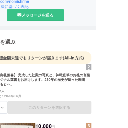
x.com/nomishrine
引法に基づく表記
メッセージを送る
を選ぶ
標金額未達でもリターンが届きます
(All-in方式)
御礼葉書】 完成した社殿の写真と、神職直筆のお礼の言葉
ジナル葉書をお届けします。230年の歴史が蘇った瞬間
もとへ。
5人
：2026年06月
このリターンを選択する
る
10,000
円