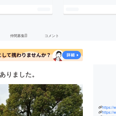
仲間募集
コメント
1
がありました。
https://
https:/