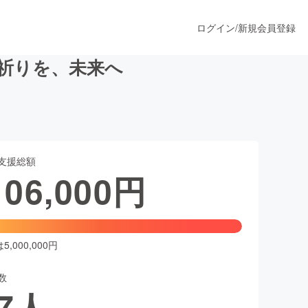
ログイン
/
新規会員登録
の祈りを、未来へ
うすぐ公開されます
支援総額
プロダクト
106,000
円
ファッション
スポーツ
,000,000円
数
ア
ソーシャルグッド
7
人