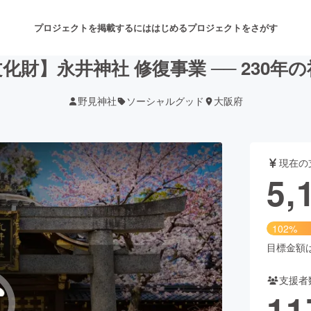
プロジェクトを掲載するには
はじめる
プロジェクトをさがす
化財】永井神社 修復事業 ── 230年
野見神社
ソーシャルグッド
大阪府
注目のリターン
注目の新着プロジェクト
募集終了が近いプロジェクト
も
現在の
音楽
舞台・パフォーマンス
5,
ゲーム・サービス開発
フード・飲食店
102%
書籍・雑誌出版
アニメ・漫画
目標金額は5
支援者
チャレンジ
ビューティー・ヘルスケ
11