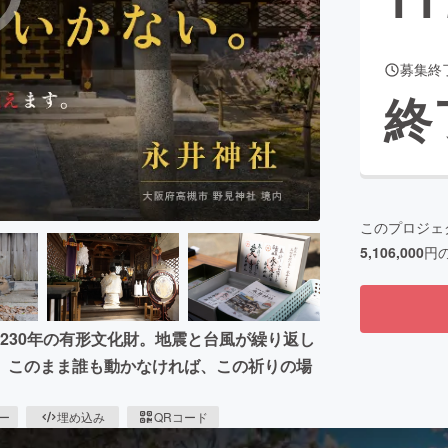
募集終
CAMPFIRE for Social Good
CAMPFIRE Creation
終
CAMPFIREふるさと納税
machi-ya
コミュニティ
このプロジェ
5,106,000
円
、230年の有形文化財。地震と台風が繰り返し
。このまま誰も動かなければ、この祈りの場
。
ピー
埋め込み
QRコード