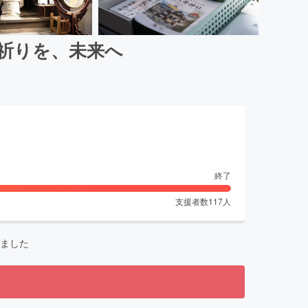
の祈りを、未来へ
終了
支援者数
117
人
ました