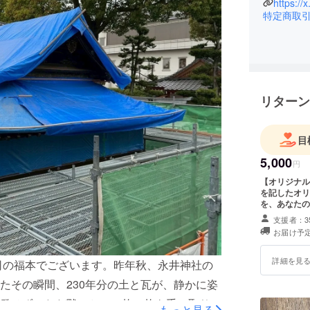
https://
特定商取
リターン
目
5,000
円
【オリジナル
を記したオリ
を、あなたの
支援者：3
お届け予定
詳細を見
司の福本でございます。昨年秋、永井神社の
たその瞬間、230年分の土と瓦が、静かに姿
発せず、ただ黙々と、一枚一枚を手で取り除
もっと見る