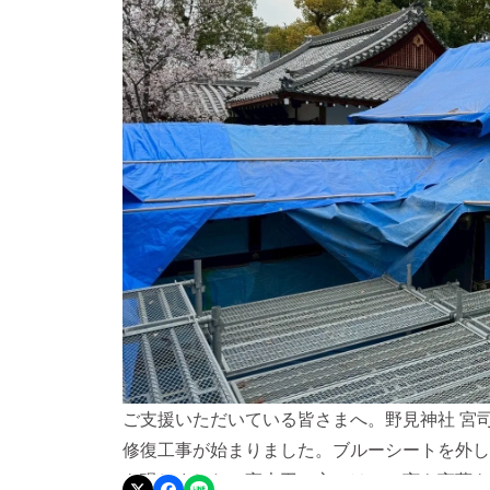
ご支援いただいている皆さまへ。野見神社 宮
修復工事が始まりました。ブルーシートを外し
を現しました。宮大工の方々は、一言も言葉を