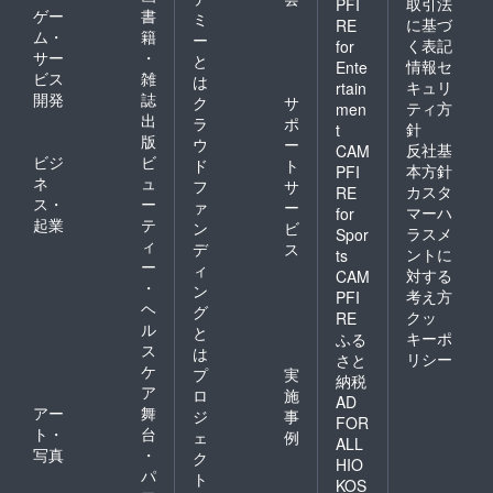
取引法
PFI
ゲー
書
ミ
に基づ
RE
ム・
籍
ー
く表記
for
サー
・
と
情報セ
Ente
ビス
雑
は
キュリ
rtain
開発
誌
ク
サ
ティ方
men
出
ラ
ポ
針
t
版
ウ
ー
反社基
CAM
ビジ
ビ
ド
ト
本方針
PFI
ネ
ュ
フ
サ
カスタ
RE
ス・
ー
ァ
ー
マーハ
for
起業
テ
ン
ビ
ラスメ
Spor
ィ
デ
ス
ントに
ts
ー
ィ
対する
CAM
・
ン
考え方
PFI
ヘ
グ
クッ
RE
ル
と
キーポ
ふる
ス
は
リシー
さと
ケ
プ
実
納税
ア
ロ
施
AD
アー
舞
ジ
事
FOR
ト・
台
ェ
例
ALL
写真
・
ク
HIO
パ
ト
KOS