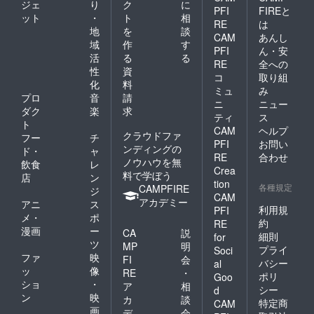
ジェ
り
ク
に
PFI
FIREと
ット
・
ト
相
RE
は
地
を
談
CAM
あんし
域
作
す
PFI
ん・安
活
る
る
RE
全への
性
資
コ
取り組
化
料
ミュ
み
プロ
音
請
ニ
ニュー
ダク
楽
求
ティ
ス
ト
CAM
ヘルプ
クラウドファ
フー
チ
PFI
お問い
ンディングの
ド・
ャ
RE
合わせ
ノウハウを無
飲食
レ
Crea
料で学ぼう
店
ン
tion
各種規定
CAMPFIRE
ジ
CAM
アカデミー
アニ
ス
利用規
PFI
メ・
ポ
約
RE
漫画
ー
CA
説
細則
for
ツ
MP
明
プライ
Soci
ファ
映
FI
会
バシー
al
ッ
像
RE
・
ポリ
Goo
ショ
・
ア
相
シー
d
ン
映
カ
談
特定商
CAM
画
デ
会