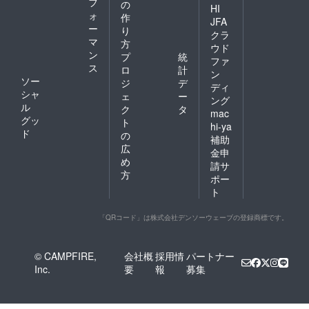
フ
の
HI
ォ
作
JFA
ー
り
クラ
マ
方
ウド
ン
プ
統
ファ
ス
ロ
計
ン
ソー
ジ
デ
ディ
シャ
ェ
ー
ング
ル
ク
タ
mac
グッ
ト
hi-ya
ド
の
補助
広
金申
め
請サ
方
ポー
ト
「QRコード」は株式会社デンソーウェーブの登録商標です。
© CAMPFIRE,
会社概
採用情
パートナー
Inc.
要
報
募集