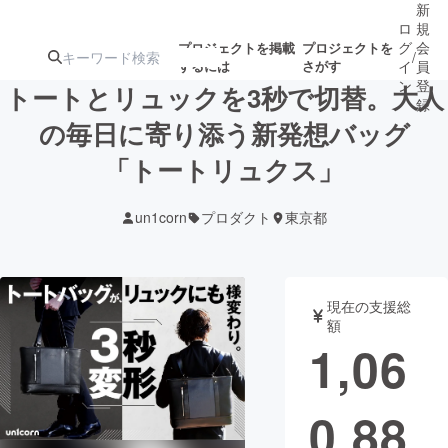
新
ロ
規
グ
会
プロジェクトを掲載
プロジェクトを
/
するには
さがす
イ
員
ン
登
トートとリュックを3秒で切替。大人
録
の毎日に寄り添う新発想バッグ
「トートリュクス」
人気のプロ
注目のリ
注目の新着プロ
募集終了が近いプ
もうすぐ公開
ジェクト
ターン
ジェクト
ロジェクト
されます
un1corn
プロダクト
東京都
アート・写真
音楽
現在の支援総
テクノロジー・ガジェット
ゲーム・サ
額
1,06
映像・映画
書籍・雑誌
0,88
ビジネス・起業
チャレンジ