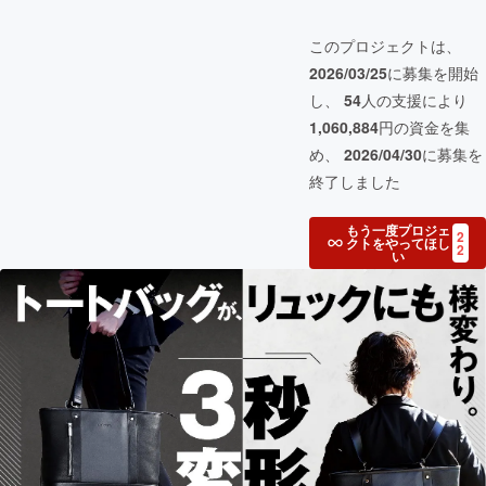
このプロジェクトは、
2026/03/25
に募集を開始
し、
54
人の支援により
1,060,884
円の資金を集
め、
2026/04/30
に募集を
終了しました
もう一度プロジェ
2
クトをやってほし
2
い