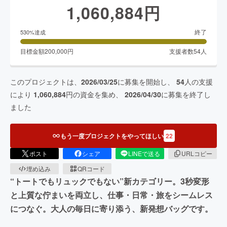
1,060,884
円
終了
530
%達成
目標金額
200,000
円
支援者数
54
人
このプロジェクトは、
2026/03/25
に募集を開始し、
54
人の支援
により
1,060,884
円の資金を集め、
2026/04/30
に募集を終了し
ました
もう一度プロジェクトをやってほしい
22
ポスト
シェア
LINEで送る
URLコピー
埋め込み
QRコード
“トートでもリュックでもない”新カテゴリー。3秒変形
と上質な佇まいを両立し、仕事・日常・旅をシームレス
につなぐ。大人の毎日に寄り添う、新発想バッグです。