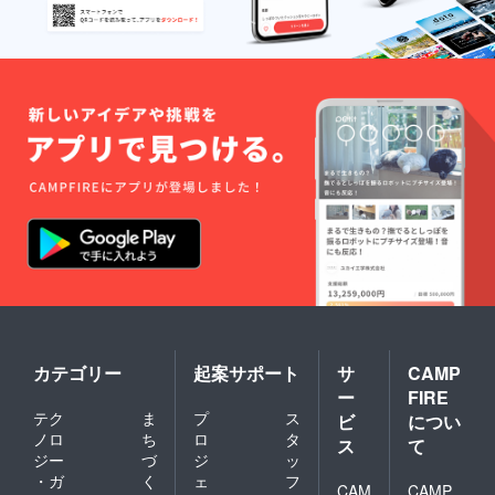
カテゴリー
起案サポート
サ
CAMP
ー
FIRE
テク
ま
プ
ス
ビ
につい
ノロ
ち
ロ
タ
ス
て
ジー
づ
ジ
ッ
・ガ
く
ェ
フ
CAM
CAMP