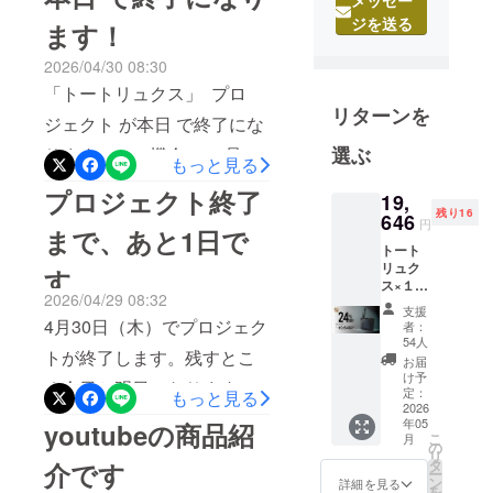
メッセー
ポーツメー
お願いします！
ジを送る
ます！
カー勤務な
ど。デザイ
2026/04/30 08:30
ンやプロダ
「トートリュクス」 プロ
クトに関係
リターンを
ジェクト が本日 で終了にな
する業務を
携わり、
選ぶ
ります！この機会 に、是非
もっと見る
2022年に合
ともご購入頂けましたら幸
プロジェクト終了
同会社ユニ
19,
いです。
残り16
646
コーンを設
円
まで、あと1日で
立、新しい
トート
リュク
発想のバッ
す
ス×１個
グ「トート
2026/04/29 08:32
［一般
支援
リュクス」
販売予
4月30日（木）でプロジェク
者：
定価格
54人
を企画・開
トが終了します。残すとこ
25,850
お届
発しまし
円
け予
ろ今日と明日になります。
（税・
た。
定：
もっと見る
送料
2026
ご検討中の方は、この機会
年05
youtubeの商品紹
込）の
こ
月
24%OF
にぜひご購入ください！よ
の
リ
F］ ※ リ
タ
介です
ー
ろしくお願いします！
ターン
ン
詳細を見る
を