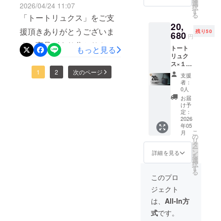
価格は
選
2026/04/24 11:07
択
送料・
す
る
「トートリュクス」をご支
消費税
20,
込みの
援頂きありがとうございま
残り50
価格で
680
円
す。 ※
す。商品がより分かりやす
トート
もっと見る
皆様の
リュク
ご支援
くなるためのyoutubeの商品
ス×１個
により
紹介動画です。是非、ご覧
［一般
1
2
次のページ
量産効
支援
販売予
率が向
者：
ください。商品紹介動画
定価格
上した
0人
25,850
場合、
お届
円
正規販
け予
（税・
売価格
定：
送料
2026
が販売
年05
込）の
予定価
こ
月
20%OF
格より
の
リ
F］ ※ リ
下がる
タ
ー
ターン
可能性
ン
詳細を見る
を
価格は
もござ
選
択
送料・
いま
す
る
消費税
す。 ※
このプロ
込みの
デザイ
ジェクト
価格で
ン・仕
す。 ※
様は変
は、
All-In方
皆様の
更にな
式
です。
ご支援
る可能