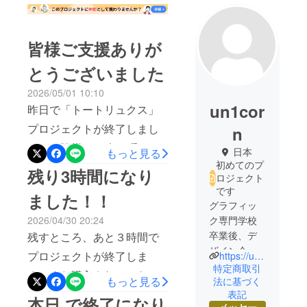
皆様ご支援ありが
とうございました
2026/05/01 10:10
un1cor
昨日で「トートリュクス」
プロジェクトが終了しまし
n
た。お陰様で54名の暖かい
日本
もっと見る
初めてのプ
ご支援を頂くことができま
残り3時間になり
ロジェクト
した。本当に、ありがとう
です
ました！！
ございました！！リターン
グラフィッ
ク専門学校
2026/04/30 20:24
商品は5月8日頃発送予定で
卒業後、デ
残すところ、あと３時間で
準備にとりかかります。発
ザイン会社
プロジェクトが終了しま
https://un1corn.co.jp
送完了しましたら、またご
勤務、化粧
特定商取引
す！まだ購入されていない
品会社の宣
もっと見る
報告しますので少々お待ち
法に基づく
皆様、是非ご支援よろしく
表記
伝部、某ス
本日 で終了になり
ください。