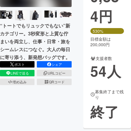
4
円
まちづくり・地域活性化
“トートでもリュックでもない”新
CAMPFIRE for Social Good
CAMPFIRE Creation
530%
カテゴリー。3秒変形と上質な佇
CAMPFIREふるさと納税
machi-ya
コミュニティ
目標金額は
まいを両立し、仕事・日常・旅を
200,000円
シームレスにつなぐ。大人の毎日
に寄り添う、新発想バッグです。
支援者数
54
人
ポスト
シェア
LINEで送る
URLコピー
埋め込み
QRコード
募集終了まで残
り
終了