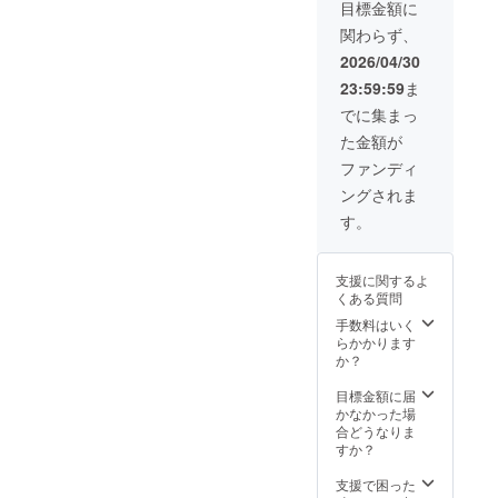
により
性もご
目標金額に
量産効
ざいま
関わらず、
率が向
す。ご
上した
了承く
2026/04/30
場合、
ださ
23:59:59
ま
正規販
い。 ※
売価格
ご注文
でに集まっ
が販売
状況、
た金額が
予定価
使用部
格より
材の供
ファンディ
下がる
給状
ングされま
可能性
況、製
もござ
造工程
す。
いま
上の都
す。 ※
合等に
デザイ
より出
支援に関するよ
ン・仕
荷時期
くある質問
様は変
が遅れ
更にな
る場合
手数料はいく
る可能
があり
らかかります
性もご
ます。
か？
ざいま
す。ご
目標金額に届
了承く
かなかった場
ださ
合どうなりま
い。 ※
すか？
ご注文
状況、
支援で困った