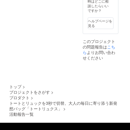
使用部
時はどこに相
材の供
談したらいい
給状
ですか？
況、製
造工程
ヘルプページを
上の都
見る
合等に
より出
荷時期
このプロジェクト
が遅れ
の問題報告は
こち
る場合
があり
ら
よりお問い合わ
ます。
せください
トップ
>
プロジェクトをさがす
>
プロダクト
>
トートとリュックを3秒で切替。大人の毎日に寄り添う新発
想バッグ「トートリュクス」
>
活動報告一覧