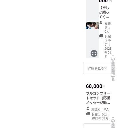
000
円
【推し
が踊っ
てくれ
る♪】メ
支援
ンバー
者：
応援
0人
メッ
お届
セージ
け予
付きダ
定：
ンス動
2026
年04
画 ・収
こ
月
録時間:
の
リ
2分程度
タ
ー
を予定
ン
詳細を見る
を
してい
選
択
ます。
す
る
・提供
60,000
方法:
円
メール
フルコンプリー
にて動
トセット｛応援
画を送
メッセージ動画
信いた
(×全メンバー)、
しま
支援者：0人
サイン入りチェ
す。 ※
お届け予定：
キ(×全メン
備考欄
こ
2026年03月
の
バー)、オリジナ
に、推
リ
タ
ルCD(全メン
しメン
ー