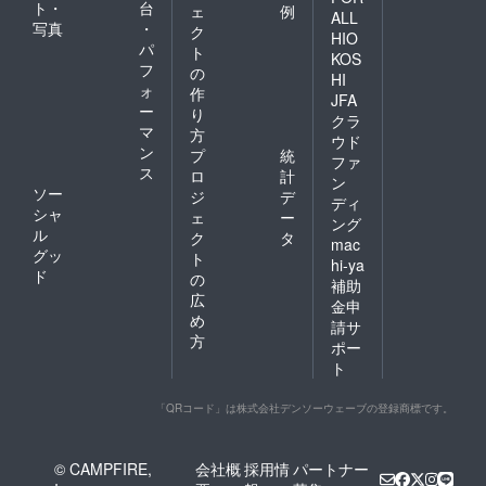
ト・
台
ェ
例
ALL
写真
・
ク
HIO
パ
ト
KOS
フ
の
HI
ォ
作
JFA
ー
り
クラ
マ
方
ウド
ン
プ
統
ファ
ス
ロ
計
ン
ソー
ジ
デ
ディ
シャ
ェ
ー
ング
ル
ク
タ
mac
グッ
ト
hi-ya
ド
の
補助
広
金申
め
請サ
方
ポー
ト
「QRコード」は株式会社デンソーウェーブの登録商標です。
© CAMPFIRE,
会社概
採用情
パートナー