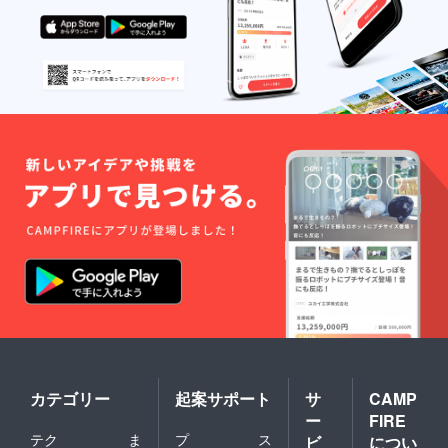
カテゴリー
起案サポート
サ
CAMP
ー
FIRE
テク
ま
プ
ス
ビ
につい