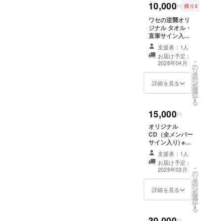
10,000
円
残り2
ワセの逆襲オリ
ジナル タオル・
直筆サイン入り
(全メンバー分)
支援者：1人
お届け予定：
こ
2026年04月
の
リ
タ
ー
ン
詳細を見る
を
選
択
す
る
15,000
円
オリジナル
CD（全メンバー
サイン入り) ※リ
ターン品の著作
支援者：1人
権及びその他法
お届け予定：
的権利について
こ
2026年03月
の
は、すべてプロ
リ
タ
ジェクトオー
ー
ン
ナーに帰属しま
詳細を見る
を
選
す。
択
す
る
30,000