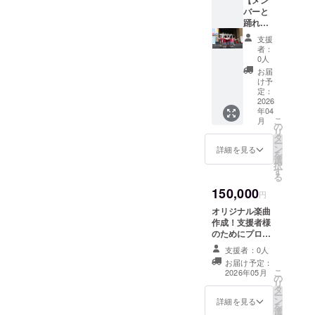
す。立
【メン
ち会い
バーと
の所要
踊れる
時間は
♪】推し
支援
15分程
メン
者：
度を予
バーの
0人
定して
応援
お届
いま
メッ
け予
す。) ※
セージ
定：
詳細に
付きダ
2026
年04
ついて
ンス動
こ
月
は、
画+推し
の
リ
メール
メン
タ
ー
にてご
バーと
ン
詳細を見る
を
連絡い
のダン
選
択
たしま
スレッ
す
る
す。 ※
スン会
150,000
実施日
(ダンス
円
程につ
レッス
オリジナル楽曲
いて
ンの所
作成！支援者様
は、3月
要時間
のためにプロ
中旬〜
は30分
デューサーが楽
調整さ
程度を
支援者：0人
曲を作成しま
せてい
予定し
お届け予定：
す。 ・収録時
ただき
ていま
こ
2026年05月
の
間：2分〜3分程
ます。
す。) ※
リ
タ
度 ・提供方法：
詳細に
ー
ン
メールにURLを
詳細を見る
ついて
を
選
記載します。