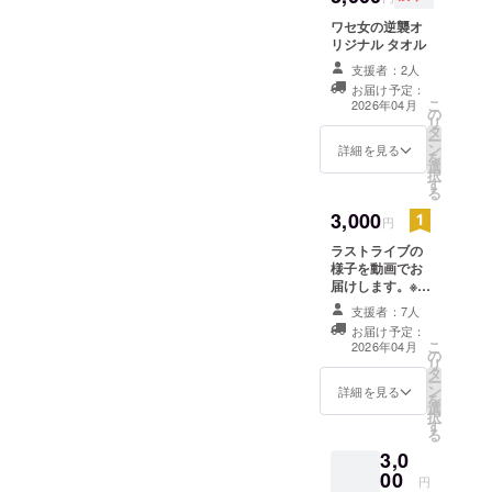
ワセ女の逆襲オ
リジナル︎︎︎ タオル
支援者：2人
お届け予定：
こ
2026年04月
の
リ
タ
ー
ン
詳細を見る
を
選
択
す
る
3,000
円
ラストライブの
様子を動画でお
届けします。※
メールにて
支援者：7人
YouTubeの限定
お届け予定：
公開リンクを送
こ
2026年04月
の
信いたします。
リ
タ
ー
ン
詳細を見る
を
選
択
す
る
3,0
00
円