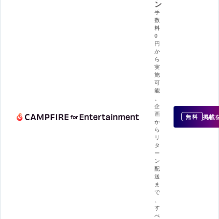
ン
手
数
料
0
円
か
ら
実
施
可
能
。
企
画
掲載
無料
か
ら
リ
タ
ー
ン
配
送
ま
で
、
す
べ