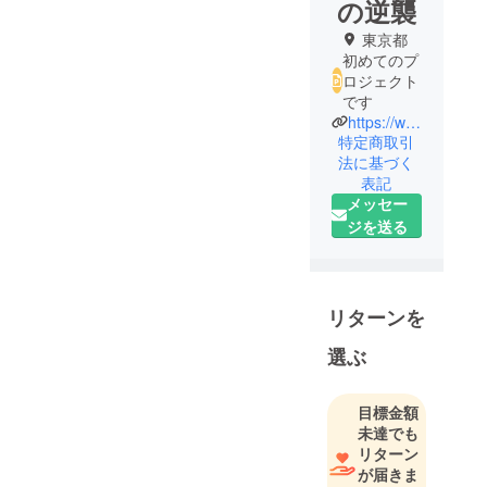
の逆襲
東京都
初めてのプ
ロジェクト
です
https://www.instagram.com/wasejonorevenge?igsh=MWhkcW5kNDd5aXQxZQ%3D%3D&utm_source=qr
特定商取引
法に基づく
表記
メッセー
ジを送る
リターンを
選ぶ
目標金額
未達でも
リターン
が届きま