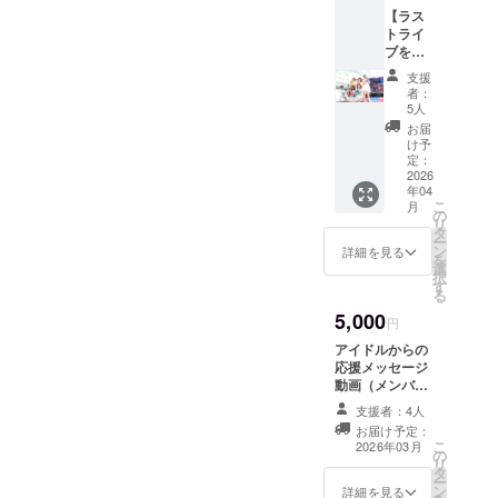
【ラス
トライ
ブを配
信！】
支援
当日の
者：
ライブ
5人
の様子
お届
を動画
け予
でお届
定：
けしま
2026
年04
す。 ・
こ
月
収録時
の
リ
間: 1時
タ
ー
間程度
ン
詳細を見る
を
・提供
選
択
方法:
す
る
YouTub
5,000
eの限定
円
公開リ
アイドルからの
ンクを
応援メッセージ
メール
動画（メンバー
で送信
指名×1人) （※指
いたし
支援者：4人
名するメンバー
ます。
お届け予定：
を備考欄にご記
(公開期
こ
2026年03月
の
載ください。）
間は4月
リ
タ
・収録時間：30
30日ま
ー
ン
秒〜1分程度 ・
詳細を見る
でを予