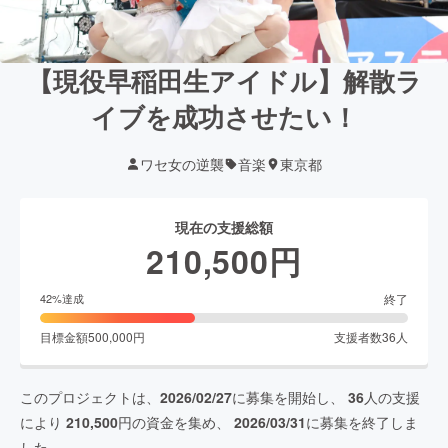
【現役早稲田生アイドル】解散ラ
イブを成功させたい！
ワセ女の逆襲
音楽
東京都
現在の支援総額
210,500
円
終了
42
%達成
目標金額
500,000
円
支援者数
36
人
このプロジェクトは、
2026/02/27
に募集を開始し、
36
人の支援
により
210,500
円の資金を集め、
2026/03/31
に募集を終了しま
した