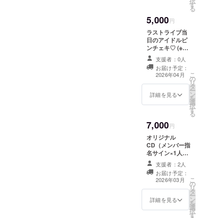
択
す
る
5,000
円
ラストライブ当
日のアイドルピ
ンチェキ♡ (※指
定するメンバー
支援者：0人
を備考欄にご記
お届け予定：
入ください。)
こ
2026年04月
の
リ
タ
ー
ン
詳細を見る
を
選
択
す
る
7,000
円
オリジナル
CD（メンバー指
名サイン×1人入
り) （※指名する
支援者：2人
メンバーを備考
お届け予定：
欄にご記載くだ
こ
2026年03月
の
さい。） ※リ
リ
タ
ターン品の著作
ー
ン
権及びその他法
詳細を見る
を
選
的権利について
択
す
は、すべてプロ