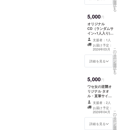
を
選
提供方法：メー
定して
択
す
ルにURLを記載
いま
る
します。
す。) ※
5,000
円
著作権
の関係
オリジナル
で一部
CD（ランダムサ
音声が
イン×1人入り) ※
流れな
リターン品の著
支援者：1人
いこと
作権及びその他
お届け予定：
もござ
法的権利につい
こ
2026年03月
いま
の
ては、すべてプ
リ
す。
タ
ロジェクトオー
ー
ン
ナーに帰属しま
詳細を見る
を
選
す。
択
す
る
5,000
円
ワセ女の逆襲オ
リジナル タオ
ル・直筆サイン
入り(ランダム1
支援者：2人
人)
お届け予定：
こ
2026年04月
の
リ
タ
ー
ン
詳細を見る
を
選