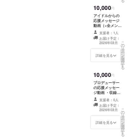
る
ジェクトオー
10,000
ナーに帰属しま
円
す。
アイドルからの
応援メッセージ
動画（×全メン
バー) ・収録時
支援者：1人
間：各動画30
お届け予定：
秒〜1分程度 ・
こ
2026年03月
の
提供方法：メー
リ
タ
ルにURLを記載
ー
ン
します。
詳細を見る
を
選
択
す
る
10,000
円
プロデューサー
の応援メッセー
ジ動画 ・収録時
間：30秒〜1分
支援者：0人
程度 ・提供方
お届け予定：
法：メールに
こ
2026年03月
の
URLを記載しま
リ
タ
す。
ー
ン
詳細を見る
を
選
択
す
る