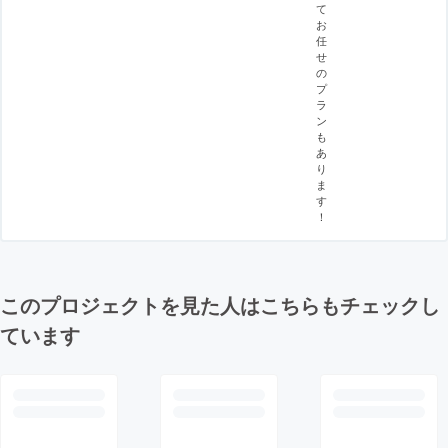
て
お
任
せ
の
プ
ラ
ン
も
あ
り
ま
す
！
このプロジェクトを見た人はこちらもチェックし
ています