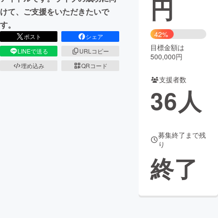
円
けて、ご支援をいただきたいで
まちづくり・地域活性化
す。
42%
ポスト
シェア
目標金額は
CAMPFIRE for Social Good
CAMPFIRE Creation
LINEで送る
URLコピー
500,000円
CAMPFIREふるさと納税
machi-ya
コミュニティ
埋め込み
QRコード
支援者数
36
人
募集終了まで残
り
終了