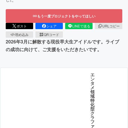
もう一度プロジェクトをやってほしい
ポスト
シェア
LINEで送る
URLコピー
埋め込み
QRコード
2026年3月に解散する現役早大生アイドルです。ライブ
の成功に向けて、ご支援をいただきたいです。
エ
ン
タ
メ
領
域
特
化
型
ク
ラ
フ
ァ