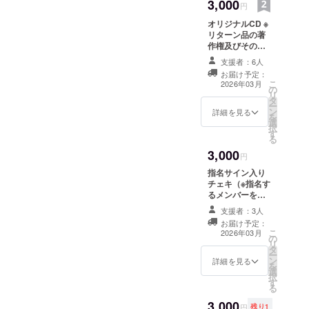
3,000
円
オリジナルCD ※
リターン品の著
作権及びその他
法的権利につい
支援者：6人
ては、すべてプ
お届け予定：
ロジェクトオー
こ
2026年03月
の
ナーに帰属しま
リ
タ
す。
ー
ン
詳細を見る
を
選
択
す
る
3,000
円
指名サイン入り
チェキ（※指名す
るメンバーを備
考欄にご記載く
支援者：3人
ださい。）
お届け予定：
こ
2026年03月
の
リ
タ
ー
ン
詳細を見る
を
選
択
す
る
3,000
円
残り1