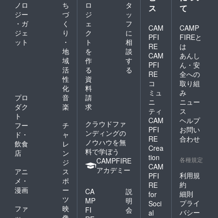
ノロ
ち
ロ
タ
ス
て
ジー
づ
ジ
ッ
・ガ
く
ェ
フ
CAM
CAMP
ジェ
り
ク
に
PFI
FIREと
ット
・
ト
相
RE
は
地
を
談
CAM
あんし
域
作
す
PFI
ん・安
活
る
る
RE
全への
性
資
コ
取り組
化
料
ミュ
み
プロ
音
請
ニ
ニュー
ダク
楽
求
ティ
ス
ト
CAM
ヘルプ
クラウドファ
フー
チ
PFI
お問い
ンディングの
ド・
ャ
RE
合わせ
ノウハウを無
飲食
レ
Crea
料で学ぼう
店
ン
tion
各種規定
CAMPFIRE
ジ
CAM
アカデミー
アニ
ス
利用規
PFI
メ・
ポ
約
RE
漫画
ー
CA
説
細則
for
ツ
MP
明
プライ
Soci
ファ
映
FI
会
バシー
al
ッ
像