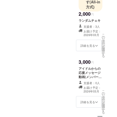
す
(All-in
方式)
2,000
円
ランダムチェキ
支援者：3人
お届け予定：
こ
2026年03月
の
リ
タ
ー
ン
詳細を見る
を
選
択
す
る
3,000
円
アイドルからの
応援メッセージ
動画(メンバーラ
ンダム×1人) ・
支援者：0人
収録時間：30
お届け予定：
秒〜1分程度 ・
こ
2026年03月
の
提供方法：メー
リ
タ
ルにURLを記載
ー
ン
します。
詳細を見る
を
選
択
す
る