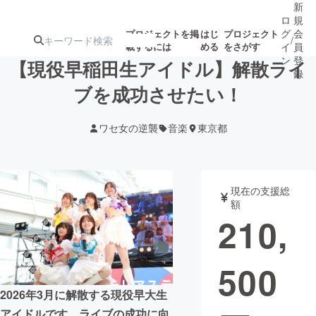
新
ロ
規
グ
会
プロジェクトを掲
はじ
プロジェクト
/
載するには
める
をさがす
イ
員
ン
登
【現役早稲田生アイドル】解散ライ
録
ブを成功させたい！
人気のプロ
注目のリ
注目の新着プロ
募集終了が近いプ
もうすぐ公開
ワセ女の逆襲
音楽
東京都
ジェクト
ターン
ジェクト
ロジェクト
されます
アート・写真
音楽
現在の支援総
額
210,
テクノロジー・ガジェット
ゲーム・サ
500
映像・映画
書籍・雑誌
2026年3月に解散する現役早大生
ビジネス・起業
チャレンジ
アイドルです。ライブの成功に向