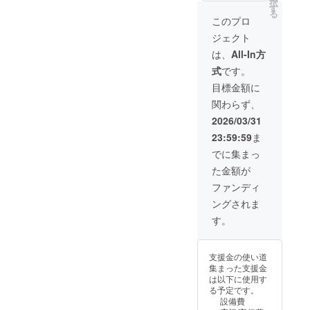
は、
択
す
メール
る
このプロ
にてご
連絡い
ジェクト
たしま
は、
All-In方
す。 ※
実施日
式
です。
程につ
目標金額に
いて
は、3月
関わらず、
中旬〜
2026/03/31
調整さ
せてい
23:59:59
ま
ただき
でに集まっ
ます。
た金額が
ファンディ
ングされま
す。
支援金の使い道
集まった支援金
は以下に使用す
る予定です。
設備費