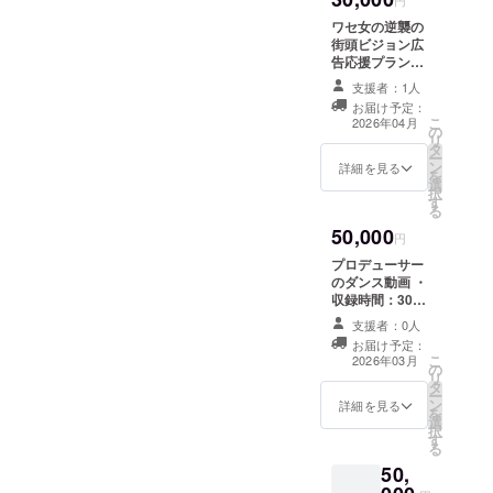
円
ワセ女の逆襲の
街頭ビジョン広
告応援プラン
（個人向け） ・
支援者：1人
都内の街頭ビ
お届け予定：
ジョンにて放映
こ
2026年04月
の
するワセ女の逆
リ
タ
襲の広告内で、
ー
ン
支援者様への
詳細を見る
を
選
メッセージをお
択
す
伝えするプラン
る
です。 ・放映期
50,000
間：１週間〜２
円
週間（どのビ
プロデューサー
ジョンで放映す
のダンス動画 ・
るかによって変
収録時間：30
動します） ・放
秒〜1分程度 ・
映回数：1時間あ
支援者：0人
提供方法：メー
たり15秒×2回〜
お届け予定：
ルにURLを記載
こ
（放映するビ
2026年03月
の
します。
リ
ジョンの放映枠
タ
ー
の空き状況に
ン
詳細を見る
を
よって変動しま
選
択
す） ・詳細は、
す
る
メールにてやり
取りをお願いし
50,
ます。