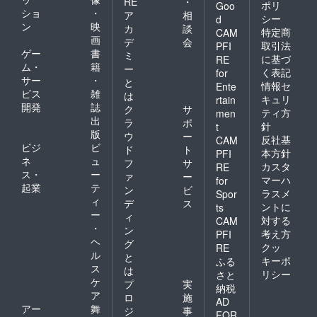
RE
・
ポリ
Goo
ショ
・
ア
相
シー
d
ン
映
カ
談
特定商
CAM
画
デ
会
取引法
PFI
ゲー
書
ミ
に基づ
RE
ム・
籍
ー
く表記
for
サー
・
と
情報セ
Ente
ビス
雑
は
キュリ
rtain
開発
誌
ク
サ
ティ方
men
出
ラ
ポ
針
t
版
ウ
ー
反社基
CAM
ビジ
ビ
ド
ト
本方針
PFI
ネ
ュ
フ
サ
カスタ
RE
ス・
ー
ァ
ー
マーハ
for
起業
テ
ン
ビ
ラスメ
Spor
ィ
デ
ス
ントに
ts
ー
ィ
対する
CAM
・
ン
考え方
PFI
ヘ
グ
クッ
RE
ル
と
キーポ
ふる
ス
は
リシー
さと
ケ
プ
実
納税
ア
ロ
施
AD
アー
舞
ジ
事
FOR