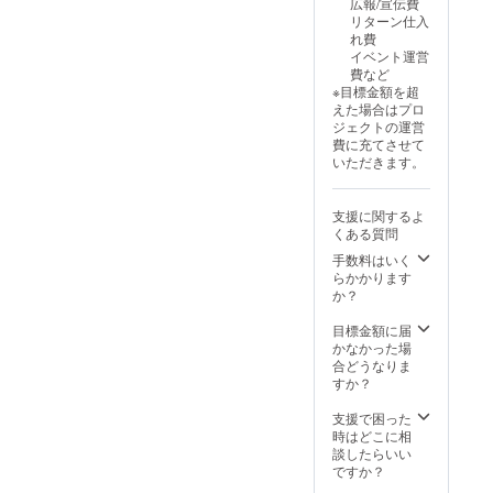
広報/宣伝費
リターン仕入
れ費
イベント運営
費など
※目標金額を超
えた場合はプロ
ジェクトの運営
費に充てさせて
いただきます。
支援に関するよ
くある質問
手数料はいく
らかかります
か？
目標金額に届
かなかった場
合どうなりま
すか？
支援で困った
時はどこに相
談したらいい
ですか？