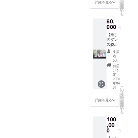
ン
バーサイン入
詳細を見る
バーの
を
選
り)、プロデュー
名前の
択
す
サーの応援メッ
記入を
る
セージ動画、プ
お願い
80,
ロデューサーの
しま
000
ダンス動画｝ ※
円
す。
応援メッセージ
【推し
動画・ダンス動
のダン
画 ・収録時間：
ス姿が
各動画30秒〜1
生で見
分程度 ・提供方
支援
れ
法：メールに
者：
る！】
0人
URLを記載しま
推しメ
す。 ※リターン
お届
ンバー
け予
品の著作権及び
の応援
定：
その他法的権利
メッ
2026
については、す
年04
セージ
べてプロジェク
こ
月
付きダ
の
トオーナーに帰
リ
ンス動
タ
属します。
ー
画+メイ
ン
詳細を見る
を
キング
選
択
参加券
す
る
(動画撮
100
影に立
ち会う
,00
ことが
0
円
できま