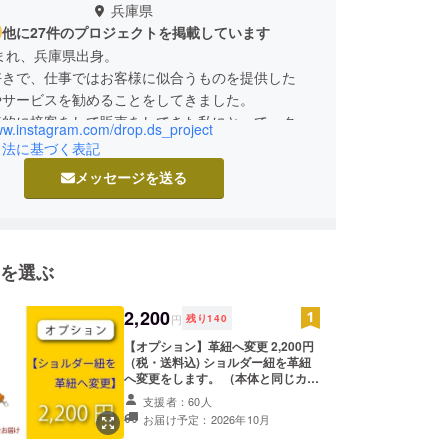
兵庫県
他に27件のプロジェクトを掲載しています
生まれ、兵庫県出身。
好きで、仕事ではお客様に似合うものを提供した
やサービスを勧めることをしてきました。
接的に接客をして販売をしてきた私にとって、クラ
www.instagram.com/drop.ds_project
ンディングでの販売は今までとは全く違ったフィー
引法に基づく表記
が、感動や共感、思いを伝えるという部分では同じ
メッセージを送る
ています。
落ち着いた今、新しいチャレンジをしたいと強く思
そして、大袈裟かもしれませんが、たつの市の地場
る皮革業をもっと全国に広げ、盛り上げていきたい
を選ぶ
2,200
円
残り
140
【オプション】革紐へ変更 2,200円
（税・送料込) ショルダー紐を革紐
へ変更をします。 （本体と同じカ
ラーとなります） ※ご注意 本リター
支援者：60人
ンはオプションです！ 本体をご購入
お届け予定：2026年10月
の上、追加購入をお願いいたしま
す。 またバッグ本体を複数個購入い