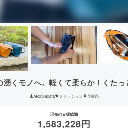
の湧くモノへ。軽くて柔らか！くたっ
AikoShibata
ファッション
兵庫県
現在の支援総額
1,583,228
円