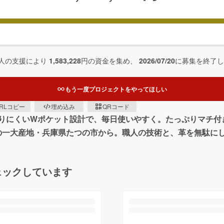
人の支援により
1,583,228
円の資金を集め、
2026/07/20
に募集を終了し
もう一度プロジェクトをやってほしい
RLコピー
埋め込み
QRコード
にくいWポケット設計で、毎日使いやすく。たっぷりマチ付きだ
の一大産地・兵庫県たつの市から。職人の技術と、革を無駄に
ェックしています