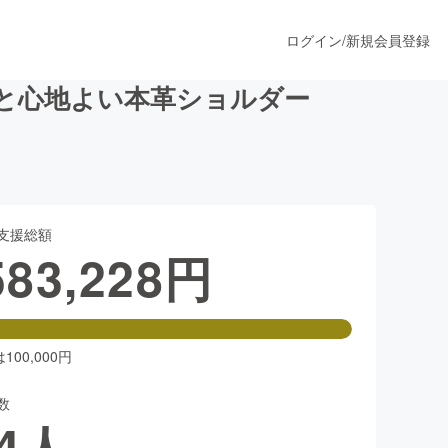
ログイン
/
新規会員登録
と心地よい本革ショルダー
うすぐ公開されます
支援総額
プロダクト
583,228
円
ファッション
スポーツ
00,000円
数
ア
ソーシャルグッド
4
人