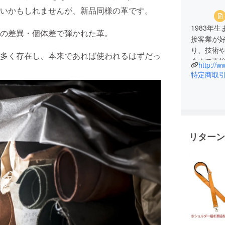
いかもしれませんが、新品同様の革です。
1983年
の差異・個体差で弾かれた革。
接客業が
り、技術
多く存在し、本来であれば使われるはずだっ
今まで直
http://
ウドファ
特定商取
ルドです
だと思っ
子育てが
います。
産業であ
リターン
です。