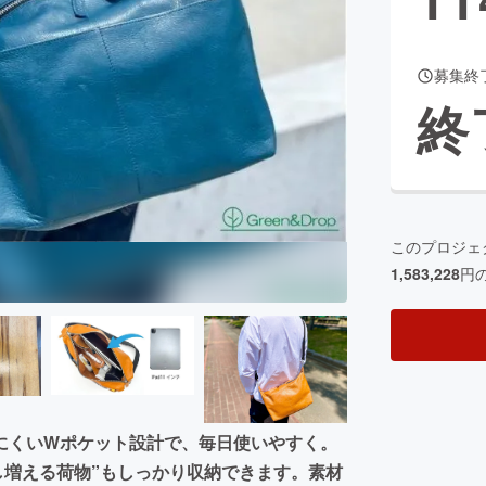
募集終
CAMPFIRE for Social Good
CAMPFIRE Creation
終
CAMPFIREふるさと納税
machi-ya
コミュニティ
このプロジェ
1,583,228
円
にくいWポケット設計で、毎日使いやすく。
少し増える荷物”もしっかり収納できます。素材