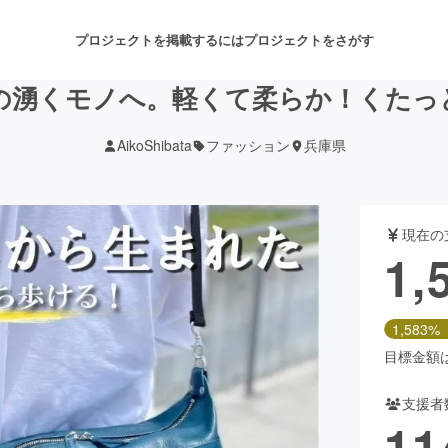
プロジェクトを掲載するには
プロジェクトをさがす
の湧くモノへ。軽くて柔らか！くたっ
AikoShibata
ファッション
兵庫県
注目のリターン
注目の新着プロジェクト
募集終了が近いプロジェクト
も
現在の
音楽
舞台・パフォーマンス
1,
ゲーム・サービス開発
フード・飲食店
1,583%
書籍・雑誌出版
アニメ・漫画
目標金額は1
支援者
チャレンジ
ビューティー・ヘルスケ
11