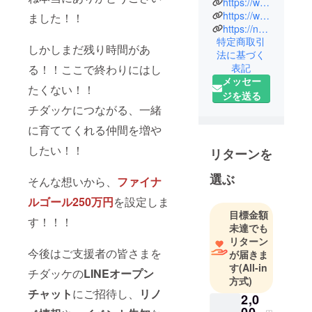
https://www.instagram.com/chidakke/
民家チダッ
https://www.instagram.com/kikorito_coffee/
ました！！
ケを拠点に
https://note.com/kikorito_coffee
特定商取引
『自伐型林
しかしまだ残り時間があ
法に基づく
業』を軸
表記
る！！ここで終わりにはし
に、副業と
メッセー
して屋号
たくない！！
ジを送る
『きこりと
チダッケにつながる、一緒
コーヒー』
に育ててくれる仲間を増や
としてイベ
したい！！
ント出店・
リターンを
出張コー
選ぶ
ヒースタン
そんな想いから、
ファイナ
ドなどを行
ルゴール250万円
を設定しま
う。
目標金額
す！！！
島根県、津
未達でも
リターン
和野ヤモ
今後はご支援者の皆さまを
が届きま
リーズで自
す
(All-in
伐型林業を
チダッケの
LINE
オープン
方式)
学び、一関
チャット
にご招待し、
リノ
2,0
市へ移住。