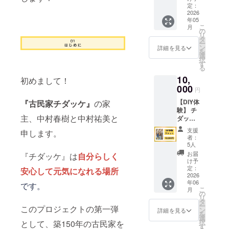
「品物
煎コー
定：
お花は
はなく
2026
ヒー豆
こちら
年05
て大丈
（内容
で選定
こ
月
夫。で
量：
の
させて
リ
も応援
200g）
タ
いただ
ー
した
原材料
ン
きま
詳細を見る
を
い」そ
及び添
選
す。 ※
択
んなお
加物等
す
お名前
る
気持ち
の食品
記載を
10,
を、あ
初めまして！
表示は
希望さ
りがた
000
お届け
れる方
円
く受け
商品の
は、備
【DIY体
『古民家チダッケ』
の家
取らせ
ラベル
考欄に
験】 チ
ていた
に表記
希望さ
主、中村春樹と中村祐美と
ダッケ
だきま
されま
れるお
のDIYリ
す。い
す。商
名前を
支援
申します。
ノベー
ただい
品開封
ご記入
者：
ション
たご支
前には
5人
くださ
に参加
援は、
必ずお
い。
お届
『チダッケ』は
自分らしく
できま
焙煎
届けの
け予
す。壁
所・カ
定：
リター
安心して元気になれる場所
塗りや
2026
フェ・
ンに貼
年06
床張り
です。
シェア
付され
こ
月
などを
ハウス
の
たラベ
リ
一緒に
の改修
タ
ルや注
ー
このプロジェクトの第一弾
行いな
費とし
ン
意書き
詳細を見る
を
がら、
て大切
選
をご確
択
として、築150年の古民家を
この場
に使わ
す
認くだ