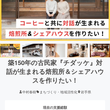
築150年の古民家『チダッケ』対
話が生まれる焙煎所＆シェアハウ
スを作りたい！
中村春樹
まちづくり・地域活性化
岩手県
現在の支援総額