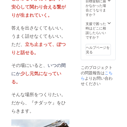
目標金額に届
かなかった場
安心して関わり合える繋が
合どうなりま
りが生まれていく。
すか？
支援で困った
答えを出さなくてもいい。
時はどこに相
談したらいい
うまく話せなくてもいい。
ですか？
ただ、
立ち止まって、ぽつ
ヘルプページを
りと話せる
。
見る
その場にいると、
いつの間
このプロジェクト
の問題報告は
こち
にか
少し元気になってい
ら
よりお問い合わ
る。
せください
そんな場所をつくりたい。
だから、『チダッケ』をひ
らきます。