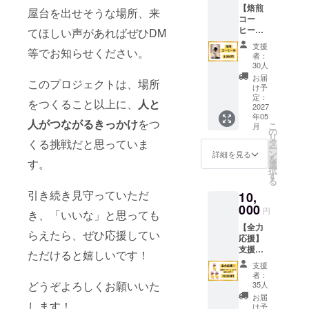
支援者
【焙煎
名前を
ます。
屋台を出せそうな場所、来
様のご
コー
添える
商品開
負担と
ヒー
てほしい声があればぜひDM
ことが
封前に
なりま
豆】 “き
できま
は必ず
す。な
支援
等でお知らせください。
こりと
す。
お届け
お、最
者：
コー
（備考
のリ
30人
寄り駅
ヒー”焙
欄に希
ターン
（南小
お届
このプロジェクトは、場所
煎の
望する
に貼付
け予
梨駅）
コー
お名前
定：
された
からの
をつくること以上に、
人と
ヒー豆
2027
をご記
ラベル
アクセ
年05
をお届
入くだ
や注意
人がつながるきっかけ
をつ
スや移
こ
月
けしま
さい）
の
書きを
動方法
リ
す。焙
リター
くる挑戦だと思っていま
タ
ご確認
につい
ー
煎研究
ンに含
ン
くださ
詳細を見る
ては、
を
す。
のため
まれる
選
い。
個別に
択
発送ま
もの ・
す
ご相談
る
で少し
カフェ
を承り
引き続き見守っていただ
10,
お時間
の開業
ます。
をいた
000
時、お
円
き、「いいな」と思っても
だきま
花を飾
【全力
す。発
らせて
らえたら、ぜひ応援してい
応援】
送は
いただ
支援は
2027年
きま
ただけると嬉しいです！
全額リ
を予定
す。 備
支援
ノベー
してい
考 ※写
者：
ション
ます。
どうぞよろしくお願いいた
真はイ
35人
費用
【内
メージ
お届
します！
へ！
容】 焙
です。
け予