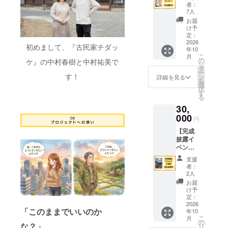
コー
広い庭
し、日
者：
ヒー】
を使っ
程調整
7人
オープ
たマル
を行い
お届
ン後１
シェや
ます。
け予
年間、
リビン
定：
ご来店
2026
グでの
初めまして、『古民家チダッ
年10
特典に
対話的
こ
月
コー
な研修
の
ケ』の中村春樹と中村祐美で
リ
ヒー１
など、
タ
ー
杯サー
す！
使い方
ン
詳細を見る
を
ビスい
は自由
選
択
たしま
です。
す
る
す。 同
有効期
30,
行者の
限：
方も
000
2028年
円
OK！ご
3月末日
【完成
家族や
披露イ
お友達
ベント
を連れ
ご招
てぜひ
支援
待】 完
遊びに
者：
成した
来てく
2人
新しい
ださ
お届
チダッ
い！ 有
け予
ケの
効期
定：
ルーム
2026
限：
「このままでいいのか
年10
ツアー
2027年
こ
月
はもち
12月31
の
な？」
リ