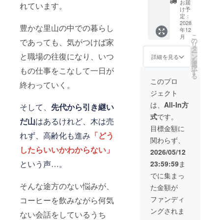
所は支
お届
れています。
所・カ
イベン
援者様
け予
フェ・
ト等に
宛に
定：
シェア
出張し
2028
メール
豊かな里山の中での暮らし
年12
ハウス
コー
で連絡
こ
月
の改修
ヒーを
しま
の
であっても、気がつけば家
リ
費とし
淹れに
す。
タ
ー
て大切
行きま
と職場の往復になり、いつ
ン
詳細を見る
を
に使わ
す！ ・
選
択
もの仕事をこなして一日が
せてい
リター
す
る
ただき
ンに含
このプロ
終わっていく。
ます。
まれる
ジェクト
リター
もの イ
ンに含
ベント
は、
All-In方
そして、
先代から引き継い
まれる
会場・
式
です。
もの ・
職場等
だ山
はあるけれど、木は売
お礼の
での
目標金額に
メッ
コー
れず、高齢化も進み
「どう
関わらず、
セージ
ヒー提
したらいいかわからない」
をお送
供（最
2026/05/12
りしま
大50杯
という声…。
23:59:59
ま
す。 備
程度）
考 ・体
現地ま
でに集まっ
験や物
での交
そんな途方のない悩みが、
た金額が
品は含
通費・
まれま
滞在費
ファンディ
コーヒーを飲みながら何気
せん。
有効期
ングされま
・この
限：26
ない会話をしているうち
リター
年6月か