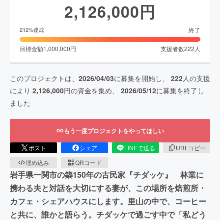
2,126,000
円
終了
212
%達成
目標金額
1,000,000
円
支援者数
222
人
このプロジェクトは、
2026/04/03
に募集を開始し、
222
人の支援
により
2,126,000
円の資金を集め、
2026/05/12
に募集を終了し
ました
もう一度プロジェクトをやってほしい
ポスト
シェア
LINEで送る
URLコピー
埋め込み
QRコード
岩手県一関市の築150年の古民家『チダッケ』 林業に
携わる夫と対話を大切にする妻が、この場所を焙煎所・
カフェ・シェアハウスにします。里山の中で、コーヒー
と共に、誰かと語らう。チダッケで過ごす中で「私どう