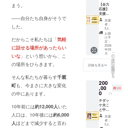
せしま
名）を
【全力
まう。
す。 日
ご記入
応援】
時：
くださ
支援は
2026年
——自分たち自身がそうで
い。 ・
全額リ
10月
支援
掲載期
ノベー
~11月頃
者：
した。
間：
ション
を予定
5人
オープ
費用
場所：
お届
ンから
へ！
古民家
け予
だからこそ私たちは「
気軽
店舗が
「品物
チダッ
定：
残続す
はなく
2026
ケ（千
に
話せる場所があったらい
年05
るまで
て大丈
厩町小
こ
月
・掲載
夫。で
いな
」という想いから、こ
梨） 交
の
リ
方法：
も応援
通費・
タ
ー
の場所をひらきます。
文字の
した
滞在
ン
詳細を見る
を
み
い」そ
費：支
選
択
（レー
んなお
援者様
す
る
そんな私たちが暮らす
千厩
ザー刻
気持ち
の交通
200
印） ・
を、あ
費や滞
町
も、今まさに大きな変化
掲載サ
りがた
,00
在費は
残り3
イズ：
く受け
各自で
0
の中にあります。
円
縦5cm×
取らせ
ご負担
横15cm
ていた
チダッ
くださ
・リ
だきま
ケ夫こ
い。 連
10年前には
約12,000人
いた
ターン
す。い
と中村
絡方
人口は、10年後には
約6,000
画像は
ただい
春樹が
法：詳
支援
イメー
たご支
あなた
細な日
者：
人
ほどまで減少すると言わ
ジで
援は、
の町、
程や住
0人
す。
焙煎
職場、