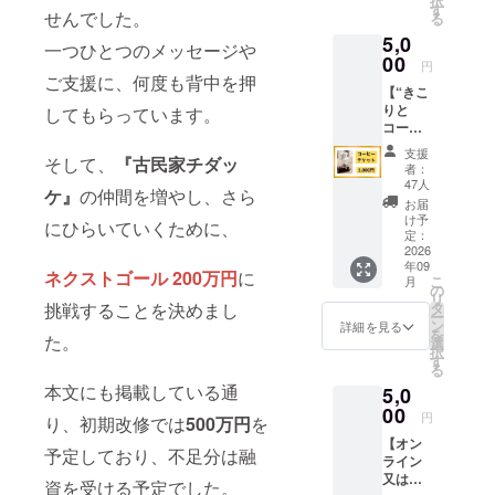
択
んなお
に使わ
す
れるも
せんでした。
る
気持ち
せてい
の お礼
5,0
を、あ
ただき
のメッ
一つひとつのメッセージや
りがた
00
ます。
セージ
円
く受け
リター
ご支援に、何度も背中を押
をお送
【“きこ
取らせ
ンに含
りしま
りと
してもらっています。
ていた
まれる
す。 ・
コー
だきま
もの ・
備考 体
ヒー”チ
す。い
お礼の
験や物
支援
そして、
『古民家チダッ
ケット
ただい
メッ
品は含
者：
３枚
たご支
セージ
47人
まれま
ケ』
の仲間を増やし、さら
セッ
援は、
をお送
せん。
お届
ト】 チ
焙煎
りしま
け予
このリ
にひらいていくために、
ダッケ
所・カ
定：
す。 備
ターン
夫の
2026
フェ・
考 ・体
は3,000
年09
コー
シェア
験や物
ネクストゴール 200万円
に
円の
こ
月
ヒー
ハウス
の
品は含
【全力
リ
屋“きこ
の改修
挑戦することを決めまし
タ
まれま
応援】
ー
りと
費とし
ン
せん。
詳細を見る
と同じ
を
た。
コー
て大切
選
内容と
択
ヒー”の
に使わ
す
なりま
る
、イベ
せてい
すが、
本文にも掲載している通
5,0
ント出
ただき
お礼の
店時や
00
ます。
メッ
円
り、初期改修では
500万円
を
カフェ
リター
セージ
【オン
にて使
ンに含
をお送
予定しており、不足分は融
ライン
える
まれる
りする
又は対
コー
もの ・
資を受ける予定でした。
タイミ