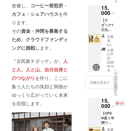
る
所への
せてい
さい。
改修し、
コーヒー焙煎所・
15,
想いや
ただき
古民家
000
ます。
カフェ・シェアハウス
を作
円
改修の
リター
【チ
ことな
ンに含
ります。
ダッケ1
どをお
まれる
日丸ご
その
資金・仲間を募集する
話しし
もの ・
と貸切
ます。
お礼の
支援
ため、クラウドファンディ
利用
有効期
メッ
者：
権】 古
限：
セージ
2人
ングに挑戦
します。
民家チ
2026年
をお送
お届
ダッケ
5月〜10
りしま
け予
をイベ
月末日
定：
す。 備
『古民家チダッケ』が、
人
ントや
2026
DIYに参
考 ・体
年10
研修会
加して
験や物
と人、人と山、自分自身と
こ
月
場とし
いただ
の
品は含
リ
て1日丸
ける日
のつながり
を作り、ここに
タ
まれま
ー
ごと利
程は、
ン
せん。
詳細を見る
を
集う人たちの笑顔と関係が
用でき
クラウ
選
・この
択
ます。
ドファ
す
リター
る
ゆっくり広がっていく未来
チダッ
ンディ
ンは
15,
ケ夫が
ング終
3,000円
を目指します。
残り3
ご利用
000
了後に
のリ
円
時に
お知ら
ターン
【OPE
コー
せ、
と同じ
N後１年
ヒーを
メール
内容に
間ウェ
提供し
にてご
なりま
ルカム
ます。
連絡
す。
支援