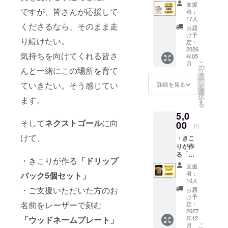
面】 “こ
ヒーチ
お礼の
ングが
支援
とり”は
ケット
ですが、皆さんが応援して
メッ
者：
一ヶ月
チダッ
です。
セージ
17人
遅くな
くださるなら、そのまま走
ケ妻の
ぜひお
をお送
お届
りま
対話
友達を
りしま
け予
す。
り続けたい。
ネーム
連れて
定：
す。 備
です。
2026
チダッ
考 ・体
気持ちを向けてくれる皆さ
年05
自分を
ケに遊
験や物
こ
月
活かす
びに来
の
品は含
んと一緒にこの場所を育て
リ
感覚を
てくだ
タ
まれま
ー
探求し
さい！
ン
ていきたい。そう感じてい
せん。
詳細を見る
を
たい未
チケッ
選
・この
択
完成な
ます。
トは店
す
リター
る
私と、
舗オー
ンは
5,0
あなた
プン
3,000円
そして
ネクストゴール
に向
の核心
00
後、郵
のリ
円
に触れ
送いた
ターン
けて、
・きこ
ていく
しま
と同じ
りが作
対話の
す。 ご
内容に
る「ド
時間。
利用方
なりま
・きこりが作る
「ドリップ
リップ
何が起
法：チ
す。
支援
バッグ5
きるの
ケット
者：
バック5個セット」
個セッ
か、一
は店舗
10人
ト」 ド
緒に
・ご支援いただいた方のお
でのお
お届
リップ
作って
会計の
け予
バッグ
名前をレーザーで刻む
いきま
定：
際にご
をお届
2027
しょ
利用い
「ウッドネームプレート」
年12
けしま
う！ 実
ただけ
こ
月
す。 発