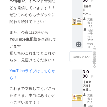
00
ベ情報
や、
イベント告知
な
円
築150年の古
【誕生
どを発信していきます！！
民家『チ
日！
ダッケ』で
バース
ぜひこれからもチダッケに
デード
コーヒー焙
支援
関わり続けて下さい！
ネー
者：
煎所をはじ
ショ
11人
めます。
ン】 ク
お届
また、今夜は20時から
ラファ
コーヒー好
け予
ン最終
定：
YouTube生配信
を企画して
きすぎてイ
日（5月
2026
年06
ンドネシア
12日）
います！
こ
月
は、チ
の
のコーヒー
リ
ダッケ
私たちのこれまでとこれか
タ
農園にも行
ー
夫（中
ン
詳細を見る
を
らを、見届けてください！
村春
きました。
選
択
樹）の
す
る
誕生日
YouTubeライブはこちらか
3,0
なんで
す！
00
円
ら！
バース
【全力
デード
応援】
ネー
これまで支援してくださっ
支援は
ション
全額リ
とし
た皆さま、本当にありがと
支援
ノベー
て、ご
者：
ション
支援お
うございます！！！
28人
費用
願いし
お届