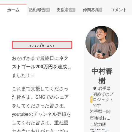
活動報告
支援者
仲間募集
コメント
ホーム
26
99+
1
おかげさまで最終日に
ネク
ストゴール200万円
を達成し
中村春
ました！！
樹
これまで支援してくださっ
岩手県
初めてのプ
た皆さま、SNSでのシェア
ロジェクト
です
をしてくださった皆さま、
岩手県一関
youtubeのチャンネル登録を
市地域おこ
してくれた皆さま、重ね重
し協力隊
築150年の古
ね本当にありがとうござい