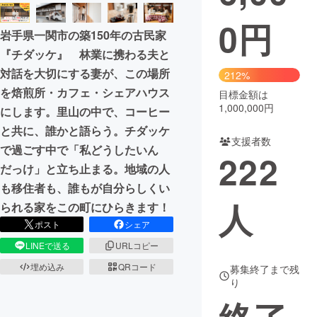
0
円
まちづくり・地域活性化
岩手県一関市の築150年の古民家
『チダッケ』 林業に携わる夫と
CAMPFIRE for Social Good
CAMPFIRE Creation
対話を大切にする妻が、この場所
212%
CAMPFIREふるさと納税
machi-ya
コミュニティ
を焙煎所・カフェ・シェアハウス
目標金額は
1,000,000円
にします。里山の中で、コーヒー
と共に、誰かと語らう。チダッケ
支援者数
で過ごす中で「私どうしたいん
222
だっけ」と立ち止まる。地域の人
も移住者も、誰もが自分らしくい
人
られる家をこの町にひらきます！
ポスト
シェア
LINEで送る
URLコピー
埋め込み
QRコード
募集終了まで残
り