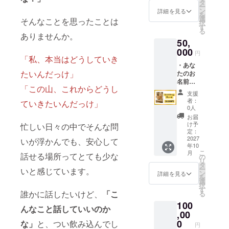
ろん、
日
タ
ー
BBQマ
ン
詳細を見る
を
イス
選
そんなことを思ったことは
択
ターに
す
る
よる本
ありませんか。
50,
格BBQ
や、テ
000
円
「私、本当はどうしていき
ントサ
・あな
ウナな
たいんだっけ」
たのお
どをご
名前
用意！
「この山、これからどうし
（ニッ
美味し
支援
クネー
いご飯
者：
ていきたいんだっけ」
ムOK）
と共に
0人
や会社
一緒に
お届
名を、
完成を
け予
忙しい日々の中でそんな問
木の
お祝い
定：
ネーム
2027
しま
いが浮かんでも、安心して
年10
プレー
しょ
こ
月
話せる場所ってとても少な
トで店
う！ 日
の
リ
内に掲
程はク
タ
ー
いと感じています。
載しま
ラウド
ン
詳細を見る
を
す！ 支
ファン
選
択
援時、
ディン
す
誰かに話したいけど、
「こ
る
備考欄
グ終了
100
に希望
後に調
んなこと話していいのか
される
,00
整して
お名前
お知ら
0
な」
と、つい飲み込んでし
円
（会社