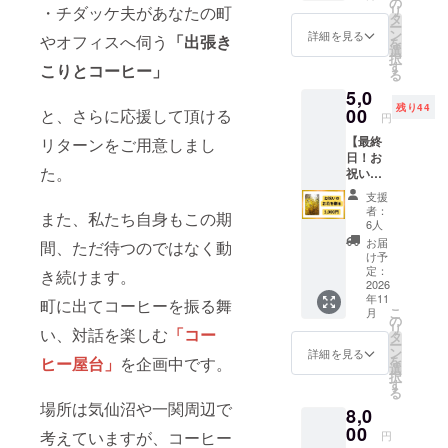
施概
の
ます。
・チダッケ夫があなたの町
リ
送は
要：60
タ
有効期
ー
2027年
分×1回
ン
限：
詳細を見る
やオフィスへ伺う
「出張き
を
を予定
有効期
選
2099年
択
してい
限：
す
12月31
こりとコーヒー」
る
ます。
2026年
日 事
5,0
【内
10月末
業が続
残り44
容】
00
と、さらに応援して頂ける
まで ※
く限り
円
コー
オンラ
お使い
【最終
リターンをご用意しまし
ヒード
インの
いただ
日！お
リップ
場合：
けま
た。
祝いの
バッグ
Google
す。
お花を
・原材
Meetを
支援
贈れる
料名：
使用し
者：
また、私たち自身もこの期
権】 チ
コー
ます。
6人
ダッケ
ヒー豆
※オフラ
お届
間、ただ待つのではなく動
のカ
・内容
インの
け予
フェの
量：
定：
場合：
き続けます。
オープ
2026
10g×5
実施場
年11
ン祝い
町に出てコーヒーを振る舞
袋 原材
所は
こ
月
に、お
料及び
の
『古民
リ
い、対話を楽しむ
「コー
花を贈
添加物
タ
家チ
ー
れるリ
等の食
ン
ダッ
詳細を見る
を
ヒー屋台」
を企画中です。
ターン
品表示
選
ケ』で
択
です。
はお届
す
す。現
る
希望す
け商品
地まで
場所は気仙沼や一関周辺で
8,0
る方
のラベ
の交通
は、お
00
ルに表
費はご
考えていますが、コーヒー
円
花にお
記され