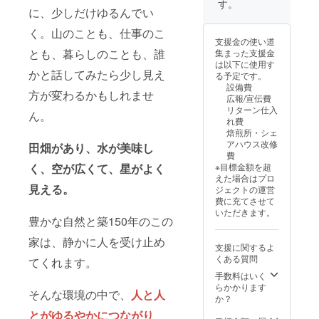
す。
に、少しだけゆるんでい
ンは
ら28年
3,000円
12月末
く。山のことも、仕事のこ
のリ
まで
支援金の使い道
ターン
とも、暮らしのことも、誰
集まった支援金
と同じ
は以下に使用す
内容に
かと話してみたら少し見え
る予定です。
なりま
設備費
す。
方が変わるかもしれませ
広報/宣伝費
リターン仕入
ん。
れ費
焙煎所・シェ
アハウス改修
田畑があり、水が美味し
費
く、空が広くて、星がよく
※目標金額を超
えた場合はプロ
見える。
ジェクトの運営
費に充てさせて
いただきます。
豊かな自然と築150年のこの
家は、静かに人を受け止め
支援に関するよ
くある質問
てくれます。
手数料はいく
らかかります
そんな環境の中で、
人と人
か？
とがゆるやかにつながり
、