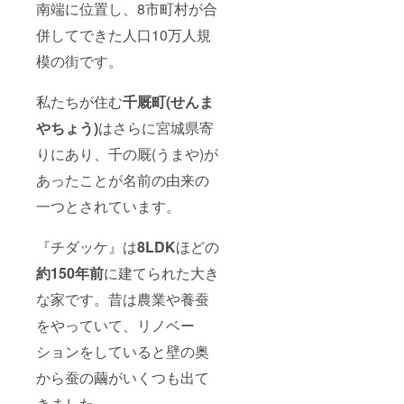
南端に位置し、8市町村が合
併してできた人口10万人規
模の街です。
私たちが住む
千厩町(せんま
やちょう)
はさらに宮城県寄
りにあり、千の厩(うまや)が
あったことが名前の由来の
一つとされています。
『チダッケ』は
8LDK
ほどの
約150年前
に建てられた大き
な家です。昔は農業や養蚕
をやっていて、リノベー
ションをしていると壁の奥
から蚕の繭がいくつも出て
きました。