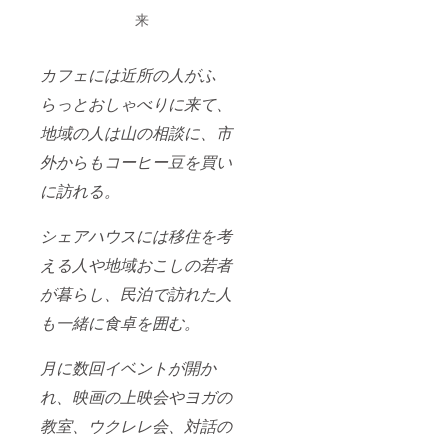
来
カフェには近所の人がふ
らっとおしゃべりに来て、
地域
の人は山の相談に、市
外からもコーヒー豆を買い
に訪れる。
シェアハウスには移住を考
える人や地域おこしの若者
が暮らし、民泊で訪れた人
も一緒に食卓を囲む。
月に数回イベントが開か
れ、映画の上映会やヨガの
教室、ウクレレ会、対話の