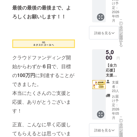
へ！
ます！
け予
最後の最後の最後まで、よ
「品物
お礼の
定：
はなく
2026
メッ
ろしくお願いします！！
年05
て大丈
セージ
こ
月
夫。で
をお送
の
リ
も応援
りしま
タ
ー
した
す。 5
ン
詳細を見る
を
い」そ
月12日
選
択
んなお
の夜は
す
る
気持ち
ライブ
5,0
を、あ
配信を
りがた
00
クラウドファンディング開
行う予
円
く受け
定で
【全力
始からわずか
６日
で、目標
取らせ
す！ ラ
応援】
ていた
イブ配
の
100万円
に到達することが
支援は
だきま
信の詳
全額リ
す。い
細は古
支援
できました。
ノベー
ただい
民家チ
者：
ション
たご支
ダッケ
23人
本当にたくさんのご支援と
費用
援は、
インス
お届
へ！
焙煎
タ
け予
応援、ありがとうございま
「品物
所・カ
定：
(@chid
はなく
2026
す！
フェ・
akke)を
年05
て大丈
シェア
ご覧下
こ
月
夫。で
ハウス
の
さい！
リ
正直、こんなに早く応援し
も応援
の改修
タ
・リ
ー
した
費とし
ン
ターン
詳細を見る
を
てもらえるとは思っていま
い」そ
て大切
選
に含ま