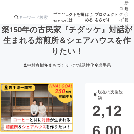
新
ロ
規
グ
会
プロジェクトを掲
はじ
プロジェクト
/
載するには
める
をさがす
イ
員
ン
登
築150年の古民家『チダッケ』対話が
録
生まれる焙煎所＆シェアハウスを作
りたい！
人気のプロ
注目のリ
注目の新着プロ
募集終了が近いプ
もうすぐ公開
ジェクト
ターン
ジェクト
ロジェクト
されます
中村春樹
まちづくり・地域活性化
岩手県
アート・写真
音楽
現在の支援総
テクノロジー・ガジェット
ゲーム・サ
額
2,12
映像・映画
書籍・雑誌
6,00
ビジネス・起業
チャレンジ