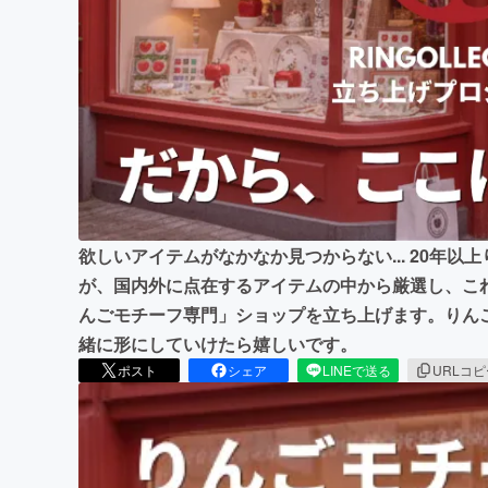
まちづくり・地域活性化
欲しいアイテムがなかなか見つからない... 20年
が、国内外に点在するアイテムの中から厳選し、こ
んごモチーフ専門」ショップを立ち上げます。りん
緒に形にしていけたら嬉しいです。
ポスト
シェア
LINEで送る
URLコ