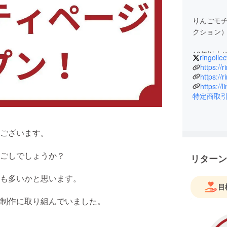
りんごモチ
クション
10年以上
ringollec
ルの商品
https://
けば20年
https://
https://l
過ごして
特定商取
世界中に
くられな
て、必要
ございます。
このショ
ごしでしょうか？
リターン
これまで
両面から
も多いかと思います。
目
ショップ
やしてい
制作に取り組んでいました。
【古物商