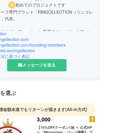
初めてのプロジェクトです
ーフ専門ブランド「RINGOLLECTION（リンゴレ
）」代表。
にわたり、ファッション業界でジュエリーやアパレ
tion
企画・買い付けに携わってきました。一方で、気づ
ringollection.com
以上、りんごモチーフのアイテムに囲まれる日々を
ringollection.com/founding-members
inktr.ee/ringollection
きました。
引法に基づく表記
散らばる、まだ見ぬりんごモチーフたち。丁寧につ
メッセージを送る
がら出会いの場を持てずにいるアイテムに光を当
としている人のもとへ届けたい。そんな想いから、
ップを立ち上げることを決心しました。
を選ぶ
の経験で培った視点を活かし、デザイン性と品質の
厳選したアイテムをお届けします。そして、この
標金額未達でもリターンが届きます
(All-in方式)
を通じて「りんごのある暮らし」を楽しむ仲間を増
きたいと考えています。
3,000
円
【10%OFFクーポン1枚 ＋ 公式HP
許可証】
へ「Messenger」バッジ掲載】 ブ