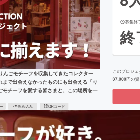
募集終
CAMPFIRE for Social Good
CAMPFIRE Creation
終
CAMPFIREふるさと納税
machi-ya
コミュニティ
このプロジェ
以上りんごモチーフを収集してきたコレクター
37,000
円の資
れまで出会えなかったものにも出会える「り
ごモチーフを愛する皆さまと、この場所を一
ピー
埋め込み
QRコード