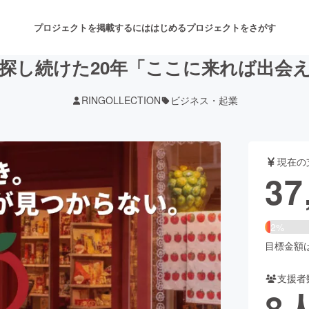
プロジェクトを掲載するには
はじめる
プロジェクトをさがす
探し続けた20年「ここに来れば出会
RINGOLLECTION
ビジネス・起業
注目のリターン
注目の新着プロジェクト
募集終了が近いプロジェクト
も
現在の
音楽
舞台・パフォーマンス
37
ゲーム・サービス開発
フード・飲食店
2%
書籍・雑誌出版
アニメ・漫画
目標金額は1
支援者
チャレンジ
ビューティー・ヘルスケ
8