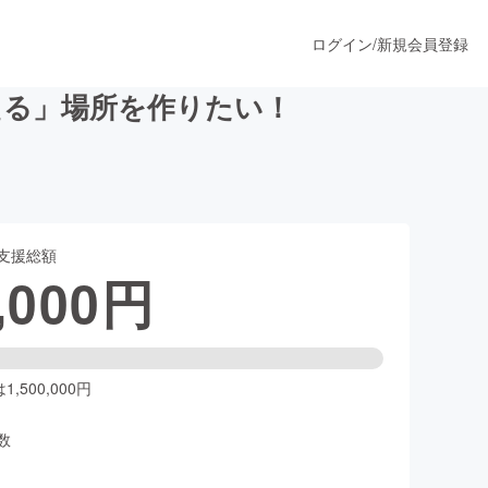
ログイン
/
新規会員登録
える」場所を作りたい！
うすぐ公開されます
支援総額
プロダクト
,000
円
ファッション
スポーツ
,500,000円
数
ア
ソーシャルグッド
人