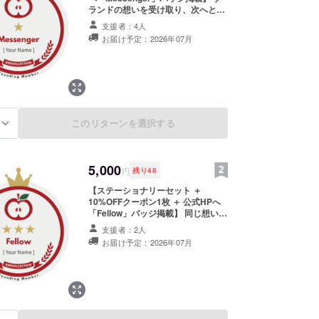
員会 第306682617129号
ランドの想いを受け取り、次へと運
ぶ「Messenger」コースです。 立
支援者：4人
ち上げに気軽に参加できるパッケー
お届け予定：2026年07月
ジをご用意しています。 ※物品のお
届けはありません ● パッケージ内容
・公式HPへのバッジ掲載（※1） ・
10%OFFクーポン × 1枚（※2） ・
ECサイト プレオープン優先招待
（※2） ※1 支援者様のお名前（ニッ
クネーム可）を刻印したオリジナル
このリターンを選択する
デザインのデジタルバッジを、
る
RINGOLLECTION公式サイト内に
「ブランド創設メンバー」として掲
載します。ご希望のお名前は備考欄
5,000
にご記入ください。 ※2 公式ストア
円
残り
48
オープン3日前までに、CAMPFIRE
【ステーショナリーセット ＋
の「メッセージ」で優先招待URLと
10%OFFクーポン1枚 ＋ 公式HPへ
クーポンコードをお送りします。
「Fellow」バッジ掲載】 同じ想いで
クーポンは1,000円以上のご購入か
立ち上げを共に歩む「Fellow」コー
ら利用可能です。公式ストアオープ
支援者：2人
スです。 日常を楽しくする文房具を
ン日から6ヶ月間有効、送料は割引
お届け予定：2026年07月
中心に、以下の特典をパッケージに
対象外、他クーポンとの併用はでき
してお届けします。 ● パッケージ内
ません。
容 ・フェローセット： りんごモ
チーフのステーショナリーセット
（ノート・ペン・マステ等） ・公式
HPへのバッジ掲載（※1） ・
10%OFFクーポン × 1枚（※2） ・