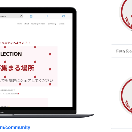
東京都公安委
𫞉澤 正実
詳細を見
com/community