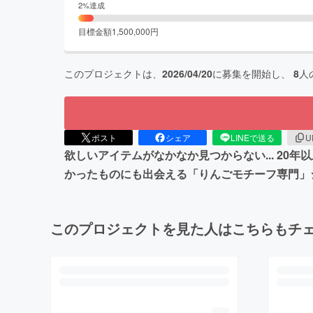
2
%達成
目標金額
1,500,000
円
このプロジェクトは、
2026/04/20
に募集を開始し、
8
人
ポスト
シェア
LINEで送る
U
欲しいアイテムがなかなか見つからない... 2
かったものにも出会える「りんごモチーフ専門」
このプロジェクトを見た人はこちらもチ